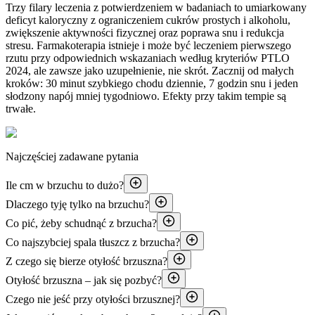
Trzy filary leczenia z potwierdzeniem w badaniach to umiarkowany
deficyt kaloryczny z ograniczeniem cukrów prostych i alkoholu,
zwiększenie aktywności fizycznej oraz poprawa snu i redukcja
stresu. Farmakoterapia istnieje i może być leczeniem pierwszego
rzutu przy odpowiednich wskazaniach według kryteriów PTLO
2024, ale zawsze jako uzupełnienie, nie skrót. Zacznij od małych
kroków: 30 minut szybkiego chodu dziennie, 7 godzin snu i jeden
słodzony napój mniej tygodniowo. Efekty przy takim tempie są
trwałe.
Najczęściej zadawane pytania
Ile cm w brzuchu to dużo?
Dlaczego tyję tylko na brzuchu?
Co pić, żeby schudnąć z brzucha?
Co najszybciej spala tłuszcz z brzucha?
Z czego się bierze otyłość brzuszna?
Otyłość brzuszna – jak się pozbyć?
Czego nie jeść przy otyłości brzusznej?