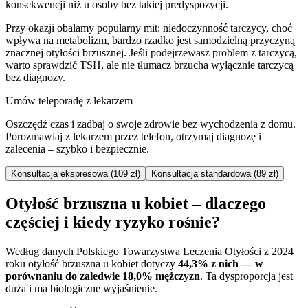
konsekwencji niż u osoby bez takiej predyspozycji.
Przy okazji obalamy popularny mit: niedoczynność tarczycy, choć
wpływa na metabolizm, bardzo rzadko jest samodzielną przyczyną
znacznej otyłości brzusznej. Jeśli podejrzewasz problem z tarczycą,
warto sprawdzić TSH, ale nie tłumacz brzucha wyłącznie tarczycą
bez diagnozy.
Umów teleporadę z lekarzem
Oszczędź czas i zadbaj o swoje zdrowie bez wychodzenia z domu.
Porozmawiaj z lekarzem przez telefon, otrzymaj diagnozę i
zalecenia – szybko i bezpiecznie.
Konsultacja ekspresowa (109 zł)
Konsultacja standardowa (89 zł)
Otyłość brzuszna u kobiet – dlaczego
częściej i kiedy ryzyko rośnie?
Według danych Polskiego Towarzystwa Leczenia Otyłości z 2024
roku otyłość brzuszna u kobiet dotyczy
44,3% z nich — w
porównaniu do zaledwie 18,0% mężczyzn
. Ta dysproporcja jest
duża i ma biologiczne wyjaśnienie.