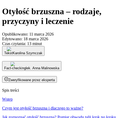
Otyłość brzuszna – rodzaje,
przyczyny i leczenie
Opublikowano
:
11 marca 2026
Edytowano
:
18 marca 2026
Czas czytania
:
13 minut
Tekst
Karolina Szymczak
Fact-checking
lek. Anna Malinowska
Zweryfikowane przez eksperta
Spis treści
Wstęp
Czym jest otyłość brzuszna i dlaczego to ważne?
Jak rozpoznać otyłość brzuszną? Pomiar obwodu talii krok po kroku