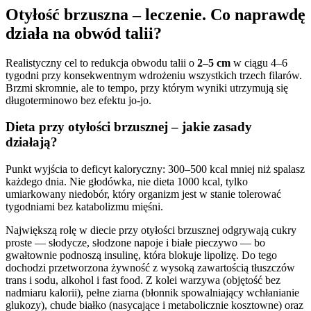
Otyłość brzuszna – leczenie. Co naprawdę
działa na obwód talii?
Realistyczny cel to redukcja obwodu talii o
2–5 cm
w ciągu 4–6
tygodni przy konsekwentnym wdrożeniu wszystkich trzech filarów.
Brzmi skromnie, ale to tempo, przy którym wyniki utrzymują się
długoterminowo bez efektu jo-jo.
Dieta przy otyłości brzusznej – jakie zasady
działają?
Punkt wyjścia to deficyt kaloryczny: 300–500 kcal mniej niż spalasz
każdego dnia. Nie głodówka, nie dieta 1000 kcal, tylko
umiarkowany niedobór, który organizm jest w stanie tolerować
tygodniami bez katabolizmu mięśni.
Największą rolę w diecie przy otyłości brzusznej odgrywają cukry
proste — słodycze, słodzone napoje i białe pieczywo — bo
gwałtownie podnoszą insulinę, która blokuje lipolizę. Do tego
dochodzi przetworzona żywność z wysoką zawartością tłuszczów
trans i sodu, alkohol i fast food. Z kolei warzywa (objętość bez
nadmiaru kalorii), pełne ziarna (błonnik spowalniający wchłanianie
glukozy), chude białko (nasycające i metabolicznie kosztowne) oraz