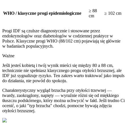
≥ 88
WHO / klasyczne progi epidemiologiczne
≥ 102 cm
cm
Progi IDF są czulsze diagnostycznie i stosowane przez
endokrynologów oraz diabetologów w codziennej praktyce w
Polsce. Klasyczne progi WHO (88/102 cm) pojawiają się głównie
w badaniach populacyjnych.
Ważne
Jeśli jesteś kobietą i twój wynik mieści się między 80 a 88 cm,
technicznie nie spełniasz klasycznego progu otyłości brzusznej, ale
IDF już sygnalizuje ryzyko. Ten zakres warto traktować jako impuls
do działania, nie powód do spokoju.
Charakterystyczny wygląd brzucha przy otyłości trzewnej —
twardy, zaokrąglony, napięty — wyraźnie różni się od miękkiego
tłuszczu podskórnego, który można uchwycić w fałd. Jeśli trudno Ci
ocenić, o jaki "typ brzucha" chodzi, pomocne bywają zdjęcia
otyłości brzusznej.