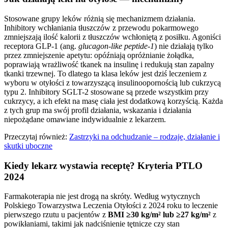
Stosowane grupy leków różnią się mechanizmem działania.
Inhibitory wchłaniania tłuszczów z przewodu pokarmowego
zmniejszają ilość kalorii z tłuszczów wchłoniętą z posiłku. Agoniści
receptora GLP-1 (ang.
glucagon-like peptide-1
) nie działają tylko
przez zmniejszenie apetytu: opóźniają opróżnianie żołądka,
poprawiają wrażliwość tkanek na insulinę i redukują stan zapalny
tkanki trzewnej. To dlatego ta klasa leków jest dziś leczeniem z
wyboru w otyłości z towarzyszącą insulinoopornością lub cukrzycą
typu 2. Inhibitory SGLT-2 stosowane są przede wszystkim przy
cukrzycy, a ich efekt na masę ciała jest dodatkową korzyścią. Każda
z tych grup ma swój profil działania, wskazania i działania
niepożądane omawiane indywidualnie z lekarzem.
Przeczytaj również:
Zastrzyki na odchudzanie – rodzaje, działanie i
skutki uboczne
Kiedy lekarz wystawia receptę? Kryteria PTLO
2024
Farmakoterapia nie jest drogą na skróty. Według wytycznych
Polskiego Towarzystwa Leczenia Otyłości z 2024 roku to leczenie
pierwszego rzutu u pacjentów z
BMI ≥30 kg/m² lub ≥27 kg/m²
z
powikłaniami, takimi jak nadciśnienie tętnicze czy stan