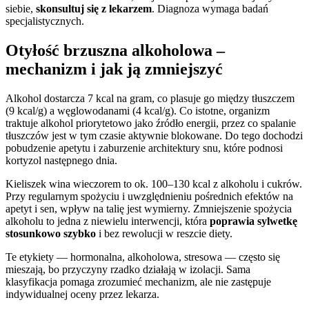
siebie,
skonsultuj się z lekarzem
. Diagnoza wymaga badań
specjalistycznych.
Otyłość brzuszna alkoholowa –
mechanizm i jak ją zmniejszyć
Alkohol dostarcza 7 kcal na gram, co plasuje go między tłuszczem
(9 kcal/g) a węglowodanami (4 kcal/g). Co istotne, organizm
traktuje alkohol priorytetowo jako źródło energii, przez co spalanie
tłuszczów jest w tym czasie aktywnie blokowane. Do tego dochodzi
pobudzenie apetytu i zaburzenie architektury snu, które podnosi
kortyzol następnego dnia.
Kieliszek wina wieczorem to ok. 100–130 kcal z alkoholu i cukrów.
Przy regularnym spożyciu i uwzględnieniu pośrednich efektów na
apetyt i sen, wpływ na talię jest wymierny. Zmniejszenie spożycia
alkoholu to jedna z niewielu interwencji, która
poprawia sylwetkę
stosunkowo szybko
i bez rewolucji w reszcie diety.
Te etykiety — hormonalna, alkoholowa, stresowa — często się
mieszają, bo przyczyny rzadko działają w izolacji. Sama
klasyfikacja pomaga zrozumieć mechanizm, ale nie zastępuje
indywidualnej oceny przez lekarza.