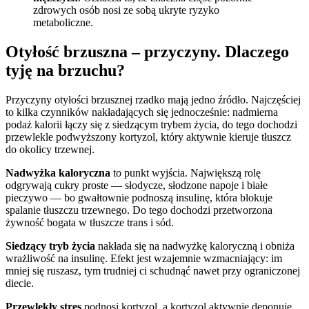
zdrowych osób nosi ze sobą ukryte ryzyko
metaboliczne.
Otyłość brzuszna – przyczyny. Dlaczego
tyję na brzuchu?
Przyczyny otyłości brzusznej rzadko mają jedno źródło. Najczęściej
to kilka czynników nakładających się jednocześnie: nadmierna
podaż kalorii łączy się z siedzącym trybem życia, do tego dochodzi
przewlekle podwyższony kortyzol, który aktywnie kieruje tłuszcz
do okolicy trzewnej.
Nadwyżka kaloryczna
to punkt wyjścia. Największą rolę
odgrywają cukry proste — słodycze, słodzone napoje i białe
pieczywo — bo gwałtownie podnoszą insulinę, która blokuje
spalanie tłuszczu trzewnego. Do tego dochodzi przetworzona
żywność bogata w tłuszcze trans i sód.
Siedzący tryb życia
nakłada się na nadwyżkę kaloryczną i obniża
wrażliwość na insulinę. Efekt jest wzajemnie wzmacniający: im
mniej się ruszasz, tym trudniej ci schudnąć nawet przy ograniczonej
diecie.
Przewlekły stres
podnosi kortyzol, a kortyzol aktywnie deponuje