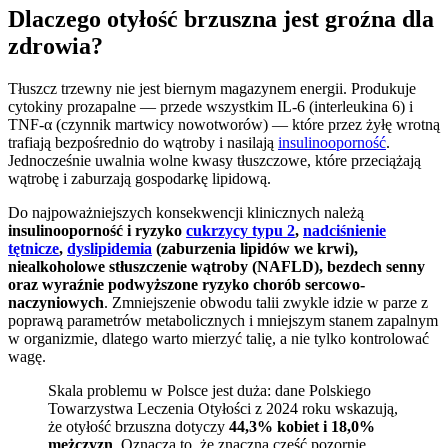
Dlaczego otyłość brzuszna jest groźna dla
zdrowia?
Tłuszcz trzewny nie jest biernym magazynem energii. Produkuje
cytokiny prozapalne — przede wszystkim IL-6 (interleukina 6) i
TNF-α (czynnik martwicy nowotworów) — które przez żyłę wrotną
trafiają bezpośrednio do wątroby i nasilają
insulinooporność
.
Jednocześnie uwalnia wolne kwasy tłuszczowe, które przeciążają
wątrobę i zaburzają gospodarkę lipidową.
Do najpoważniejszych konsekwencji klinicznych należą
insulinooporność i ryzyko
cukrzycy typu 2
,
nadciśnienie
tętnicze
,
dyslipidemia
(zaburzenia lipidów we krwi),
niealkoholowe stłuszczenie wątroby (NAFLD), bezdech senny
oraz wyraźnie podwyższone ryzyko chorób sercowo-
naczyniowych
. Zmniejszenie obwodu talii zwykle idzie w parze z
poprawą parametrów metabolicznych i mniejszym stanem zapalnym
w organizmie, dlatego warto mierzyć talię, a nie tylko kontrolować
wagę.
Skala problemu w Polsce jest duża: dane Polskiego
Towarzystwa Leczenia Otyłości z 2024 roku wskazują,
że otyłość brzuszna dotyczy
44,3% kobiet i 18,0%
mężczyzn
. Oznacza to, że znaczna część pozornie