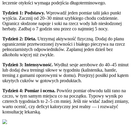
leczenie otyłości wymaga podejścia długoterminowego.
Tydzień 1: Podstawy.
Wprowadź jeden pomiar talii jako punkt
wyjścia. Zacznij od 20–30 minut szybkiego chodu codziennie.
Ogranicz słodzone napoje i soki na rzecz wody lub niesłodzonej
herbaty. Zadbaj o 7 godzin snu przez co najmniej 5 nocy.
Tydzień 2: Dieta.
Utrzymaj aktywność fizyczną. Dodaj do planu
ograniczenie przetworzonej żywności i białego pieczywa na rzecz
pełnoziarnistych odpowiedników. Zaplanuj jeden dzień bez
alkoholu więcej niż zwykle.
Tydzień 3: Intensywność.
Wydłuż sesje aerobowe do 40–45 minut
lub dodaj dwa treningi siłowe w tygodniu (kalistenika, hantle,
trening z gumami oporowymi w domu). Przejrzyj posiłki pod kątem
ukrytych cukrów w gotowych produktach.
Tydzień 4: Pomiar i ocena.
Powtórz pomiar obwodu talii rano na
czczo, w tym samym miejscu co na początku. Typowy wynik po
czterech tygodniach to 2–5 cm mniej. Jeśli nie widać żadnej zmiany,
warto ocenić, czy deficyt kaloryczny jest realny — i rozważyć
konsultację lekarską.