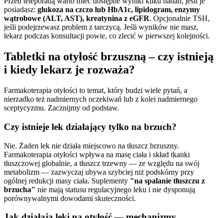
Przed teleporadą warto mieć dostępne wyniki kilku badań, jeśli je
posiadasz:
glukoza na czczo lub HbA1c, lipidogram, enzymy
wątrobowe (ALT, AST), kreatynina z eGFR
. Opcjonalnie TSH,
jeśli podejrzewasz problem z tarczycą. Jeśli wyników nie masz,
lekarz podczas konsultacji powie, co zlecić w pierwszej kolejności.
Tabletki na otyłość brzuszną – czy istnieją
i kiedy lekarz je rozważa?
Farmakoterapia otyłości to temat, który budzi wiele pytań, a
nierzadko też nadmiernych oczekiwań lub z kolei nadmiernego
sceptycyzmu. Zacznijmy od podstaw.
Czy istnieje lek działający tylko na brzuch?
Nie. Żaden lek nie działa miejscowo na tłuszcz brzuszny.
Farmakoterapia otyłości wpływa na masę ciała i skład tkanki
tłuszczowej globalnie, a tłuszcz trzewny — ze względu na swój
metabolizm — zazwyczaj ubywa szybciej niż podskórny przy
ogólnej redukcji masy ciała. Suplementy
"na spalanie tłuszczu z
brzucha"
nie mają statusu regulacyjnego leku i nie dysponują
porównywalnymi dowodami skuteczności.
Jak działają leki na otyłość — mechanizmy