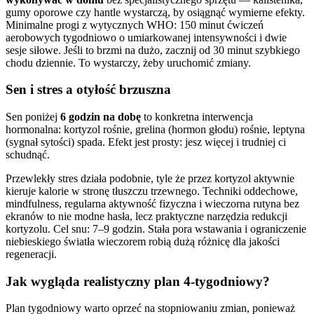
gumy oporowe czy hantle wystarczą, by osiągnąć wymierne efekty.
Minimalne progi z wytycznych WHO: 150 minut ćwiczeń
aerobowych tygodniowo o umiarkowanej intensywności i dwie
sesje siłowe. Jeśli to brzmi na dużo, zacznij od 30 minut szybkiego
chodu dziennie. To wystarczy, żeby uruchomić zmiany.
Sen i stres a otyłość brzuszna
Sen poniżej
6 godzin na dobę
to konkretna interwencja
hormonalna: kortyzol rośnie, grelina (hormon głodu) rośnie, leptyna
(sygnał sytości) spada. Efekt jest prosty: jesz więcej i trudniej ci
schudnąć.
Przewlekły stres działa podobnie, tyle że przez kortyzol aktywnie
kieruje kalorie w stronę tłuszczu trzewnego. Techniki oddechowe,
mindfulness, regularna aktywność fizyczna i wieczorna rutyna bez
ekranów to nie modne hasła, lecz praktyczne narzędzia redukcji
kortyzolu. Cel snu: 7–9 godzin. Stała pora wstawania i ograniczenie
niebieskiego światła wieczorem robią dużą różnicę dla jakości
regeneracji.
Jak wygląda realistyczny plan 4-tygodniowy?
Plan tygodniowy warto oprzeć na stopniowaniu zmian, ponieważ