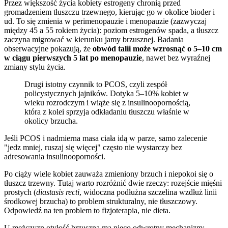
Przez większość życia kobiety estrogeny chronią przed
gromadzeniem tłuszczu trzewnego, kierując go w okolice bioder i
ud. To się zmienia w perimenopauzie i menopauzie (zazwyczaj
między 45 a 55 rokiem życia): poziom estrogenów spada, a tłuszcz
zaczyna migrować w kierunku jamy brzusznej. Badania
obserwacyjne pokazują, że
obwód talii może wzrosnąć o 5–10 cm
w ciągu pierwszych 5 lat po menopauzie
, nawet bez wyraźnej
zmiany stylu życia.
Drugi istotny czynnik to PCOS, czyli zespół
policystycznych jajników. Dotyka 5–10% kobiet w
wieku rozrodczym i wiąże się z insulinoopornością,
która z kolei sprzyja odkładaniu tłuszczu właśnie w
okolicy brzucha.
Jeśli PCOS i nadmierna masa ciała idą w parze, samo zalecenie
"jedz mniej, ruszaj się więcej" często nie wystarczy bez
adresowania insulinooporności.
Po ciąży wiele kobiet zauważa zmieniony brzuch i niepokoi się o
tłuszcz trzewny. Tutaj warto rozróżnić dwie rzeczy: rozejście mięśni
prostych (
diastasis recti
, widoczna podłużna szczelina wzdłuż linii
środkowej brzucha) to problem strukturalny, nie tłuszczowy.
Odpowiedź na ten problem to fizjoterapia, nie dieta.
U mężczyzn otyłość brzuszna ma nieco odwrotny mechanizm: