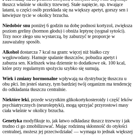
tłuszcz właśnie w okolicy trzewnej. Stałe napięcie, np. trwające
latami, u części osób przekłada się na większy apetyt, gorszy sen i
łatwiejsze tycie w okolicy brzucha.
Niedobór snu
poniżej 6 godzin na dobę podnosi kortyzol, zwiększa
poziom greliny (hormon głodu) i obniża leptynę (sygnał sytości).
Trzy noce złego snu wystarczą, by zaburzyć te proporcje w
zauważalny sposób.
Alkohol
dostarcza 7 kcal na gram: więcej niż białko czy
węglowodany. Hamuje spalanie tłuszczów, pobudza apetyt i
zaburza sen. Kieliszek wina dziennie to dodatkowe ok. 100 kcal,
które przy regularnym spożyciu szybko się sumują.
Wiek i zmiany hormonalne
wpływają na dystrybucję tłuszczu u
obu płci. Im jesteś starszy, tym bardziej twój organizm ma tendencję
do odkładania tłuszczu centralnie.
Niektóre leki
, przede wszystkim glikokortykosteroidy i część leków
psychiatrycznych (neuroleptyki), mogą sprzyjać przyrostowi masy
ciała właśnie w okolicy brzucha.
Genetyka
modyfikuje to, jak łatwo odkładasz tłuszcz trzewny i jak
trudno ci go zmobilizować. Mając rodzinną skłonność do otyłości
centralnej, możesz jej przeciwdziałać — wymaga to jednak większej