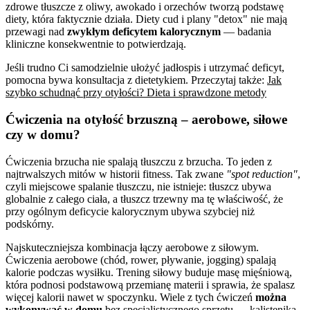
zdrowe tłuszcze z oliwy, awokado i orzechów tworzą podstawę
diety, która faktycznie działa. Diety cud i plany "detox" nie mają
przewagi nad
zwykłym deficytem kalorycznym
— badania
kliniczne konsekwentnie to potwierdzają.
Jeśli trudno Ci samodzielnie ułożyć jadłospis i utrzymać deficyt,
pomocna bywa konsultacja z dietetykiem. Przeczytaj także:
Jak
szybko schudnąć przy otyłości? Dieta i sprawdzone metody
Ćwiczenia na otyłość brzuszną – aerobowe, siłowe
czy w domu?
Ćwiczenia brzucha nie spalają tłuszczu z brzucha. To jeden z
najtrwalszych mitów w historii fitness. Tak zwane
"spot reduction"
,
czyli miejscowe spalanie tłuszczu, nie istnieje: tłuszcz ubywa
globalnie z całego ciała, a tłuszcz trzewny ma tę właściwość, że
przy ogólnym deficycie kalorycznym ubywa szybciej niż
podskórny.
Najskuteczniejsza kombinacja łączy aerobowe z siłowym.
Ćwiczenia aerobowe (chód, rower, pływanie, jogging) spalają
kalorie podczas wysiłku. Trening siłowy buduje masę mięśniową,
która podnosi podstawową przemianę materii i sprawia, że spalasz
więcej kalorii nawet w spoczynku. Wiele z tych ćwiczeń
można
wykonywać w domu
bez specjalistycznego sprzętu — kalistenika,