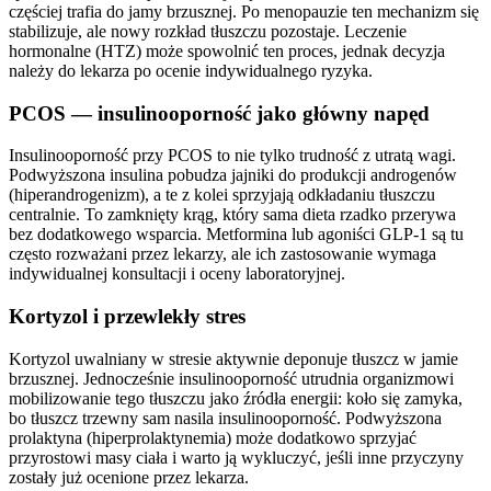
częściej trafia do jamy brzusznej. Po menopauzie ten mechanizm się
stabilizuje, ale nowy rozkład tłuszczu pozostaje. Leczenie
hormonalne (HTZ) może spowolnić ten proces, jednak decyzja
należy do lekarza po ocenie indywidualnego ryzyka.
PCOS — insulinooporność jako główny napęd
Insulinooporność przy PCOS to nie tylko trudność z utratą wagi.
Podwyższona insulina pobudza jajniki do produkcji androgenów
(hiperandrogenizm), a te z kolei sprzyjają odkładaniu tłuszczu
centralnie. To zamknięty krąg, który sama dieta rzadko przerywa
bez dodatkowego wsparcia. Metformina lub agoniści GLP-1 są tu
często rozważani przez lekarzy, ale ich zastosowanie wymaga
indywidualnej konsultacji i oceny laboratoryjnej.
Kortyzol i przewlekły stres
Kortyzol uwalniany w stresie aktywnie deponuje tłuszcz w jamie
brzusznej. Jednocześnie insulinooporność utrudnia organizmowi
mobilizowanie tego tłuszczu jako źródła energii: koło się zamyka,
bo tłuszcz trzewny sam nasila insulinooporność. Podwyższona
prolaktyna (hiperprolaktynemia) może dodatkowo sprzyjać
przyrostowi masy ciała i warto ją wykluczyć, jeśli inne przyczyny
zostały już ocenione przez lekarza.