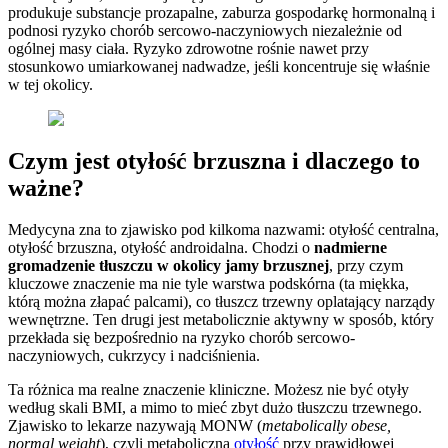
produkuje substancje prozapalne, zaburza gospodarkę hormonalną i
podnosi ryzyko chorób sercowo-naczyniowych niezależnie od
ogólnej masy ciała. Ryzyko zdrowotne rośnie nawet przy
stosunkowo umiarkowanej nadwadze, jeśli koncentruje się właśnie
w tej okolicy.
Czym jest otyłość brzuszna i dlaczego to
ważne?
Medycyna zna to zjawisko pod kilkoma nazwami: otyłość centralna,
otyłość brzuszna, otyłość androidalna. Chodzi o
nadmierne
gromadzenie tłuszczu w okolicy jamy brzusznej
, przy czym
kluczowe znaczenie ma nie tyle warstwa podskórna (ta miękka,
którą można złapać palcami), co tłuszcz trzewny oplatający narządy
wewnętrzne. Ten drugi jest metabolicznie aktywny w sposób, który
przekłada się bezpośrednio na ryzyko chorób sercowo-
naczyniowych, cukrzycy i nadciśnienia.
Ta różnica ma realne znaczenie kliniczne. Możesz nie być otyły
według skali BMI, a mimo to mieć zbyt dużo tłuszczu trzewnego.
Zjawisko to lekarze nazywają MONW (
metabolically obese,
normal weight
), czyli metaboliczna
otyłość
przy prawidłowej