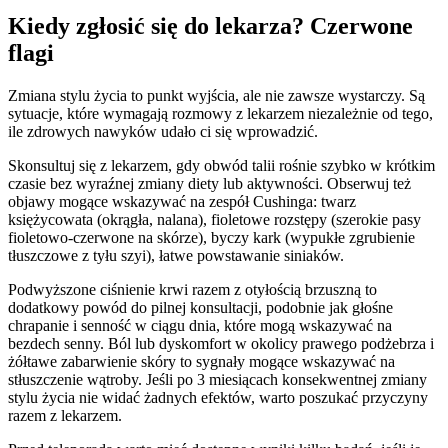
Kiedy zgłosić się do lekarza? Czerwone
flagi
Zmiana stylu życia to punkt wyjścia, ale nie zawsze wystarczy. Są
sytuacje, które wymagają rozmowy z lekarzem niezależnie od tego,
ile zdrowych nawyków udało ci się wprowadzić.
Skonsultuj się z lekarzem, gdy obwód talii rośnie szybko w krótkim
czasie bez wyraźnej zmiany diety lub aktywności. Obserwuj też
objawy mogące wskazywać na zespół Cushinga: twarz
księżycowata (okrągła, nalana), fioletowe rozstępy (szerokie pasy
fioletowo-czerwone na skórze), byczy kark (wypukłe zgrubienie
tłuszczowe z tyłu szyi), łatwe powstawanie siniaków.
Podwyższone ciśnienie krwi razem z otyłością brzuszną to
dodatkowy powód do pilnej konsultacji, podobnie jak głośne
chrapanie i senność w ciągu dnia, które mogą wskazywać na
bezdech senny. Ból lub dyskomfort w okolicy prawego podżebrza i
żółtawe zabarwienie skóry to sygnały mogące wskazywać na
stłuszczenie wątroby. Jeśli po 3 miesiącach konsekwentnej zmiany
stylu życia nie widać żadnych efektów, warto poszukać przyczyny
razem z lekarzem.