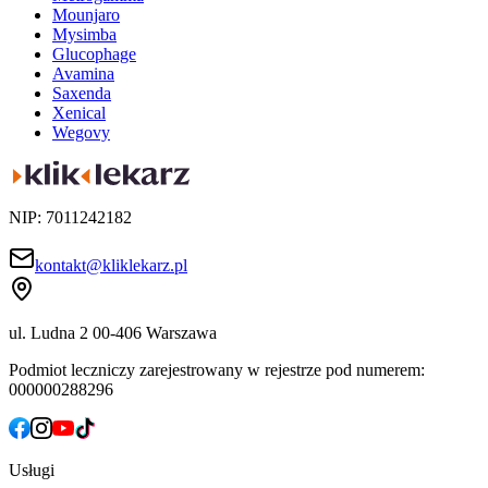
Mounjaro
Mysimba
Glucophage
Avamina
Saxenda
Xenical
Wegovy
NIP: 7011242182
kontakt@kliklekarz.pl
ul. Ludna 2
00-406 Warszawa
Podmiot leczniczy zarejestrowany w rejestrze pod numerem:
000000288296
Usługi