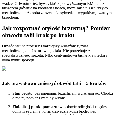
wadze. Odwrotnie też bywa: ktoś z podwyższonym BMI, ale z
tłuszczem głównie na biodrach i udach, może mieć niższe ryzyko
metaboliczne niż osoba ze szczupłą sylwetką i wypukłym, twardym
brzuchem.
Jak rozpoznać otyłość brzuszną? Pomiar
obwodu talii krok po kroku
Obwód talii to prostszy i trafniejszy wskaźnik ryzyka
metabolicznego niż sama waga ciała. Nie potrzebujesz
specjalistycznego sprzętu, tylko centymetrową taśmę krawiecką i
kilka minut spokoju.
Jak prawidłowo zmierzyć obwód talii – 5 kroków
Stań prosto
, bez napinania brzucha ani wciągania go. Chodzi
o realny pomiar i rzetelny wynik.
Zlokalizuj punkt pomiaru
: w połowie odległości między
dolnym żebrem a górną krawędzią kości biodrowej,