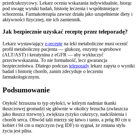
przedcukrzycowy. Lekarz ocenia wskazania indywidualnie, biorąc
pod uwagę wyniki badań, historię leczenia i współistniejące
schorzenia. Farmakoterapia zawsze działa jako uzupełnienie diety i
aktywności fizycznej, nie ich zamiennik.
Jak bezpiecznie uzyskać receptę przez teleporadę?
Lekarz wystawiający
e-receptę
na leki metaboliczne musi ocenić
profil metaboliczny pacjenta — glukozę, enzymy wątrobowe
(ALT/AST) i kreatynina z eGFR — aby wykluczyć
przeciwwskazania. To nie formalność, lecz gwarancja
bezpieczeństwa. Dlatego podczas
teleporady
lekarz zapyta o wyniki
badań i historię chorób, zanim zdecyduje o leczeniu
farmakologicznym.
Podsumowanie
Otyłość brzuszna to typ otyłości, w którym nadmiar tkanki
tłuszczowej gromadzi się głównie w okolicy brzucha (zwłaszcza
jako tłuszcz trzewny), zwiększa ryzyko cukrzycy, nadciśnienia i
chorób serca. Obwód talii mierzy się łatwo i tanio, a próg 80 cm u
kobiet i 94 cm u mężczyzn (wg IDF) to sygnał, że zmiana stylu
życia jest pilna.