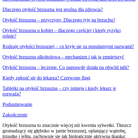
Dlaczego otyłość brzuszna jest groźna dla zdrowia?
Otyłość brzuszna – przyczyny. Dlaczego tyję na brzuchu?
Otyłość brzuszna u kobiet – dlaczego częściej i kiedy ryzyko
rośnie?
Rodzaje otyłości brzusznej – co kryje się za popularnymi nazwami?
Otyłość brzuszna alkoholowa – mechanizm i jak ją zmniejszyć
Otyłość brzuszna – leczenie. Co naprawdę działa na obwód talii?
Kiedy zgłosić się do lekarza? Czerwone flagi
Tabletki na otyłość brzuszną – czy istnieją i kiedy lekarz je
rozważa?
Podsumowanie
Zakończenie
Otyłość brzuszna to znacznie więcej niż kwestia sylwetki. Tłuszcz
gromadzący się głęboko w jamie brzusznej, oplatający wątrobę,
trzustkę i jelita, zachowuje się jak biologicznie aktywna tkanka: