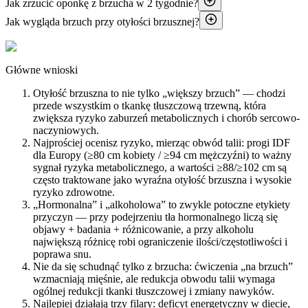
Jak zrzucić oponkę z brzucha w 2 tygodnie?
Jak wygląda brzuch przy otyłości brzusznej?
Główne wnioski
Otyłość brzuszna to nie tylko „większy brzuch” — chodzi
przede wszystkim o tkankę tłuszczową trzewną, która
zwiększa ryzyko zaburzeń metabolicznych i chorób sercowo-
naczyniowych.
Najprościej ocenisz ryzyko, mierząc obwód talii: progi IDF
dla Europy (≥80 cm kobiety / ≥94 cm mężczyźni) to ważny
sygnał ryzyka metabolicznego, a wartości ≥88/≥102 cm są
często traktowane jako wyraźna otyłość brzuszna i wysokie
ryzyko zdrowotne.
„Hormonalna” i „alkoholowa” to zwykle potoczne etykiety
przyczyn — przy podejrzeniu tła hormonalnego liczą się
objawy + badania + różnicowanie, a przy alkoholu
największą różnicę robi ograniczenie ilości/częstotliwości i
poprawa snu.
Nie da się schudnąć tylko z brzucha: ćwiczenia „na brzuch”
wzmacniają mięśnie, ale redukcja obwodu talii wymaga
ogólnej redukcji tkanki tłuszczowej i zmiany nawyków.
Najlepiej działają trzy filary: deficyt energetyczny w diecie,