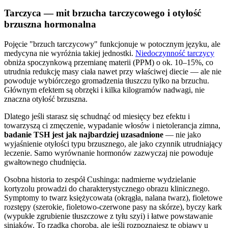
Tarczyca — mit brzucha tarczycowego i otyłość
brzuszna hormonalna
Pojęcie "brzuch tarczycowy" funkcjonuje w potocznym języku, ale
medycyna nie wyróżnia takiej jednostki.
Niedoczynność tarczycy
obniża spoczynkową przemianę materii (PPM) o ok. 10–15%, co
utrudnia redukcję masy ciała nawet przy właściwej diecie — ale nie
powoduje wybiórczego gromadzenia tłuszczu tylko na brzuchu.
Głównym efektem są obrzęki i kilka kilogramów nadwagi, nie
znaczna otyłość brzuszna.
Dlatego jeśli starasz się schudnąć od miesięcy bez efektu i
towarzyszą ci zmęczenie, wypadanie włosów i nietolerancja zimna,
badanie TSH jest jak najbardziej uzasadnione
— nie jako
wyjaśnienie otyłości typu brzusznego, ale jako czynnik utrudniający
leczenie. Samo wyrównanie hormonów zazwyczaj nie powoduje
gwałtownego chudnięcia.
Osobna historia to zespół Cushinga: nadmierne wydzielanie
kortyzolu prowadzi do charakterystycznego obrazu klinicznego.
Symptomy to twarz księżycowata (okrągła, nalana twarz), fioletowe
rozstępy (szerokie, fioletowo-czerwone pasy na skórze), byczy kark
(wypukłe zgrubienie tłuszczowe z tyłu szyi) i łatwe powstawanie
siniaków. To rzadka choroba, ale jeśli rozpoznajesz te objawy u