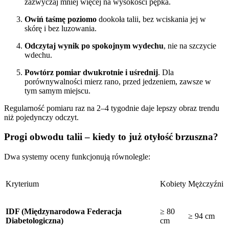
zazwyczaj mniej więcej na wysokości pępka.
Owiń taśmę poziomo
dookoła talii, bez wciskania jej w
skórę i bez luzowania.
Odczytaj wynik po spokojnym wydechu
, nie na szczycie
wdechu.
Powtórz pomiar dwukrotnie i uśrednij
. Dla
porównywalności mierz rano, przed jedzeniem, zawsze w
tym samym miejscu.
Regularność pomiaru raz na 2–4 tygodnie daje lepszy obraz trendu
niż pojedynczy odczyt.
Progi obwodu talii – kiedy to już otyłość brzuszna?
Dwa systemy oceny funkcjonują równolegle:
Kryterium
Kobiety
Mężczyźni
IDF (Międzynarodowa Federacja
≥ 80
≥ 94 cm
Diabetologiczna)
cm