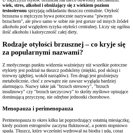
wiek, stres, alkohol i obniżający się z wiekiem poziom
testosteronu
sprzyjają odkładaniu tłuszczu centralnie. Otyłość
brzuszna u mężczyzn bywa potocznie nazywana "piwnym
brzuchem", ale piwo samo w sobie nie jest gorsze od innych źródeł
alkoholu pod względem ryzyka otyłości centralnej. Liczy się ogólna
ilość alkoholu i kaloryczność całej diety.
Rodzaje otyłości brzusznej – co kryje się
za popularnymi nazwami?
Z medycznego punktu widzenia ważniejszy niż wszelkie potoczne
etykiety jest podział na tłuszcz podskórny (miękki, pod skórą) i
trzewny (głębiej, wokół narządów). Ten drugi jest groźniejszy
metabolicznie, choć z zewnątrz nie zawsze wygląda bardziej
alarmująco. Nazwy takie jak "brzuch stresowy", "brzuch
insulinowy" czy "brzuch tarczycowy" to skróty myślowe opisujące
dominującą przyczynę, nie odrębne jednostki chorobowe.
Menopauza i perimenopauza
Perimenopauza to okres kilku lat poprzedzający ostatnią miesiączkę,
kiedy poziom estrogenów zaczyna fluktuować, a potem stopniowo
spada. Tłuszcz, który wcześniej wędrował na biodra i uda, coraz