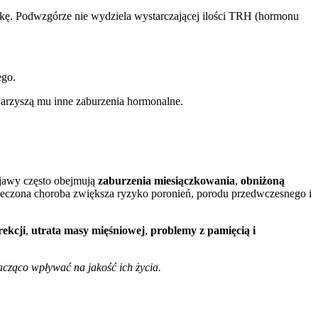
adkę. Podwzgórze nie wydziela wystarczającej ilości TRH (hormonu
ego.
warzyszą mu inne zaburzenia hormonalne.
bjawy często obejmują
zaburzenia miesiączkowania
,
obniżoną
leczona choroba zwiększa ryzyko poronień, porodu przedwczesnego i
rekcji
,
utrata masy mięśniowej
,
problemy z pamięcią i
acząco wpływać na jakość ich życia.