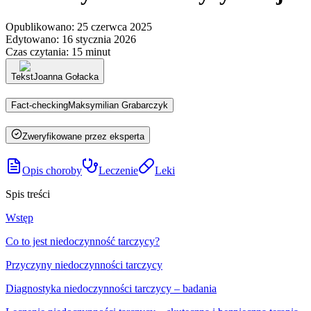
Opublikowano
:
25 czerwca 2025
Edytowano
:
16 stycznia 2026
Czas czytania
:
15 minut
Tekst
Joanna Gołacka
Fact-checking
Maksymilian Grabarczyk
Zweryfikowane przez eksperta
Opis choroby
Leczenie
Leki
Spis treści
Wstęp
Co to jest niedoczynność tarczycy?
Przyczyny niedoczynności tarczycy
Diagnostyka niedoczynności tarczycy – badania