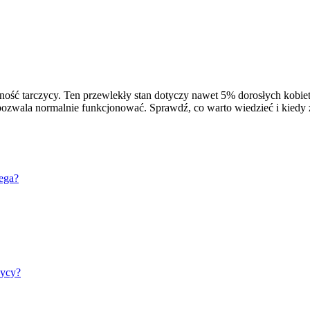
zynność tarczycy. Ten przewlekły stan dotyczy nawet 5% dorosłych kobi
zwala normalnie funkcjonować. Sprawdź, co warto wiedzieć i kiedy zg
lega?
zycy?