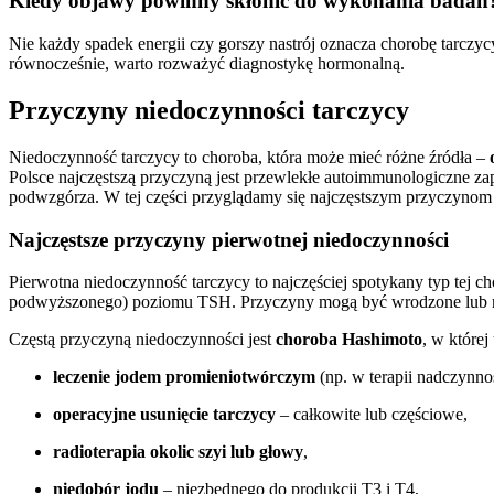
Kiedy objawy powinny skłonić do wykonania badań
Nie każdy spadek energii czy gorszy nastrój oznacza chorobę tarczycy
równocześnie, warto rozważyć diagnostykę hormonalną.
Przyczyny niedoczynności tarczycy
Niedoczynność tarczycy to choroba, która może mieć różne źródła –
Polsce najczęstszą przyczyną jest przewlekłe autoimmunologiczne za
podwzgórza. W tej części przyglądamy się najczęstszym przyczynom
Najczęstsze przyczyny pierwotnej niedoczynności
Pierwotna niedoczynność tarczycy to najczęściej spotykany typ tej 
podwyższonego) poziomu TSH. Przyczyny mogą być wrodzone lub nab
Częstą przyczyną niedoczynności jest
choroba Hashimoto
, w które
leczenie jodem promieniotwórczym
(np. w terapii nadczynnoś
operacyjne usunięcie tarczycy
– całkowite lub częściowe,
radioterapia okolic szyi lub głowy
,
niedobór jodu
– niezbędnego do produkcji T3 i T4,