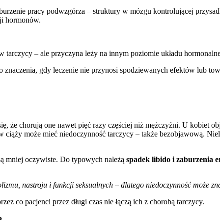
 zaburzenie pracy podwzgórza – struktury w mózgu kontrolującej przys
cji hormonów.
tarczycy – ale przyczyna leży na innym poziomie układu hormonaln
o znaczenia, gdy leczenie nie przynosi spodziewanych efektów lub to
ię, że chorują one nawet pięć razy częściej niż mężczyźni. U kobiet o
w ciąży może mieć niedoczynność tarczycy – także bezobjawową. Nie
ą mniej oczywiste. Do typowych należą
spadek libido i zaburzenia e
izmu, nastroju i funkcji seksualnych – dlatego niedoczynność może zn
rzez co pacjenci przez długi czas nie łączą ich z chorobą tarczycy.