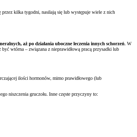
rzez kilka tygodni, nasilają się lub występuje wiele z nich
ralnych, aż po działania uboczne leczenia innych schorzeń
. W
ż być wtórna – związana z nieprawidłową pracą przysadki lub
tarczającej ilości hormonów, mimo prawidłowego (lub
go niszczenia gruczołu. Inne częste przyczyny to: