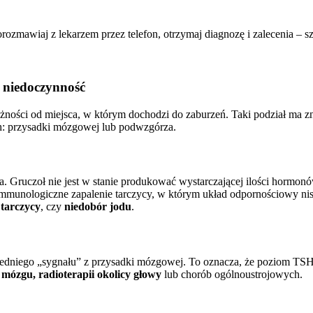
zmawiaj z lekarzem przez telefon, otrzymaj diagnozę i zalecenia – sz
) niedoczynność
żności od miejsca, w którym dochodzi do zaburzeń. Taki podział ma zn
ych: przysadki mózgowej lub podwzgórza.
zyca. Gruczoł nie jest w stanie produkować wystarczającej ilości ho
mmunologiczne zapalenie tarczycy, w którym układ odpornościowy nis
 tarczycy
, czy
niedobór jodu
.
wiedniego „sygnału” z przysadki mózgowej. To oznacza, że poziom TSH 
 mózgu, radioterapii okolicy głowy
lub chorób ogólnoustrojowych.