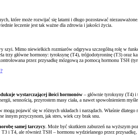
ch, które może rozwijać się latami i długo pozostawać niezauważone. 
iednie leczenie jest tak ważne dla zdrowia i jakości życia.
awy szyi. Mimo niewielkich rozmiarów odgrywa szczególną rolę w funk
iela trzy główne hormony: tyroksynę (T4), trójjodotyroninę (T3) oraz 
st kontrolowana przez przysadkę mózgową za pomocą hormonu TSH (ty
e?
odukuje wystarczającej ilości hormonów
– głównie tyroksyny (T4) i 
rgii, sennością, przyrostem masy ciała, a nawet spowolnieniem myśle
mogą pojawić się w różnych układach i narządach. Właśnie dlatego n
ne innym przyczynom, jak stres, wiek czy brak snu.
horobę samej tarczycy
. Może być skutkiem zaburzeń na wyższym poz
w T3 i T4, ale również TSH – hormonu wydzielanego przez przysadkę, 