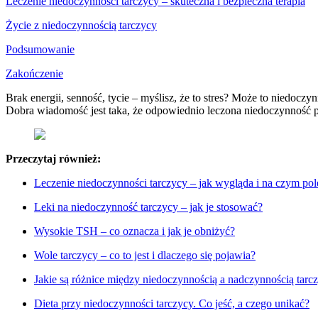
Leczenie niedoczynności tarczycy – skuteczna i bezpieczna terapia
Życie z niedoczynnością tarczycy
Podsumowanie
Zakończenie
Brak energii, senność, tycie – myślisz, że to stres? Może to niedoc
Dobra wiadomość jest taka, że odpowiednio leczona niedoczynność po
Przeczytaj również:
Leczenie niedoczynności tarczycy – jak wygląda i na czym po
Leki na niedoczynność tarczycy – jak je stosować?
Wysokie TSH – co oznacza i jak je obniżyć?
Wole tarczycy – co to jest i dlaczego się pojawia?
Jakie są różnice między niedoczynnością a nadczynnością tarc
Dieta przy niedoczynności tarczycy. Co jeść, a czego unikać?