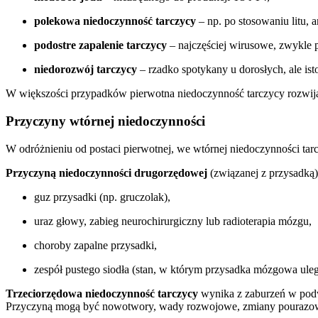
polekowa niedoczynność tarczycy
– np. po stosowaniu litu, 
podostre zapalenie tarczycy
– najczęściej wirusowe, zwykle p
niedorozwój tarczycy
– rzadko spotykany u dorosłych, ale is
W większości przypadków pierwotna niedoczynność tarczycy rozwija 
Przyczyny wtórnej niedoczynności
W odróżnieniu od postaci pierwotnej, we wtórnej niedoczynności ta
Przyczyną niedoczynności drugorzędowej
(związanej z przysadką)
guz przysadki (np. gruczolak),
uraz głowy, zabieg neurochirurgiczny lub radioterapia mózgu,
choroby zapalne przysadki,
zespół pustego siodła (stan, w którym przysadka mózgowa ulega 
Trzeciorzędowa niedoczynność tarczycy
wynika z zaburzeń w podw
Przyczyną mogą być nowotwory, wady rozwojowe, zmiany pourazow