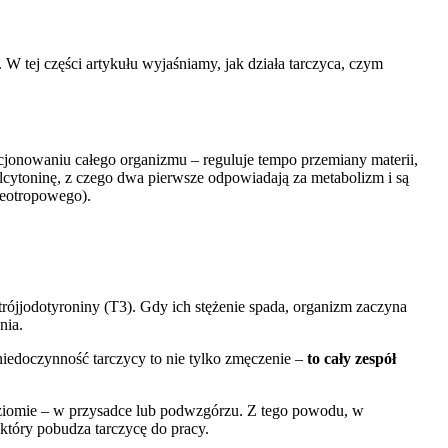
W tej części artykułu wyjaśniamy, jak działa tarczyca, czym
cjonowaniu całego organizmu – reguluje tempo przemiany materii,
kalcytoninę, z czego dwa pierwsze odpowiadają za metabolizm i są
reotropowego).
trójjodotyroniny (T3). Gdy ich stężenie spada, organizm zaczyna
nia.
iedoczynność tarczycy to nie tylko zmęczenie –
to cały zespół
iomie – w przysadce lub podwzgórzu. Z tego powodu, w
który pobudza tarczycę do pracy.