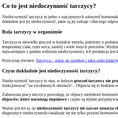
Co to jest niedoczynność tarczycy?
Niedoczynność tarczycy to jedno z najczęstszych zaburzeń hormonalny
dokładnie jest jej niedoczynność, jakie są jej rodzaje i dlaczego odpow
Rola tarczycy w organizmie
Tarczyca to niewielki gruczoł w kształcie motyla, położony u podst
temperaturę ciała, rytm serca, nastrój i wiele innych procesów. Wydz
najważniejsze z punktu widzenia niedoczynności. Ich produkcja je
Przeczytaj również:
Tarczyca – gdzie się znajduje i jakie pełni funkcj
Czym dokładnie jest niedoczynność tarczycy?
Niedoczynność tarczycy to stan, w którym
gruczoł tarczowy nie pr
funkcjonować "na zwolnionych obrotach". Objawia się to brakiem ene
Zaburzenia pracy tarczycy powodują, że objawy niedoboru hormonów 
objawów, które narastają stopniowo
i często są mylnie przypisywa
Ważne jest też to, że
niedoczynność tarczycy nie zawsze oznacza c
diagnostyce niedoczynności analizuje się nie tylko poziom hormonó