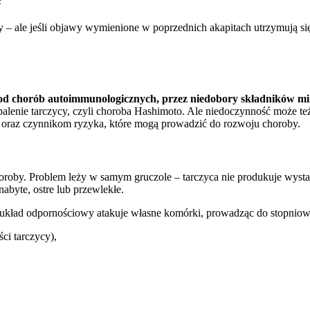
?
 – ale jeśli objawy wymienione w poprzednich akapitach utrzymują się p
od chorób autoimmunologicznych, przez niedobory składników mine
palenie tarczycy, czyli choroba Hashimoto. Ale niedoczynność może te
 oraz czynnikom ryzyka, które mogą prowadzić do rozwoju choroby.
choroby. Problem leży w samym gruczole – tarczyca nie produkuje wys
yte, ostre lub przewlekłe.
j układ odpornościowy atakuje własne komórki, prowadząc do stopniowe
ci tarczycy),