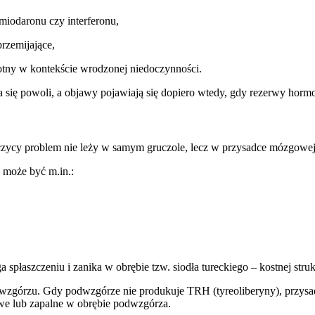
amiodaronu czy interferonu,
rzemijające,
totny w kontekście wrodzonej niedoczynności.
się powoli, a objawy pojawiają się dopiero wtedy, gdy rezerwy horm
rczycy problem nie leży w samym gruczole, lecz w przysadce mózgowe
 może być m.in.:
spłaszczeniu i zanika w obrębie tzw. siodła tureckiego – kostnej struk
zgórzu. Gdy podwzgórze nie produkuje TRH (tyreoliberyny), przysadk
e lub zapalne w obrębie podwzgórza.