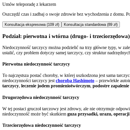
Umów teleporadę z lekarzem
Oszczędź czas i zadbaj o swoje zdrowie bez wychodzenia z domu. Poro
Konsultacja ekspresowa (109 zł)
Konsultacja standardowa (89 zł)
Podział: pierwotna i wtórna (drugo- i trzeciorzędowa
Niedoczynność tarczycy można podzielić na trzy główne typy, w zale
ustalić, czy problem dotyczy samej tarczycy, czy struktur nadrzędn
Pierwotna niedoczynność tarczycy
To najczęstsza postać choroby, w której uszkodzona jest sama tarc
niedoczynności tarczycy jest
choroba Hashimoto
– przewlekłe autoi
tarczycy
,
leczenie jodem promieniotwórczym
,
podostre zapalenie
Drugorzędowa niedoczynność tarczycy
W tej postaci gruczoł tarczowy jest zdrowy, ale nie otrzymuje odpo
niedoczynność może być skutkiem
guza przysadki, urazu, operacji
Trzeciorzędowa niedoczynność tarczycy