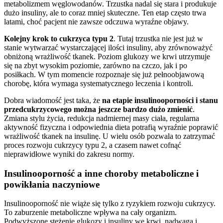
metabolizmem węglowodanów. Trzustka nadal się stara i produkuje
dużo insuliny, ale to coraz mniej skuteczne. Ten etap często trwa
latami, choć pacjent nie zawsze odczuwa wyraźne objawy.
Kolejny krok to cukrzyca typu 2
. Tutaj trzustka nie jest już w
stanie wytwarzać wystarczającej ilości insuliny, aby zrównoważyć
obniżoną wrażliwość tkanek. Poziom glukozy we krwi utrzymuje
się na zbyt wysokim poziomie, zarówno na czczo, jak i po
posiłkach. W tym momencie rozpoznaje się już pełnoobjawową
chorobę, która wymaga systematycznego leczenia i kontroli.
Dobra wiadomość jest taka, że
na etapie insulinooporności i stanu
przedcukrzycowego można jeszcze bardzo dużo zmienić
.
Zmiana stylu życia, redukcja nadmiernej masy ciała, regularna
aktywność fizyczna i odpowiednia dieta potrafią wyraźnie poprawić
wrażliwość tkanek na insulinę. U wielu osób pozwala to zatrzymać
proces rozwoju cukrzycy typu 2, a czasem nawet cofnąć
nieprawidłowe wyniki do zakresu normy.
Insulinooporność a inne choroby metaboliczne i
powikłania naczyniowe
Insulinooporność nie wiąże się tylko z ryzykiem rozwoju cukrzycy.
To zaburzenie metaboliczne wpływa na cały organizm.
Podwyższone stężenie glukozy i insuliny we krwi, nadwaga i