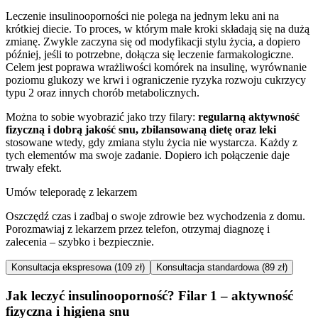
Leczenie insulinooporności nie polega na jednym leku ani na
krótkiej diecie. To proces, w którym małe kroki składają się na dużą
zmianę. Zwykle zaczyna się od modyfikacji stylu życia, a dopiero
później, jeśli to potrzebne, dołącza się leczenie farmakologiczne.
Celem jest poprawa wrażliwości komórek na insulinę, wyrównanie
poziomu glukozy we krwi i ograniczenie ryzyka rozwoju cukrzycy
typu 2 oraz innych chorób metabolicznych.
Można to sobie wyobrazić jako trzy filary:
regularną aktywność
fizyczną i dobrą jakość snu, zbilansowaną dietę oraz leki
stosowane wtedy, gdy zmiana stylu życia nie wystarcza. Każdy z
tych elementów ma swoje zadanie. Dopiero ich połączenie daje
trwały efekt.
Umów teleporadę z lekarzem
Oszczędź czas i zadbaj o swoje zdrowie bez wychodzenia z domu.
Porozmawiaj z lekarzem przez telefon, otrzymaj diagnozę i
zalecenia – szybko i bezpiecznie.
Konsultacja ekspresowa (109 zł)
Konsultacja standardowa (89 zł)
Jak leczyć insulinooporność? Filar 1 – aktywność
fizyczna i higiena snu