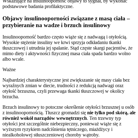
Wskazujące na insulinooporność objawy to sygnał, by wykonać
podstawowe badania profilaktyczne.
Objawy insulinooporności związane z masą ciała –
przybieranie na wadze i brzuch insulinowy
Insulinooporność bardzo często wiąże się z nadwagą i otyłością.
Wysokie stężenie insuliny we krwi sprzyja odkładaniu tkanki
tłuszczowej i utrudnia jej spalanie. Stąd częste skargi pacjentów, że
mimo diety i aktywności fizycznej masa ciała spada bardzo wolno
albo wcale.
Ważne
Najbardziej charakterystyczne jest zwiększanie się masy ciała bez
wyraźnych zmian w diecie, trudności z redukcją nadwagi oraz
otyłość brzuszna, czyli przewaga tkanki tłuszczowej w okolicy
brzucha.
Brzuch insulinowy to potoczne określenie otyłości brzusznej u osób
z insulinoopornością. Tłuszcz gromadzi się
nie tylko pod skórą, ale
również wokół narządów wewnętrznych
. Ten trzewny typ
otyłości jest szczególnie niebezpieczny, ponieważ wiąże się z
wyższym ryzykiem nadciśnienia tętniczego, miażdżycy i
niealkoholowej stłuszczeniowej choroby wątroby.