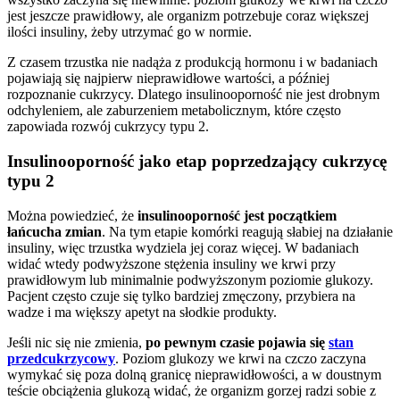
jest jeszcze prawidłowy, ale organizm potrzebuje coraz większej
ilości insuliny, żeby utrzymać go w normie.
Z czasem trzustka nie nadąża z produkcją hormonu i w badaniach
pojawiają się najpierw nieprawidłowe wartości, a później
rozpoznanie cukrzycy. Dlatego insulinooporność nie jest drobnym
odchyleniem, ale zaburzeniem metabolicznym, które często
zapowiada rozwój cukrzycy typu 2.
Insulinooporność jako etap poprzedzający cukrzycę
typu 2
Można powiedzieć, że
insulinooporność jest początkiem
łańcucha zmian
. Na tym etapie komórki reagują słabiej na działanie
insuliny, więc trzustka wydziela jej coraz więcej. W badaniach
widać wtedy podwyższone stężenia insuliny we krwi przy
prawidłowym lub minimalnie podwyższonym poziomie glukozy.
Pacjent często czuje się tylko bardziej zmęczony, przybiera na
wadze i ma większy apetyt na słodkie produkty.
Jeśli nic się nie zmienia,
po pewnym czasie pojawia się
stan
przedcukrzycowy
. Poziom glukozy we krwi na czczo zaczyna
wymykać się poza dolną granicę nieprawidłowości, a w doustnym
teście obciążenia glukozą widać, że organizm gorzej radzi sobie z