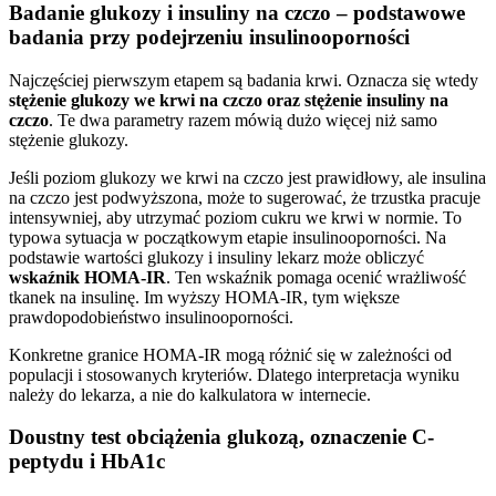
Badanie glukozy i insuliny na czczo – podstawowe
badania przy podejrzeniu insulinooporności
Najczęściej pierwszym etapem są badania krwi. Oznacza się wtedy
stężenie glukozy we krwi na czczo oraz stężenie insuliny na
czczo
. Te dwa parametry razem mówią dużo więcej niż samo
stężenie glukozy.
Jeśli poziom glukozy we krwi na czczo jest prawidłowy, ale insulina
na czczo jest podwyższona, może to sugerować, że trzustka pracuje
intensywniej, aby utrzymać poziom cukru we krwi w normie. To
typowa sytuacja w początkowym etapie insulinooporności. Na
podstawie wartości glukozy i insuliny lekarz może obliczyć
wskaźnik HOMA-IR
. Ten wskaźnik pomaga ocenić wrażliwość
tkanek na insulinę. Im wyższy HOMA-IR, tym większe
prawdopodobieństwo insulinooporności.
Konkretne granice HOMA-IR mogą różnić się w zależności od
populacji i stosowanych kryteriów. Dlatego interpretacja wyniku
należy do lekarza, a nie do kalkulatora w internecie.
Doustny test obciążenia glukozą, oznaczenie C-
peptydu i HbA1c