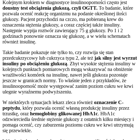
Kolejnym krokiem w diagnostyce insulinooporności często jest
doustny test obciążenia glukozą, czyli OGTT.
To badanie, które
pozwala ocenić reakcję organizmu na podanie określonej ilości
glukozy. Pacjent przychodzi na czczo, ma pobieraną krew do
oznaczenia stężenia glukozy, a coraz częściej także insuliny.
Następnie wypija roztwór zawierający 75 g glukozy. Po 1 i 2
godzinach ponownie oznacza się glukozę, a w wielu schematach
również insulinę.
Takie badanie pokazuje nie tylko to, czy rozwija się stan
przedcukrzycowy lub cukrzyca typu 2, ale też
jak silny jest wyrzut
insuliny po obciążeniu glukozą
. Zbyt wysokie stężenia insuliny w
kolejnych punktach pomiarowych mogą wskazywać na obniżenie
wrażliwości komórek na insulinę, nawet jeśli glukoza pozostaje
jeszcze w granicach normy. To właśnie jeden z przykładów, że
insulinooporność może występować zanim poziom cukru we krwi
ulegnie wyraźnemu podwyższeniu.
W niektórych sytuacjach lekarz zleca również
oznaczenie C-
peptydu
, który pozwala ocenić własną produkcję insuliny przez
trzustkę, oraz
hemoglobiny glikowanej HbA1c
. HbA1c
odzwierciedla średnie stężenie glukozy z ostatnich kilku miesięcy i
pomaga ocenić, czy zaburzenia poziomu cukru we krwi utrzymują
się przewlekle.