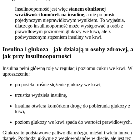
Insulinooporność jest więc
stanem obniżonej
wrażliwości komórek na insulinę
, a nie po prostu
pojedynczym nieprawidłowym wynikiem. To wyjaśnia,
dlaczego insulinooporność może występować u osób z
prawidłowym poziomem glukozy we krwi, ale z
podwyższonym stężeniem insuliny we krwi.
Insulina i glukoza - jak działają u osoby zdrowej, a
jak przy insulinooporności
Insulina pełni główną rolę w regulacji poziomu cukru we krwi. W
uproszczeniu:
po posiłku rośnie stężenie glukozy we krwi,
trzustka wydziela insulinę,
insulina otwiera komórkom drogę do pobierania glukozy z
krwi,
poziom glukozy we krwi spada do wartości prawidłowych.
Glukoza to podstawowe paliwo dla mózgu, mięśni i wielu innych
tkanek. Pochodzi głównie z węglowodanów w diecie, ale jest też