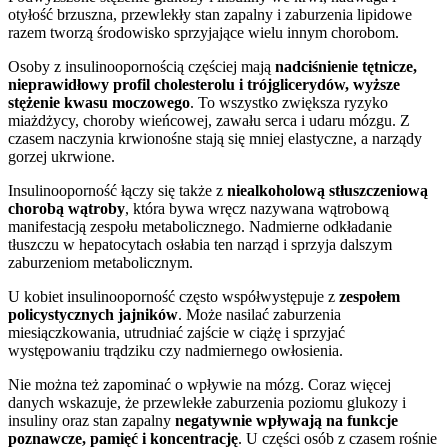
otyłość brzuszna, przewlekły stan zapalny i zaburzenia lipidowe
razem tworzą środowisko sprzyjające wielu innym chorobom.
Osoby z insulinoopornością częściej mają
nadciśnienie tętnicze,
nieprawidłowy profil cholesterolu i trójglicerydów, wyższe
stężenie kwasu moczowego
. To wszystko zwiększa ryzyko
miażdżycy, choroby wieńcowej, zawału serca i udaru mózgu. Z
czasem naczynia krwionośne stają się mniej elastyczne, a narządy
gorzej ukrwione.
Insulinooporność łączy się także z
niealkoholową stłuszczeniową
chorobą wątroby
, która bywa wręcz nazywana wątrobową
manifestacją zespołu metabolicznego. Nadmierne odkładanie
tłuszczu w hepatocytach osłabia ten narząd i sprzyja dalszym
zaburzeniom metabolicznym.
U kobiet insulinooporność często współwystępuje z
zespołem
policystycznych jajników
. Może nasilać zaburzenia
miesiączkowania, utrudniać zajście w ciążę i sprzyjać
występowaniu trądziku czy nadmiernego owłosienia.
Nie można też zapominać o wpływie na mózg. Coraz więcej
danych wskazuje, że przewlekłe zaburzenia poziomu glukozy i
insuliny oraz stan zapalny
negatywnie wpływają na funkcje
poznawcze, pamięć i koncentrację
. U części osób z czasem rośnie