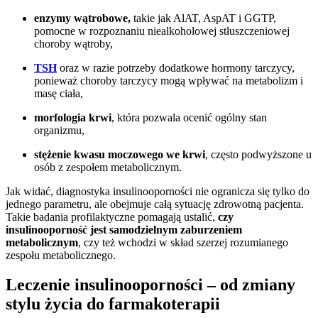
enzymy wątrobowe,
takie jak AlAT, AspAT i GGTP,
pomocne w rozpoznaniu niealkoholowej stłuszczeniowej
choroby wątroby,
TSH
oraz w razie potrzeby dodatkowe hormony tarczycy,
ponieważ choroby tarczycy mogą wpływać na metabolizm i
masę ciała,
morfologia krwi
, która pozwala ocenić ogólny stan
organizmu,
stężenie kwasu moczowego we krwi
, często podwyższone u
osób z zespołem metabolicznym.
Jak widać, diagnostyka insulinooporności nie ogranicza się tylko do
jednego parametru, ale obejmuje całą sytuację zdrowotną pacjenta.
Takie badania profilaktyczne pomagają ustalić,
czy
insulinooporność jest samodzielnym zaburzeniem
metabolicznym
, czy też wchodzi w skład szerzej rozumianego
zespołu metabolicznego.
Leczenie insulinooporności – od zmiany
stylu życia do farmakoterapii