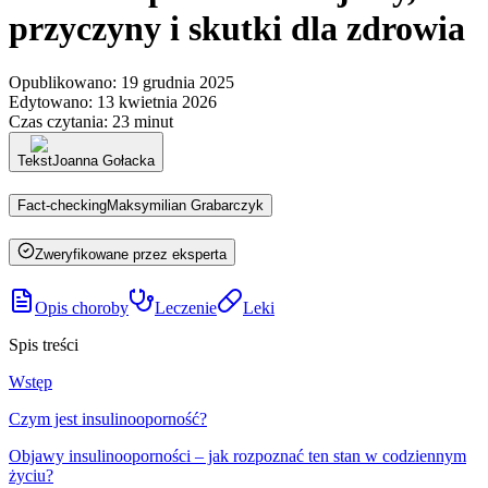
przyczyny i skutki dla zdrowia
Opublikowano
:
19 grudnia 2025
Edytowano
:
13 kwietnia 2026
Czas czytania
:
23 minut
Tekst
Joanna Gołacka
Fact-checking
Maksymilian Grabarczyk
Zweryfikowane przez eksperta
Opis choroby
Leczenie
Leki
Spis treści
Wstęp
Czym jest insulinooporność?
Objawy insulinooporności – jak rozpoznać ten stan w codziennym
życiu?