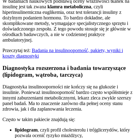
W badaniach naukowych podstawą oceny wrażliwości tkanek na
insulinę jest tak zwana
klamra metaboliczna
, czyli
hiperinsulinemiczna euglikemia, oraz test tolerancji insuliny z
dożylnym podaniem hormonu. To bardzo dokładne, ale
skomplikowane metody, wymagające specjalistycznego sprzętu i
doświadczonego zespołu. Z tego powodu stosuje się je głównie w
ośrodkach badawczych, a nie w codziennej praktyce
ambulatoryjnej.
Przeczytaj też:
Badania na insulinooporność, pakiety, wyniki i
koszty diagnostyki
Diagnostyka rozszerzona i badania towarzyszące
(lipidogram, wątroba, tarczyca)
Diagnostyka insulinooporności nie kończy się na glukozie i
insulinie. Ponieważ insulinooporność bardzo często współistnieje z
innymi zaburzeniami metabolicznymi, lekarz zleca zwykle szerszy
panel badań. Ma to znaczenie zarówno dla pełnej oceny stanu
zdrowia, jak i dla zaplanowania leczenia.
Często w takim pakiecie znajdują się:
lipidogram
, czyli profil cholesterolu i trójglicerydów, który
pozwala ocenić ryzyko miażdżycy,