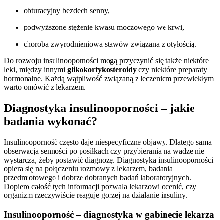
obturacyjny bezdech senny,
podwyższone stężenie kwasu moczowego we krwi,
choroba zwyrodnieniowa stawów związana z otyłością.
Do rozwoju insulinooporności mogą przyczynić się także niektóre
leki, między innymi
glikokortykosteroidy
czy niektóre preparaty
hormonalne. Każdą wątpliwość związaną z leczeniem przewlekłym
warto omówić z lekarzem.
Diagnostyka insulinooporności – jakie
badania wykonać?
Insulinooporność często daje niespecyficzne objawy. Dlatego sama
obserwacja senności po posiłkach czy przybierania na wadze nie
wystarcza, żeby postawić diagnozę. Diagnostyka insulinooporności
opiera się na połączeniu rozmowy z lekarzem, badania
przedmiotowego i dobrze dobranych badań laboratoryjnych.
Dopiero całość tych informacji pozwala lekarzowi ocenić, czy
organizm rzeczywiście reaguje gorzej na działanie insuliny.
Insulinooporność – diagnostyka w gabinecie lekarza