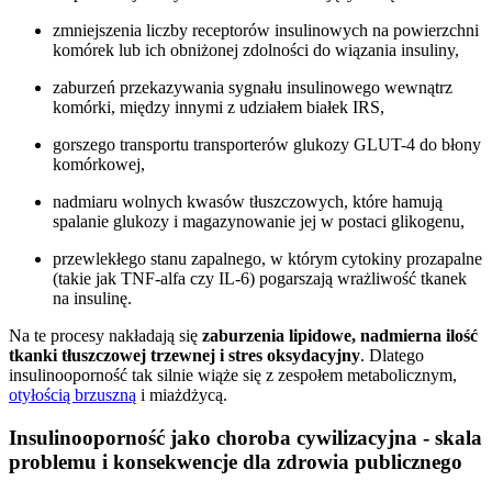
zmniejszenia liczby receptorów insulinowych na powierzchni
komórek lub ich obniżonej zdolności do wiązania insuliny,
zaburzeń przekazywania sygnału insulinowego wewnątrz
komórki, między innymi z udziałem białek IRS,
gorszego transportu transporterów glukozy GLUT-4 do błony
komórkowej,
nadmiaru wolnych kwasów tłuszczowych, które hamują
spalanie glukozy i magazynowanie jej w postaci glikogenu,
przewlekłego stanu zapalnego, w którym cytokiny prozapalne
(takie jak TNF-alfa czy IL-6) pogarszają wrażliwość tkanek
na insulinę.
Na te procesy nakładają się
zaburzenia lipidowe, nadmierna ilość
tkanki tłuszczowej trzewnej i stres oksydacyjny
. Dlatego
insulinooporność tak silnie wiąże się z zespołem metabolicznym,
otyłością brzuszną
i miażdżycą.
Insulinooporność jako choroba cywilizacyjna - skala
problemu i konsekwencje dla zdrowia publicznego