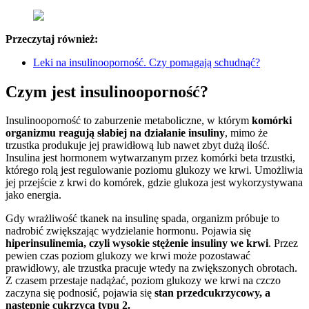
Przeczytaj również:
Leki na insulinooporność. Czy pomagają schudnąć?
Czym jest insulinooporność?
Insulinooporność to zaburzenie metaboliczne, w którym
komórki
organizmu reagują słabiej na działanie insuliny
, mimo że
trzustka produkuje jej prawidłową lub nawet zbyt dużą ilość.
Insulina jest hormonem wytwarzanym przez komórki beta trzustki,
którego rolą jest regulowanie poziomu glukozy we krwi. Umożliwia
jej przejście z krwi do komórek, gdzie glukoza jest wykorzystywana
jako energia.
Gdy wrażliwość tkanek na insulinę spada, organizm próbuje to
nadrobić zwiększając wydzielanie hormonu. Pojawia się
hiperinsulinemia, czyli wysokie stężenie insuliny we krwi
. Przez
pewien czas poziom glukozy we krwi może pozostawać
prawidłowy, ale trzustka pracuje wtedy na zwiększonych obrotach.
Z czasem przestaje nadążać, poziom glukozy we krwi na czczo
zaczyna się podnosić, pojawia się
stan przedcukrzycowy, a
następnie cukrzyca typu 2.