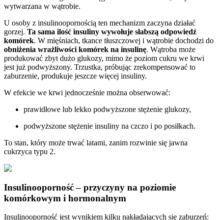
wytwarzana w wątrobie.
U osoby z insulinoopornością ten mechanizm zaczyna działać
gorzej.
Ta sama ilość insuliny wywołuje słabszą odpowiedź
komórek
. W mięśniach, tkance tłuszczowej i wątrobie dochodzi do
obniżenia wrażliwości komórek na insulinę
. Wątroba może
produkować zbyt dużo glukozy, mimo że poziom cukru we krwi
jest już podwyższony. Trzustka, próbując zrekompensować to
zaburzenie, produkuje jeszcze więcej insuliny.
W efekcie we krwi jednocześnie można obserwować:
prawidłowe lub lekko podwyższone stężenie glukozy,
podwyższone stężenie insuliny na czczo i po posiłkach.
To stan, który może trwać latami, zanim rozwinie się jawna
cukrzyca typu 2.
Insulinooporność – przyczyny na poziomie
komórkowym i hormonalnym
Insulinooporność jest wynikiem kilku nakładających się zaburzeń: