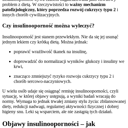
problem z dietą. W rzeczywistości to
ważny mechanizm
patofizjologiczny, który poprzedza rozwój cukrzycy typu 2
i
innych chorób cywilizacyjnych.
Czy insulinooporność można wyleczyć?
Insulinooporność jest stanem przewlekłym. Nie da się jej usunąć
jednym lekiem czy krótką dietą. Można jednak:
poprawić wrażliwość tkanek na insulinę,
doprowadzić do normalizacji wyników glukozy i insuliny we
krwi,
znacząco zmniejszyć ryzyko rozwoju cukrzycy typu 2 i
chorób sercowo-naczyniowych.
U wielu osób udaje się osiągnąć remisję insulinooporności, czyli
sytuację, w której objawy ustępują, a wyniki badań wracają do
normy. Wymaga to jednak trwałej zmiany stylu życia: zbilansowanej
diety, redukcji nadwagi, regularnej aktywności fizycznej i dobrej
higieny snu. Leki są wsparciem, ale nie zastąpią tych działań.
Objawy insulinooporności – jak