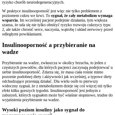
ryzyko chorób neurodegeneracyjnych.
W praktyce insulinooporność jest więc nie tylko problemem z
poziomem cukru we krwi. To
sygnał, że cały metabolizm wymaga
wsparcia
. Im wcześniej pacjent podejmie działania, tym większa
szansa, że uda się nie tylko obniżyć ryzyko rozwoju cukrzycy typu
2, ale także chronić serce, naczynia, wątrobę i układ nerwowy przed
odległymi powikłaniami.
Insulinooporność a przybieranie na
wadze
Przybieranie na wadze, zwłaszcza w okolicy brzucha, to jeden z
częstszych powodów, dla których pacjenci zaczynają podejrzewać u
siebie insulinooporność. Zdarza się, że masa ciała rośnie mimo
pozornie podobnej diety i aktywności jak wcześniej, a typowe diety
odchudzające przestają działać. Dla wielu osób to pierwszy
widoczny sygnał, że z metabolizmem dzieje się coś więcej niż tylko
efekt kilku gorszych tygodni. Insulinooporność jest jednym z
zaburzeń, których sygnałem może być właśnie stopniowe, trudne do
wyjaśnienia przybieranie na wadze.
Wysoki poziom insuliny jako sygnał do