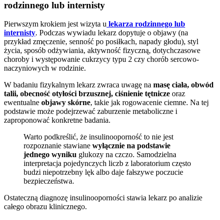
rodzinnego lub internisty
Pierwszym krokiem jest wizyta u
lekarza rodzinnego lub
internisty
. Podczas wywiadu lekarz dopytuje o objawy (na
przykład zmęczenie, senność po posiłkach, napady głodu), styl
życia, sposób odżywiania, aktywność fizyczną, dotychczasowe
choroby i występowanie cukrzycy typu 2 czy chorób sercowo-
naczyniowych w rodzinie.
W badaniu fizykalnym lekarz zwraca uwagę na
masę ciała, obwód
talii, obecność otyłości brzusznej, ciśnienie tętnicze
oraz
ewentualne
objawy skórne
, takie jak rogowacenie ciemne. Na tej
podstawie może podejrzewać zaburzenie metaboliczne i
zaproponować konkretne badania.
Warto podkreślić, że insulinooporność to nie jest
rozpoznanie stawiane
wyłącznie na podstawie
jednego wyniku
glukozy na czczo. Samodzielna
interpretacja pojedynczych liczb z laboratorium często
budzi niepotrzebny lęk albo daje fałszywe poczucie
bezpieczeństwa.
Ostateczną diagnozę insulinooporności stawia lekarz po analizie
całego obrazu klinicznego.