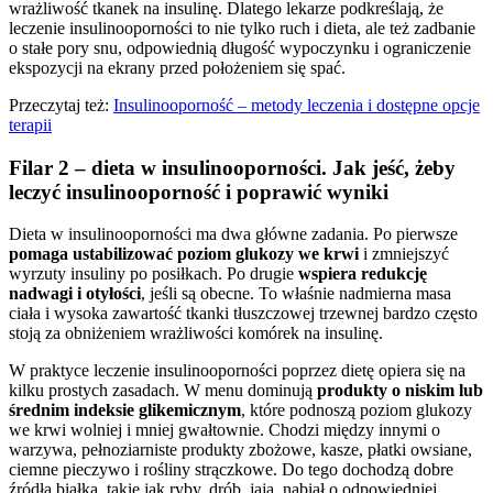
wrażliwość tkanek na insulinę. Dlatego lekarze podkreślają, że
leczenie insulinooporności to nie tylko ruch i dieta, ale też zadbanie
o stałe pory snu, odpowiednią długość wypoczynku i ograniczenie
ekspozycji na ekrany przed położeniem się spać.
Przeczytaj też:
Insulinooporność – metody leczenia i dostępne opcje
terapii
Filar 2 – dieta w insulinooporności. Jak jeść, żeby
leczyć insulinooporność i poprawić wyniki
Dieta w insulinooporności ma dwa główne zadania. Po pierwsze
pomaga ustabilizować poziom glukozy we krwi
i zmniejszyć
wyrzuty insuliny po posiłkach. Po drugie
wspiera redukcję
nadwagi i otyłości
, jeśli są obecne. To właśnie nadmierna masa
ciała i wysoka zawartość tkanki tłuszczowej trzewnej bardzo często
stoją za obniżeniem wrażliwości komórek na insulinę.
W praktyce leczenie insulinooporności poprzez dietę opiera się na
kilku prostych zasadach. W menu dominują
produkty o niskim lub
średnim indeksie glikemicznym
, które podnoszą poziom glukozy
we krwi wolniej i mniej gwałtownie. Chodzi między innymi o
warzywa, pełnoziarniste produkty zbożowe, kasze, płatki owsiane,
ciemne pieczywo i rośliny strączkowe. Do tego dochodzą dobre
źródła białka, takie jak ryby, drób, jaja, nabiał o odpowiedniej