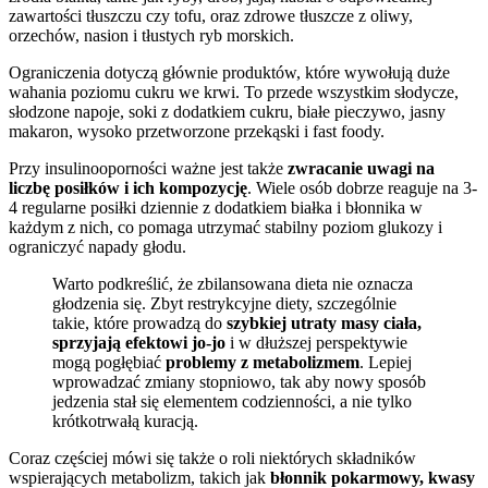
zawartości tłuszczu czy tofu, oraz zdrowe tłuszcze z oliwy,
orzechów, nasion i tłustych ryb morskich.
Ograniczenia dotyczą głównie produktów, które wywołują duże
wahania poziomu cukru we krwi. To przede wszystkim słodycze,
słodzone napoje, soki z dodatkiem cukru, białe pieczywo, jasny
makaron, wysoko przetworzone przekąski i fast foody.
Przy insulinooporności ważne jest także
zwracanie uwagi na
liczbę posiłków i ich kompozycję
. Wiele osób dobrze reaguje na 3-
4 regularne posiłki dziennie z dodatkiem białka i błonnika w
każdym z nich, co pomaga utrzymać stabilny poziom glukozy i
ograniczyć napady głodu.
Warto podkreślić, że zbilansowana dieta nie oznacza
głodzenia się. Zbyt restrykcyjne diety, szczególnie
takie, które prowadzą do
szybkiej utraty masy ciała,
sprzyjają efektowi jo-jo
i w dłuższej perspektywie
mogą pogłębiać
problemy z metabolizmem
. Lepiej
wprowadzać zmiany stopniowo, tak aby nowy sposób
jedzenia stał się elementem codzienności, a nie tylko
krótkotrwałą kuracją.
Coraz częściej mówi się także o roli niektórych składników
wspierających metabolizm, takich jak
błonnik pokarmowy, kwasy