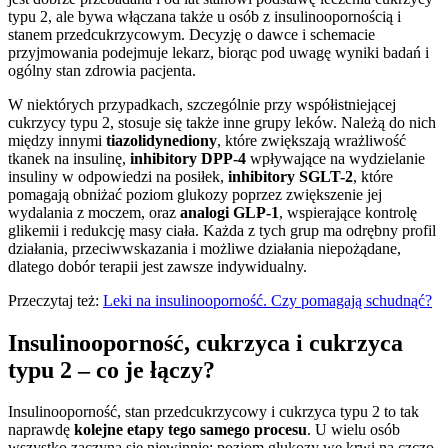
typu 2, ale bywa włączana także u osób z insulinoopornością i
stanem przedcukrzycowym. Decyzję o dawce i schemacie
przyjmowania podejmuje lekarz, biorąc pod uwagę wyniki badań i
ogólny stan zdrowia pacjenta.
W niektórych przypadkach, szczególnie przy współistniejącej
cukrzycy typu 2, stosuje się także inne grupy leków. Należą do nich
między innymi
tiazolidynediony
, które zwiększają wrażliwość
tkanek na insulinę,
inhibitory DPP-4
wpływające na wydzielanie
insuliny w odpowiedzi na posiłek,
inhibitory SGLT-2
, które
pomagają obniżać poziom glukozy poprzez zwiększenie jej
wydalania z moczem, oraz
analogi GLP-1
, wspierające kontrolę
glikemii i redukcję masy ciała. Każda z tych grup ma odrębny profil
działania, przeciwwskazania i możliwe działania niepożądane,
dlatego dobór terapii jest zawsze indywidualny.
Przeczytaj też:
Leki na insulinooporność. Czy pomagają schudnąć?
Insulinooporność, cukrzyca i cukrzyca
typu 2 – co je łączy?
Insulinooporność, stan przedcukrzycowy i cukrzyca typu 2 to tak
naprawdę
kolejne etapy tego samego procesu
. U wielu osób
wszystko zaczyna się niewinnie: poziom glukozy we krwi na czczo