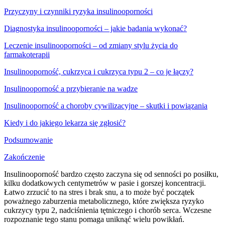
Przyczyny i czynniki ryzyka insulinooporności
Diagnostyka insulinooporności – jakie badania wykonać?
Leczenie insulinooporności – od zmiany stylu życia do
farmakoterapii
Insulinooporność, cukrzyca i cukrzyca typu 2 – co je łączy?
Insulinooporność a przybieranie na wadze
Insulinooporność a choroby cywilizacyjne – skutki i powiązania
Kiedy i do jakiego lekarza się zgłosić?
Podsumowanie
Zakończenie
Insulinooporność bardzo często zaczyna się od senności po posiłku,
kilku dodatkowych centymetrów w pasie i gorszej koncentracji.
Łatwo zrzucić to na stres i brak snu, a to może być początek
poważnego zaburzenia metabolicznego, które zwiększa ryzyko
cukrzycy typu 2, nadciśnienia tętniczego i chorób serca. Wczesne
rozpoznanie tego stanu pomaga uniknąć wielu powikłań.