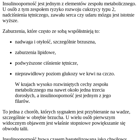
Insulinooporność jest jednym z elementów zespołu metabolicznego.
U osób z tym zespołem ryzyko rozwoju cukrzycy typu 2,
nadciśnienia tętniczego, zawału serca czy udaru mózgu jest istotnie
wyższe.
Zaburzenia, które często ze sobą współistnieją to:
nadwaga i otyłość, szczególnie brzuszna,
zaburzenia lipidowe,
podwyższone ciśnienie tętnicze,
nieprawidłowy poziom glukozy we krwi na czczo.
W krajach wysoko rozwiniętych cechy zespołu
metabolicznego ma nawet około jedna trzecia
dorosłych, a insulinooporność jest jednym z jego
filarów.
To jedna z chorób, których sygnałem jest przybieranie na wadze,
szczególnie w obrębie brzucha. U wielu osób pierwszym
widocznym objawem jest właśnie stopniowe powiększanie się
obwodu talii.
Insulinooporność bywa czasem bagatelizowana jako chwilowy