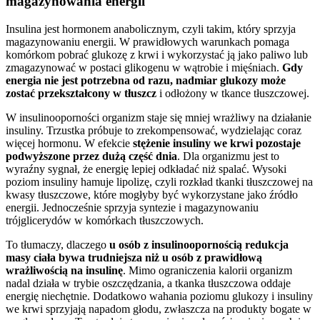
magazynowania energii
Insulina jest hormonem anabolicznym, czyli takim, który sprzyja
magazynowaniu energii. W prawidłowych warunkach pomaga
komórkom pobrać glukozę z krwi i wykorzystać ją jako paliwo lub
zmagazynować w postaci glikogenu w wątrobie i mięśniach.
Gdy
energia nie jest potrzebna od razu, nadmiar glukozy może
zostać przekształcony w tłuszcz
i odłożony w tkance tłuszczowej.
W insulinooporności organizm staje się mniej wrażliwy na działanie
insuliny. Trzustka próbuje to zrekompensować, wydzielając coraz
więcej hormonu. W efekcie
stężenie insuliny we krwi pozostaje
podwyższone przez dużą część dnia
. Dla organizmu jest to
wyraźny sygnał, że energię lepiej odkładać niż spalać. Wysoki
poziom insuliny hamuje lipolizę, czyli rozkład tkanki tłuszczowej na
kwasy tłuszczowe, które mogłyby być wykorzystane jako źródło
energii. Jednocześnie sprzyja syntezie i magazynowaniu
trójglicerydów w komórkach tłuszczowych.
To tłumaczy, dlaczego
u osób z insulinoopornością redukcja
masy ciała bywa trudniejsza niż u osób z prawidłową
wrażliwością na insulinę
. Mimo ograniczenia kalorii organizm
nadal działa w trybie oszczędzania, a tkanka tłuszczowa oddaje
energię niechętnie. Dodatkowo wahania poziomu glukozy i insuliny
we krwi sprzyjają napadom głodu, zwłaszcza na produkty bogate w