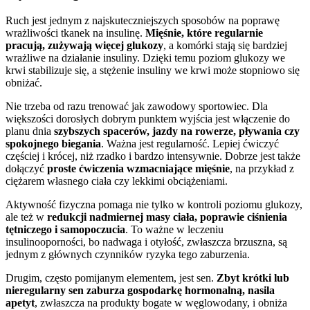
Ruch jest jednym z najskuteczniejszych sposobów na poprawę
wrażliwości tkanek na insulinę.
Mięśnie, które regularnie
pracują, zużywają więcej glukozy
, a komórki stają się bardziej
wrażliwe na działanie insuliny. Dzięki temu poziom glukozy we
krwi stabilizuje się, a stężenie insuliny we krwi może stopniowo się
obniżać.
Nie trzeba od razu trenować jak zawodowy sportowiec. Dla
większości dorosłych dobrym punktem wyjścia jest włączenie do
planu dnia
szybszych spacerów, jazdy na rowerze, pływania czy
spokojnego biegania
. Ważna jest regularność. Lepiej ćwiczyć
częściej i krócej, niż rzadko i bardzo intensywnie. Dobrze jest także
dołączyć
proste ćwiczenia wzmacniające mięśnie
, na przykład z
ciężarem własnego ciała czy lekkimi obciążeniami.
Aktywność fizyczna pomaga nie tylko w kontroli poziomu glukozy,
ale też w
redukcji nadmiernej masy ciała, poprawie ciśnienia
tętniczego i samopoczucia
. To ważne w leczeniu
insulinooporności, bo nadwaga i otyłość, zwłaszcza brzuszna, są
jednym z głównych czynników ryzyka tego zaburzenia.
Drugim, często pomijanym elementem, jest sen.
Zbyt krótki lub
nieregularny sen zaburza gospodarkę hormonalną, nasila
apetyt
, zwłaszcza na produkty bogate w węglowodany, i obniża