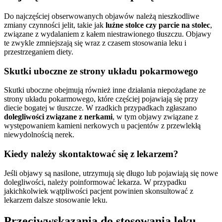
Do najczęściej obserwowanych objawów należą nieszkodliwe
zmiany czynności jelit, takie jak
luźne stolce czy parcie na stolec
,
związane z wydalaniem z kałem niestrawionego tłuszczu. Objawy
te zwykle zmniejszają się wraz z czasem stosowania leku i
przestrzeganiem diety.
Skutki uboczne ze strony układu pokarmowego
Skutki uboczne obejmują również inne działania niepożądane ze
strony układu pokarmowego, które częściej pojawiają się przy
diecie bogatej w tłuszcze. W rzadkich przypadkach zgłaszano
dolegliwości związane z nerkami
, w tym objawy związane z
występowaniem kamieni nerkowych u pacjentów z przewlekłą
niewydolnością nerek.
Kiedy należy skontaktować się z lekarzem?
Jeśli objawy są nasilone, utrzymują się długo lub pojawiają się nowe
dolegliwości, należy poinformować lekarza. W przypadku
jakichkolwiek wątpliwości pacjent powinien skonsultować z
lekarzem dalsze stosowanie leku.
Przeciwwskazania do stosowania leku