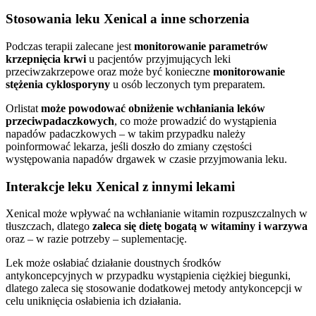
Stosowania leku Xenical a inne schorzenia
Podczas terapii zalecane jest
monitorowanie parametrów
krzepnięcia krwi
u pacjentów przyjmujących leki
przeciwzakrzepowe oraz może być konieczne
monitorowanie
stężenia cyklosporyny
u osób leczonych tym preparatem.
Orlistat
może powodować obniżenie wchłaniania leków
przeciwpadaczkowych
, co może prowadzić do wystąpienia
napadów padaczkowych – w takim przypadku należy
poinformować lekarza, jeśli doszło do zmiany częstości
występowania napadów drgawek w czasie przyjmowania leku.
Interakcje leku Xenical z innymi lekami
Xenical może wpływać na wchłanianie witamin rozpuszczalnych w
tłuszczach, dlatego
zaleca się dietę bogatą w witaminy i warzywa
oraz – w razie potrzeby – suplementację.
Lek może osłabiać działanie doustnych środków
antykoncepcyjnych w przypadku wystąpienia ciężkiej biegunki,
dlatego zaleca się stosowanie dodatkowej metody antykoncepcji w
celu uniknięcia osłabienia ich działania.