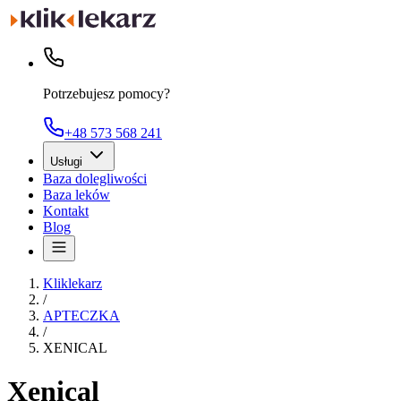
Potrzebujesz pomocy?
+48 573 568 241
Usługi
Baza dolegliwości
Baza leków
Kontakt
Blog
Kliklekarz
/
APTECZKA
/
XENICAL
Xenical