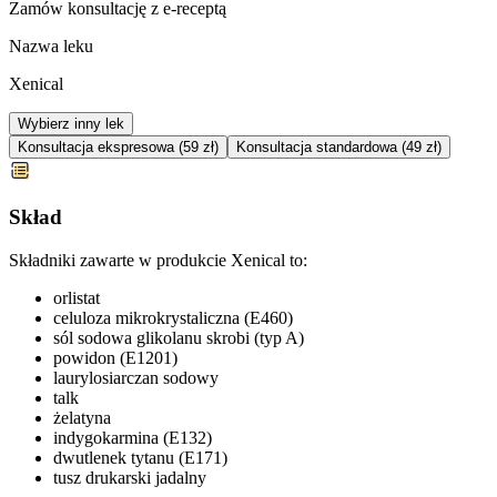
Zamów konsultację z e-receptą
Nazwa leku
Xenical
Wybierz inny lek
Konsultacja ekspresowa (59 zł)
Konsultacja standardowa (49 zł)
Skład
Składniki zawarte w produkcie Xenical to:
orlistat
celuloza mikrokrystaliczna (E460)
sól sodowa glikolanu skrobi (typ A)
powidon (E1201)
laurylosiarczan sodowy
talk
żelatyna
indygokarmina (E132)
dwutlenek tytanu (E171)
tusz drukarski jadalny