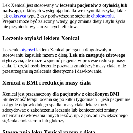
Lek Xenical jest stosowany w
leczeniu pacjentów z otyłością lub
nadwagą
, u których występują dodatkowe czynniki ryzyka, takie
jak
cukrzyca
typu 2 czy podwyższone stężenie
cholesterolu
.
Preparat może być zalecony wtedy, gdy zmiana diety i stylu życia
nie przyniosła wystarczających efektów.
Leczenie otyłości lekiem Xenical
Leczenie
otyłości
lekiem Xenical polega na długotrwałym
stosowaniu kapsułek razem z dietą.
Lek nie zastępuje zdrowego
stylu życia
, ale może wspierać pacjenta w procesie redukcji masy
ciała. U części osób leczenie pozwala zmniejszyć masy ciała, o ile
przestrzegane są zalecenia dietetyczne i dawkowanie.
Xenical a BMI i redukcja masy ciała
Xenical jest przeznaczony
dla pacjentów z określonym BMI
.
Skuteczność terapii ocenia się po kilku tygodniach – jeśli pacjent nie
osiągnie odpowiedniego spadku masy ciała, lekarz może
zdecydować o zakończeniu leczenia lub konieczności zmiany
schematu dawkowania innych leków, np. z powodu zwiększonego
stężenia cholesterolu lub glukozy.
Stosowania leku Xenical razem z dietą