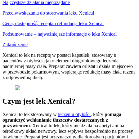
Najczęstsze działania niepożądane
Przeciwwskazania do stosowania leku Xenical
Cena, dostępność, recepta i refundacja leku Xenical
Podsumowanie – najważniejsze informacje o leku Xenical
Zakończenie
Xenical to lek na receptę w postaci kapsułek, stosowany u
pacjentów z otyłością jako element długofalowego leczenia
nadmiernej masy ciała. Preparat zawiera orlistat i działa miejscowo
w przewodzie pokarmowym, wspierając redukcję masy ciała razem
z odpowiednią dietą.
Czym jest lek Xenical?
Xenical to lek stosowany w
leczeniu otyłości
, który
pomaga
ograniczyć wchłanianie tłuszczów dostarczanych z
pożywieniem
. Xenical to lek, który nie działa na apetyt ani na
ośrodkowy układ nerwowy, lecz wpływa bezpośrednio na procesy
trawienne. Preparat jest przeznaczony dla dorosłych pacjentów i