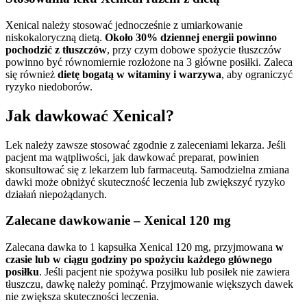
Xenical należy stosować jednocześnie z umiarkowanie
niskokaloryczną dietą.
Około 30% dziennej energii powinno
pochodzić z tłuszczów
, przy czym dobowe spożycie tłuszczów
powinno być równomiernie rozłożone na 3 główne posiłki. Zaleca
się również
dietę bogatą w witaminy i warzywa
, aby ograniczyć
ryzyko niedoborów.
Jak dawkować Xenical?
Lek należy zawsze stosować zgodnie z zaleceniami lekarza. Jeśli
pacjent ma wątpliwości, jak dawkować preparat, powinien
skonsultować się z lekarzem lub farmaceutą. Samodzielna zmiana
dawki może obniżyć skuteczność leczenia lub zwiększyć ryzyko
działań niepożądanych.
Zalecane dawkowanie – Xenical 120 mg
Zalecana dawka to 1 kapsułka Xenical 120 mg, przyjmowana
w
czasie lub w ciągu godziny po spożyciu każdego głównego
posiłku
. Jeśli pacjent nie spożywa posiłku lub posiłek nie zawiera
tłuszczu, dawkę należy pominąć. Przyjmowanie większych dawek
nie zwiększa skuteczności leczenia.