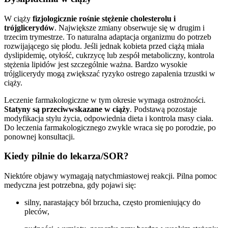
W ciąży
fizjologicznie rośnie stężenie cholesterolu i
trójglicerydów
. Największe zmiany obserwuje się w drugim i
trzecim trymestrze. To naturalna adaptacja organizmu do potrzeb
rozwijającego się płodu. Jeśli jednak kobieta przed ciążą miała
dyslipidemię, otyłość, cukrzycę lub zespół metaboliczny, kontrola
stężenia lipidów jest szczególnie ważna. Bardzo wysokie
trójglicerydy mogą zwiększać ryzyko ostrego zapalenia trzustki w
ciąży.
Leczenie farmakologiczne w tym okresie wymaga ostrożności.
Statyny są przeciwwskazane w ciąży
. Podstawą pozostaje
modyfikacja stylu życia, odpowiednia dieta i kontrola masy ciała.
Do leczenia farmakologicznego zwykle wraca się po porodzie, po
ponownej konsultacji.
Kiedy pilnie do lekarza/SOR?
Niektóre objawy wymagają natychmiastowej reakcji. Pilna pomoc
medyczna jest potrzebna, gdy pojawi się:
silny, narastający ból brzucha, często promieniujący do
pleców,