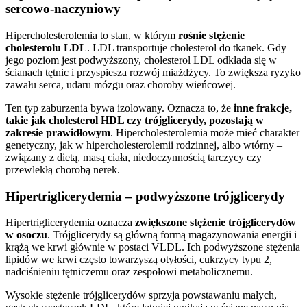
sercowo-naczyniowy
Hipercholesterolemia to stan, w którym
rośnie stężenie
cholesterolu LDL
. LDL transportuje cholesterol do tkanek. Gdy
jego poziom jest podwyższony, cholesterol LDL odkłada się w
ścianach tętnic i przyspiesza rozwój miażdżycy. To zwiększa ryzyko
zawału serca, udaru mózgu oraz choroby wieńcowej.
Ten typ zaburzenia bywa izolowany. Oznacza to, że
inne frakcje,
takie jak cholesterol HDL czy trójglicerydy, pozostają w
zakresie prawidłowym
. Hipercholesterolemia może mieć charakter
genetyczny, jak w hipercholesterolemii rodzinnej, albo wtórny –
związany z dietą, masą ciała, niedoczynnością tarczycy czy
przewlekłą chorobą nerek.
Hipertriglicerydemia – podwyższone trójglicerydy
Hipertriglicerydemia oznacza
zwiększone stężenie trójglicerydów
w osoczu
. Trójglicerydy są główną formą magazynowania energii i
krążą we krwi głównie w postaci VLDL. Ich podwyższone stężenia
lipidów we krwi często towarzyszą otyłości, cukrzycy typu 2,
nadciśnieniu tętniczemu oraz zespołowi metabolicznemu.
Wysokie stężenie trójglicerydów sprzyja powstawaniu małych,