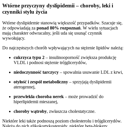
Wtórne przyczyny dyslipidemii – choroby, leki i
czynniki stylu życia
Wtórne dyslipidemie stanowią większość przypadków. Szacuje się,
że odpowiadają za
ponad 80% rozpoznań
. W wielu sytuacjach
mają charakter odwracalny, jeśli uda się usunąć czynnik
wywołujący.
Do najczęstszych chorób wpływających na stężenie lipidów należą:
cukrzyca typu 2
– insulinooporność zwiększa produkcję
VLDL i podnosi stężenie trójglicerydów,
niedoczynność tarczycy
– spowalnia usuwanie LDL z krwi,
otyłość i zespół metaboliczny
– sprzyjają dyslipidemii
aterogennej,
przewlekła choroba nerek
– może prowadzić do
hiperlipidemii mieszanej,
choroby wątroby
, zwłaszcza cholestatyczne.
Niektóre leki także podnoszą poziom cholesterolu i trójglicerydów.
Należą do nich glikokortykosteroidy, niektóre beta-blokery,