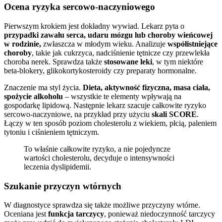
Ocena ryzyka sercowo-naczyniowego
Pierwszym krokiem jest dokładny wywiad. Lekarz pyta o
przypadki zawału serca, udaru mózgu lub choroby wieńcowej
w rodzinie,
zwłaszcza w młodym wieku. Analizuje
współistniejące
choroby
, takie jak cukrzyca, nadciśnienie tętnicze czy przewlekła
choroba nerek. Sprawdza także
stosowane leki
, w tym niektóre
beta-blokery, glikokortykosteroidy czy preparaty hormonalne.
Znaczenie ma styl życia.
Dieta, aktywność fizyczna, masa ciała,
spożycie alkoholu
– wszystkie te elementy wpływają na
gospodarkę lipidową. Następnie lekarz szacuje całkowite ryzyko
sercowo-naczyniowe, na przykład przy użyciu
skali SCORE
.
Łączy w ten sposób poziom cholesterolu z wiekiem, płcią, paleniem
tytoniu i ciśnieniem tętniczym.
To właśnie całkowite ryzyko, a nie pojedyncze
wartości cholesterolu, decyduje o intensywności
leczenia dyslipidemii.
Szukanie przyczyn wtórnych
W diagnostyce sprawdza się także możliwe przyczyny wtórne.
Oceniana jest
funkcja tarczycy
, ponieważ niedoczynność tarczycy