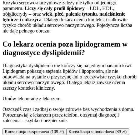
Ryzyko sercowo-naczyniowe zależy nie tylko od jednego
parametru.
Liczy się cały profil lipidowy
– LDL, HDL,
trójglicerydy –
oraz
wiek, płeć, palenie tytoniu, nadciśnienie
tętnicze i cukrzyca
. Dlatego lekarz ocenia kontekst i całkowite
ryzyko chorób układu sercowo-naczyniowego. Pojedyncza liczba
nie daje pełnego obrazu.
Co lekarz ocenia poza lipidogramem w
diagnostyce dyslipidemii?
Diagnostyka dyslipidemii nie kończy się na jednym badaniu krwi.
Lipidogram pokazuje stężenia lipidów i lipoprotein, ale nie
odpowiada na pytanie o przyczynę ani o rzeczywiste ryzyko chorób
układu sercowo-naczyniowego. Dlatego lekarz zawsze ocenia
szerszy kontekst kliniczny.
Umów teleporadę z lekarzem
Oszczędź czas i zadbaj o swoje zdrowie bez wychodzenia z domu.
Porozmawiaj z lekarzem przez telefon, otrzymaj diagnozę i
zalecenia – szybko i bezpiecznie.
Konsultacja ekspresowa (109 zł)
Konsultacja standardowa (89 zł)