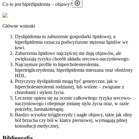
Co to jest hiperlipidemia – objawy?
Główne wnioski
Dyslipidemia to zaburzenie gospodarki lipidowej, a
hiperlipidemia oznacza podwyższone stężenia lipidów we
krwi.
Zaburzenia lipidowe najczęściej nie dają objawów, ale
zwiększają ryzyko chorób układu sercowo-naczyniowego.
Najczęstsze profile to hipercholesterolemia,
hipertriglicerydemia, hiperlipidemia mieszana oraz obniżony
HDL.
Przyczyny dyslipidemii mogą być genetyczne, jak w
hipercholesterolemii rodzinnej, lub wtórne – związane z
chorobami i stylem życia.
Leczenie opiera się na ocenie całkowitego ryzyka sercowo-
naczyniowego i obejmuje zmianę stylu życia oraz, w razie
potrzeby, farmakoterapię.
Bardzo wysokie trójglicerydy i nagłe objawy, takie jak silny
ból brzucha czy ból w klatce piersiowej, wymagają pilnej
konsultacji medycznej.
Bibliografia