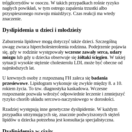
trójglicerydów w osoczu. W takich przypadkach rośnie ryzyko
nagłych powikłań, w tym ostrego zapalenia trzustki albo
przyspieszonego rozwoju miażdżycy. Czas reakcji ma wtedy
znaczenie.
Dyslipidemia u dzieci i młodzieży
Zaburzenia lipidowe mogą dotyczyć także dzieci. Szczególną
uwagę zwraca hipercholesterolemia rodzinna. Podejrzenie pojawia
się, gdy w rodzinie występowały
wczesne zawały serca, udary
mózgu
lub gdy u dziecka obserwuje się
żółtaki ścięgien
. W takiej
sytuacji wysokie stężenie cholesterolu LDL może być obecne od
najmłodszych lat.
U krewnych osoby z rozpoznaną FH zaleca się
badania
przesiewowe
. Lipidogram wykonuje się zwykle między 8. a 10.
rokiem życia. To tzw. diagnostyka kaskadowa. Wczesne
rozpoznanie pozwala wdrożyć odpowiednie leczenie i zmniejszyć
ryzyko chorób układu sercowo-naczyniowego w dorosłości.
Rzadziej występują inne genetyczne dyslipidemie. W każdym
przypadku utrzymujących się, znacznie podwyższonych stężeń
lipidów u dziecka potrzebna jest konsultacja specjalistyczna.
Dyslipidemia w ciąży