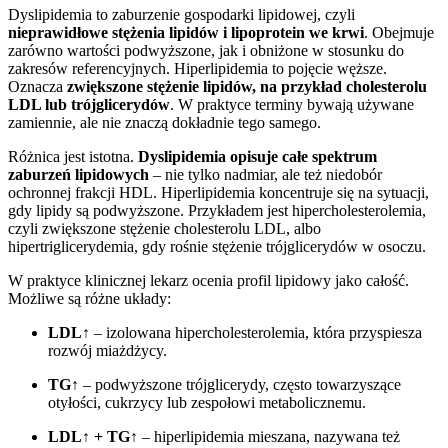
Dyslipidemia to zaburzenie gospodarki lipidowej, czyli
nieprawidłowe stężenia lipidów i lipoprotein we krwi
. Obejmuje
zarówno wartości podwyższone, jak i obniżone w stosunku do
zakresów referencyjnych. Hiperlipidemia to pojęcie węższe.
Oznacza
zwiększone stężenie lipidów, na przykład cholesterolu
LDL lub trójglicerydów
. W praktyce terminy bywają używane
zamiennie, ale nie znaczą dokładnie tego samego.
Różnica jest istotna.
Dyslipidemia opisuje całe spektrum
zaburzeń lipidowych
– nie tylko nadmiar, ale też niedobór
ochronnej frakcji HDL. Hiperlipidemia koncentruje się na sytuacji,
gdy lipidy są podwyższone. Przykładem jest hipercholesterolemia,
czyli zwiększone stężenie cholesterolu LDL, albo
hipertriglicerydemia, gdy rośnie stężenie trójglicerydów w osoczu.
W praktyce klinicznej lekarz ocenia profil lipidowy jako całość.
Możliwe są różne układy:
LDL↑
– izolowana hipercholesterolemia, która przyspiesza
rozwój miażdżycy.
TG↑
– podwyższone trójglicerydy, często towarzyszące
otyłości, cukrzycy lub zespołowi metabolicznemu.
LDL↑ + TG↑
– hiperlipidemia mieszana, nazywana też