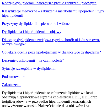
Rodzaje dyslipidemii i najczęstsze profile zaburzeń lipidowych
Klasyfikacje medyczne – zaburzenia metabolizmu lipoprotein i typy
hiperlipidemii
Przyczyny dyslipidemii – pierwotne i wtórne
Dyslipidemia i hiperlipidemia – objawy
Dlaczego dyslipidemia zwiększa ryzyko chorób układu sercowo-
naczyniowego?
Co lekarz ocenia poza lipidogramem w diagnostyce dyslipidemii?
Leczenie dyslipidemii – na czym polega?
Sytuacje szczególne w dyslipidemii
Podsumowanie
Zakończenie
Dyslipidemia i hiperlipidemia to zaburzenia lipidów we krwi –
obejmują nieprawidłowe stężenia cholesterolu LDL, HDL oraz
trójglicerydów, a w przypadku hiperlipidemii oznaczają ich
podwyższone wartości. Najczęściej nie dają objawów i są