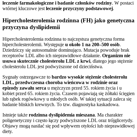
leczenie farmakologiczne i badanie członków rodziny
. W postaci
wtórnej kluczowe jest
leczenie przyczyny podstawowej
.
Hipercholesterolemia rodzinna (FH) jako genetyczna
przyczyna dyslipidemii
Hipercholesterolemia rodzinna to najczęstsza genetyczna forma
hipercholesterolemii. Występuje
u około 1 na 200–500 osób
.
Dziedziczy się autosomalnie dominująco. Mutacja powoduje brak
receptorów LDL albo ich nieprawidłowe działanie.
Organizm nie
usuwa skutecznie cholesterolu LDL z krwi
, dlatego jego stężenie
cholesterolu LDL jest podwyższone od dzieciństwa.
Sygnały ostrzegawcze to
bardzo wysokie stężenie cholesterolu
LDL, przedwczesna choroba wieńcowa w rodzinie oraz
epizody zawału serca
u mężczyzn przed 55. rokiem życia i u
kobiet przed 65. rokiem życia. Czasem pojawiają się żółtaki ścięgien
lub rąbek rogówkowy u młodych osób. W takiej sytuacji zaleca się
badanie bliskich krewnych. To tzw. diagnostyka kaskadowa.
Istnieje także
rodzinna dyslipidemia mieszana
. Ma charakter
poligenetyczny i często łączy podwyższone LDL oraz trójglicerydy.
Objawy mogą nasilać się pod wpływem otyłości lub nieprawidłowej
diety.