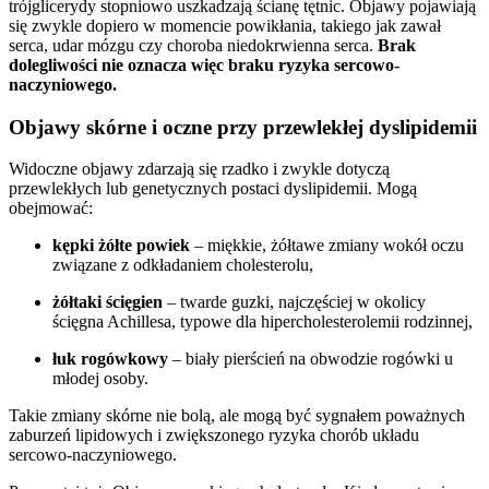
trójglicerydy stopniowo uszkadzają ścianę tętnic. Objawy pojawiają
się zwykle dopiero w momencie powikłania, takiego jak zawał
serca, udar mózgu czy choroba niedokrwienna serca.
Brak
dolegliwości nie oznacza więc braku ryzyka sercowo-
naczyniowego.
Objawy skórne i oczne przy przewlekłej dyslipidemii
Widoczne objawy zdarzają się rzadko i zwykle dotyczą
przewlekłych lub genetycznych postaci dyslipidemii. Mogą
obejmować:
kępki żółte powiek
– miękkie, żółtawe zmiany wokół oczu
związane z odkładaniem cholesterolu,
żółtaki ścięgien
– twarde guzki, najczęściej w okolicy
ścięgna Achillesa, typowe dla hipercholesterolemii rodzinnej,
łuk rogówkowy
– biały pierścień na obwodzie rogówki u
młodej osoby.
Takie zmiany skórne nie bolą, ale mogą być sygnałem poważnych
zaburzeń lipidowych i zwiększonego ryzyka chorób układu
sercowo-naczyniowego.