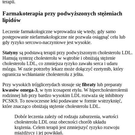
terapii.
Farmakoterapia przy podwyższonych stężeniach
lipidów
Leczenie farmakologiczne wprowadza się wtedy, gdy samo
postępowanie niefarmakologiczne nie pozwala osiągnąć celu lub
gdy ryzyko sercowo-naczyniowe jest wysokie.
Statyny
są podstawą terapii przy podwyższonym cholesterolu LDL.
Hamują syntezę cholesterolu w wątrobie i obniżają stężenie
cholesterolu LDL, co zmniejsza ryzyko zawału serca i udaru
mózgu. W razie potrzeby lekarz może dołączyć ezetymib, który
ogranicza wchłanianie cholesterolu z jelita.
Przy wysokich trójglicerydach stosuje się
fibraty
lub preparaty
kwasów omega-3
, w tym icosapent etylu. W hipercholesterolemii
rodzinnej lub przy bardzo wysokim LDL rozważa się inhibitory
PCSK9. To nowoczesne leki podawane w formie wstrzyknięć,
które znacząco obniżają stężenie cholesterolu LDL.
Dobór leczenia zależy od rodzaju zaburzenia, wartości
cholesterolu LDL oraz obecności chorób układu
krążenia. Celem terapii jest zmniejszyć ryzyko rozwoju
miażdżycy i jej powikłań.