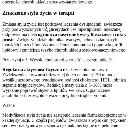
obecności chorób układu sercowo-naczyniowego.
Znaczenie stylu życia w terapii
Zmiana stylu życia jest podstawą leczenia dyslipidemii, zwłaszcza
przy podwyższonych trójglicerydach i w hiperlipidemii mieszanej.
Odpowiednia dieta
ogranicza nasycone kwasy tłuszczowe i cukry
proste
. Zwiększa udział błonnika, warzyw, pełnych ziaren, ryb
morskich i orzechów. Wzorzec śródziemnomorski poprawia profil
lipidowy i zmniejsza ryzyko chorób układu sercowo-naczyniowego.
Przeczytaj też:
Wysoki cholesterol – co jeść, a czego unikać?
Regularna aktywność fizyczna
działa wielokierunkowo.
Zwiększenie aktywności fizycznej do co najmniej 150 minut
wysiłku aerobowego tygodniowo podnosi cholesterol HDL i obniża
stężenie trójglicerydów. Redukcja masy ciała o 5–10% może
wyraźnie poprawić stężenia lipidów we krwi. Ograniczenie
alkoholu jest szczególnie ważne przy hipertriglicerydemii.
Ważne
Modyfikacja stylu życia nie zastępuje leczenia farmakologicznego w
każdej sytuacji. U części pacjentów, zwłaszcza z wysokim ryzykiem
sercowo-naczyniowym, stanowi jednak niezbędne uzupełnienie