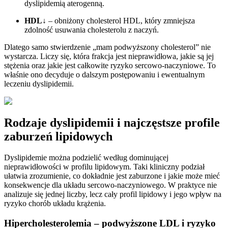
dyslipidemią aterogenną.
HDL↓
– obniżony cholesterol HDL, który zmniejsza
zdolność usuwania cholesterolu z naczyń.
Dlatego samo stwierdzenie „mam podwyższony cholesterol” nie
wystarcza. Liczy się, która frakcja jest nieprawidłowa, jakie są jej
stężenia oraz jakie jest całkowite ryzyko sercowo-naczyniowe. To
właśnie ono decyduje o dalszym postępowaniu i ewentualnym
leczeniu dyslipidemii.
Rodzaje dyslipidemii i najczęstsze profile
zaburzeń lipidowych
Dyslipidemie można podzielić według dominującej
nieprawidłowości w profilu lipidowym. Taki kliniczny podział
ułatwia zrozumienie, co dokładnie jest zaburzone i jakie może mieć
konsekwencje dla układu sercowo-naczyniowego. W praktyce nie
analizuje się jednej liczby, lecz cały profil lipidowy i jego wpływ na
ryzyko chorób układu krążenia.
Hipercholesterolemia – podwyższone LDL i ryzyko