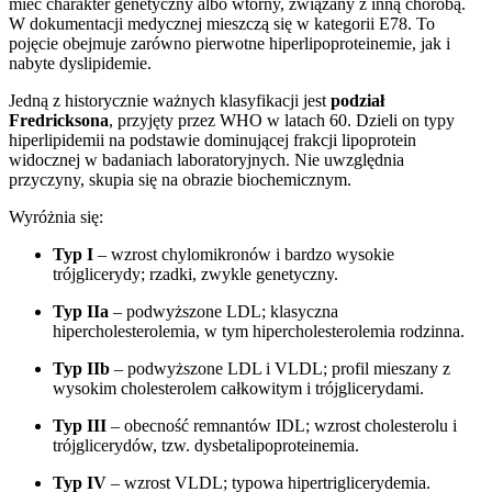
mieć charakter genetyczny albo wtórny, związany z inną chorobą.
W dokumentacji medycznej mieszczą się w kategorii E78. To
pojęcie obejmuje zarówno pierwotne hiperlipoproteinemie, jak i
nabyte dyslipidemie.
Jedną z historycznie ważnych klasyfikacji jest
podział
Fredricksona
, przyjęty przez WHO w latach 60. Dzieli on typy
hiperlipidemii na podstawie dominującej frakcji lipoprotein
widocznej w badaniach laboratoryjnych. Nie uwzględnia
przyczyny, skupia się na obrazie biochemicznym.
Wyróżnia się:
Typ I
– wzrost chylomikronów i bardzo wysokie
trójglicerydy; rzadki, zwykle genetyczny.
Typ IIa
– podwyższone LDL; klasyczna
hipercholesterolemia, w tym hipercholesterolemia rodzinna.
Typ IIb
– podwyższone LDL i VLDL; profil mieszany z
wysokim cholesterolem całkowitym i trójglicerydami.
Typ III
– obecność remnantów IDL; wzrost cholesterolu i
trójglicerydów, tzw. dysbetalipoproteinemia.
Typ IV
– wzrost VLDL; typowa hipertriglicerydemia.