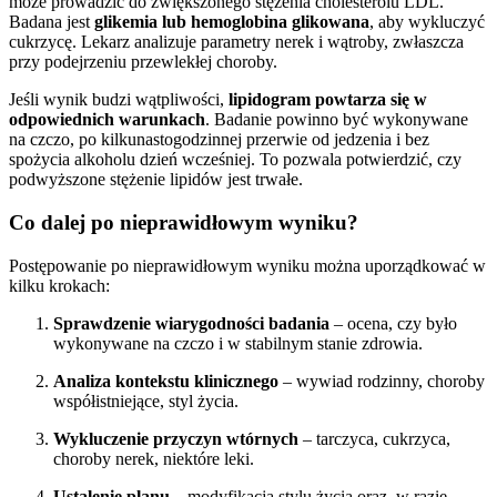
może prowadzić do zwiększonego stężenia cholesterolu LDL.
Badana jest
glikemia lub hemoglobina glikowana
, aby wykluczyć
cukrzycę. Lekarz analizuje parametry nerek i wątroby, zwłaszcza
przy podejrzeniu przewlekłej choroby.
Jeśli wynik budzi wątpliwości,
lipidogram powtarza się w
odpowiednich warunkach
. Badanie powinno być wykonywane
na czczo, po kilkunastogodzinnej przerwie od jedzenia i bez
spożycia alkoholu dzień wcześniej. To pozwala potwierdzić, czy
podwyższone stężenie lipidów jest trwałe.
Co dalej po nieprawidłowym wyniku?
Postępowanie po nieprawidłowym wyniku można uporządkować w
kilku krokach:
Sprawdzenie wiarygodności badania
– ocena, czy było
wykonywane na czczo i w stabilnym stanie zdrowia.
Analiza kontekstu klinicznego
– wywiad rodzinny, choroby
współistniejące, styl życia.
Wykluczenie przyczyn wtórnych
– tarczyca, cukrzyca,
choroby nerek, niektóre leki.
Ustalenie planu
– modyfikacja stylu życia oraz, w razie