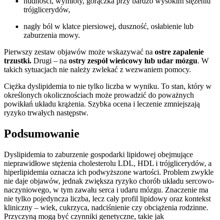
nudności, wymioty, gorączka przy bardzo wysokim stężeniu
trójglicerydów,
nagły ból w klatce piersiowej, duszność, osłabienie lub
zaburzenia mowy.
Pierwszy zestaw objawów może wskazywać na
ostre zapalenie
trzustki.
Drugi – na
ostry zespół wieńcowy lub udar mózgu
. W
takich sytuacjach nie należy zwlekać z wezwaniem pomocy.
Ciężka dyslipidemia to nie tylko liczba w wyniku. To stan, który w
określonych okolicznościach może prowadzić do poważnych
powikłań układu krążenia. Szybka ocena i leczenie zmniejszają
ryzyko trwałych następstw.
Podsumowanie
Dyslipidemia to zaburzenie gospodarki lipidowej obejmujące
nieprawidłowe stężenia cholesterolu LDL, HDL i trójglicerydów, a
hiperlipidemia oznacza ich podwyższone wartości. Problem zwykle
nie daje objawów, jednak zwiększa ryzyko chorób układu sercowo-
naczyniowego, w tym zawału serca i udaru mózgu. Znaczenie ma
nie tylko pojedyncza liczba, lecz cały profil lipidowy oraz kontekst
kliniczny – wiek, cukrzyca, nadciśnienie czy obciążenia rodzinne.
Przyczyną mogą być czynniki genetyczne, takie jak