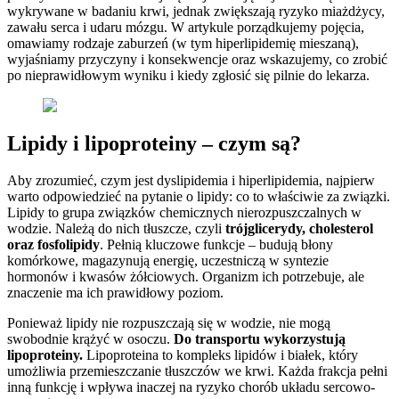
wykrywane w badaniu krwi, jednak zwiększają ryzyko miażdżycy,
zawału serca i udaru mózgu. W artykule porządkujemy pojęcia,
omawiamy rodzaje zaburzeń (w tym hiperlipidemię mieszaną),
wyjaśniamy przyczyny i konsekwencje oraz wskazujemy, co zrobić
po nieprawidłowym wyniku i kiedy zgłosić się pilnie do lekarza.
Lipidy i lipoproteiny – czym są?
Aby zrozumieć, czym jest dyslipidemia i hiperlipidemia, najpierw
warto odpowiedzieć na pytanie o lipidy: co to właściwie za związki.
Lipidy to grupa związków chemicznych nierozpuszczalnych w
wodzie. Należą do nich tłuszcze, czyli
trójglicerydy, cholesterol
oraz fosfolipidy
. Pełnią kluczowe funkcje – budują błony
komórkowe, magazynują energię, uczestniczą w syntezie
hormonów i kwasów żółciowych. Organizm ich potrzebuje, ale
znaczenie ma ich prawidłowy poziom.
Ponieważ lipidy nie rozpuszczają się w wodzie, nie mogą
swobodnie krążyć w osoczu.
Do transportu wykorzystują
lipoproteiny.
Lipoproteina to kompleks lipidów i białek, który
umożliwia przemieszczanie tłuszczów we krwi. Każda frakcja pełni
inną funkcję i wpływa inaczej na ryzyko chorób układu sercowo-