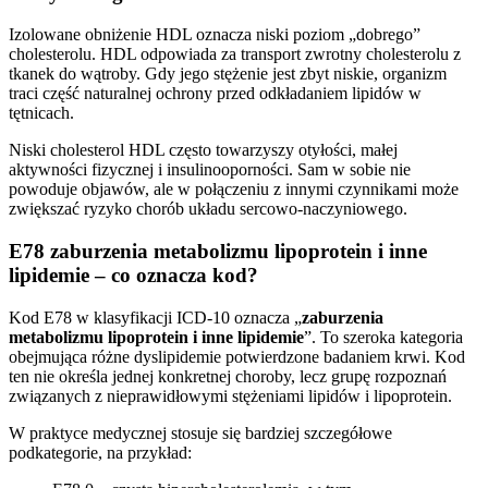
Izolowane obniżenie HDL oznacza niski poziom „dobrego”
cholesterolu. HDL odpowiada za transport zwrotny cholesterolu z
tkanek do wątroby. Gdy jego stężenie jest zbyt niskie, organizm
traci część naturalnej ochrony przed odkładaniem lipidów w
tętnicach.
Niski cholesterol HDL często towarzyszy otyłości, małej
aktywności fizycznej i insulinooporności. Sam w sobie nie
powoduje objawów, ale w połączeniu z innymi czynnikami może
zwiększać ryzyko chorób układu sercowo-naczyniowego.
E78 zaburzenia metabolizmu lipoprotein i inne
lipidemie – co oznacza kod?
Kod E78 w klasyfikacji ICD-10 oznacza „
zaburzenia
metabolizmu lipoprotein i inne lipidemie
”. To szeroka kategoria
obejmująca różne dyslipidemie potwierdzone badaniem krwi. Kod
ten nie określa jednej konkretnej choroby, lecz grupę rozpoznań
związanych z nieprawidłowymi stężeniami lipidów i lipoprotein.
W praktyce medycznej stosuje się bardziej szczegółowe
podkategorie, na przykład: