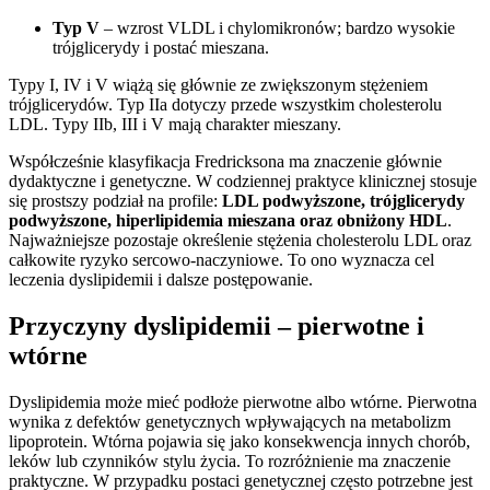
Typ V
– wzrost VLDL i chylomikronów; bardzo wysokie
trójglicerydy i postać mieszana.
Typy I, IV i V wiążą się głównie ze zwiększonym stężeniem
trójglicerydów. Typ IIa dotyczy przede wszystkim cholesterolu
LDL. Typy IIb, III i V mają charakter mieszany.
Współcześnie klasyfikacja Fredricksona ma znaczenie głównie
dydaktyczne i genetyczne. W codziennej praktyce klinicznej stosuje
się prostszy podział na profile:
LDL podwyższone, trójglicerydy
podwyższone, hiperlipidemia mieszana oraz obniżony HDL
.
Najważniejsze pozostaje określenie stężenia cholesterolu LDL oraz
całkowite ryzyko sercowo-naczyniowe. To ono wyznacza cel
leczenia dyslipidemii i dalsze postępowanie.
Przyczyny dyslipidemii – pierwotne i
wtórne
Dyslipidemia może mieć podłoże pierwotne albo wtórne. Pierwotna
wynika z defektów genetycznych wpływających na metabolizm
lipoprotein. Wtórna pojawia się jako konsekwencja innych chorób,
leków lub czynników stylu życia. To rozróżnienie ma znaczenie
praktyczne. W przypadku postaci genetycznej często potrzebne jest