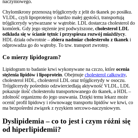
naczyniowego.
Chylomikrony przenoszą trójglicerydy z jelit do tkanek po posiłku.
VLDL, czyli lipoproteiny o bardzo małej gęstości, transportują
trójglicerydy wytwarzane w wątrobie. LDL dostarcza cholesterol do
komórek. Gdy jego stężenie jest podwyższone,
cholesterol LDL
odkłada się w ścianie tętnic i przyspiesza rozwój miażdżycy
.
HDL działa odwrotnie –
zbiera nadmiar cholesterolu z tkanek
i
odprowadza go do wątroby. To tzw. transport zwrotny.
Co mierzy lipidogram?
Lipidogram to badanie krwi wykonywane na czczo, które
ocenia
stężenia lipidów i lipoprotein
. Obejmuje
cholesterol całkowity
,
cholesterol HDL, cholesterol LDL oraz trójglicerydy w osoczu.
Trójglicerydy pośrednio odzwierciedlają aktywność VLDL, LDL
pokazuje ilość cholesterolu transportowanego do tkanek, a HDL –
zdolność organizmu do jego usuwania. Dzięki temu lekarz może
ocenić profil lipidowy i równowagę transportu lipidów we krwi, co
ma bezpośredni związek z ryzykiem sercowo-naczyniowym.
Dyslipidemia – co to jest i czym różni się
od hiperlipidemii?