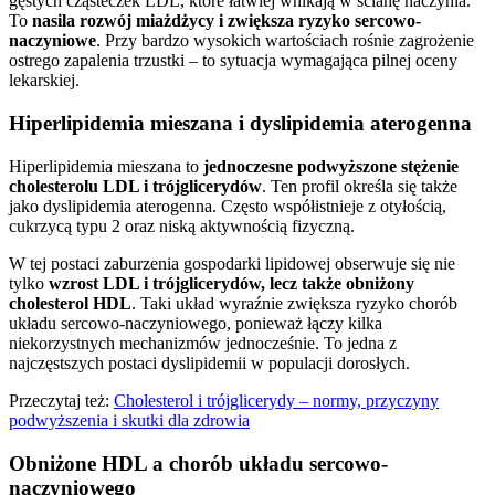
gęstych cząsteczek LDL, które łatwiej wnikają w ścianę naczynia.
To
nasila rozwój miażdżycy i zwiększa ryzyko sercowo-
naczyniowe
. Przy bardzo wysokich wartościach rośnie zagrożenie
ostrego zapalenia trzustki – to sytuacja wymagająca pilnej oceny
lekarskiej.
Hiperlipidemia mieszana i dyslipidemia aterogenna
Hiperlipidemia mieszana to
jednoczesne podwyższone stężenie
cholesterolu LDL i trójglicerydów
. Ten profil określa się także
jako dyslipidemia aterogenna. Często współistnieje z otyłością,
cukrzycą typu 2 oraz niską aktywnością fizyczną.
W tej postaci zaburzenia gospodarki lipidowej obserwuje się nie
tylko
wzrost LDL i trójglicerydów, lecz także obniżony
cholesterol HDL
. Taki układ wyraźnie zwiększa ryzyko chorób
układu sercowo-naczyniowego, ponieważ łączy kilka
niekorzystnych mechanizmów jednocześnie. To jedna z
najczęstszych postaci dyslipidemii w populacji dorosłych.
Przeczytaj też:
Cholesterol i trójglicerydy – normy, przyczyny
podwyższenia i skutki dla zdrowia
Obniżone HDL a chorób układu sercowo-
naczyniowego