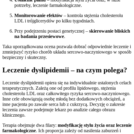
potrzeby, leczenie farmakologiczne.
Monitorowanie efektów
– kontrola stężenia cholesterolu
LDL i trójglicerydów po kilku tygodniach.
Przy podejrzeniu postaci genetycznej –
skierowanie bliskich
na badania przesiewowe
.
Taka uporządkowana ocena pozwala dobrać odpowiednie leczenie i
zmniejszyć ryzyko chorób układu sercowo-naczyniowego w sposób
bezpieczny i skuteczny.
Leczenie dyslipidemii – na czym polega?
Leczenie dyslipidemii opiera się na indywidualnie ustalonych celach
terapeutycznych. Zależą one od profilu lipidowego, stężenia
cholesterolu LDL oraz całkowitego ryzyka sercowo-naczyniowego.
Inne cele obowiązują osobę młodą bez dodatkowych obciążeń, a
inne pacjenta po zawale serca lub z cukrzycą. Decyzję o zakresie
leczenia zawsze podejmuje lekarz po analizie całego obrazu
klinicznego.
Terapia obejmuje dwa filary:
modyfikację stylu życia oraz leczenie
farmakologiczne
. Ich proporcja zależy od nasilenia zaburzeń i