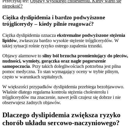
Przeczytaj też:
Objawy wysokiego cholesterolu. Kiedy warto się
niepokoić?
Ciężka dyslipidemia i bardzo podwyższone
trójglicerydy – kiedy pilnie reagować?
Ciężka dyslipidemia oznacza
ekstremalne podwyższone stężenia
lipidów
, zwłaszcza bardzo wysokie stężenie trójglicerydów. W
takiej sytuacji rośnie ryzyko ostrego zapalenia trzustki.
Objawy alarmowe to
silny ból brzucha promieniujący do pleców,
nudności, wymioty, gorączka oraz nagłe pogorszenie
samopoczucia
. Przy takich dolegliwościach potrzebna jest pilna
pomoc medyczna. To stan wymagający oceny w trybie pilnym,
często w warunkach szpitalnych.
W większości przypadków dyslipidemia przebiega bezobjawowo.
Właśnie dlatego regularna kontrola stężenia cholesterolu i
trójglicerydów ma znaczenie, nawet jeśli czujesz się dobrze i nie
obserwujesz żadnych objawów.
Dlaczego dyslipidemia zwiększa ryzyko
chorób układu sercowo-naczyniowego?