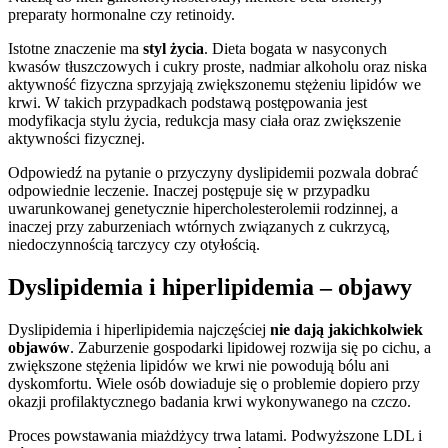
preparaty hormonalne czy retinoidy.
Istotne znaczenie ma
styl życia
. Dieta bogata w nasyconych
kwasów tłuszczowych i cukry proste, nadmiar alkoholu oraz niska
aktywność fizyczna sprzyjają zwiększonemu stężeniu lipidów we
krwi. W takich przypadkach podstawą postępowania jest
modyfikacja stylu życia, redukcja masy ciała oraz zwiększenie
aktywności fizycznej.
Odpowiedź na pytanie o przyczyny dyslipidemii pozwala dobrać
odpowiednie leczenie. Inaczej postępuje się w przypadku
uwarunkowanej genetycznie hipercholesterolemii rodzinnej, a
inaczej przy zaburzeniach wtórnych związanych z cukrzycą,
niedoczynnością tarczycy czy otyłością.
Dyslipidemia i hiperlipidemia – objawy
Dyslipidemia i hiperlipidemia najczęściej
nie dają jakichkolwiek
objawów
. Zaburzenie gospodarki lipidowej rozwija się po cichu, a
zwiększone stężenia lipidów we krwi nie powodują bólu ani
dyskomfortu. Wiele osób dowiaduje się o problemie dopiero przy
okazji profilaktycznego badania krwi wykonywanego na czczo.
Proces powstawania miażdżycy trwa latami. Podwyższone LDL i