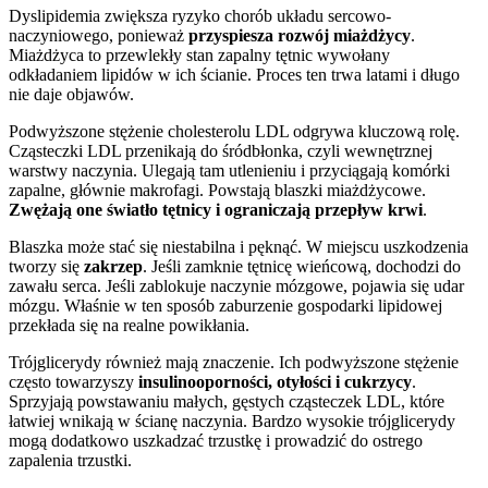
Dyslipidemia zwiększa ryzyko chorób układu sercowo-
naczyniowego, ponieważ
przyspiesza rozwój miażdżycy
.
Miażdżyca to przewlekły stan zapalny tętnic wywołany
odkładaniem lipidów w ich ścianie. Proces ten trwa latami i długo
nie daje objawów.
Podwyższone stężenie cholesterolu LDL odgrywa kluczową rolę.
Cząsteczki LDL przenikają do śródbłonka, czyli wewnętrznej
warstwy naczynia. Ulegają tam utlenieniu i przyciągają komórki
zapalne, głównie makrofagi. Powstają blaszki miażdżycowe.
Zwężają one światło tętnicy i ograniczają przepływ krwi
.
Blaszka może stać się niestabilna i pęknąć. W miejscu uszkodzenia
tworzy się
zakrzep
. Jeśli zamknie tętnicę wieńcową, dochodzi do
zawału serca. Jeśli zablokuje naczynie mózgowe, pojawia się udar
mózgu. Właśnie w ten sposób zaburzenie gospodarki lipidowej
przekłada się na realne powikłania.
Trójglicerydy również mają znaczenie. Ich podwyższone stężenie
często towarzyszy
insulinooporności, otyłości i cukrzycy
.
Sprzyjają powstawaniu małych, gęstych cząsteczek LDL, które
łatwiej wnikają w ścianę naczynia. Bardzo wysokie trójglicerydy
mogą dodatkowo uszkadzać trzustkę i prowadzić do ostrego
zapalenia trzustki.