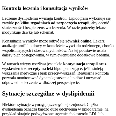
Kontrola leczenia i konsultacja wyników
Leczenie dyslipidemii wymaga kontroli. Lipidogram wykonuje się
zwykle
po kilku tygodniach od rozpoczęcia terapii
, aby ocenić
skuteczność i bezpieczeństwo leczenia. W razie potrzeby lekarz
modyfikuje dawkę lub schemat.
Konsultacja wyników może odbyć się
również online
. Lekarz
analizuje profil lipidowy w kontekście wywiadu rodzinnego, chorób
współistniejących i stosowanych leków. Na tej podstawie ustala
dalszy plan postępowania, w tym ewentualne dodatkowe badania.
W ramach wizyty możliwa jest także
kontynuacja terapii oraz
wystawienie e-recepty na leki
hipolipemizujące, jeśli istnieją
wskazania medyczne i brak przeciwwskazań. Regularna kontrola
pozwala monitorować dynamikę stężenia lipidów i utrzymać
odpowiednie leczenie w dłuższej perspektywie.
Sytuacje szczególne w dyslipidemii
Niektóre sytuacje wymagają szczególnej czujności. Ciężka
dyslipidemia oznacza bardzo duże odchylenia w lipidogramie, na
przykład skrajnie podwyższone stężenie cholesterolu LDL lub