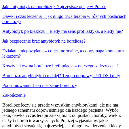
Jaki antybiotyk na boreliozę? Najczęstsze opcje w Polsce
Dawki i czas leczenia – jak długo trwa terapia w różnych postaciach
boreliozy?
Antybiotyk po kleszczu – kiedy ma sens profilaktyka, a kiedy nie?
Jak bezpiecznie brać antybiotyk na boreliozę?
Działania niepożądane – co jest normalne, a co wymaga kontaktu z
lekarzem?
Koszty leków na boreliozę i refundacja – od czego zależy cena?
Borelioza: antybiotyk i co dalej? Tempo poprawy, PTLDS i mity
Podsumowanie: Leki i leczenie boreliozy
Zakończenie
Boreliozę leczy się przede wszystkim antybiotykami, ale nie ma
jednego schematu odpowiedniego dla każdego pacjenta. Wybór
leku, dawka i czas terapii zależą m.in. od postaci choroby, wieku,
ciąży i chorób towarzyszących. Poniżej wyjaśniamy, jakie
antybiotyki stosuje się najczęściej, jak długo trwa leczenie i kiedy