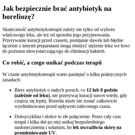
Jak bezpiecznie brać antybiotyk na
boreliozę?
Skuteczność antybiotykoterapii zależy nie tylko od wyboru
właściwego leku, ale też od sposobu jego przyjmowania.
Przerywanie kuracji przed czasem, pomijanie dawek lub błędne
łączenie z innymi preparatami mogą obniżyć stężenie leku we krwi
do poziomu niewystarczającego do eliminacji bakterii.
Co robić, a czego unikać podczas terapii
W czasie antybiotykoterapii warto pamiętać o kilku praktycznych
zasadach:
Bierz antybiotyk o stałych porach, co
12 lub 8 godzin
(zależnie od leku)
, nie przerywaj kuracji nawet wtedy, gdy
czujesz się lepiej. Borrelia może nie zostać całkowicie
wyeliminowana przed upływem zaleconego czasu.
Doksycyklina i słońce to złe połączenie. Przez cały czas
terapii i kilka dni po niej unikaj bezpośredniego
nasłonecznienia i solarium, bo
lek uwrażliwia skórę na
promieniowanie UV
.