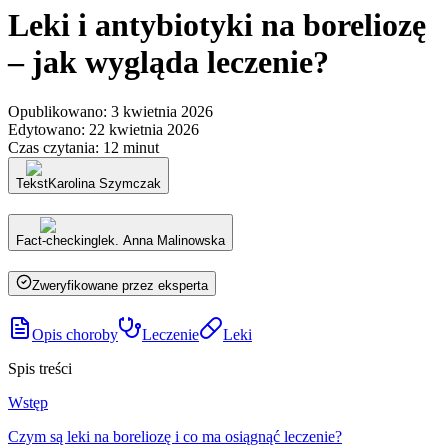
Leki i antybiotyki na boreliozę
– jak wygląda leczenie?
Opublikowano
:
3 kwietnia 2026
Edytowano
:
22 kwietnia 2026
Czas czytania
:
12 minut
Tekst
Karolina Szymczak
Fact-checking
lek. Anna Malinowska
Zweryfikowane przez eksperta
Opis choroby
Leczenie
Leki
Spis treści
Wstęp
Czym są leki na boreliozę i co ma osiągnąć leczenie?