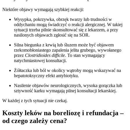
Niektóre objawy wymagają szybkiej reakcji:
Wysypka, pokrzywka, obrzęk twarzy lub trudności w
oddychaniu mogą świadczyć o reakcji alergicznej. W takiej
sytuacji trzeba pilnie skonsultować się z lekarzem, a przy
nasilonych objawach zgłosić się na SOR.
Silna biegunka z krwią lub śluzem może być objawem
rzekomobłoniastego zapalenia jelita grubego, wywołanego
przez
Clostridioides difficile
. To stan wymagający
natychmiastowej konsultacji.
Żółtaczka lub ból w okolicy wątroby mogą wskazywać na
hepatotoksyczny efekt antybiotyku.
Nasilenie objawów neurologicznych, wysoka gorączka lub
sztywność karku wymagają pilnej konsultacji lekarskiej.
W każdej z tych sytuacji nie czekaj.
Koszty leków na boreliozę i refundacja –
od czego zależy cena?