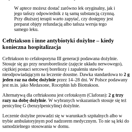
W aptece możesz dostać zarówno lek oryginalny, jak i
jego tańszy odpowiednik z tą samą substancją czynną.
Przy dłuższej terapii warto zapytać, czy dostępny jest
preparat objęty refundacją albo tańsza wersja tego
samego leku.
Ceftriakson i inne antybiotyki dożylne – kiedy
konieczna hospitalizacja
Ceftriakson to cefalosporyna III generacji podawana dożylnie.
Stosuje się go przy neuroboreliozie (zajęcie układu nerwowego),
ciężkiej postaci sercowej boreliozy i zapaleniu stawów
nieodpowiadającym na leczenie doustne. Dawka standardowa to
2 g
jeden raz na dobę dożylnie
przez 14–28 dni. W Polsce podawany
jest m.in. jako Medaxone, Rocephin lub Biotrakson.
Alternatywą dla ceftriaksonu jest cefotaksym (Claforan):
2 g trzy
razy na dobę dożylnie
. W wybranych wskazaniach stosuje się też
penicylinę G (benzylpenicylinę) dożylnie.
Leczenie dożylne prowadzi się w warunkach szpitalnych albo w
trybie ambulatoryjnym pod nadzorem medycznym. To nie są leki do
samodzielnego stosowania w domu.