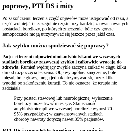
poprawy, PTLDS i mity
Po zakończeniu leczenia część objawów może ustępować od razu, a
część wolniej. To szczególnie częste przy bardziej zaawansowanych
postaciach boreliozy, po których zmęczenie, bóle czy gorsze
samopoczucie mogą utrzymywać się jeszcze przez jakiś czas.
Jak szybko można spodziewać się poprawy?
Pacjenci
leczeni odpowiednimi antybiotykami we wczesnych
stadiach boreliozy zazwyczaj szybko i całkowicie wracają do
zdrowia.
Rumień wędrujący zwykle zaczyna znikać w ciągu kilku
dni od rozpoczęcia leczenia. Objawy ogólne: zmęczenie, bóle
mięśni, bóle głowy, mogą jednak utrzymywać się przez kilka
tygodni po zakończeniu kuracji. To nie oznacza, że terapia nie
zadziałała.
Przy postaci stawowej lub neurologicznej wyleczenie
boreliozy może trwać miesiące. Skuteczność
antybiotykoterapii we wczesnej boreliozie wynosi 70–
95% przypadków; w zaawansowanych stadiach
choroby nawroty dotyczą nawet 35% pacjentów.
PTLDS i przewlekła borelioza – co mówią