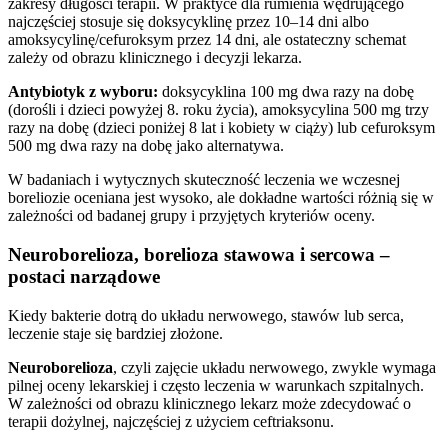
zakresy długości terapii. W praktyce dla rumienia wędrującego
najczęściej stosuje się doksycyklinę przez 10–14 dni albo
amoksycylinę/cefuroksym przez 14 dni, ale ostateczny schemat
zależy od obrazu klinicznego i decyzji lekarza.
Antybiotyk z wyboru:
doksycyklina 100 mg dwa razy na dobę
(dorośli i dzieci powyżej 8. roku życia), amoksycylina 500 mg trzy
razy na dobę (dzieci poniżej 8 lat i kobiety w ciąży) lub cefuroksym
500 mg dwa razy na dobę jako alternatywa.
W badaniach i wytycznych skuteczność leczenia we wczesnej
boreliozie oceniana jest wysoko, ale dokładne wartości różnią się w
zależności od badanej grupy i przyjętych kryteriów oceny.
Neuroborelioza, borelioza stawowa i sercowa –
postaci narządowe
Kiedy bakterie dotrą do układu nerwowego, stawów lub serca,
leczenie staje się bardziej złożone.
Neuroborelioza
, czyli zajęcie układu nerwowego, zwykle wymaga
pilnej oceny lekarskiej i często leczenia w warunkach szpitalnych.
W zależności od obrazu klinicznego lekarz może zdecydować o
terapii dożylnej, najczęściej z użyciem ceftriaksonu.