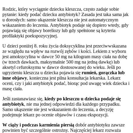
Rodzic, który wyciągnie dziecku kleszcza, często zadaje sobie
pytanie: kiedy podać dziecku antybiotyk? Zasada jest taka sama jak
u dorosłych: samo ukąszenie kleszcza nie jest automatycznym
wskazaniem do leczenia. Antybiotyk podaje się dopiero wtedy, gdy
pojawiają się objawy boreliozy lub gdy spełnione są kryteria
profilaktyki poekspozycyjnej.
U dzieci poniżej 8. roku życia doksycyklina jest przeciwwskazana
ze względu na wpływ na rozwój zębów i kości. Lekiem z wyboru
jest amoksycylina w dawce 50 mg na kilogram masy ciała na dobę
(w trzech dawkach, maksymalnie 500 mg na jedną dawkę) lub
aksetyl cefuroksymu w dawce dostosowanej do wieku. Jeśli po
ugryzieniu kleszcza u dziecka pojawia się
rumień, gorączka lub
inne objawy
, konieczna jest pilna konsultacja lekarska. Lekarz
oceni, czy i jaki antybiotyk podać, biorąc pod uwagę wiek dziecka i
masę ciała.
Jeśli zastanawiasz się,
kiedy po kleszczu u dziecka podaje się
antybiotyk
, nie ma jednej odpowiedzi dla każdego przypadku.
Samo ukąszenie nie jest wskazaniem do leczenia, a decyzję
podejmuje lekarz po ocenie objawów i czasu ekspozycji.
W ciąży i podczas karmienia piersią
dobór antybiotyku zawsze
powinien być szczególnie ostrożny. Najczęściej lekarz rozważa