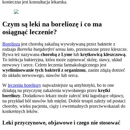
konieczna jest konsultacja lekarska.
Czym są leki na boreliozę i co ma
osiągnąć leczenie?
Borelioza
jest chorobą zakaźną wywoływaną przez bakterie z
rodzaju
Borrelia burgdorferi sensu lato
, przenoszone przez kleszcze.
Bywa też nazywana
chorobą z Lyme
lub
krętkowicą kleszczową
.
To infekcja bakteryjna, która może zajmować skórę, stawy, układ
nerwowy i serce. Celem leczenia farmakologicznego jest
wyeliminowanie tych bakterii z organizmu
, zanim zdążą dotrzeć
do układu nerwowego, stawów lub serca.
W
leczeniu boreliozy
najważniejsze są antybiotyki, bo to one
działają na przyczynę zakażenia wywołanego przez
krętki
boreliozy
. Dodatkowo lekarz może zalecić leki łagodzące objawy,
na przykład ból stawów lub mięśni. Dobór terapii zależy od postaci
choroby, wieku pacjenta, ciąży i ewentualnych przeciwwskazań do
konkretnych leków.
Leki przyczynowe, objawowe i czego nie stosować