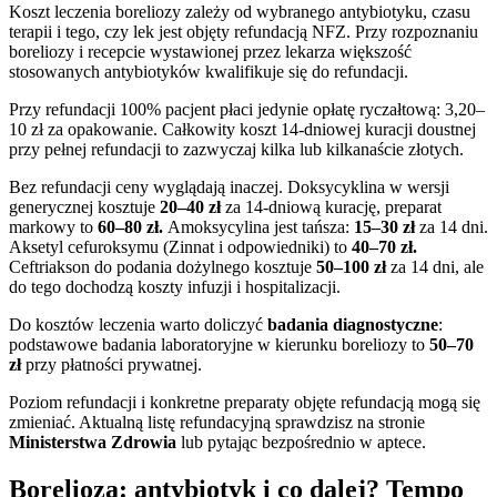
Koszt leczenia boreliozy zależy od wybranego antybiotyku, czasu
terapii i tego, czy lek jest objęty refundacją NFZ. Przy rozpoznaniu
boreliozy i recepcie wystawionej przez lekarza większość
stosowanych antybiotyków kwalifikuje się do refundacji.
Przy refundacji 100% pacjent płaci jedynie opłatę ryczałtową: 3,20–
10 zł za opakowanie. Całkowity koszt 14-dniowej kuracji doustnej
przy pełnej refundacji to zazwyczaj kilka lub kilkanaście złotych.
Bez refundacji ceny wyglądają inaczej. Doksycyklina w wersji
generycznej kosztuje
20–40 zł
za 14-dniową kurację, preparat
markowy to
60–80 zł.
Amoksycylina jest tańsza:
15–30 zł
za 14 dni.
Aksetyl cefuroksymu (Zinnat i odpowiedniki) to
40–70 zł.
Ceftriakson do podania dożylnego kosztuje
50–100 zł
za 14 dni, ale
do tego dochodzą koszty infuzji i hospitalizacji.
Do kosztów leczenia warto doliczyć
badania diagnostyczne
:
podstawowe badania laboratoryjne w kierunku boreliozy to
50–70
zł
przy płatności prywatnej.
Poziom refundacji i konkretne preparaty objęte refundacją mogą się
zmieniać. Aktualną listę refundacyjną sprawdzisz na stronie
Ministerstwa Zdrowia
lub pytając bezpośrednio w aptece.
Borelioza: antybiotyk i co dalej? Tempo