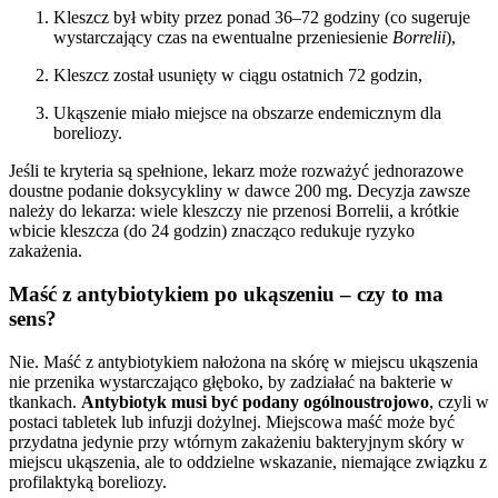
Kleszcz był wbity przez ponad 36–72 godziny (co sugeruje
wystarczający czas na ewentualne przeniesienie
Borrelii
),
Kleszcz został usunięty w ciągu ostatnich 72 godzin,
Ukąszenie miało miejsce na obszarze endemicznym dla
boreliozy.
Jeśli te kryteria są spełnione, lekarz może rozważyć jednorazowe
doustne podanie doksycykliny w dawce 200 mg. Decyzja zawsze
należy do lekarza: wiele kleszczy nie przenosi Borrelii, a krótkie
wbicie kleszcza (do 24 godzin) znacząco redukuje ryzyko
zakażenia.
Maść z antybiotykiem po ukąszeniu – czy to ma
sens?
Nie. Maść z antybiotykiem nałożona na skórę w miejscu ukąszenia
nie przenika wystarczająco głęboko, by zadziałać na bakterie w
tkankach.
Antybiotyk musi być podany ogólnoustrojowo
, czyli w
postaci tabletek lub infuzji dożylnej. Miejscowa maść może być
przydatna jedynie przy wtórnym zakażeniu bakteryjnym skóry w
miejscu ukąszenia, ale to oddzielne wskazanie, niemające związku z
profilaktyką boreliozy.