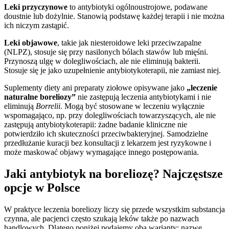
Leki przyczynowe
to antybiotyki ogólnoustrojowe, podawane
doustnie lub dożylnie. Stanowią podstawę każdej terapii i nie można
ich niczym zastąpić.
Leki objawowe
, takie jak niesteroidowe leki przeciwzapalne
(NLPZ), stosuje się przy nasilonych bólach stawów lub mięśni.
Przynoszą ulgę w dolegliwościach, ale nie eliminują bakterii.
Stosuje się je jako uzupełnienie antybiotykoterapii, nie zamiast niej.
Suplementy diety ani preparaty ziołowe opisywane jako
„leczenie
naturalne boreliozy”
nie zastępują leczenia antybiotykami i nie
eliminują
Borrelii
. Mogą być stosowane w leczeniu wyłącznie
wspomagająco, np. przy dolegliwościach towarzyszących, ale nie
zastępują antybiotykoterapii: żadne badanie kliniczne nie
potwierdziło ich skuteczności przeciwbakteryjnej. Samodzielne
przedłużanie kuracji bez konsultacji z lekarzem jest ryzykowne i
może maskować objawy wymagające innego postępowania.
Jaki antybiotyk na boreliozę? Najczęstsze
opcje w Polsce
W praktyce leczenia boreliozy liczy się przede wszystkim substancja
czynna, ale pacjenci często szukają leków także po nazwach
handlowych. Dlatego poniżej podajemy oba warianty: nazwę