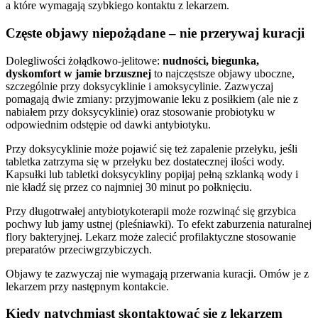
a które wymagają szybkiego kontaktu z lekarzem.
Częste objawy niepożądane – nie przerywaj kuracji
Dolegliwości żołądkowo-jelitowe:
nudności, biegunka,
dyskomfort w jamie brzusznej
to najczęstsze objawy uboczne,
szczególnie przy doksycyklinie i amoksycylinie. Zazwyczaj
pomagają dwie zmiany: przyjmowanie leku z posiłkiem (ale nie z
nabiałem przy doksycyklinie) oraz stosowanie probiotyku w
odpowiednim odstępie od dawki antybiotyku.
Przy doksycyklinie może pojawić się też zapalenie przełyku, jeśli
tabletka zatrzyma się w przełyku bez dostatecznej ilości wody.
Kapsułki lub tabletki doksycykliny popijaj pełną szklanką wody i
nie kładź się przez co najmniej 30 minut po połknięciu.
Przy długotrwałej antybiotykoterapii może rozwinąć się grzybica
pochwy lub jamy ustnej (pleśniawki). To efekt zaburzenia naturalnej
flory bakteryjnej. Lekarz może zalecić profilaktyczne stosowanie
preparatów przeciwgrzybiczych.
Objawy te zazwyczaj nie wymagają przerwania kuracji. Omów je z
lekarzem przy następnym kontakcie.
Kiedy natychmiast skontaktować się z lekarzem