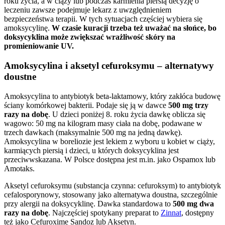
roku życia, a w ciąży lub podczas karmienia piersią decyzję o
leczeniu zawsze podejmuje lekarz z uwzględnieniem
bezpieczeństwa terapii. W tych sytuacjach częściej wybiera się
amoksycylinę.
W czasie kuracji trzeba też uważać na słońce, bo
doksycyklina może zwiększać wrażliwość skóry na
promieniowanie UV.
Amoksycylina i aksetyl cefuroksymu – alternatywy
doustne
Amoksycylina to antybiotyk beta-laktamowy, który zakłóca budowę
ściany komórkowej bakterii. Podaje się ją w dawce
500 mg trzy
razy na dobę
. U dzieci poniżej 8. roku życia dawkę oblicza się
wagowo: 50 mg na kilogram masy ciała na dobę, podawane w
trzech dawkach (maksymalnie 500 mg na jedną dawkę).
Amoksycylina w boreliozie jest lekiem z wyboru u kobiet w ciąży,
karmiących piersią i dzieci, u których doksycyklina jest
przeciwwskazana. W Polsce dostępna jest m.in. jako Ospamox lub
Amotaks.
Aksetyl cefuroksymu (substancja czynna: cefuroksym) to antybiotyk
cefalosporynowy, stosowany jako alternatywa doustna, szczególnie
przy alergii na doksycyklinę. Dawka standardowa to
500 mg dwa
razy na dobę
. Najczęściej spotykany preparat to
Zinnat
, dostępny
też jako Cefuroxime Sandoz lub Aksetyn.