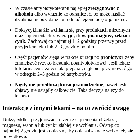
W czasie antybiotykoterapii najlepiej
zrezygnować z
alkoholu
albo wyraźnie go ograniczyć, bo może nasilać
działania niepożądane i utrudniać regenerację organizmu.
Doksycyklina źle wchłania się przy produktach mlecznych
oraz suplementach zawierających
wapń, magnez, żelazo i
cynk
. Zachowaj co najmniej 1–2 godziny przerwy przed
przyjęciem leku lub 2–3 godziny po nim.
Część pacjentów sięga w trakcie kuracji po
probiotyki
, żeby
zmniejszyć ryzyko biegunki poantybiotykowej. Jeśli lekarz
lub farmaceuta zaleci taki preparat, najlepiej przyjmować go
w odstępie 2–3 godzin od antybiotyku.
Nigdy nie przedłużaj kuracji samodzielnie
, nawet jeśli
objawy nie ustąpiły całkowicie. Taka decyzja należy do
lekarza.
Interakcje z innymi lekami – na co zwrócić uwagę
Doksycyklina przyjmowana razem z suplementami żelaza,
magnezu, wapnia lub cynku słabiej się wchłania. Odstęp co
najmniej 2 godzin jest konieczny, by obie substancje wchłonęły się
prawidłowo.