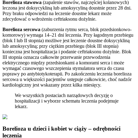
Borelioza stawowa
(zapalenie stawów, najczęściej kolanowych)
leczona jest doksycykliną lub amoksycyliną doustnie przez 28 dni.
Przy braku odpowiedzi na leczenie doustne lekarz może
zdecydować o wdrożeniu ceftriaksonu dożylnie.
Borelioza sercowa
(zaburzenia rytmu serca, blok przedsionkowo-
komorowy) wymaga 14–21 dni leczenia. Przy łagodnym przebiegu
(blok I lub II stopnia) możliwe jest leczenie doustne doksycykliną
lub amoksycyliną; przy ciężkim przebiegu (blok III stopnia)
konieczna jest hospitalizacja i podanie ceftriaksonu dożylnie. Blok
III stopnia oznacza całkowite przerwanie przewodzenia
elektrycznego między przedsionkami a komorami serca i może
wymagać czasowego wszczepienia stymulatora serca do czasu
poprawy po antybiotykoterapii. Po zakończeniu leczenia borelioza
sercowa u większości pacjentów ustępuje całkowicie, choć nadzór
kardiologiczny jest wskazany przez kilka miesięcy.
We wszystkich postaciach narządowych decyzję o
hospitalizacji i wyborze schematu leczenia podejmuje
lekarz.
Borelioza u dzieci i kobiet w ciąży – odrębności
leczenia