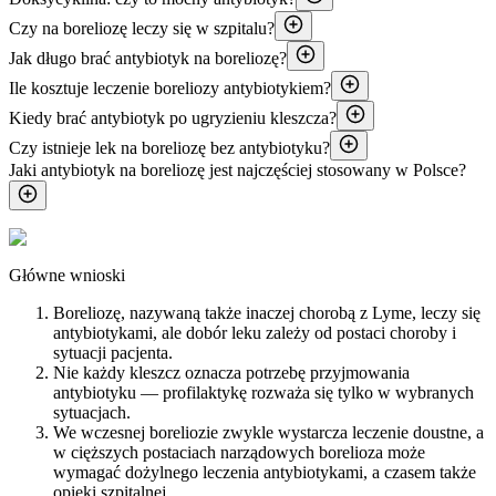
Czy na boreliozę leczy się w szpitalu?
Jak długo brać antybiotyk na boreliozę?
Ile kosztuje leczenie boreliozy antybiotykiem?
Kiedy brać antybiotyk po ugryzieniu kleszcza?
Czy istnieje lek na boreliozę bez antybiotyku?
Jaki antybiotyk na boreliozę jest najczęściej stosowany w Polsce?
Główne wnioski
Boreliozę, nazywaną także inaczej chorobą z Lyme, leczy się
antybiotykami, ale dobór leku zależy od postaci choroby i
sytuacji pacjenta.
Nie każdy kleszcz oznacza potrzebę przyjmowania
antybiotyku — profilaktykę rozważa się tylko w wybranych
sytuacjach.
We wczesnej boreliozie zwykle wystarcza leczenie doustne, a
w cięższych postaciach narządowych borelioza może
wymagać dożylnego leczenia antybiotykami, a czasem także
opieki szpitalnej.