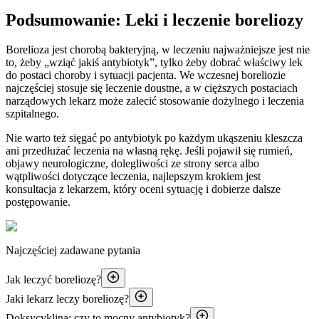
Podsumowanie: Leki i leczenie boreliozy
Borelioza jest chorobą bakteryjną, w leczeniu najważniejsze jest nie
to, żeby „wziąć jakiś antybiotyk”, tylko żeby dobrać właściwy lek
do postaci choroby i sytuacji pacjenta. We wczesnej boreliozie
najczęściej stosuje się leczenie doustne, a w cięższych postaciach
narządowych lekarz może zalecić stosowanie dożylnego i leczenia
szpitalnego.
Nie warto też sięgać po antybiotyk po każdym ukąszeniu kleszcza
ani przedłużać leczenia na własną rękę. Jeśli pojawił się rumień,
objawy neurologiczne, dolegliwości ze strony serca albo
wątpliwości dotyczące leczenia, najlepszym krokiem jest
konsultacja z lekarzem, który oceni sytuację i dobierze dalsze
postępowanie.
Najczęściej zadawane pytania
Jak leczyć boreliozę?
Jaki lekarz leczy boreliozę?
Doksycyklina: czy to mocny antybiotyk?