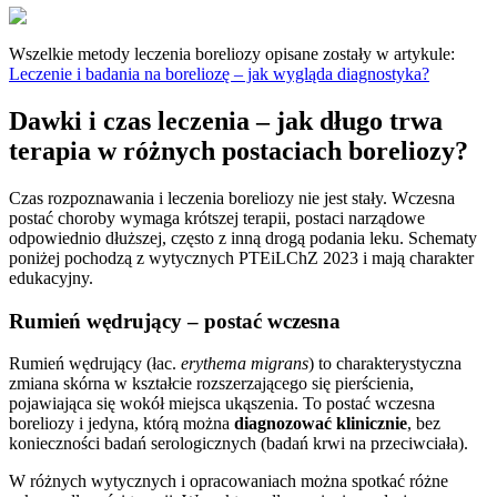
Wszelkie metody leczenia boreliozy opisane zostały w artykule:
Leczenie i badania na boreliozę – jak wygląda diagnostyka?
Dawki i czas leczenia – jak długo trwa
terapia w różnych postaciach boreliozy?
Czas rozpoznawania i leczenia boreliozy nie jest stały. Wczesna
postać choroby wymaga krótszej terapii, postaci narządowe
odpowiednio dłuższej, często z inną drogą podania leku. Schematy
poniżej pochodzą z wytycznych PTEiLChZ 2023 i mają charakter
edukacyjny.
Rumień wędrujący – postać wczesna
Rumień wędrujący (łac.
erythema migrans
) to charakterystyczna
zmiana skórna w kształcie rozszerzającego się pierścienia,
pojawiająca się wokół miejsca ukąszenia. To postać wczesna
boreliozy i jedyna, którą można
diagnozować klinicznie
, bez
konieczności badań serologicznych (badań krwi na przeciwciała).
W różnych wytycznych i opracowaniach można spotkać różne