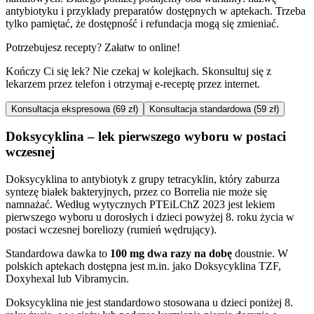
antybiotyku i przykłady preparatów dostępnych w aptekach. Trzeba
tylko pamiętać, że dostępność i refundacja mogą się zmieniać.
Potrzebujesz recepty? Załatw to online!
Kończy Ci się lek? Nie czekaj w kolejkach. Skonsultuj się z
lekarzem przez telefon i otrzymaj e-receptę przez internet.
Konsultacja ekspresowa (69 zł)
Konsultacja standardowa (59 zł)
Doksycyklina – lek pierwszego wyboru w postaci
wczesnej
Doksycyklina to antybiotyk z grupy tetracyklin, który zaburza
syntezę białek bakteryjnych, przez co Borrelia nie może się
namnażać. Według wytycznych PTEiLChZ 2023 jest lekiem
pierwszego wyboru u dorosłych i dzieci powyżej 8. roku życia w
postaci wczesnej boreliozy (rumień wędrujący).
Standardowa dawka to
100 mg dwa razy na dobę
doustnie. W
polskich aptekach dostępna jest m.in. jako Doksycyklina TZF,
Doxyhexal lub Vibramycin.
Doksycyklina nie jest standardowo stosowana u dzieci poniżej 8.