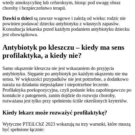
wtedy amoksycylinę lub cefuroksym, biorąc pod uwagę obraz
choroby i bezpieczeństwo terapii.
Dawki u dzieci
są zawsze wagowe i zależą od wieku: rodzic nie
powinien podawać dziecku antybiotyku z własnych zapasów.
Konsultacja lekarska przed każdym podaniem antybiotyku dziecku
jest obowiązkowa.
Antybiotyk po kleszczu – kiedy ma sens
profilaktyka, a kiedy nie?
Samo ukąszenie kleszcza nie jest wskazaniem do przyjęcia
antybiotyku. Sięganie po antybiotyk po każdym ukąszeniu nie ma
sensu. W większości przypadków nie jest potrzebne, a dodatkowo
naraża na działania niepożądane i niepotrzebne leczenie.
Profilaktyka poekspozycyjna, czyli podanie leku zapobiegawczo po
kontakcie z patogenem, zanim dojdzie do rozwoju choroby,
rozważana jest tylko przy spełnieniu ściśle określonych kryteriów.
Kiedy lekarz może rozważyć profilaktykę?
Wytyczne PTEiLChZ 2023 wskazują na trzy warunki, które muszą
być spełnione łącznie: