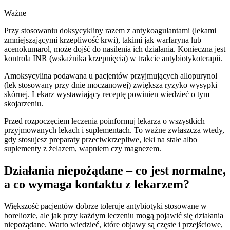
Ważne
Przy stosowaniu doksycykliny razem z antykoagulantami (lekami
zmniejszającymi krzepliwość krwi), takimi jak warfaryna lub
acenokumarol, może dojść do nasilenia ich działania. Konieczna jest
kontrola INR (wskaźnika krzepnięcia) w trakcie antybiotykoterapii.
Amoksycylina podawana u pacjentów przyjmujących allopurynol
(lek stosowany przy dnie moczanowej) zwiększa ryzyko wysypki
skórnej. Lekarz wystawiający receptę powinien wiedzieć o tym
skojarzeniu.
Przed rozpoczęciem leczenia poinformuj lekarza o wszystkich
przyjmowanych lekach i suplementach. To ważne zwłaszcza wtedy,
gdy stosujesz preparaty przeciwkrzepliwe, leki na stałe albo
suplementy z żelazem, wapniem czy magnezem.
Działania niepożądane – co jest normalne,
a co wymaga kontaktu z lekarzem?
Większość pacjentów dobrze toleruje antybiotyki stosowane w
boreliozie, ale jak przy każdym leczeniu mogą pojawić się działania
niepożądane. Warto wiedzieć, które objawy są częste i przejściowe,