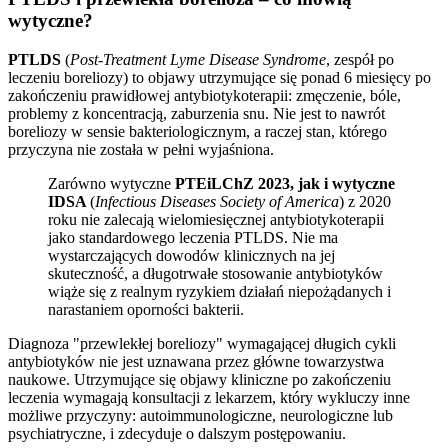
wytyczne?
PTLDS
(
Post-Treatment Lyme Disease Syndrome
, zespół po
leczeniu boreliozy) to objawy utrzymujące się ponad 6 miesięcy po
zakończeniu prawidłowej antybiotykoterapii: zmęczenie, bóle,
problemy z koncentracją, zaburzenia snu. Nie jest to nawrót
boreliozy w sensie bakteriologicznym, a raczej stan, którego
przyczyna nie została w pełni wyjaśniona.
Zarówno wytyczne
PTEiLChZ 2023, jak i wytyczne
IDSA
(
Infectious Diseases Society of America
) z 2020
roku nie zalecają wielomiesięcznej antybiotykoterapii
jako standardowego leczenia PTLDS. Nie ma
wystarczających dowodów klinicznych na jej
skuteczność, a długotrwałe stosowanie antybiotyków
wiąże się z realnym ryzykiem działań niepożądanych i
narastaniem oporności bakterii.
Diagnoza "przewlekłej boreliozy" wymagającej długich cykli
antybiotyków nie jest uznawana przez główne towarzystwa
naukowe. Utrzymujące się objawy kliniczne po zakończeniu
leczenia wymagają konsultacji z lekarzem, który wykluczy inne
możliwe przyczyny: autoimmunologiczne, neurologiczne lub
psychiatryczne, i zdecyduje o dalszym postępowaniu.