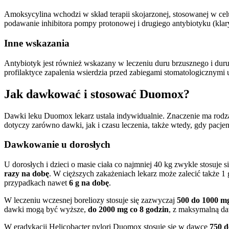
Amoksycylina wchodzi w skład terapii skojarzonej, stosowanej w ce
podawanie inhibitora pompy protonowej i drugiego antybiotyku (klar
Inne wskazania
Antybiotyk jest również wskazany w leczeniu duru brzusznego i dur
profilaktyce zapalenia wsierdzia przed zabiegami stomatologicznymi 
Jak dawkować i stosować Duomox?
Dawki leku Duomox lekarz ustala indywidualnie. Znaczenie ma rodzaj 
dotyczy zarówno dawki, jak i czasu leczenia, także wtedy, gdy pacjent
Dawkowanie u dorosłych
U dorosłych i dzieci o masie ciała co najmniej 40 kg zwykle stosuje s
razy na dobę
. W cięższych zakażeniach lekarz może zalecić także 
przypadkach nawet
6 g na dobę
.
W leczeniu wczesnej boreliozy stosuje się zazwyczaj
500 do 1000 mg
dawki mogą być wyższe,
do 2000 mg co 8 godzin
, z maksymalną 
W eradykacji Helicobacter pylori Duomox stosuje się w dawce
750 d