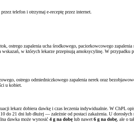
rzez telefon i otrzymaj e-receptę przez internet.
tok, ostrego zapalenia ucha środkowego, paciorkowcowego zapalenia m
zych wskazań, w których lekarze przepisują amoksycylinę. W przypadk
oczowego, ostrego odmiedniczkowego zapalenia nerek oraz bezobjawo
i u kobiet.
ytuacji lekarz dobiera dawkę i czas leczenia indywidualnie. W ChPL op
0 do 21 dni lub dłużej — zależnie od postaci zakażenia. U dorosłych
alna dawka może wynosić
4 g na dobę
lub nawet
6 g na dobę
, ale o 