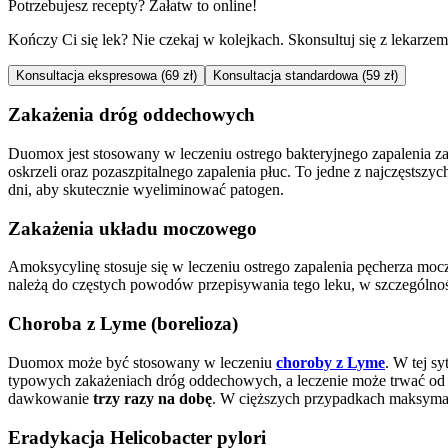
Potrzebujesz recepty? Załatw to online!
Kończy Ci się lek? Nie czekaj w kolejkach. Skonsultuj się z lekarzem p
Konsultacja ekspresowa (69 zł)
Konsultacja standardowa (59 zł)
Zakażenia dróg oddechowych
Duomox jest stosowany w leczeniu ostrego bakteryjnego zapalenia za
oskrzeli oraz pozaszpitalnego zapalenia płuc. To jedne z najczęsts
dni, aby skutecznie wyeliminować patogen.
Zakażenia układu moczowego
Amoksycylinę stosuje się w leczeniu ostrego zapalenia pęcherza m
należą do częstych powodów przepisywania tego leku, w szczególnośc
Choroba z Lyme (borelioza)
Duomox może być stosowany w leczeniu
choroby z Lyme
. W tej s
typowych zakażeniach dróg oddechowych, a leczenie może trwać od 1
dawkowanie
trzy razy na dobę
. W cięższych przypadkach maksym
Eradykacja Helicobacter pylori