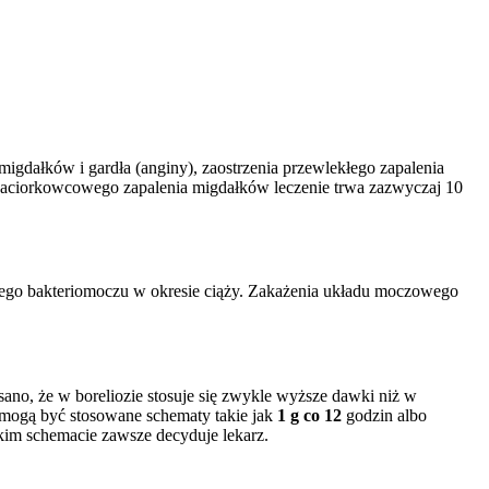
igdałków i gardła (anginy), zaostrzenia przewlekłego zapalenia
u paciorkowcowego zapalenia migdałków leczenie trwa zazwyczaj 10
wego bakteriomoczu w okresie ciąży. Zakażenia układu moczowego
isano, że w boreliozie stosuje się zwykle wyższe dawki niż w
 mogą być stosowane schematy takie jak
1 g co 12
godzin albo
takim schemacie zawsze decyduje lekarz.