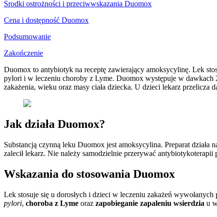
Środki ostrożności i przeciwwskazania Duomox
Cena i dostępność Duomox
Podsumowanie
Zakończenie
Duomox to antybiotyk na receptę zawierający amoksycylinę. Lek sto
pylori i w leczeniu choroby z Lyme. Duomox występuje w dawkach 2
zakażenia, wieku oraz masy ciała dziecka. U dzieci lekarz przelicza 
Jak działa Duomox?
Substancją czynną leku Duomox jest amoksycylina. Preparat działa 
zalecił lekarz. Nie należy samodzielnie przerywać antybiotykoterapii
Wskazania do stosowania Duomox
Lek stosuje się u dorosłych i dzieci w leczeniu zakażeń wywołanyc
pylori
,
choroba z Lyme
oraz
zapobieganie zapaleniu wsierdzia
u w