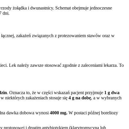
rzody żołądka i dwunastnicy. Schemat obejmuje jednoczesne
 dni.
i łącznej, zakażeń związanych z protezowaniem stawów oraz w
ieci. Lek należy zawsze stosować zgodnie z zaleceniami lekarza. To
dzin
. Oznacza to, że w części wskazań pacjent przyjmuje
1 g dwa
w niektórych zakażeniach stosuje się
4 g na dobę
, a w wybranych
malna dawka dobowa wynosi
4000 mg.
W postaci późnej boreliozy
py protonowej i drugim antybiotykiem (klarytromycyną lub