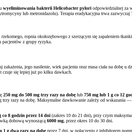
lu
wyeliminowania bakterii Helicobacter pylori
odpowiedzialnej za w
ytromycyny lub metronidazolu). Terapia eradykacyjna trwa zazwyczaj 7
u rzekomego, ropnia okołozębowego z szerzącym się zapaleniem tkank
u pacjentów z grupy ryzyka.
zakażenia, jego nasilenie, wiek pacjenta oraz masa ciała na dobę u dz
 czuje się lepiej już po kilku dawkach.
ię
250 mg do 500 mg trzy razy na dobę
lub
750 mg lub 1 g co 12 go
1 g trzy razy na dobę. Maksymalne dawkowanie zależy od wskazania — 
 co 8 godzin przez 14 dni
(zakres 10 do 21 dni), przy czym maksy
dawką dobową wynoszącą
6000 mg
, przez okres 10 do 30 dni.
o 1 g dwa razy na dobę
przez 7 dni, w połączeniu z inhibitorem pom