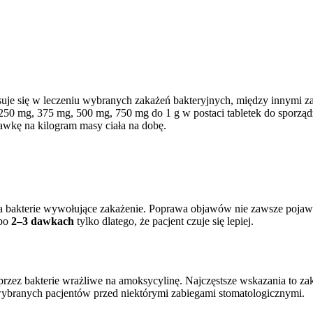
suje się w leczeniu wybranych zakażeń bakteryjnych, między innymi 
50 mg, 375 mg, 500 mg, 750 mg do 1 g w postaci tabletek do sporząd
dawkę na kilogram masy ciała na dobę.
na bakterie wywołujące zakażenie. Poprawa objawów nie zawsze pojawi
 po
2–3 dawkach
tylko dlatego, że pacjent czuje się lepiej.
h przez bakterie wrażliwe na amoksycylinę. Najczęstsze wskazania to
ybranych pacjentów przed niektórymi zabiegami stomatologicznymi.