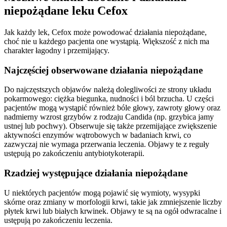
niepożądane leku Cefox
Jak każdy lek, Cefox może powodować działania niepożądane,
choć nie u każdego pacjenta one wystąpią. Większość z nich ma
charakter łagodny i przemijający.
Najczęściej obserwowane działania niepożądane
Do najczęstszych objawów należą dolegliwości ze strony układu
pokarmowego: ciężka biegunka, nudności i ból brzucha. U części
pacjentów mogą wystąpić również bóle głowy, zawroty głowy oraz
nadmierny wzrost grzybów z rodzaju Candida (np. grzybica jamy
ustnej lub pochwy). Obserwuje się także przemijające zwiększenie
aktywności enzymów wątrobowych w badaniach krwi, co
zazwyczaj nie wymaga przerwania leczenia. Objawy te z reguły
ustępują po zakończeniu antybiotykoterapii.
Rzadziej występujące działania niepożądane
U niektórych pacjentów mogą pojawić się wymioty, wysypki
skórne oraz zmiany w morfologii krwi, takie jak zmniejszenie liczby
płytek krwi lub białych krwinek. Objawy te są na ogół odwracalne i
ustępują po zakończeniu leczenia.