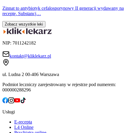
Zinnat to antybiotyk cefalosporynowy II generacji wydawany na
receptę. Substancj…
Zobacz wszystkie leki
NIP: 7011242182
kontakt@kliklekarz.pl
ul. Ludna 2
00-406 Warszawa
Podmiot leczniczy zarejestrowany w rejestrze pod numerem:
000000288296
Usługi
E-recepta
L4 Online
Psychiatra online