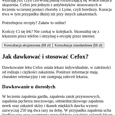
wędrującym, czyli czerwoną plamą rozszerzającą się wokół miejsca
ukąszenia. Cefox jest jednym z antybiotyków stosowanych w
leczeniu wczesnej postaci choroby z Lyme, czyli boreliozy. Kuracja
trwa w tym przypadku dłużej niż przy innych zakażeniach.
Potrzebujesz recepty? Załatw to online!
Kończy Ci się lek? Nie czekaj w kolejkach. Skonsultuj się z
lekarzem przez telefon i otrzymaj e-receptę przez internet.
Konsultacja ekspresowa (69 zł)
Konsultacja standardowa (59 zł)
Jak dawkować i stosować Cefox?
Dawkowanie leku Cefox ustala lekarz indywidualnie, w zależności
od rodzaju i ciężkości zakażenia. Poniższe informacje mają
charakter orientacyjny i nie zastępują zaleceń lekarza.
Dawkowanie u dorosłych
W leczeniu zapalenia gardła, zapalenia zatok przynosowych,
zapalenia pęcherza moczowego, odmiedniczkowego zapalenia
nerek oraz zakażeń skóry i tkanek miękkich dawka wynosi
zazwyczaj 250 mg dwa razy na dobę. W przypadku zapalenia ucha
środkowego oraz zaostrzenia przewlekłego zapalenia oskrzeli lekarz