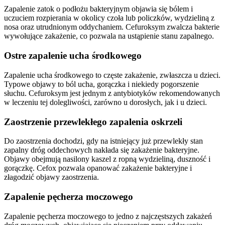
Zapalenie zatok o podłożu bakteryjnym objawia się bólem i
uczuciem rozpierania w okolicy czoła lub policzków, wydzieliną z
nosa oraz utrudnionym oddychaniem. Cefuroksym zwalcza bakterie
wywołujące zakażenie, co pozwala na ustąpienie stanu zapalnego.
Ostre zapalenie ucha środkowego
Zapalenie ucha środkowego to częste zakażenie, zwłaszcza u dzieci.
Typowe objawy to ból ucha, gorączka i niekiedy pogorszenie
słuchu. Cefuroksym jest jednym z antybiotyków rekomendowanych
w leczeniu tej dolegliwości, zarówno u dorosłych, jak i u dzieci.
Zaostrzenie przewlekłego zapalenia oskrzeli
Do zaostrzenia dochodzi, gdy na istniejący już przewlekły stan
zapalny dróg oddechowych nakłada się zakażenie bakteryjne.
Objawy obejmują nasilony kaszel z ropną wydzieliną, duszność i
gorączkę. Cefox pozwala opanować zakażenie bakteryjne i
złagodzić objawy zaostrzenia.
Zapalenie pęcherza moczowego
Zapalenie pęcherza moczowego to jedno z najczęstszych zakażeń