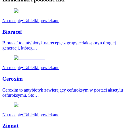
Na receptę
•
Tabletki powlekane
Bioracef
Bioracef to antybiotyk na receptę z grupy cefalosporyn drugiej
generacji, któreg…
Na receptę
•
Tabletki powlekane
Ceroxim
Ceroxim to antybiotyk zawierający cefuroksym w postaci aksetylu
cefuroksymu. Sto…
Na receptę
•
Tabletki powlekane
Zinnat