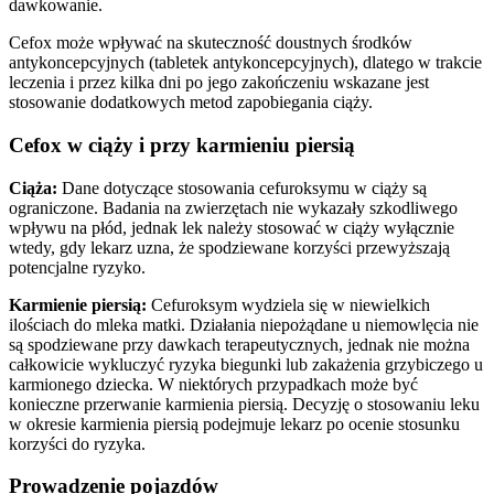
dawkowanie.
Cefox może wpływać na skuteczność doustnych środków
antykoncepcyjnych (tabletek antykoncepcyjnych), dlatego w trakcie
leczenia i przez kilka dni po jego zakończeniu wskazane jest
stosowanie dodatkowych metod zapobiegania ciąży.
Cefox w ciąży i przy karmieniu piersią
Ciąża:
Dane dotyczące stosowania cefuroksymu w ciąży są
ograniczone. Badania na zwierzętach nie wykazały szkodliwego
wpływu na płód, jednak lek należy stosować w ciąży wyłącznie
wtedy, gdy lekarz uzna, że spodziewane korzyści przewyższają
potencjalne ryzyko.
Karmienie piersią:
Cefuroksym wydziela się w niewielkich
ilościach do mleka matki. Działania niepożądane u niemowlęcia nie
są spodziewane przy dawkach terapeutycznych, jednak nie można
całkowicie wykluczyć ryzyka biegunki lub zakażenia grzybiczego u
karmionego dziecka. W niektórych przypadkach może być
konieczne przerwanie karmienia piersią. Decyzję o stosowaniu leku
w okresie karmienia piersią podejmuje lekarz po ocenie stosunku
korzyści do ryzyka.
Prowadzenie pojazdów