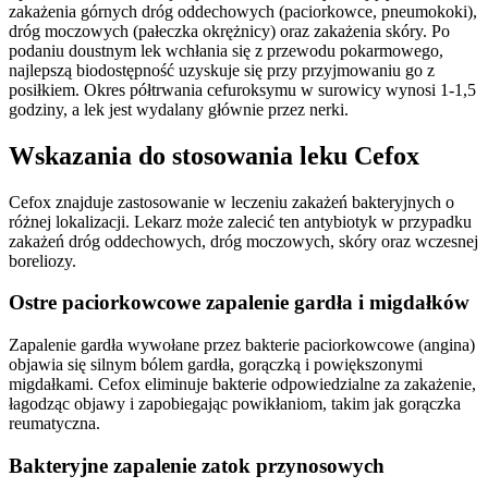
zakażenia górnych dróg oddechowych (paciorkowce, pneumokoki),
dróg moczowych (pałeczka okrężnicy) oraz zakażenia skóry. Po
podaniu doustnym lek wchłania się z przewodu pokarmowego,
najlepszą biodostępność uzyskuje się przy przyjmowaniu go z
posiłkiem. Okres półtrwania cefuroksymu w surowicy wynosi 1-1,5
godziny, a lek jest wydalany głównie przez nerki.
Wskazania do stosowania leku Cefox
Cefox znajduje zastosowanie w leczeniu zakażeń bakteryjnych o
różnej lokalizacji. Lekarz może zalecić ten antybiotyk w przypadku
zakażeń dróg oddechowych, dróg moczowych, skóry oraz wczesnej
boreliozy.
Ostre paciorkowcowe zapalenie gardła i migdałków
Zapalenie gardła wywołane przez bakterie paciorkowcowe (angina)
objawia się silnym bólem gardła, gorączką i powiększonymi
migdałkami. Cefox eliminuje bakterie odpowiedzialne za zakażenie,
łagodząc objawy i zapobiegając powikłaniom, takim jak gorączka
reumatyczna.
Bakteryjne zapalenie zatok przynosowych