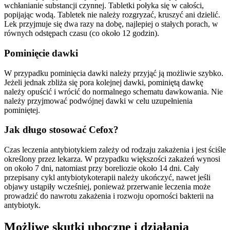
wchłanianie substancji czynnej. Tabletki połyka się w całości,
popijając wodą. Tabletek nie należy rozgryzać, kruszyć ani dzielić.
Lek przyjmuje się dwa razy na dobę, najlepiej o stałych porach, w
równych odstępach czasu (co około 12 godzin).
Pominięcie dawki
W przypadku pominięcia dawki należy przyjąć ją możliwie szybko.
Jeżeli jednak zbliża się pora kolejnej dawki, pominiętą dawkę
należy opuścić i wrócić do normalnego schematu dawkowania. Nie
należy przyjmować podwójnej dawki w celu uzupełnienia
pominiętej.
Jak długo stosować Cefox?
Czas leczenia antybiotykiem zależy od rodzaju zakażenia i jest ściśle
określony przez lekarza. W przypadku większości zakażeń wynosi
on około 7 dni, natomiast przy boreliozie około 14 dni. Cały
przepisany cykl antybiotykoterapii należy ukończyć, nawet jeśli
objawy ustąpiły wcześniej, ponieważ przerwanie leczenia może
prowadzić do nawrotu zakażenia i rozwoju oporności bakterii na
antybiotyk.
Możliwe skutki uboczne i działania