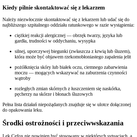
Kiedy pilnie skontaktować się z lekarzem
Należy niezwłocznie skontaktować się z lekarzem lub udać się do
najbliższego szpitalnego oddziału ratunkowego w razie wystąpienia:
ciężkiej reakcji alergicznej — obrzęk twarzy, języka lub
gardła, trudności w oddychaniu, wysypka
silnej, uporczywej biegunki (zwłaszcza z krwią lub śluzem),
która może być objawem rzekomobłoniastego zapalenia jelit
pożółknięcia skóry lub białek oczu, ciemnego zabarwienia
moczu — mogących wskazywać na zaburzenia czynności
wątroby
rozległych zmian skórnych z łuszczeniem się naskórka,
pęcherzy na skórze i błonach śluzowych
Pełna lista działań niepożądanych znajduje się w ulotce dołączonej
do opakowania leku.
Środki ostrożności i przeciwwskazania
Lek Cefox nie powinien być stosowany w niektórych sytuacjach, a