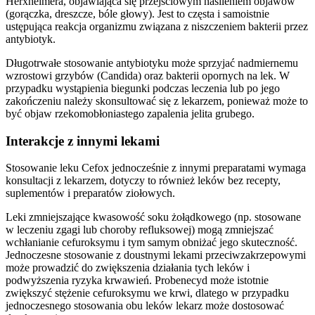
Herxheimera, objawiająca się przejściowym nasileniem objawów
(gorączka, dreszcze, bóle głowy). Jest to częsta i samoistnie
ustępująca reakcja organizmu związana z niszczeniem bakterii przez
antybiotyk.
Długotrwałe stosowanie antybiotyku może sprzyjać nadmiernemu
wzrostowi grzybów (Candida) oraz bakterii opornych na lek. W
przypadku wystąpienia biegunki podczas leczenia lub po jego
zakończeniu należy skonsultować się z lekarzem, ponieważ może to
być objaw rzekomobłoniastego zapalenia jelita grubego.
Interakcje z innymi lekami
Stosowanie leku Cefox jednocześnie z innymi preparatami wymaga
konsultacji z lekarzem, dotyczy to również leków bez recepty,
suplementów i preparatów ziołowych.
Leki zmniejszające kwasowość soku żołądkowego (np. stosowane
w leczeniu zgagi lub choroby refluksowej) mogą zmniejszać
wchłanianie cefuroksymu i tym samym obniżać jego skuteczność.
Jednoczesne stosowanie z doustnymi lekami przeciwzakrzepowymi
może prowadzić do zwiększenia działania tych leków i
podwyższenia ryzyka krwawień. Probenecyd może istotnie
zwiększyć stężenie cefuroksymu we krwi, dlatego w przypadku
jednoczesnego stosowania obu leków lekarz może dostosować