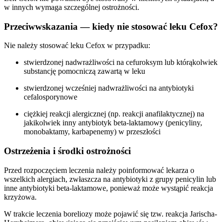
w innych wymaga szczególnej ostrożności.
Przeciwwskazania — kiedy nie stosować leku Cefox?
Nie należy stosować leku Cefox w przypadku:
stwierdzonej nadwrażliwości na cefuroksym lub którąkolwiek
substancję pomocniczą zawartą w leku
stwierdzonej wcześniej nadwrażliwości na antybiotyki
cefalosporynowe
ciężkiej reakcji alergicznej (np. reakcji anafilaktycznej) na
jakikolwiek inny antybiotyk beta-laktamowy (penicyliny,
monobaktamy, karbapenemy) w przeszłości
Ostrzeżenia i środki ostrożności
Przed rozpoczęciem leczenia należy poinformować lekarza o
wszelkich alergiach, zwłaszcza na antybiotyki z grupy penicylin lub
inne antybiotyki beta-laktamowe, ponieważ może wystąpić reakcja
krzyżowa.
W trakcie leczenia boreliozy może pojawić się tzw. reakcja Jarischa-