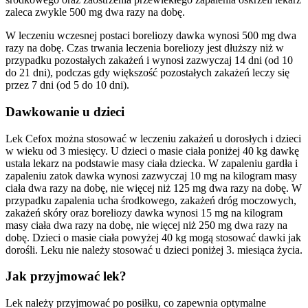
zaleca zwykle 500 mg dwa razy na dobę.
W leczeniu wczesnej postaci boreliozy dawka wynosi 500 mg dwa
razy na dobę. Czas trwania leczenia boreliozy jest dłuższy niż w
przypadku pozostałych zakażeń i wynosi zazwyczaj 14 dni (od 10
do 21 dni), podczas gdy większość pozostałych zakażeń leczy się
przez 7 dni (od 5 do 10 dni).
Dawkowanie u dzieci
Lek Cefox można stosować w leczeniu zakażeń u dorosłych i dzieci
w wieku od 3 miesięcy. U dzieci o masie ciała poniżej 40 kg dawkę
ustala lekarz na podstawie masy ciała dziecka. W zapaleniu gardła i
zapaleniu zatok dawka wynosi zazwyczaj 10 mg na kilogram masy
ciała dwa razy na dobę, nie więcej niż 125 mg dwa razy na dobę. W
przypadku zapalenia ucha środkowego, zakażeń dróg moczowych,
zakażeń skóry oraz boreliozy dawka wynosi 15 mg na kilogram
masy ciała dwa razy na dobę, nie więcej niż 250 mg dwa razy na
dobę. Dzieci o masie ciała powyżej 40 kg mogą stosować dawki jak
dorośli. Leku nie należy stosować u dzieci poniżej 3. miesiąca życia.
Jak przyjmować lek?
Lek należy przyjmować po posiłku, co zapewnia optymalne