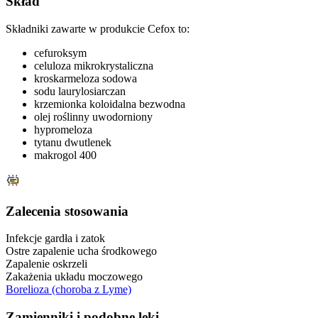
Skład
Składniki zawarte w produkcie Cefox to:
cefuroksym
celuloza mikrokrystaliczna
kroskarmeloza sodowa
sodu laurylosiarczan
krzemionka koloidalna bezwodna
olej roślinny uwodorniony
hypromeloza
tytanu dwutlenek
makrogol 400
Zalecenia stosowania
Infekcje gardła i zatok
Ostre zapalenie ucha środkowego
Zapalenie oskrzeli
Zakażenia układu moczowego
Borelioza (choroba z Lyme)
Zamienniki
i podobne leki