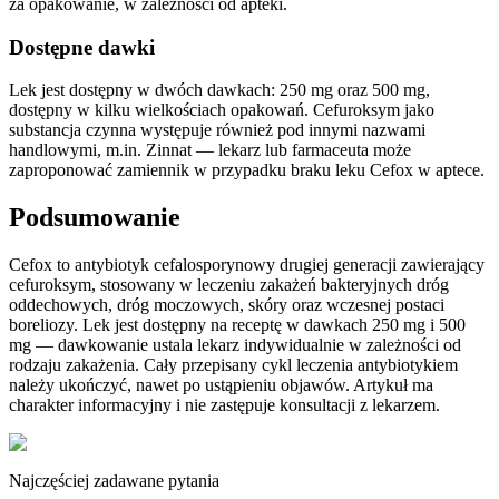
za opakowanie, w zależności od apteki.
Dostępne dawki
Lek jest dostępny w dwóch dawkach: 250 mg oraz 500 mg,
dostępny w kilku wielkościach opakowań. Cefuroksym jako
substancja czynna występuje również pod innymi nazwami
handlowymi, m.in. Zinnat — lekarz lub farmaceuta może
zaproponować zamiennik w przypadku braku leku Cefox w aptece.
Podsumowanie
Cefox to antybiotyk cefalosporynowy drugiej generacji zawierający
cefuroksym, stosowany w leczeniu zakażeń bakteryjnych dróg
oddechowych, dróg moczowych, skóry oraz wczesnej postaci
boreliozy. Lek jest dostępny na receptę w dawkach 250 mg i 500
mg — dawkowanie ustala lekarz indywidualnie w zależności od
rodzaju zakażenia. Cały przepisany cykl leczenia antybiotykiem
należy ukończyć, nawet po ustąpieniu objawów. Artykuł ma
charakter informacyjny i nie zastępuje konsultacji z lekarzem.
Najczęściej zadawane pytania