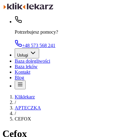
Potrzebujesz pomocy?
+48 573 568 241
Usługi
Baza dolegliwości
Baza leków
Kontakt
Blog
Kliklekarz
/
APTECZKA
/
CEFOX
Cefox