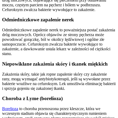
dróg moczowych, objawiające się pieczeniem przy oddawaniu
moczu, częstym parciem na pęcherz i bólem w podbrzuszu.
Cefuroksym zwalcza bakterie wywołujące to zakażenie.
Odmiedniczkowe zapalenie nerek
Odmiedniczkowe zapalenie nerek to poważniejsza postać zakażenia
dróg moczowych. Oprócz objawów ze strony pęcherza może
powodować gorączkę, ból w okolicy lędźwiowej i ogólne złe
samopoczucie. Cefuroksym zwalcza bakterie wywołujące to
zakażenie, a dawkowanie ustala lekarz w zależności od ciężkości
stanu.
Niepowikłane zakażenia skóry i tkanek miękkich
Zakażenia skóry, takie jak ropne zapalenie skóry czy zakażenie
rany, mogą wymagać antybiotykoterapii, jeśli są wywołane przez
bakterie wrażliwe na cefuroksym. Lek umożliwia eliminację bakterii
i sprzyja gojeniu się zakażonej tkanki.
Choroba z Lyme (borelioza)
Borelioza
to choroba przenoszona przez kleszcze, która we
wczesnym stadium objawia się charakterystycznym rumieniem