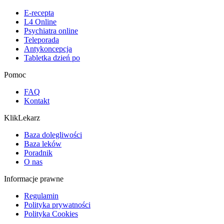
E-recepta
L4 Online
Psychiatra online
Teleporada
Antykoncepcja
Tabletka dzień po
Pomoc
FAQ
Kontakt
KlikLekarz
Baza dolegliwości
Baza leków
Poradnik
O nas
Informacje prawne
Regulamin
Polityka prywatności
Polityka Cookies