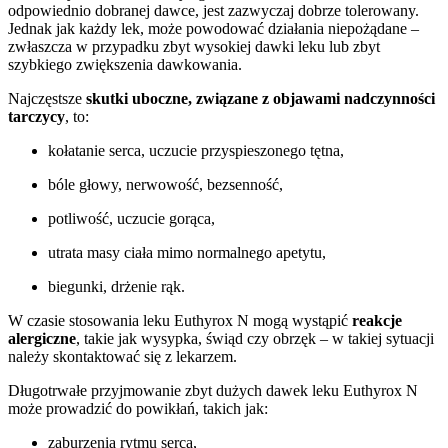
odpowiednio dobranej dawce, jest zazwyczaj dobrze tolerowany.
Jednak jak każdy lek, może powodować działania niepożądane –
zwłaszcza w przypadku zbyt wysokiej dawki leku lub zbyt
szybkiego zwiększenia dawkowania.
Najczęstsze
skutki uboczne, związane z objawami nadczynności
tarczycy
, to:
kołatanie serca, uczucie przyspieszonego tętna,
bóle głowy, nerwowość, bezsenność,
potliwość, uczucie gorąca,
utrata masy ciała mimo normalnego apetytu,
biegunki, drżenie rąk.
W czasie stosowania leku Euthyrox N mogą wystąpić
reakcje
alergiczne
, takie jak wysypka, świąd czy obrzęk – w takiej sytuacji
należy skontaktować się z lekarzem.
Długotrwałe przyjmowanie zbyt dużych dawek leku Euthyrox N
może prowadzić do powikłań, takich jak:
zaburzenia rytmu serca,