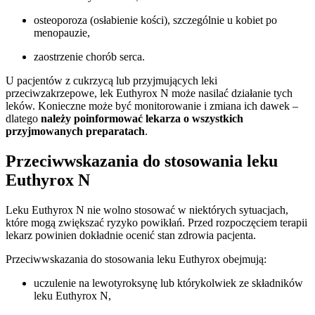
osteoporoza (osłabienie kości), szczególnie u kobiet po
menopauzie,
zaostrzenie chorób serca.
U pacjentów z cukrzycą lub przyjmujących leki
przeciwzakrzepowe, lek Euthyrox N może nasilać działanie tych
leków. Konieczne może być monitorowanie i zmiana ich dawek –
dlatego
należy poinformować lekarza o wszystkich
przyjmowanych preparatach
.
Przeciwwskazania do stosowania leku
Euthyrox N
Leku Euthyrox N nie wolno stosować w niektórych sytuacjach,
które mogą zwiększać ryzyko powikłań. Przed rozpoczęciem terapii
lekarz powinien dokładnie ocenić stan zdrowia pacjenta.
Przeciwwskazania do stosowania leku Euthyrox obejmują:
uczulenie na lewotyroksynę lub którykolwiek ze składników
leku Euthyrox N,