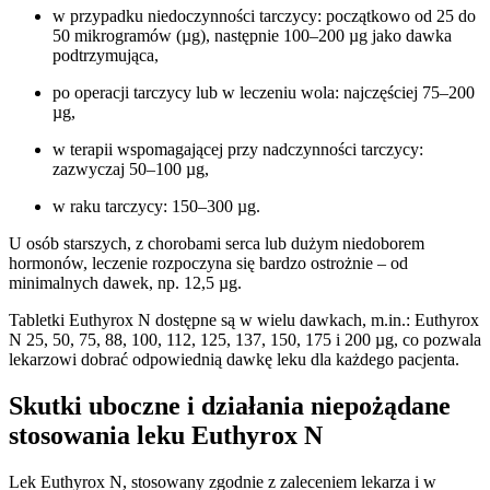
w przypadku niedoczynności tarczycy: początkowo od 25 do
50 mikrogramów (µg), następnie 100–200 µg jako dawka
podtrzymująca,
po operacji tarczycy lub w leczeniu wola: najczęściej 75–200
µg,
w terapii wspomagającej przy nadczynności tarczycy:
zazwyczaj 50–100 µg,
w raku tarczycy: 150–300 µg.
U osób starszych, z chorobami serca lub dużym niedoborem
hormonów, leczenie rozpoczyna się bardzo ostrożnie – od
minimalnych dawek, np. 12,5 µg.
Tabletki Euthyrox N dostępne są w wielu dawkach, m.in.: Euthyrox
N 25, 50, 75, 88, 100, 112, 125, 137, 150, 175 i 200 µg, co pozwala
lekarzowi dobrać odpowiednią dawkę leku dla każdego pacjenta.
Skutki uboczne i działania niepożądane
stosowania leku Euthyrox N
Lek Euthyrox N, stosowany zgodnie z zaleceniem lekarza i w