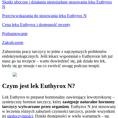
Skutki uboczne i działania niepożądane stosowania leku Euthyrox
N
Przeciwwskazania do stosowania leku Euthyrox N
Cena leku Euthyrox i dostępność recepty
Podsumowanie
Zakończenie
Zaburzenia pracy tarczycy to jedne z najczęstszych problemów
endokrynologicznych. Jeśli lekarz wspomniał o Euthyroxie lub już
masz go na recepcie – warto dowiedzieć się, jak działa ten lek,
kiedy się go stosuje i na co zwrócić uwagę podczas terapii.
Czym jest lek Euthyrox N?
Lek Euthyrox to preparat hormonalny zawierający lewotyroksynę –
syntetyczny hormon tarczycy, który
zastępuje naturalne hormony
tarczycy wytwarzane przez organizm
. Euthyrox N jest stosowany
w leczeniu różnych zaburzeń czynności tarczycy, przede wszystkim
jej
niedoczynności
. Dzięki dostępności w wielu wariantach – np.