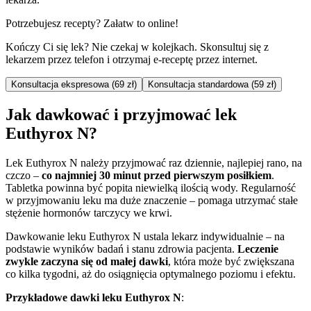
Potrzebujesz recepty? Załatw to online!
Kończy Ci się lek? Nie czekaj w kolejkach. Skonsultuj się z
lekarzem przez telefon i otrzymaj e-receptę przez internet.
Konsultacja ekspresowa (69 zł)
Konsultacja standardowa (59 zł)
Jak dawkować i przyjmować lek
Euthyrox N?
Lek Euthyrox N należy przyjmować raz dziennie, najlepiej rano, na
czczo –
co najmniej 30 minut przed pierwszym posiłkiem
.
Tabletka powinna być popita niewielką ilością wody. Regularność
w przyjmowaniu leku ma duże znaczenie – pomaga utrzymać stałe
stężenie hormonów tarczycy we krwi.
Dawkowanie leku Euthyrox N ustala lekarz indywidualnie – na
podstawie wyników badań i stanu zdrowia pacjenta.
Leczenie
zwykle zaczyna się od małej dawki
, która może być zwiększana
co kilka tygodni, aż do osiągnięcia optymalnego poziomu i efektu.
Przykładowe dawki leku Euthyrox N
: