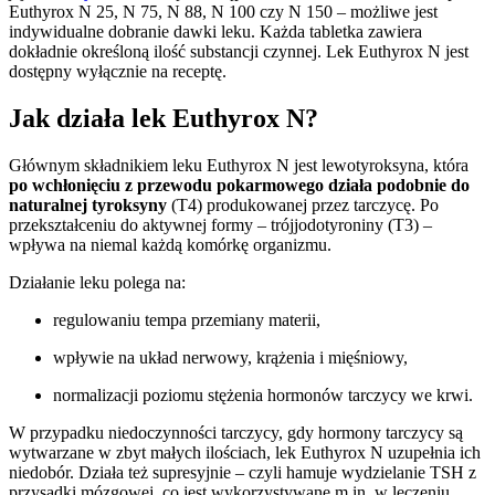
Euthyrox N 25, N 75, N 88, N 100 czy N 150 – możliwe jest
indywidualne dobranie dawki leku. Każda tabletka zawiera
dokładnie określoną ilość substancji czynnej. Lek Euthyrox N jest
dostępny wyłącznie na receptę.
Jak działa lek Euthyrox N?
Głównym składnikiem leku Euthyrox N jest lewotyroksyna, która
po wchłonięciu z przewodu pokarmowego działa podobnie do
naturalnej tyroksyny
(T4) produkowanej przez tarczycę. Po
przekształceniu do aktywnej formy – trójjodotyroniny (T3) –
wpływa na niemal każdą komórkę organizmu.
Działanie leku polega na:
regulowaniu tempa przemiany materii,
wpływie na układ nerwowy, krążenia i mięśniowy,
normalizacji poziomu stężenia hormonów tarczycy we krwi.
W przypadku niedoczynności tarczycy, gdy hormony tarczycy są
wytwarzane w zbyt małych ilościach, lek Euthyrox N uzupełnia ich
niedobór. Działa też supresyjnie – czyli hamuje wydzielanie TSH z
przysadki mózgowej, co jest wykorzystywane m.in. w leczeniu