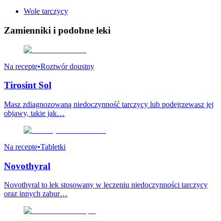
Wole tarczycy
Zamienniki
i podobne leki
Na receptę
•
Roztwór doustny
Tirosint Sol
Masz zdiagnozowaną niedoczynność tarczycy lub podejrzewasz jej
objawy, takie jak…
Na receptę
•
Tabletki
Novothyral
Novothyral to lek stosowany w leczeniu niedoczynności tarczycy
oraz innych zabur…