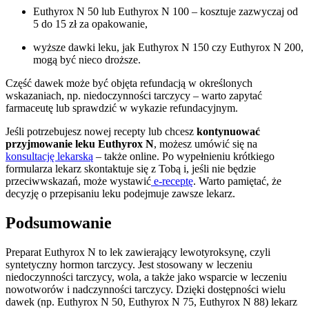
Euthyrox N 50 lub Euthyrox N 100 – kosztuje zazwyczaj od
5 do 15 zł za opakowanie,
wyższe dawki leku, jak Euthyrox N 150 czy Euthyrox N 200,
mogą być nieco droższe.
Część dawek może być objęta refundacją w określonych
wskazaniach, np. niedoczynności tarczycy – warto zapytać
farmaceutę lub sprawdzić w wykazie refundacyjnym.
Jeśli potrzebujesz nowej recepty lub chcesz
kontynuować
przyjmowanie leku Euthyrox N
, możesz umówić się na
konsultację lekarską
– także online. Po wypełnieniu krótkiego
formularza lekarz skontaktuje się z Tobą i, jeśli nie będzie
przeciwwskazań, może wystawić
e-receptę
. Warto pamiętać, że
decyzję o przepisaniu leku podejmuje zawsze lekarz.
Podsumowanie
Preparat Euthyrox N to lek zawierający lewotyroksynę, czyli
syntetyczny hormon tarczycy. Jest stosowany w leczeniu
niedoczynności tarczycy, wola, a także jako wsparcie w leczeniu
nowotworów i nadczynności tarczycy. Dzięki dostępności wielu
dawek (np. Euthyrox N 50, Euthyrox N 75, Euthyrox N 88) lekarz