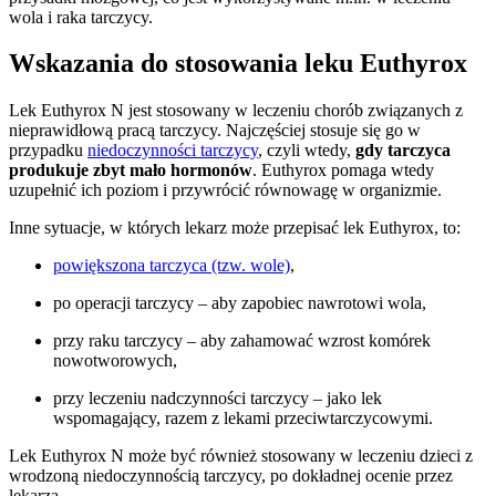
wola i raka tarczycy.
Wskazania do stosowania leku Euthyrox
Lek Euthyrox N jest stosowany w leczeniu chorób związanych z
nieprawidłową pracą tarczycy. Najczęściej stosuje się go w
przypadku
niedoczynności tarczycy
, czyli wtedy,
gdy tarczyca
produkuje zbyt mało hormonów
. Euthyrox pomaga wtedy
uzupełnić ich poziom i przywrócić równowagę w organizmie.
Inne sytuacje, w których lekarz może przepisać lek Euthyrox, to:
powiększona tarczyca (tzw. wole)
,
po operacji tarczycy – aby zapobiec nawrotowi wola,
przy raku tarczycy – aby zahamować wzrost komórek
nowotworowych,
przy leczeniu nadczynności tarczycy – jako lek
wspomagający, razem z lekami przeciwtarczycowymi.
Lek Euthyrox N może być również stosowany w leczeniu dzieci z
wrodzoną niedoczynnością tarczycy, po dokładnej ocenie przez
lekarza.