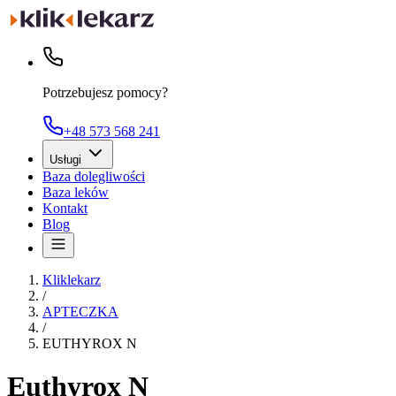
Potrzebujesz pomocy?
+48 573 568 241
Usługi
Baza dolegliwości
Baza leków
Kontakt
Blog
Kliklekarz
/
APTECZKA
/
EUTHYROX N
Euthyrox N