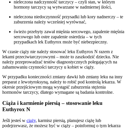
nieleczona nadczynność tarczycy – czyli stan, w którym
hormony tarczycy są wytwarzane w nadmiernej ilości,
nieleczona niedoczynność przysadki lub kory nadnerczy – te
zaburzenia należy wcześniej wyrównać,
świeżo przebyty zawał mięśnia sercowego, zapalenie mięśnia
sercowego lub ostre zapalenie osierdzia – w tych
przypadkach lek Euthyrox może być niebezpieczny.
W czasie ciąży nie należy stosować leku Euthyrox N razem z
lekami przeciwtarczycowymi – może to zaszkodzić dziecku. Nie
należy przeprowadzać testów diagnostycznych polegających na
zahamowaniu czynności tarczycy u kobiet w ciąży.
W przypadku konieczności zmiany dawki lub zmiany leku na inny
preparat z lewotyroksyną, należy to robić pod kontrolą lekarza. W
okresie przejściowym mogą wystąpić zaburzenia stężenia
hormonów tarczycy, dlatego wymagane są badania kontrolne.
Ciąża i karmienie piersią – stosowanie leku
Euthyrox N
Jeśli jesteś w
ciąży
, karmisz piersią, planujesz ciążę lub
podejrzewasz, że możesz być w ciąży – poinformuj o tym lekarza