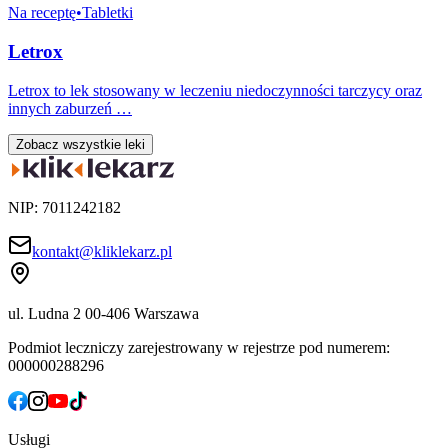
Na receptę
•
Tabletki
Letrox
Letrox to lek stosowany w leczeniu niedoczynności tarczycy oraz
innych zaburzeń …
Zobacz wszystkie leki
NIP: 7011242182
kontakt@kliklekarz.pl
ul. Ludna 2
00-406 Warszawa
Podmiot leczniczy zarejestrowany w rejestrze pod numerem:
000000288296
Usługi