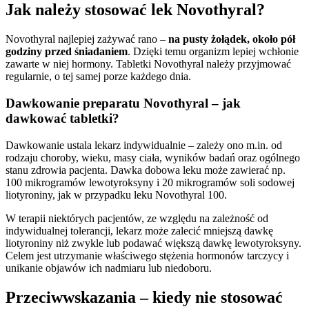
Jak należy stosować lek Novothyral?
Novothyral najlepiej zażywać rano –
na pusty żołądek, około pół
godziny przed śniadaniem
. Dzięki temu organizm lepiej wchłonie
zawarte w niej hormony. Tabletki Novothyral należy przyjmować
regularnie, o tej samej porze każdego dnia.
Dawkowanie preparatu Novothyral – jak
dawkować tabletki?
Dawkowanie ustala lekarz indywidualnie – zależy ono m.in. od
rodzaju choroby, wieku, masy ciała, wyników badań oraz ogólnego
stanu zdrowia pacjenta. Dawka dobowa leku może zawierać np.
100 mikrogramów lewotyroksyny i 20 mikrogramów soli sodowej
liotyroniny, jak w przypadku leku Novothyral 100.
W terapii niektórych pacjentów, ze względu na zależność od
indywidualnej tolerancji, lekarz może zalecić mniejszą dawkę
liotyroniny niż zwykle lub podawać większą dawkę lewotyroksyny.
Celem jest utrzymanie właściwego stężenia hormonów tarczycy i
unikanie objawów ich nadmiaru lub niedoboru.
Przeciwwskazania – kiedy nie stosować