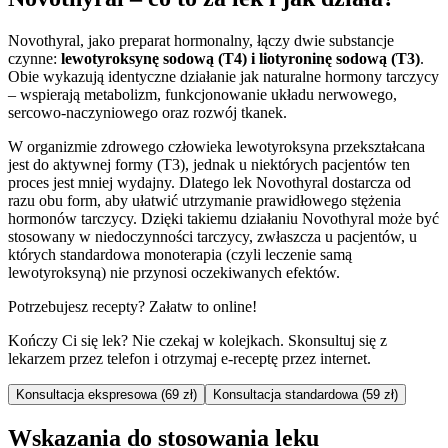
Novothyral, jako preparat hormonalny, łączy dwie substancje
czynne:
lewotyroksynę sodową (T4) i liotyroninę sodową (T3)
.
Obie wykazują identyczne działanie jak naturalne hormony tarczycy
– wspierają metabolizm, funkcjonowanie układu nerwowego,
sercowo-naczyniowego oraz rozwój tkanek.
W organizmie zdrowego człowieka lewotyroksyna przekształcana
jest do aktywnej formy (T3), jednak u niektórych pacjentów ten
proces jest mniej wydajny. Dlatego lek Novothyral dostarcza od
razu obu form, aby ułatwić utrzymanie prawidłowego stężenia
hormonów tarczycy. Dzięki takiemu działaniu Novothyral może być
stosowany w niedoczynności tarczycy, zwłaszcza u pacjentów, u
których standardowa monoterapia (czyli leczenie samą
lewotyroksyną) nie przynosi oczekiwanych efektów.
Potrzebujesz recepty? Załatw to online!
Kończy Ci się lek? Nie czekaj w kolejkach. Skonsultuj się z
lekarzem przez telefon i otrzymaj e-receptę przez internet.
Konsultacja ekspresowa (69 zł)
Konsultacja standardowa (59 zł)
Wskazania do stosowania leku