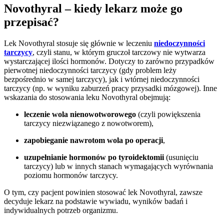
Novothyral – kiedy lekarz może go
przepisać?
Lek Novothyral stosuje się głównie w leczeniu
niedoczynności
tarczycy
, czyli stanu, w którym gruczoł tarczowy nie wytwarza
wystarczającej ilości hormonów. Dotyczy to zarówno przypadków
pierwotnej niedoczynności tarczycy (gdy problem leży
bezpośrednio w samej tarczycy), jak i wtórnej niedoczynności
tarczycy (np. w wyniku zaburzeń pracy przysadki mózgowej). Inne
wskazania do stosowania leku Novothyral obejmują:
leczenie wola nienowotworowego
(czyli powiększenia
tarczycy niezwiązanego z nowotworem),
zapobieganie nawrotom wola po operacji
,
uzupełnianie hormonów po tyroidektomii
(usunięciu
tarczycy) lub w innych stanach wymagających wyrównania
poziomu hormonów tarczycy.
O tym, czy pacjent powinien stosować lek Novothyral, zawsze
decyduje lekarz na podstawie wywiadu, wyników badań i
indywidualnych potrzeb organizmu.