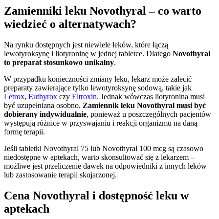
Zamienniki leku Novothyral – co warto
wiedzieć o alternatywach?
Na rynku dostępnych jest niewiele leków, które łączą
lewotyroksynę i liotyroninę w jednej tabletce. Dlatego
Novothyral
to preparat stosunkowo unikalny
.
W przypadku konieczności zmiany leku, lekarz może zalecić
preparaty zawierające tylko lewotyroksynę sodową, takie jak
Letrox
,
Euthyrox
czy
Eltroxin
. Jednak wówczas liotyronina musi
być uzupełniana osobno.
Zamiennik leku Novothyral musi być
dobierany indywidualnie
, ponieważ u poszczególnych pacjentów
występują różnice w przyswajaniu i reakcji organizmu na daną
formę terapii.
Jeśli tabletki Novothyral 75 lub Novothyral 100 mcg są czasowo
niedostępne w aptekach, warto skonsultować się z lekarzem –
możliwe jest przeliczenie dawek na odpowiedniki z innych leków
lub zastosowanie terapii skojarzonej.
Cena Novothyral i dostępność leku w
aptekach