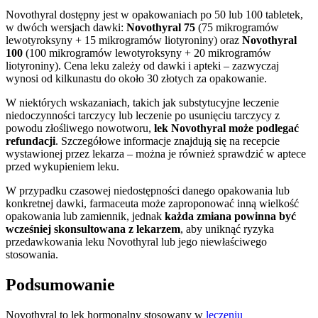
Novothyral dostępny jest w opakowaniach po 50 lub 100 tabletek,
w dwóch wersjach dawki:
Novothyral 75
(75 mikrogramów
lewotyroksyny + 15 mikrogramów liotyroniny) oraz
Novothyral
100
(100 mikrogramów lewotyroksyny + 20 mikrogramów
liotyroniny). Cena leku zależy od dawki i apteki – zazwyczaj
wynosi od kilkunastu do około 30 złotych za opakowanie.
W niektórych wskazaniach, takich jak substytucyjne leczenie
niedoczynności tarczycy lub leczenie po usunięciu tarczycy z
powodu złośliwego nowotworu,
lek Novothyral może podlegać
refundacji
. Szczegółowe informacje znajdują się na recepcie
wystawionej przez lekarza – można je również sprawdzić w aptece
przed wykupieniem leku.
W przypadku czasowej niedostępności danego opakowania lub
konkretnej dawki, farmaceuta może zaproponować inną wielkość
opakowania lub zamiennik, jednak
każda zmiana powinna być
wcześniej skonsultowana z lekarzem
, aby uniknąć ryzyka
przedawkowania leku Novothyral lub jego niewłaściwego
stosowania.
Podsumowanie
Novothyral to lek hormonalny stosowany w
leczeniu