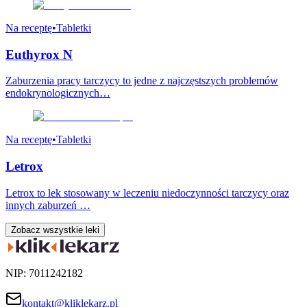
Na receptę
•
Tabletki
Euthyrox N
Zaburzenia pracy tarczycy to jedne z najczęstszych problemów
endokrynologicznych…
Na receptę
•
Tabletki
Letrox
Letrox to lek stosowany w leczeniu niedoczynności tarczycy oraz
innych zaburzeń …
Zobacz wszystkie leki
NIP: 7011242182
kontakt@kliklekarz.pl