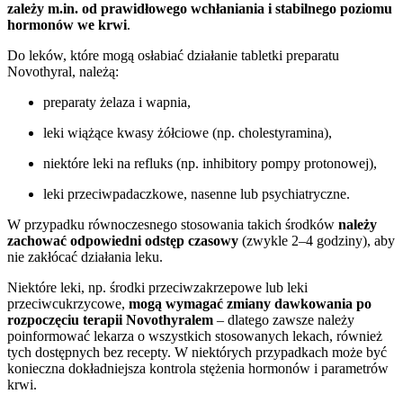
zależy m.in. od prawidłowego wchłaniania i stabilnego poziomu
hormonów we krwi
.
Do leków, które mogą osłabiać działanie tabletki preparatu
Novothyral, należą:
preparaty żelaza i wapnia,
leki wiążące kwasy żółciowe (np. cholestyramina),
niektóre leki na refluks (np. inhibitory pompy protonowej),
leki przeciwpadaczkowe, nasenne lub psychiatryczne.
W przypadku równoczesnego stosowania takich środków
należy
zachować odpowiedni odstęp czasowy
(zwykle 2–4 godziny), aby
nie zakłócać działania leku.
Niektóre leki, np. środki przeciwzakrzepowe lub leki
przeciwcukrzycowe,
mogą wymagać zmiany dawkowania po
rozpoczęciu terapii Novothyralem
– dlatego zawsze należy
poinformować lekarza o wszystkich stosowanych lekach, również
tych dostępnych bez recepty. W niektórych przypadkach może być
konieczna dokładniejsza kontrola stężenia hormonów i parametrów
krwi.