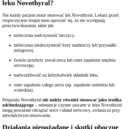
leku Novothyral?
Nie każdy pacjent może stosować lek Novothyral. Lekarz przed
rozpoczęciem terapii musi upewnić się, że nie występują
przeciwwskazania, takie jak:
nieleczona nadczynność tarczycy,
nieleczona niedoczynność kory nadnerczy lub przysadki
mózgowej,
świeżo przebyty zawał serca lub ostre zapalenie mięśnia
sercowego,
nadwrażliwość na którykolwiek składnik leku,
ostre zapalenie całego serca (np. zapalenie osierdzia lub
wsierdzia).
Preparatu Novothyral
nie należy również stosować jako środka
odchudzającego
– substancje czynne zawarte w leku Novothyral
mogą poważnie obciążać serce i układ nerwowy, zwłaszcza przy
niewłaściwym stosowaniu.
Działania niepożądane i skutki uboczne