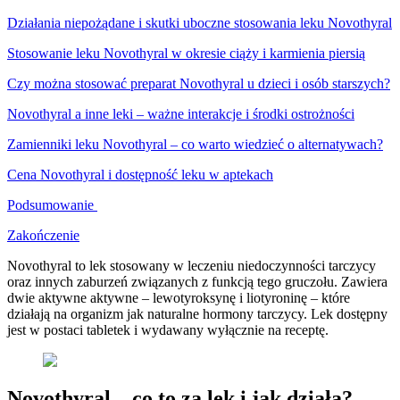
Działania niepożądane i skutki uboczne stosowania leku Novothyral
Stosowanie leku Novothyral w okresie ciąży i karmienia piersią
Czy można stosować preparat Novothyral u dzieci i osób starszych?
Novothyral a inne leki – ważne interakcje i środki ostrożności
Zamienniki leku Novothyral – co warto wiedzieć o alternatywach?
Cena Novothyral i dostępność leku w aptekach
Podsumowanie
Zakończenie
Novothyral to lek stosowany w leczeniu niedoczynności tarczycy
oraz innych zaburzeń związanych z funkcją tego gruczołu. Zawiera
dwie aktywne aktywne – lewotyroksynę i liotyroninę – które
działają na organizm jak naturalne hormony tarczycy. Lek dostępny
jest w postaci tabletek i wydawany wyłącznie na receptę.
Novothyral – co to za lek i jak działa?