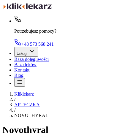
Potrzebujesz pomocy?
+48 573 568 241
Usługi
Baza dolegliwości
Baza leków
Kontakt
Blog
Kliklekarz
/
APTECZKA
/
NOVOTHYRAL
Novothyral