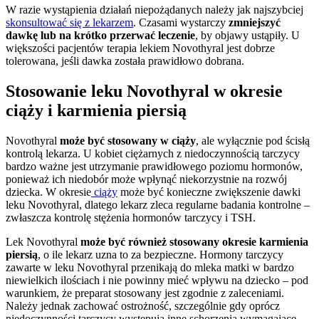
W razie wystąpienia działań niepożądanych należy jak najszybciej
skonsultować się z lekarzem
. Czasami wystarczy
zmniejszyć
dawkę lub na krótko przerwać leczenie
, by objawy ustąpiły. U
większości pacjentów terapia lekiem Novothyral jest dobrze
tolerowana, jeśli dawka została prawidłowo dobrana.
Stosowanie leku Novothyral w okresie
ciąży i karmienia piersią
Novothyral
może być stosowany w ciąży
, ale wyłącznie pod ścisłą
kontrolą lekarza. U kobiet ciężarnych z niedoczynnością tarczycy
bardzo ważne jest utrzymanie prawidłowego poziomu hormonów,
ponieważ ich niedobór może wpłynąć niekorzystnie na rozwój
dziecka. W okresie
ciąży
może być konieczne zwiększenie dawki
leku Novothyral, dlatego lekarz zleca regularne badania kontrolne –
zwłaszcza kontrolę stężenia hormonów tarczycy i TSH.
Lek Novothyral
może być również stosowany okresie karmienia
piersią
, o ile lekarz uzna to za bezpieczne. Hormony tarczycy
zawarte w leku Novothyral przenikają do mleka matki w bardzo
niewielkich ilościach i nie powinny mieć wpływu na dziecko – pod
warunkiem, że preparat stosowany jest zgodnie z zaleceniami.
Należy jednak zachować ostrożność, szczególnie gdy oprócz
niedoczynności tarczycy występują inne schorzenia wymagające