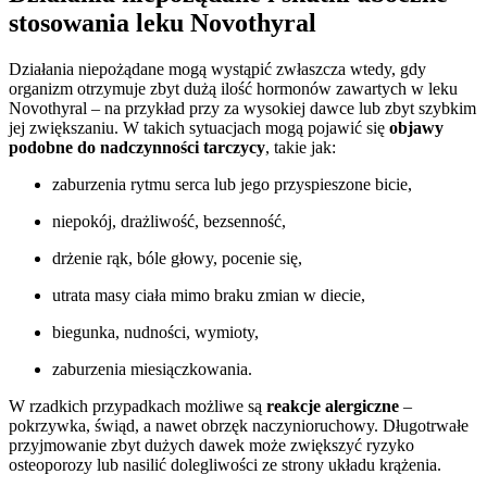
stosowania leku Novothyral
Działania niepożądane mogą wystąpić zwłaszcza wtedy, gdy
organizm otrzymuje zbyt dużą ilość hormonów zawartych w leku
Novothyral – na przykład przy za wysokiej dawce lub zbyt szybkim
jej zwiększaniu. W takich sytuacjach mogą pojawić się
objawy
podobne do
nadczynności tarczycy
, takie jak:
zaburzenia rytmu serca lub jego przyspieszone bicie,
niepokój, drażliwość, bezsenność,
drżenie rąk, bóle głowy, pocenie się,
utrata masy ciała mimo braku zmian w diecie,
biegunka, nudności, wymioty,
zaburzenia miesiączkowania.
W rzadkich przypadkach możliwe są
reakcje alergiczne
–
pokrzywka, świąd, a nawet
obrzęk naczynioruchowy. Długotrwałe
przyjmowanie zbyt dużych dawek może zwiększyć ryzyko
osteoporozy lub nasilić dolegliwości ze strony układu krążenia.