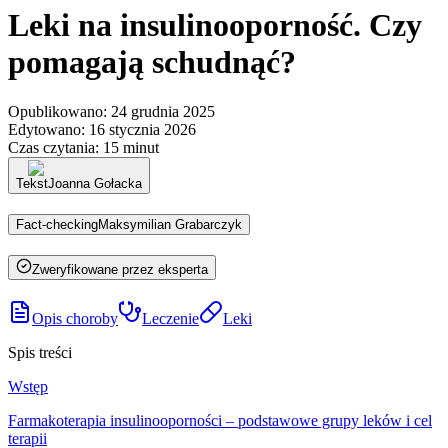
Leki na insulinooporność. Czy
pomagają schudnąć?
Opublikowano
:
24 grudnia 2025
Edytowano
:
16 stycznia 2026
Czas czytania
:
15 minut
Tekst
Joanna Gołacka
Fact-checking
Maksymilian Grabarczyk
Zweryfikowane przez eksperta
Opis choroby
Leczenie
Leki
Spis treści
Wstęp
Farmakoterapia insulinooporności – podstawowe grupy leków i cel
terapii