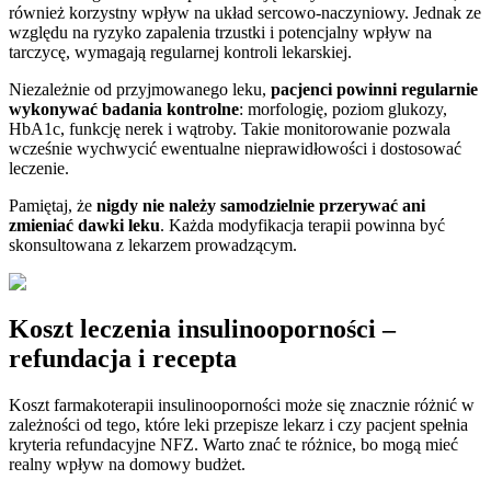
również korzystny wpływ na układ sercowo-naczyniowy. Jednak ze
względu na ryzyko zapalenia trzustki i potencjalny wpływ na
tarczycę, wymagają regularnej kontroli lekarskiej.
Niezależnie od przyjmowanego leku,
pacjenci powinni regularnie
wykonywać badania kontrolne
: morfologię, poziom glukozy,
HbA1c, funkcję nerek i wątroby. Takie monitorowanie pozwala
wcześnie wychwycić ewentualne nieprawidłowości i dostosować
leczenie.
Pamiętaj, że
nigdy nie należy samodzielnie przerywać ani
zmieniać dawki leku
. Każda modyfikacja terapii powinna być
skonsultowana z lekarzem prowadzącym.
Koszt leczenia insulinooporności –
refundacja i recepta
Koszt farmakoterapii insulinooporności może się znacznie różnić w
zależności od tego, które leki przepisze lekarz i czy pacjent spełnia
kryteria refundacyjne NFZ. Warto znać te różnice, bo mogą mieć
realny wpływ na domowy budżet.