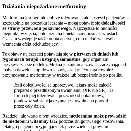
Działania niepożądane metforminy
Metformina jest ogólnie dobrze tolerowana, ale u części pacjentów –
szczególnie na początku leczenia – mogą pojawić się
dolegliwości
ze strony przewodu pokarmowego
. Najczęstsze to nudności,
biegunki, wzdęcia, bóle brzucha i metaliczny posmak w ustach.
Czasem występuje także utrata apetytu, co u niektórych osób
wzmacnia efekt odchudzający.
Te objawy najczęściej pojawiają się
w pierwszych dniach lub
tygodniach terapii i ustępują samoistnie
, gdy organizm
przyzwyczai się do leku. Można je zminimalizować, zaczynając od
małych dawek i stopniowo je zwiększając. Pomaga również
przyjmowanie metforminy w trakcie lub bezpośrednio po posiłku.
Jeśli dolegliwości są uporczywe, lekarz może zalecić
preparat o przedłużonym uwalnianiu (XR lub SR). Ta
forma lepiej tolerowana przez układ pokarmowy,
ponieważ substancja czynna jest uwalniana powoli
przez cały dzień.
Rzadziej, ale warto o tym wiedzieć,
metformina może prowadzić
do niedoboru witaminy B12
podczas długotrwałego stosowania.
Dlatego pacjenci przyjmujący lek przez wiele lat powinni