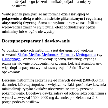
ilość zjadanego jedzenia i unikać podjadania między
posiłkami.
Warto jednak pamiętać, że metformina działa
najlepiej w
połączeniu z dietą o niskim indeksie glikemicznym i regularną
aktywnością fizyczną
. Sama nie wykona pracy za nas. Jeśli nie
wprowadzisz zmian w stylu życia, efekt odchudzający będzie
minimalny lub w ogóle nie wystąpi.
Dostępne preparaty i dawkowanie
W polskich aptekach metformina jest dostępna pod wieloma
nazwami:
Siofor
,
Metifor
,
Metformax
,
Formetic
,
Metfogamma
czy
Glucophage
. Wszystkie zawierają tę samą substancję czynną i
różnią się głównie producentem oraz ceną. Lek jest refundowany,
więc dopłata pacjenta wynosi zazwyczaj od 3 do 15 zł za
opakowanie.
Leczenie metforminą zaczyna się
od małych dawek
(500–850 mg
dziennie), które są stopniowo zwiększane. Taki sposób dawkowania
minimalizuje ryzyko skutków ubocznych ze strony przewodu
pokarmowego. Docelowa dawka zależy od odpowiedzi organizmu i
wynosi zazwyczaj 1500–2000 mg dziennie, podzielona na 2–3
porcje podczas posiłków.