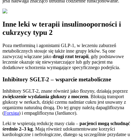
jeśli nadwaga znacząco utrudnia codzienne funkcjonowanie.
Inne leki w terapii insulinooporności i
cukrzycy typu 2
Poza metforminą i agonistami GLP-1, w leczeniu zaburzeń
metabolicznych stosuje się także inne grupy leków. Są one
zazwyczaj włączane jako
drugi rzut terapii
, gdy podstawowe
leczenie okazuje się niewystarczające lub gdy pacjent ma
dodatkowe schorzenia wymagające specyficznego podejścia.
Inhibitory SGLT-2 – wsparcie metaboliczne
Inhibitory SGLT-2, znane również jako flozyny, działają poprzez
zwiększenie wydalania glukozy z moczem
. Blokują transport
glukozy w nerkach, dzięki czemu nadmiar cukru jest usuwany z
organizmu naturalną drogą. Do tej grupy należą dapagliflozyna
(
Forxiga
) i empagliflozyna (Jardiance).
Leki te wspierają redukcję masy ciała –
pacjenci mogą schudnąć
średnio 2–3 kg
. Mają również udokumentowane korzyści
kardiologiczne i nefrologiczne, dlatego są szczególnie przydatne u