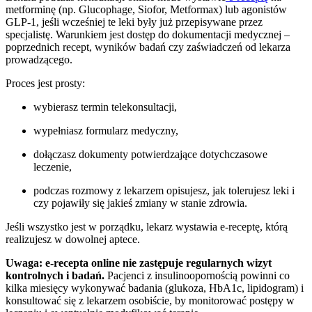
metforminę (np. Glucophage, Siofor, Metformax) lub agonistów
GLP-1, jeśli wcześniej te leki były już przepisywane przez
specjalistę. Warunkiem jest dostęp do dokumentacji medycznej –
poprzednich recept, wyników badań czy zaświadczeń od lekarza
prowadzącego.
Proces jest prosty:
wybierasz termin telekonsultacji,
wypełniasz formularz medyczny,
dołączasz dokumenty potwierdzające dotychczasowe
leczenie,
podczas rozmowy z lekarzem opisujesz, jak tolerujesz leki i
czy pojawiły się jakieś zmiany w stanie zdrowia.
Jeśli wszystko jest w porządku, lekarz wystawia e-receptę, którą
realizujesz w dowolnej aptece.
Uwaga: e-recepta online nie zastępuje regularnych wizyt
kontrolnych i badań.
Pacjenci z insulinoopornością powinni co
kilka miesięcy wykonywać badania (glukoza, HbA1c, lipidogram) i
konsultować się z lekarzem osobiście, by monitorować postępy w