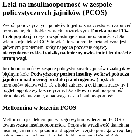
Leki na insulinooporność w zespole
policystycznych jajników (PCOS)
Zespół policystycznych jajników to jedno z najczęstszych zaburzeń
hormonalnych u kobiet w wieku rozrodczym.
Dotyka nawet 10–
15% populacji
i często współistnieje z insulinoopornością. Dla
wielu pacjentek z PCOS to właśnie zaburzenie metaboliczne jest
głównym problemem, który napędza pozostałe objawy –
nieregularne cykle, trądzik, nadmierny owłosienie i trudności z
utratą wagi
.
Insulinooporność w zespole policystycznych jajników działa jak w
błędnym kole.
Podwyższony poziom insuliny we krwi pobudza
jajniki do nadmiernej produkcji androgenów
(męskich
hormonów płciowych). Te z kolei zaburzają cykl menstruacyjny i
pogłębiają objawy kosmetyczne. Dodatkowo insulinooporność
utrudnia odchudzanie, a nadwaga nasila insulinooporność.
Metformina w leczeniu PCOS
Metformina jest lekiem pierwszego wyboru w leczeniu PCOS z
towarzyszącą insulinoopornością. Poprawia wrażliwość tkanek na
insulinę, zmniejsza poziom androgenów i często pomaga w regulacji
cyklu menstruacyjnego. U wielu kobiet prowadzi również do