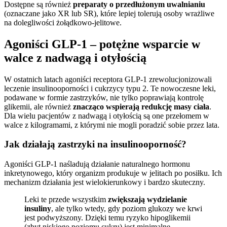
Dostępne są również
preparaty o przedłużonym uwalnianiu
(oznaczane jako XR lub SR), które lepiej tolerują osoby wrażliwe
na dolegliwości żołądkowo-jelitowe.
Agoniści GLP-1 – potężne wsparcie w
walce z nadwagą i otyłością
W ostatnich latach agoniści receptora GLP-1 zrewolucjonizowali
leczenie insulinooporności i cukrzycy typu 2. Te nowoczesne leki,
podawane w formie zastrzyków, nie tylko poprawiają kontrolę
glikemii, ale również
znacząco wspierają redukcję masy ciała
.
Dla wielu pacjentów z nadwagą i otyłością są one przełomem w
walce z kilogramami, z którymi nie mogli poradzić sobie przez lata.
Jak działają zastrzyki na insulinooporność?
Agoniści GLP-1 naśladują działanie naturalnego hormonu
inkretynowego, który organizm produkuje w jelitach po posiłku. Ich
mechanizm działania jest wielokierunkowy i bardzo skuteczny.
Leki te przede wszystkim
zwiększają wydzielanie
insuliny
, ale tylko wtedy, gdy poziom glukozy we krwi
jest podwyższony. Dzięki temu ryzyko hipoglikemii
(zbyt niskiego poziomu cukru) jest minimalne.