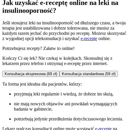
Jak uzyskać e-receptę online na leki na
insulinooporność?
Jeśli stosujesz leki na insulinooporność od dłuższego czasu, a twoja
terapia jest ustabilizowana i dobrze tolerowana, nie musisz za
każdym razem jechać do przychodni po receptę. Możesz skorzystać
z wygodnej opcji telekonsultacji i uzyskać
e-receptę
online.
Potrzebujesz recepty? Załatw to online!
Kończy Ci się lek? Nie czekaj w kolejkach. Skonsultuj się z
lekarzem przez telefon i otrzymaj e-receptę przez internet.
Konsultacja ekspresowa (69 zł)
Konsultacja standardowa (59 zł)
Ta forma jest idealna dla pacjentów, którzy:
przyjmują leki regularnie i wiedzą, że dobrze im służą,
nie mają nowych objawów ani powikłań wymagających
badania w gabinecie,
potrzebują jedynie przedłużenia dotychczasowego leczenia.
Lekarz podczas konsultacji online może wystawić
e-receptę
na