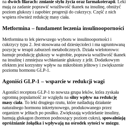
na
dwóch filarach: zmianie stylu życia oraz farmakoterapii
. Leki
mają za zadanie poprawić wrażliwość tkanek na insulinę, obniżyć
poziom glukozy i zapobiec progresji do cukrzycy. Część z nich
wspiera również redukcję masy ciała.
Metformina – fundament leczenia insulinooporności
Metformina to lek pierwszego wyboru w insulinooporności i
cukrzycy typu 2. Jest stosowana od dziesięcioleci i ma ugruntowaną
pozycję w terapii zaburzeń metabolicznych. Działa wielotorowo:
hamuje produkcję glukozy w wątrobie, poprawia wrażliwość tkanek
na insulinę i zmniejsza wchłanianie glukozy z jelit. Dodatkowym
efektem jest korzystny wpływ na mikrobiom jelitowy i zwiększenie
poziomu hormonu GLP-1.
Agoniści GLP-1 – wsparcie w redukcji wagi
Agoniści receptora GLP-1 to nowsza grupa leków, która zyskała
ogromną popularność ze względu na
silny wpływ na redukcję
masy ciała
. To leki drugiego rzutu, które naśladują działanie
naturalnego hormonu inkretynowego, produkowanego przez
organizm w jelitach po posiłku. Zwiększają wydzielanie insuliny,
hamują glukagon (hormon podnoszący poziom cukru),
spowalniają
opróżnianie żołądka i wpływają na ośrodek sytości w mózgu
.