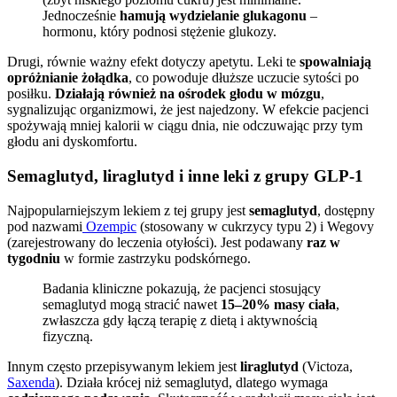
Jednocześnie
hamują wydzielanie glukagonu
–
hormonu, który podnosi stężenie glukozy.
Drugi, równie ważny efekt dotyczy apetytu. Leki te
spowalniają
opróżnianie żołądka
, co powoduje dłuższe uczucie sytości po
posiłku.
Działają również na ośrodek głodu w mózgu
,
sygnalizując organizmowi, że jest najedzony. W efekcie pacjenci
spożywają mniej kalorii w ciągu dnia, nie odczuwając przy tym
głodu ani dyskomfortu.
Semaglutyd, liraglutyd i inne leki z grupy GLP-1
Najpopularniejszym lekiem z tej grupy jest
semaglutyd
, dostępny
pod nazwami
Ozempic
(stosowany w cukrzycy typu 2) i Wegovy
(zarejestrowany do leczenia otyłości). Jest podawany
raz w
tygodniu
w formie zastrzyku podskórnego.
Badania kliniczne pokazują, że pacjenci stosujący
semaglutyd mogą stracić nawet
15–20% masy ciała
,
zwłaszcza gdy łączą terapię z dietą i aktywnością
fizyczną.
Innym często przepisywanym lekiem jest
liraglutyd
(Victoza,
Saxenda
). Działa krócej niż semaglutyd, dlatego wymaga