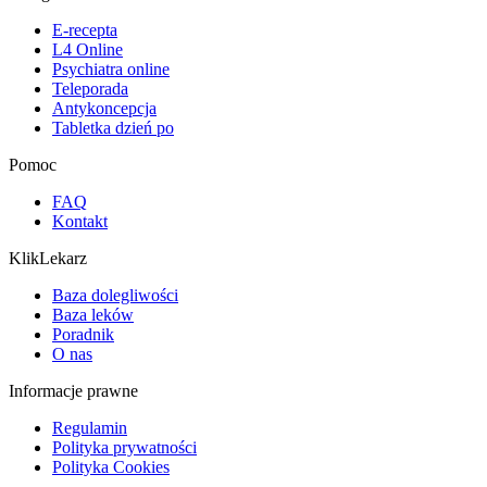
E-recepta
L4 Online
Psychiatra online
Teleporada
Antykoncepcja
Tabletka dzień po
Pomoc
FAQ
Kontakt
KlikLekarz
Baza dolegliwości
Baza leków
Poradnik
O nas
Informacje prawne
Regulamin
Polityka prywatności
Polityka Cookies