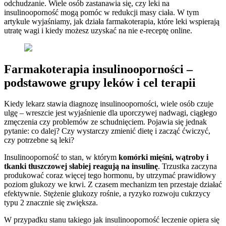
odchudzanie. Wiele osób zastanawia się, czy leki na
insulinooporność mogą pomóc w redukcji masy ciała. W tym
artykule wyjaśniamy, jak działa farmakoterapia, które leki wspierają
utratę wagi i kiedy możesz uzyskać na nie e-receptę online.
Farmakoterapia insulinooporności –
podstawowe grupy leków i cel terapii
Kiedy lekarz stawia diagnozę insulinooporności, wiele osób czuje
ulgę – wreszcie jest wyjaśnienie dla uporczywej nadwagi, ciągłego
zmęczenia czy problemów ze schudnięciem. Pojawia się jednak
pytanie: co dalej? Czy wystarczy zmienić dietę i zacząć ćwiczyć,
czy potrzebne są leki?
Insulinooporność to stan, w którym
komórki mięśni, wątroby i
tkanki tłuszczowej słabiej reagują na insulinę
. Trzustka zaczyna
produkować coraz więcej tego hormonu, by utrzymać prawidłowy
poziom glukozy we krwi. Z czasem mechanizm ten przestaje działać
efektywnie. Stężenie glukozy rośnie, a ryzyko rozwoju cukrzycy
typu 2 znacznie się zwiększa.
W przypadku stanu takiego jak insulinooporność leczenie opiera się