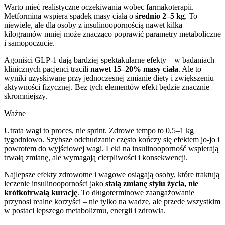
Warto mieć realistyczne oczekiwania wobec farmakoterapii.
Metformina wspiera spadek masy ciała o
średnio 2–5 kg
. To
niewiele, ale dla osoby z insulinoopornością nawet kilka
kilogramów mniej może znacząco poprawić parametry metaboliczne
i samopoczucie.
Agoniści GLP-1 dają bardziej spektakularne efekty – w badaniach
klinicznych pacjenci tracili
nawet 15–20% masy ciała
. Ale to
wyniki uzyskiwane przy jednoczesnej zmianie diety i zwiększeniu
aktywności fizycznej. Bez tych elementów efekt będzie znacznie
skromniejszy.
Ważne
Utrata wagi to proces, nie sprint. Zdrowe tempo to 0,5–1 kg
tygodniowo. Szybsze odchudzanie często kończy się efektem jo-jo i
powrotem do wyjściowej wagi. Leki na insulinooporność wspierają
trwałą zmianę, ale wymagają cierpliwości i konsekwencji.
Najlepsze efekty zdrowotne i wagowe osiągają osoby, które traktują
leczenie insulinooporności jako
stałą zmianę stylu życia, nie
krótkotrwałą kurację
. To długoterminowe zaangażowanie
przynosi realne korzyści – nie tylko na wadze, ale przede wszystkim
w postaci lepszego metabolizmu, energii i zdrowia.