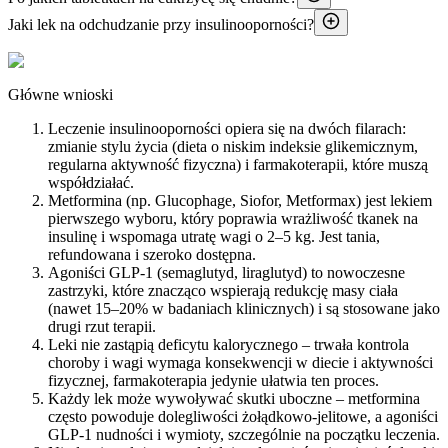
Jaki lek na odchudzanie przy insulinooporności?
Główne wnioski
Leczenie insulinooporności opiera się na dwóch filarach:
zmianie stylu życia (dieta o niskim indeksie glikemicznym,
regularna aktywność fizyczna) i farmakoterapii, które muszą
współdziałać.
Metformina (np. Glucophage, Siofor, Metformax) jest lekiem
pierwszego wyboru, który poprawia wrażliwość tkanek na
insulinę i wspomaga utratę wagi o 2–5 kg. Jest tania,
refundowana i szeroko dostępna.
Agoniści GLP-1 (semaglutyd, liraglutyd) to nowoczesne
zastrzyki, które znacząco wspierają redukcję masy ciała
(nawet 15–20% w badaniach klinicznych) i są stosowane jako
drugi rzut terapii.
Leki nie zastąpią deficytu kalorycznego – trwała kontrola
choroby i wagi wymaga konsekwencji w diecie i aktywności
fizycznej, farmakoterapia jedynie ułatwia ten proces.
Każdy lek może wywoływać skutki uboczne – metformina
często powoduje dolegliwości żołądkowo-jelitowe, a agoniści
GLP-1 nudności i wymioty, szczególnie na początku leczenia.