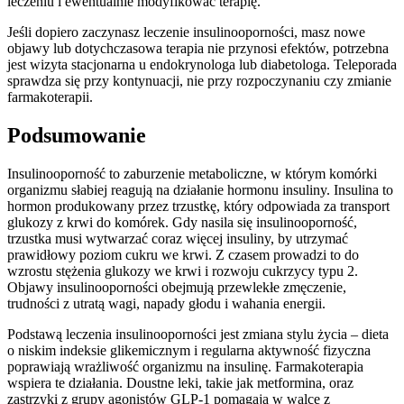
leczeniu i ewentualnie modyfikować terapię.
Jeśli dopiero zaczynasz leczenie insulinooporności, masz nowe
objawy lub dotychczasowa terapia nie przynosi efektów, potrzebna
jest wizyta stacjonarna u endokrynologa lub diabetologa. Teleporada
sprawdza się przy kontynuacji, nie przy rozpoczynaniu czy zmianie
farmakoterapii.
Podsumowanie
Insulinooporność to zaburzenie metaboliczne, w którym komórki
organizmu słabiej reagują na działanie hormonu insuliny. Insulina to
hormon produkowany przez trzustkę, który odpowiada za transport
glukozy z krwi do komórek. Gdy nasila się insulinooporność,
trzustka musi wytwarzać coraz więcej insuliny, by utrzymać
prawidłowy poziom cukru we krwi. Z czasem prowadzi to do
wzrostu stężenia glukozy we krwi i rozwoju cukrzycy typu 2.
Objawy insulinooporności obejmują przewlekłe zmęczenie,
trudności z utratą wagi, napady głodu i wahania energii.
Podstawą leczenia insulinooporności jest zmiana stylu życia – dieta
o niskim indeksie glikemicznym i regularna aktywność fizyczna
poprawiają wrażliwość organizmu na insulinę. Farmakoterapia
wspiera te działania. Doustne leki, takie jak metformina, oraz
zastrzyki z grupy agonistów GLP-1 pomagają w walce z