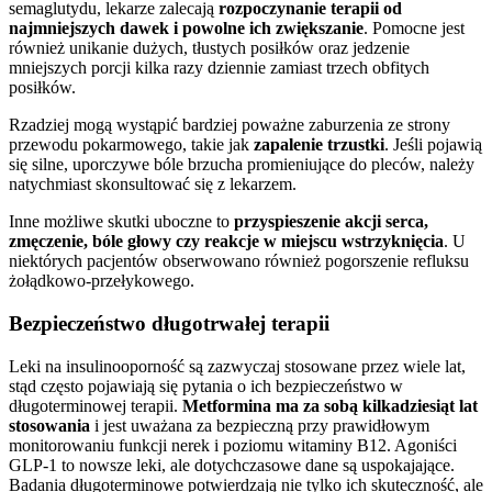
semaglutydu, lekarze zalecają
rozpoczynanie terapii od
najmniejszych dawek i powolne ich zwiększanie
. Pomocne jest
również unikanie dużych, tłustych posiłków oraz jedzenie
mniejszych porcji kilka razy dziennie zamiast trzech obfitych
posiłków.
Rzadziej mogą wystąpić bardziej poważne zaburzenia ze strony
przewodu pokarmowego, takie jak
zapalenie trzustki
. Jeśli pojawią
się silne, uporczywe bóle brzucha promieniujące do pleców, należy
natychmiast skonsultować się z lekarzem.
Inne możliwe skutki uboczne to
przyspieszenie akcji serca,
zmęczenie, bóle głowy czy reakcje w miejscu wstrzyknięcia
. U
niektórych pacjentów obserwowano również pogorszenie refluksu
żołądkowo-przełykowego.
Bezpieczeństwo długotrwałej terapii
Leki na insulinooporność są zazwyczaj stosowane przez wiele lat,
stąd często pojawiają się pytania o ich bezpieczeństwo w
długoterminowej terapii.
Metformina ma za sobą kilkadziesiąt lat
stosowania
i jest uważana za bezpieczną przy prawidłowym
monitorowaniu funkcji nerek i poziomu witaminy B12. Agoniści
GLP-1 to nowsze leki, ale dotychczasowe dane są uspokajające.
Badania długoterminowe potwierdzają nie tylko ich skuteczność, ale