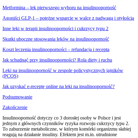
Metformina – lek pierwszego wyboru na insulinooporność
Agoniści GLP-1 – potężne wsparcie w walce z nadwagą i otyłością
Inne leki w terapii insulinooporności i cukrzycy typu 2
Skutki uboczne stosowania leków na insulinooporność
Koszt leczenia insulinooporności – refundacja i recepta
Jak schudnąć przy insulinooporności? Rola diety i ruchu
Leki na insulinooporność w zespole policystycznych jajników
(PCOS)
Jak uzyskać e-receptę online na leki na insulinooporność?
Podsumowanie
Zakończenie
Insulinooporność dotyczy co 3 dorosłej osoby w Polsce i jest
jednym z głównych czynników ryzyka rozwoju cukrzycy typu 2.
To zaburzenie metaboliczne, w którym komórki organizmu słabiej
reagują na działanie insuliny. Efektem jest m.in. utrudnione