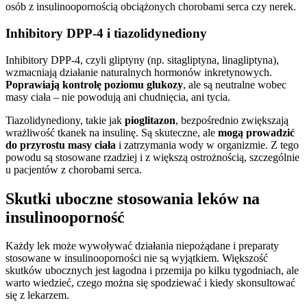
osób z insulinoopornością obciążonych chorobami serca czy nerek.
Inhibitory DPP-4 i tiazolidynediony
Inhibitory DPP-4, czyli gliptyny (np. sitagliptyna, linagliptyna),
wzmacniają działanie naturalnych hormonów inkretynowych.
Poprawiają kontrolę poziomu glukozy
, ale są neutralne wobec
masy ciała – nie powodują ani chudnięcia, ani tycia.
Tiazolidynediony, takie jak
pioglitazon
, bezpośrednio zwiększają
wrażliwość tkanek na insulinę. Są skuteczne, ale
mogą prowadzić
do przyrostu masy ciała
i zatrzymania wody w organizmie. Z tego
powodu są stosowane rzadziej i z większą ostrożnością, szczególnie
u pacjentów z chorobami serca.
Skutki uboczne stosowania leków na
insulinooporność
Każdy lek może wywoływać działania niepożądane i preparaty
stosowane w insulinooporności nie są wyjątkiem. Większość
skutków ubocznych jest łagodna i przemija po kilku tygodniach, ale
warto wiedzieć, czego można się spodziewać i kiedy skonsultować
się z lekarzem.