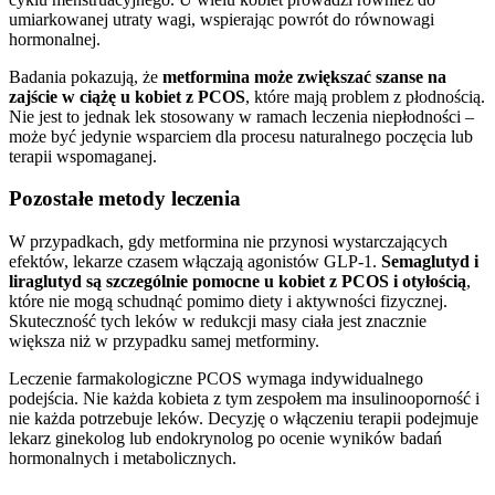
umiarkowanej utraty wagi, wspierając powrót do równowagi
hormonalnej.
Badania pokazują, że
metformina może zwiększać szanse na
zajście w ciążę u kobiet z PCOS
, które mają problem z płodnością.
Nie jest to jednak lek stosowany w ramach leczenia niepłodności –
może być jedynie wsparciem dla procesu naturalnego poczęcia lub
terapii wspomaganej.
Pozostałe metody leczenia
W przypadkach, gdy metformina nie przynosi wystarczających
efektów, lekarze czasem włączają agonistów GLP-1.
Semaglutyd i
liraglutyd są szczególnie pomocne u kobiet z PCOS i otyłością
,
które nie mogą schudnąć pomimo diety i aktywności fizycznej.
Skuteczność tych leków w redukcji masy ciała jest znacznie
większa niż w przypadku samej metforminy.
Leczenie farmakologiczne PCOS wymaga indywidualnego
podejścia. Nie każda kobieta z tym zespołem ma insulinooporność i
nie każda potrzebuje leków. Decyzję o włączeniu terapii podejmuje
lekarz ginekolog lub endokrynolog po ocenie wyników badań
hormonalnych i metabolicznych.