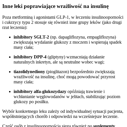
Inne leki poprawiające wrażliwość na insulinę
Poza metforminą i agonistami GLP-1, w leczeniu insulinooporności
i cukrzycy typu 2 stosuje się również inne grupy leków (jako drugi
rzut leczenia):
inhibitory SGLT-2
(np. dapagliflozyna, empagliflozyna)
zwiększają wydalanie glukozy z moczem i wspierają spadek
masy ciała;
inhibitory DPP-4
(gliptyny) wzmacniają działanie
naturalnych inkretyn, ale są neutralne wobec wagi;
tiazolidynediony
(pioglitazon) bezpośrednio zwiększają
wrażliwość na insulinę, choć mogą powodować przyrost
masy ciała;
inhibitory alfa-glukozydazy
opóźniają trawienie i
wchłanianie węglowodanów w jelitach, stabilizując poziom
glukozy po posiłku.
Wybór konkretnego leku zależy od indywidualnej sytuacji pacjenta,
współistniejących chorób i odpowiedzi na wcześniejsze leczenie.
Część osób z insulinoopornością sięga również po
suplementy