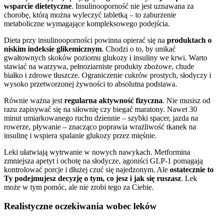
wsparcie dietetyczne
. Insulinooporność nie jest uznawana za
chorobę, którą można wyleczyć tabletką – to zaburzenie
metaboliczne wymagające kompleksowego podejścia.
Dieta przy insulinooporności powinna opierać się na
produktach o
niskim indeksie glikemicznym
. Chodzi o to, by unikać
gwałtownych skoków poziomu glukozy i insuliny we krwi. Warto
stawiać na warzywa, pełnoziarniste produkty zbożowe, chude
białko i zdrowe tłuszcze. Ograniczenie cukrów prostych, słodyczy i
wysoko przetworzonej żywności to absolutna podstawa.
Równie ważna jest
regularna aktywność fizyczna
. Nie musisz od
razu zapisywać się na siłownię czy biegać maratony. Nawet 30
minut umiarkowanego ruchu dziennie – szybki spacer, jazda na
rowerze, pływanie – znacząco poprawia wrażliwość tkanek na
insulinę i wspiera spalanie glukozy przez mięśnie.
Leki ułatwiają wytrwanie w nowych nawykach. Metformina
zmniejsza apetyt i ochotę na słodycze, agoniści GLP-1 pomagają
kontrolować porcje i dłużej czuć się najedzonym. Ale
ostatecznie to
Ty podejmujesz decyzję o tym, co jesz i jak się ruszasz
. Lek
może w tym pomóc, ale nie zrobi tego za Ciebie.
Realistyczne oczekiwania wobec leków