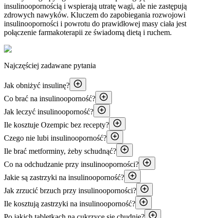
insulinoopornością i wspierają utratę wagi, ale nie zastępują
zdrowych nawyków. Kluczem do zapobiegania rozwojowi
insulinooporności i powrotu do prawidłowej masy ciała jest
połączenie farmakoterapii ze świadomą dietą i ruchem.
Najczęściej zadawane pytania
Jak obniżyć insulinę?
Co brać na insulinooporność?
Jak leczyć insulinooporność?
Ile kosztuje Ozempic bez recepty?
Czego nie lubi insulinooporność?
Ile brać metforminy, żeby schudnąć?
Co na odchudzanie przy insulinooporności?
Jakie są zastrzyki na insulinooporność?
Jak zrzucić brzuch przy insulinooporności?
Ile kosztują zastrzyki na insulinooporność?
Po jakich tabletkach na cukrzycę się chudnie?