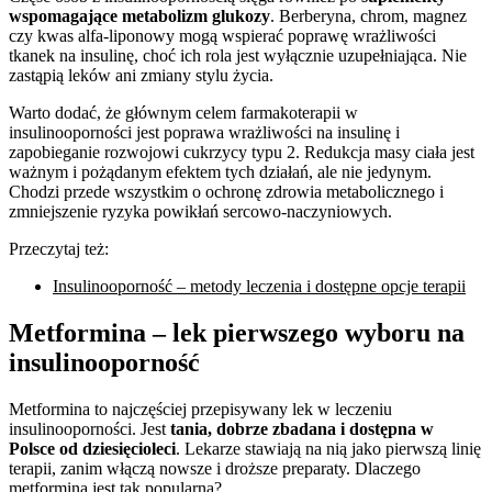
wspomagające metabolizm glukozy
. Berberyna, chrom, magnez
czy kwas alfa-liponowy mogą wspierać poprawę wrażliwości
tkanek na insulinę, choć ich rola jest wyłącznie uzupełniająca. Nie
zastąpią leków ani zmiany stylu życia.
Warto dodać, że głównym celem farmakoterapii w
insulinooporności jest poprawa wrażliwości na insulinę i
zapobieganie rozwojowi cukrzycy typu 2. Redukcja masy ciała jest
ważnym i pożądanym efektem tych działań, ale nie jedynym.
Chodzi przede wszystkim o ochronę zdrowia metabolicznego i
zmniejszenie ryzyka powikłań sercowo-naczyniowych.
Przeczytaj też:
Insulinooporność – metody leczenia i dostępne opcje terapii
Metformina – lek pierwszego wyboru na
insulinooporność
Metformina to najczęściej przepisywany lek w leczeniu
insulinooporności. Jest
tania, dobrze zbadana i dostępna w
Polsce od dziesięcioleci
. Lekarze stawiają na nią jako pierwszą linię
terapii, zanim włączą nowsze i droższe preparaty. Dlaczego
metformina jest tak popularna?