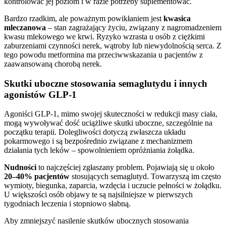
kontrolować jej poziom i w razie potrzeby suplementować.
Bardzo rzadkim, ale poważnym powikłaniem jest
kwasica
mleczanowa
– stan zagrażający życiu, związany z nagromadzeniem
kwasu mlekowego we krwi. Ryzyko wzrasta u osób z ciężkimi
zaburzeniami czynności nerek, wątroby lub niewydolnością serca. Z
tego powodu metformina ma przeciwwskazania u pacjentów z
zaawansowaną chorobą nerek.
Skutki uboczne stosowania semaglutydu i innych
agonistów GLP-1
Agoniści GLP-1, mimo swojej skuteczności w redukcji masy ciała,
mogą wywoływać dość uciążliwe skutki uboczne, szczególnie na
początku terapii. Dolegliwości dotyczą zwłaszcza układu
pokarmowego i są bezpośrednio związane z mechanizmem
działania tych leków – spowolnieniem opróżniania żołądka.
Nudności
to najczęściej zgłaszany problem. Pojawiają się u około
20–40% pacjentów
stosujących semaglutyd. Towarzyszą im często
wymioty, biegunka, zaparcia, wzdęcia i uczucie pełności w żołądku.
U większości osób objawy te są najsilniejsze w pierwszych
tygodniach leczenia i stopniowo słabną.
Aby zmniejszyć nasilenie skutków ubocznych stosowania