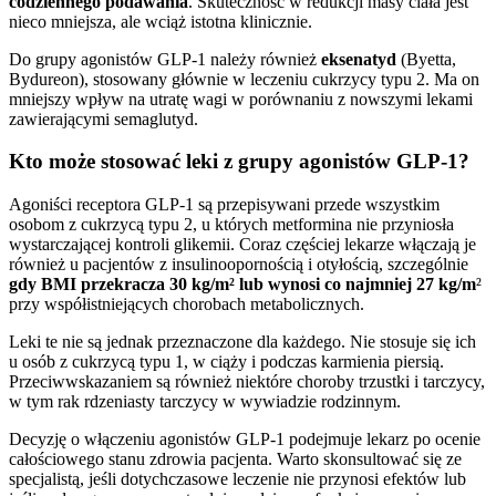
codziennego podawania
. Skuteczność w redukcji masy ciała jest
nieco mniejsza, ale wciąż istotna klinicznie.
Do grupy agonistów GLP-1 należy również
eksenatyd
(Byetta,
Bydureon), stosowany głównie w leczeniu cukrzycy typu 2. Ma on
mniejszy wpływ na utratę wagi w porównaniu z nowszymi lekami
zawierającymi semaglutyd.
Kto może stosować leki z grupy agonistów GLP-1?
Agoniści receptora GLP-1 są przepisywani przede wszystkim
osobom z cukrzycą typu 2, u których metformina nie przyniosła
wystarczającej kontroli glikemii. Coraz częściej lekarze włączają je
również u pacjentów z insulinoopornością i otyłością, szczególnie
gdy BMI przekracza 30 kg/m² lub wynosi co najmniej 27 kg/m
²
przy współistniejących chorobach metabolicznych.
Leki te nie są jednak przeznaczone dla każdego. Nie stosuje się ich
u osób z cukrzycą typu 1, w ciąży i podczas karmienia piersią.
Przeciwwskazaniem są również niektóre choroby trzustki i tarczycy,
w tym rak rdzeniasty tarczycy w wywiadzie rodzinnym.
Decyzję o włączeniu agonistów GLP-1 podejmuje lekarz po ocenie
całościowego stanu zdrowia pacjenta. Warto skonsultować się ze
specjalistą, jeśli dotychczasowe leczenie nie przynosi efektów lub