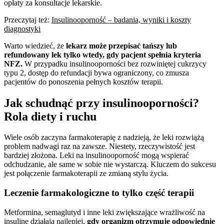
opłaty za konsultacje lekarskie.
Przeczytaj też:
Insulinooporność – badania, wyniki i koszty
diagnostyki
Warto wiedzieć, że
lekarz może przepisać tańszy lub
refundowany lek tylko wtedy, gdy pacjent spełnia kryteria
NFZ.
W przypadku insulinooporności bez rozwiniętej cukrzycy
typu 2, dostęp do refundacji bywa ograniczony, co zmusza
pacjentów do ponoszenia pełnych kosztów terapii.
Jak schudnąć przy insulinooporności?
Rola diety i ruchu
Wiele osób zaczyna farmakoterapię z nadzieją, że leki rozwiążą
problem nadwagi raz na zawsze. Niestety, rzeczywistość jest
bardziej złożona. Leki na insulinooporność mogą wspierać
odchudzanie, ale same w sobie nie wystarczą. Kluczem do sukcesu
jest połączenie farmakoterapii ze zmianą stylu życia.
Leczenie farmakologiczne to tylko część terapii
Metformina, semaglutyd i inne leki zwiększające wrażliwość na
insulinę działają najlepiej,
gdy organizm otrzymuje odpowiednie