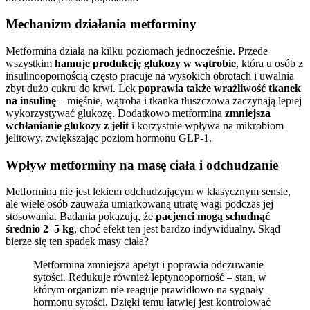
Mechanizm działania metforminy
Metformina działa na kilku poziomach jednocześnie. Przede
wszystkim
hamuje produkcję glukozy w wątrobie
, która u osób z
insulinoopornością często pracuje na wysokich obrotach i uwalnia
zbyt dużo cukru do krwi. Lek
poprawia także wrażliwość tkanek
na insulinę
– mięśnie, wątroba i tkanka tłuszczowa zaczynają lepiej
wykorzystywać glukozę. Dodatkowo metformina
zmniejsza
wchłanianie glukozy z jelit
i korzystnie wpływa na mikrobiom
jelitowy, zwiększając poziom hormonu GLP-1.
Wpływ metforminy na masę ciała i odchudzanie
Metformina nie jest lekiem odchudzającym w klasycznym sensie,
ale wiele osób zauważa umiarkowaną utratę wagi podczas jej
stosowania. Badania pokazują, że
pacjenci mogą schudnąć
średnio 2–5 kg
, choć efekt ten jest bardzo indywidualny. Skąd
bierze się ten spadek masy ciała?
Metformina zmniejsza apetyt i poprawia odczuwanie
sytości. Redukuje również leptynooporność – stan, w
którym organizm nie reaguje prawidłowo na sygnały
hormonu sytości. Dzięki temu łatwiej jest kontrolować