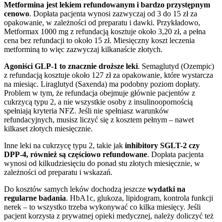
Metformina jest lekiem refundowanym i bardzo przystępnym
cenowo
. Dopłata pacjenta wynosi zazwyczaj od 3 do 15 zł za
opakowanie, w zależności od preparatu i dawki. Przykładowo,
Metformax 1000 mg z refundacją kosztuje około 3,20 zł, a pełna
cena bez refundacji to około 15 zł. Miesięczny koszt leczenia
metforminą to więc zazwyczaj kilkanaście złotych.
Agoniści GLP-1 to znacznie droższe leki
. Semaglutyd (Ozempic)
z refundacją kosztuje około 127 zł za opakowanie, które wystarcza
na miesiąc. Liraglutyd (Saxenda) ma podobny poziom dopłaty.
Problem w tym, że refundacja obejmuje głównie pacjentów z
cukrzycą typu 2, a nie wszystkie osoby z insulinoopornością
spełniają kryteria NFZ. Jeśli nie spełniasz warunków
refundacyjnych, musisz liczyć się z kosztem pełnym – nawet
kilkaset złotych miesięcznie.
Inne leki na cukrzycę typu 2, takie jak
inhibitory SGLT-2 czy
DPP-4, również są częściowo refundowane
. Dopłata pacjenta
wynosi od kilkudziesięciu do ponad stu złotych miesięcznie, w
zależności od preparatu i wskazań.
Do kosztów samych leków dochodzą jeszcze
wydatki na
regularne badania
. HbA1c, glukoza, lipidogram, kontrola funkcji
nerek – to wszystko trzeba wykonywać co kilka miesięcy. Jeśli
pacjent korzysta z prywatnej opieki medycznej, należy doliczyć też