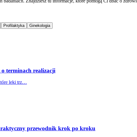
h badaniach. Znajdziesz tu informacje, które pomogą Ci dbać o zdrowi
Profilaktyka
Ginekologia
 o terminach realizacji
tóre leki trz…
ć? Praktyczny przewodnik krok po kroku