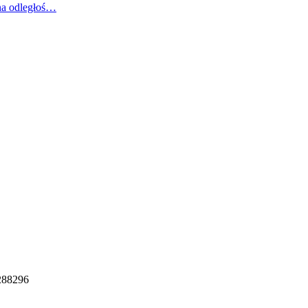
 na odległoś…
0288296