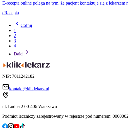
E-recepta online polega na tym, że pacjent kontaktuje się z lekarzem
eRecepta
Cofnij
1
2
3
4
Dalej
NIP: 7011242182
kontakt@kliklekarz.pl
ul. Ludna 2
00-406 Warszawa
Podmiot leczniczy zarejestrowany w rejestrze pod numerem: 00000