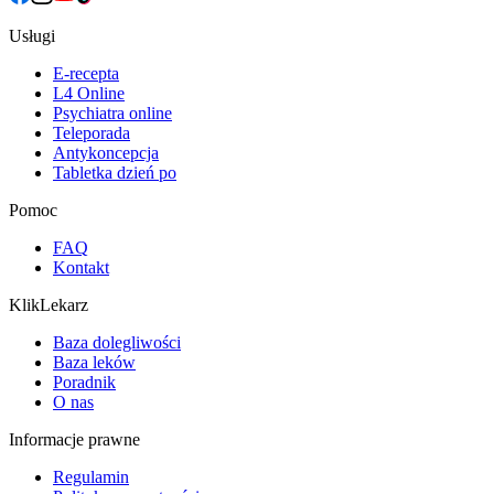
Usługi
E-recepta
L4 Online
Psychiatra online
Teleporada
Antykoncepcja
Tabletka dzień po
Pomoc
FAQ
Kontakt
KlikLekarz
Baza dolegliwości
Baza leków
Poradnik
O nas
Informacje prawne
Regulamin