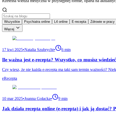
Rzetelna wiedza medyczna w przystępnej formie, oparta na aktualnyc
Wszystkie
Psychiatra online
L4 online
E-recepta
Zdrowie w pracy
Więcej
17 kwi 2025
•
Natalia Szubrycht
•
6 min
Ile ważna jest e-recepta? Wszystko, co musisz wiedzieć
Czy wiesz, że nie każda e-recepta ma taki sam termin ważności? Niek
eRecepta
10 mar 2025
•
Joanna Gołacka
•
9 min
Jak działa recepta online (e-recepta) i jak ją dosta