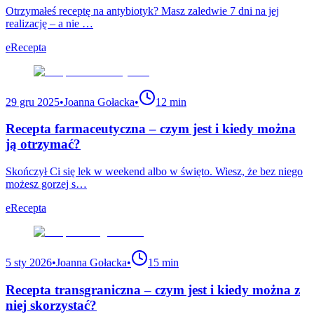
Otrzymałeś receptę na antybiotyk? Masz zaledwie 7 dni na jej
realizację – a nie …
eRecepta
29 gru 2025
•
Joanna Gołacka
•
12 min
Recepta farmaceutyczna – czym jest i kiedy można
ją otrzymać?
Skończył Ci się lek w weekend albo w święto. Wiesz, że bez niego
możesz gorzej s…
eRecepta
5 sty 2026
•
Joanna Gołacka
•
15 min
Recepta transgraniczna – czym jest i kiedy można z
niej skorzystać?