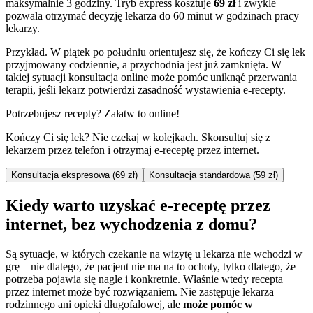
maksymalnie 3 godziny. Tryb express kosztuje
69 zł
i zwykle
pozwala otrzymać decyzję lekarza do 60 minut w godzinach pracy
lekarzy.
Przykład. W piątek po południu orientujesz się, że kończy Ci się lek
przyjmowany codziennie, a przychodnia jest już zamknięta. W
takiej sytuacji konsultacja online może pomóc uniknąć przerwania
terapii, jeśli lekarz potwierdzi zasadność wystawienia e-recepty.
Potrzebujesz recepty? Załatw to online!
Kończy Ci się lek? Nie czekaj w kolejkach. Skonsultuj się z
lekarzem przez telefon i otrzymaj e-receptę przez internet.
Konsultacja ekspresowa (69 zł)
Konsultacja standardowa (59 zł)
Kiedy warto uzyskać e-receptę przez
internet, bez wychodzenia z domu?
Są sytuacje, w których czekanie na wizytę u lekarza nie wchodzi w
grę – nie dlatego, że pacjent nie ma na to ochoty, tylko dlatego, że
potrzeba pojawia się nagle i konkretnie. Właśnie wtedy recepta
przez internet może być rozwiązaniem. Nie zastępuje lekarza
rodzinnego ani opieki długofalowej, ale
może pomóc w