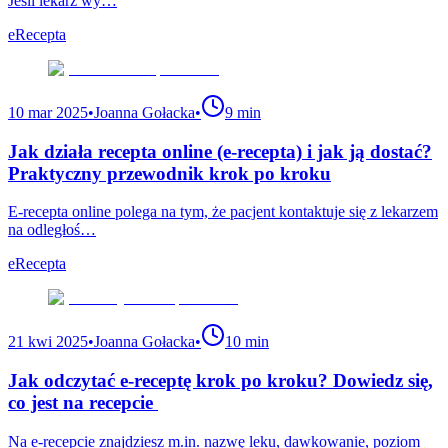
Jeśli lekarz wy…
eRecepta
10 mar 2025
•
Joanna Gołacka
•
9 min
Jak działa recepta online (e-recepta) i jak ją dostać?
Praktyczny przewodnik krok po kroku
E-recepta online polega na tym, że pacjent kontaktuje się z lekarzem
na odległoś…
eRecepta
21 kwi 2025
•
Joanna Gołacka
•
10 min
Jak odczytać e-receptę krok po kroku? Dowiedz się,
co jest na recepcie
Na e-recepcie znajdziesz m.in. nazwę leku, dawkowanie, poziom