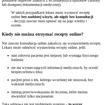
podstawie objawów znanych z wcześniejszych epizodów choroby
lub dostępnej dokumentacji medycznej).
W takich przypadkach lekarz może wystawić receptę
online
bez osobistej wizyty, ale nigdy bez konsultacji
– decyzja zawsze musi opierać się na jego wiedzy i
ocenie.
Kiedy nie można otrzymać recepty online?
Nie zawsze konsultacja online zakończy się wystawieniem recepty.
Lekarz może odmówić wystawienia recepty online, jeśli:
stan zdrowia pacjenta jest niejasny lub wymaga fizycznego
badania;
nie ma wystarczających informacji medycznych, by ocenić
bezpieczeństwo leku;
pacjent prosi o lek, którego wcześniej nie stosował, bez
wskazań medycznych;
istnieją przeciwwskazania do leczenia, które można
stwierdzić tylko stacjonarnie.
Taka odmowa nie jest problemem systemu –
to wyraz