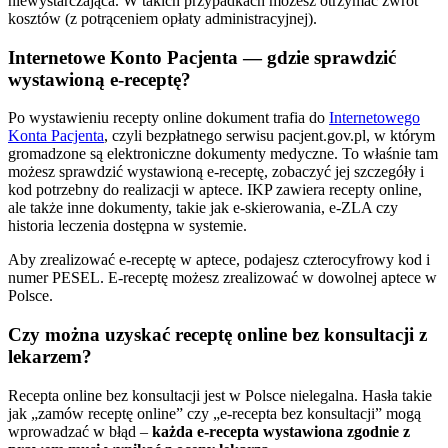
niewystarczająca. W takich przypadkach możesz otrzymać zwrot
kosztów (z potrąceniem opłaty administracyjnej).
Internetowe Konto Pacjenta — gdzie sprawdzić
wystawioną e-receptę?
Po wystawieniu recepty online dokument trafia do
Internetowego
Konta Pacjenta
, czyli bezpłatnego serwisu pacjent.gov.pl, w którym
gromadzone są elektroniczne dokumenty medyczne. To właśnie tam
możesz sprawdzić wystawioną e-receptę, zobaczyć jej szczegóły i
kod potrzebny do realizacji w aptece. IKP zawiera recepty online,
ale także inne dokumenty, takie jak e-skierowania, e-ZLA czy
historia leczenia dostępna w systemie.
Aby zrealizować e-receptę w aptece, podajesz czterocyfrowy kod i
numer PESEL. E-receptę możesz zrealizować w dowolnej aptece w
Polsce.
Czy można uzyskać receptę online bez konsultacji z
lekarzem?
Recepta online bez konsultacji jest w Polsce nielegalna. Hasła takie
jak „zamów receptę online” czy „e-recepta bez konsultacji” mogą
wprowadzać w błąd –
każda e-recepta wystawiona zgodnie z