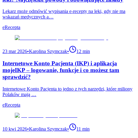
Lekarz może odmówić wypisania e-recepty na leki, gdy nie ma
wskazań medycznych a…
eRecepta
23 mar 2026
•
Karolina Szymczak
•
12 min
Internetowe Konto Pacjenta (IKP) i aplikacja
mojeIKP – logowanie, funkcje i co możesz tam
sprawdzić?
Internetowe Konto Pacjenta to jedno z tych narzędzi, które miliony
Polaków mają …
eRecepta
10 kwi 2026
•
Karolina Szymczak
•
11 min