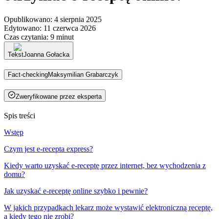
Opublikowano
:
4 sierpnia 2025
Edytowano
:
11 czerwca 2026
Czas czytania
:
9 minut
Tekst
Joanna Gołacka
Fact-checking
Maksymilian Grabarczyk
Zweryfikowane przez eksperta
Spis treści
Wstęp
Czym jest e-recepta express?
Kiedy warto uzyskać e-receptę przez internet, bez wychodzenia z
domu?
Jak uzyskać e-receptę online szybko i pewnie?
W jakich przypadkach lekarz może wystawić elektroniczną receptę,
a kiedy tego nie zrobi?