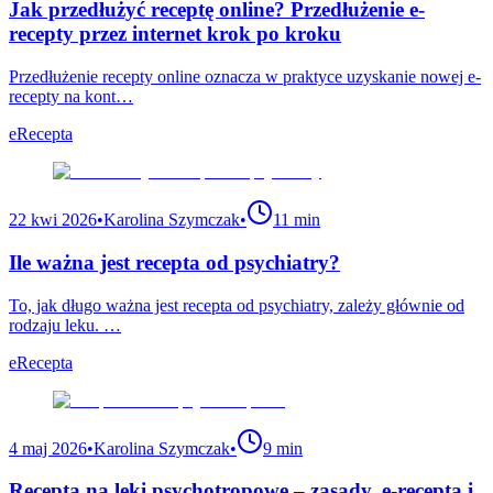
Jak przedłużyć receptę online? Przedłużenie e-
recepty przez internet krok po kroku
Przedłużenie recepty online oznacza w praktyce uzyskanie nowej e-
recepty na kont…
eRecepta
22 kwi 2026
•
Karolina Szymczak
•
11 min
Ile ważna jest recepta od psychiatry?
To, jak długo ważna jest recepta od psychiatry, zależy głównie od
rodzaju leku. …
eRecepta
4 maj 2026
•
Karolina Szymczak
•
9 min
Recepta na leki psychotropowe – zasady, e-recepta i