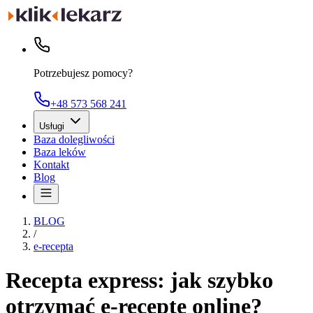
Potrzebujesz pomocy?
+48 573 568 241
Usługi
Baza dolegliwości
Baza leków
Kontakt
Blog
BLOG
/
e-recepta
Recepta express: jak szybko
otrzymać e-receptę online?