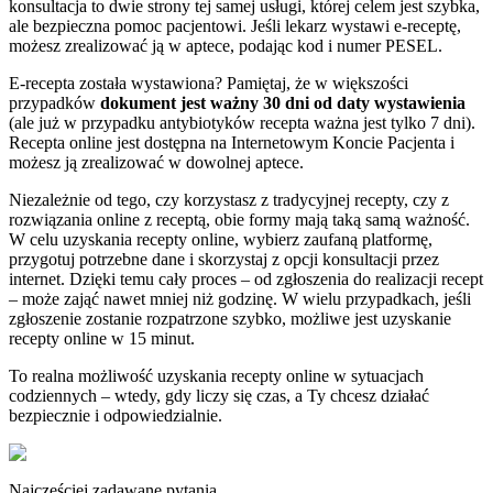
konsultacja to dwie strony tej samej usługi, której celem jest szybka,
ale bezpieczna pomoc pacjentowi. Jeśli lekarz wystawi e-receptę,
możesz zrealizować ją w aptece, podając kod i numer PESEL.
E-recepta została wystawiona? Pamiętaj, że w większości
przypadków
dokument jest ważny 30 dni od daty wystawienia
(ale już w przypadku antybiotyków recepta ważna jest tylko 7 dni).
Recepta online jest dostępna na Internetowym Koncie Pacjenta i
możesz ją zrealizować w dowolnej aptece.
Niezależnie od tego, czy korzystasz z tradycyjnej recepty, czy z
rozwiązania online z receptą, obie formy mają taką samą ważność.
W celu uzyskania recepty online, wybierz zaufaną platformę,
przygotuj potrzebne dane i skorzystaj z opcji konsultacji przez
internet. Dzięki temu cały proces – od zgłoszenia do realizacji recept
– może zająć nawet mniej niż godzinę. W wielu przypadkach, jeśli
zgłoszenie zostanie rozpatrzone szybko, możliwe jest uzyskanie
recepty online w 15 minut.
To realna możliwość uzyskania recepty online w sytuacjach
codziennych – wtedy, gdy liczy się czas, a Ty chcesz działać
bezpiecznie i odpowiedzialnie.
Najczęściej zadawane pytania