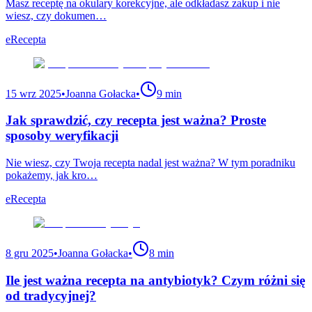
Masz receptę na okulary korekcyjne, ale odkładasz zakup i nie
wiesz, czy dokumen…
eRecepta
15 wrz 2025
•
Joanna Gołacka
•
9 min
Jak sprawdzić, czy recepta jest ważna? Proste
sposoby weryfikacji
Nie wiesz, czy Twoja recepta nadal jest ważna? W tym poradniku
pokażemy, jak kro…
eRecepta
8 gru 2025
•
Joanna Gołacka
•
8 min
Ile jest ważna recepta na antybiotyk? Czym różni się
od tradycyjnej?