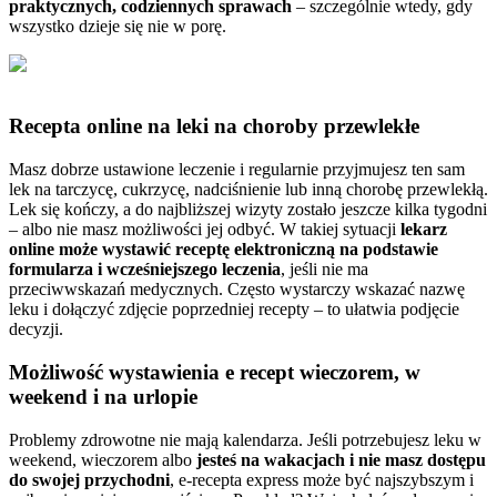
praktycznych, codziennych sprawach
– szczególnie wtedy, gdy
wszystko dzieje się nie w porę.
Recepta online na leki na choroby przewlekłe
Masz dobrze ustawione leczenie i regularnie przyjmujesz ten sam
lek na tarczycę, cukrzycę, nadciśnienie lub inną chorobę przewlekłą.
Lek się kończy, a do najbliższej wizyty zostało jeszcze kilka tygodni
– albo nie masz możliwości jej odbyć. W takiej sytuacji
lekarz
online może wystawić receptę elektroniczną na podstawie
formularza i wcześniejszego leczenia
, jeśli nie ma
przeciwwskazań medycznych. Często wystarczy wskazać nazwę
leku i dołączyć zdjęcie poprzedniej recepty – to ułatwia podjęcie
decyzji.
Możliwość wystawienia e recept wieczorem, w
weekend i na urlopie
Problemy zdrowotne nie mają kalendarza. Jeśli potrzebujesz leku w
weekend, wieczorem albo
jesteś na wakacjach i nie masz dostępu
do swojej przychodni
, e-recepta express może być najszybszym i