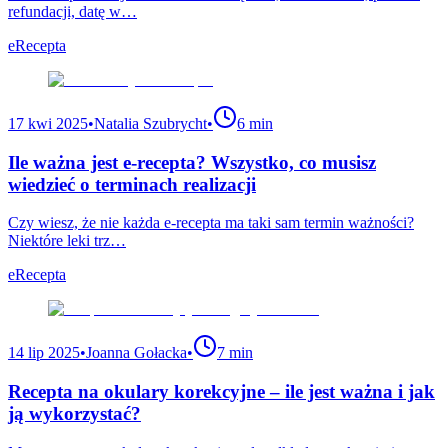
refundacji, datę w…
eRecepta
17 kwi 2025
•
Natalia Szubrycht
•
6 min
Ile ważna jest e-recepta? Wszystko, co musisz
wiedzieć o terminach realizacji
Czy wiesz, że nie każda e-recepta ma taki sam termin ważności?
Niektóre leki trz…
eRecepta
14 lip 2025
•
Joanna Gołacka
•
7 min
Recepta na okulary korekcyjne – ile jest ważna i jak
ją wykorzystać?