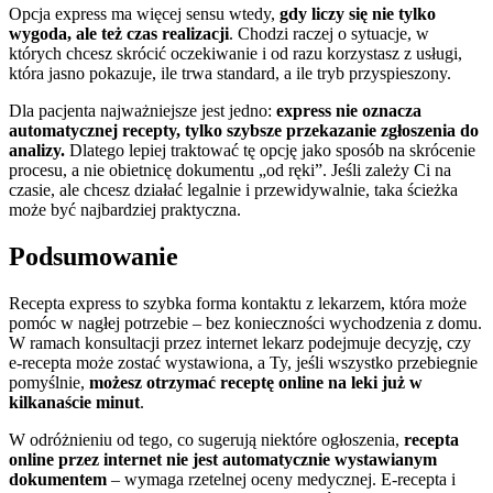
Opcja express ma więcej sensu wtedy,
gdy liczy się nie tylko
wygoda, ale też czas realizacji
. Chodzi raczej o sytuacje, w
których chcesz skrócić oczekiwanie i od razu korzystasz z usługi,
która jasno pokazuje, ile trwa standard, a ile tryb przyspieszony.
Dla pacjenta najważniejsze jest jedno:
express nie oznacza
automatycznej recepty, tylko szybsze przekazanie zgłoszenia do
analizy.
Dlatego lepiej traktować tę opcję jako sposób na skrócenie
procesu, a nie obietnicę dokumentu „od ręki”. Jeśli zależy Ci na
czasie, ale chcesz działać legalnie i przewidywalnie, taka ścieżka
może być najbardziej praktyczna.
Podsumowanie
Recepta express to szybka forma kontaktu z lekarzem, która może
pomóc w nagłej potrzebie – bez konieczności wychodzenia z domu.
W ramach konsultacji przez internet lekarz podejmuje decyzję, czy
e-recepta może zostać wystawiona, a Ty, jeśli wszystko przebiegnie
pomyślnie,
możesz otrzymać receptę online na leki już w
kilkanaście minut
.
W odróżnieniu od tego, co sugerują niektóre ogłoszenia,
recepta
online przez internet nie jest automatycznie wystawianym
dokumentem
– wymaga rzetelnej oceny medycznej. E-recepta i