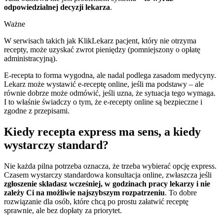
odpowiedzialnej decyzji lekarza
.
Ważne
W serwisach takich jak KlikLekarz pacjent, który nie otrzyma
recepty, może uzyskać zwrot pieniędzy (pomniejszony o opłatę
administracyjną).
E-recepta to forma wygodna, ale nadal podlega zasadom medycyny.
Lekarz może wystawić e-receptę online, jeśli ma podstawy – ale
równie dobrze może odmówić, jeśli uzna, że sytuacja tego wymaga.
I to właśnie świadczy o tym, że e-recepty online są bezpieczne i
zgodne z przepisami.
Kiedy recepta express ma sens, a kiedy
wystarczy standard?
Nie każda pilna potrzeba oznacza, że trzeba wybierać opcję express.
Czasem wystarczy standardowa konsultacja online, zwłaszcza jeśli
zgłoszenie składasz wcześniej, w godzinach pracy lekarzy i nie
zależy Ci na możliwie najszybszym rozpatrzeniu
. To dobre
rozwiązanie dla osób, które chcą po prostu załatwić receptę
sprawnie, ale bez dopłaty za priorytet.