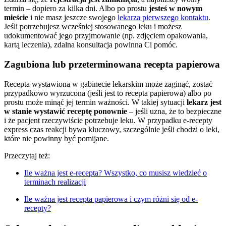
termin – dopiero za kilka dni. Albo po prostu
jesteś w nowym
mieście
i nie masz jeszcze swojego
lekarza pierwszego kontaktu
.
Jeśli potrzebujesz wcześniej stosowanego leku i możesz
udokumentować jego przyjmowanie (np. zdjęciem opakowania,
kartą leczenia), zdalna konsultacja powinna Ci pomóc.
Zagubiona lub przeterminowana recepta papierowa
Recepta wystawiona w gabinecie lekarskim może zaginąć, zostać
przypadkowo wyrzucona (jeśli jest to recepta papierowa) albo po
prostu może minąć jej termin ważności. W takiej sytuacji
lekarz jest
w stanie wystawić receptę ponownie
– jeśli uzna, że to bezpieczne
i że pacjent rzeczywiście potrzebuje leku. W przypadku e-recepty
express czas reakcji bywa kluczowy, szczególnie jeśli chodzi o leki,
które nie powinny być pomijane.
Przeczytaj też:
Ile ważna jest e-recepta? Wszystko, co musisz wiedzieć o
terminach realizacji
Ile ważna jest recepta papierowa i czym różni się od e-
recepty?