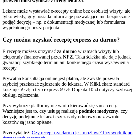
prawem musi wynikać z oceny lekarza
.
Lekarz może wystawiać e-recepty online bez osobistej wizyty, ale
tylko wtedy, gdy posiada informacje pozwalające mu bezpiecznie
podjąć decyzję – np. z dokumentacji medycznej lub formularza
wypełnionego przez pacjenta.
Czy można uzyskać receptę express za darmo?
E-receptę możesz otrzymać
za darmo
w ramach wizyty lub
teleporady finansowanej przez
NFZ
. Taka ścieżka nie daje jednak
gwarancji szybkiego terminu ani konkretnego czasu wystawienia
recepty.
Prywatna konsultacja online jest płatna, ale zwykle pozwala
szybciej przekazać zgłoszenie do lekarza. W KlikLekarz standard
kosztuje 59 zł, a tryb express 69 zł. Dopłata 10 zł dotyczy szybszej
obsługi zgłoszenia.
Przy wyborze platformy nie warto kierować się samą ceną.
Ważniejsze jest to, czy usługę realizuje
podmiot medyczny
, czy
decyzję podejmuje lekarz i czy zasady odmowy oraz zwrotu
kosztów są jasno opisane.
Przeczytaj też:
Czy recepta za darmo jest możliwa? Przewodnik po