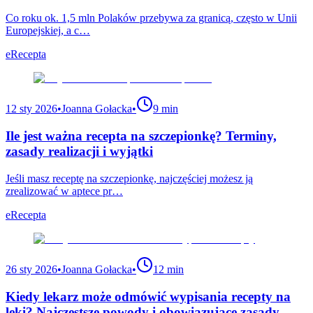
Co roku ok. 1,5 mln Polaków przebywa za granicą, często w Unii
Europejskiej, a c…
eRecepta
12 sty 2026
•
Joanna Gołacka
•
9 min
Ile jest ważna recepta na szczepionkę? Terminy,
zasady realizacji i wyjątki
Jeśli masz receptę na szczepionkę, najczęściej możesz ją
zrealizować w aptece pr…
eRecepta
26 sty 2026
•
Joanna Gołacka
•
12 min
Kiedy lekarz może odmówić wypisania recepty na
leki? Najczęstsze powody i obowiązujące zasady