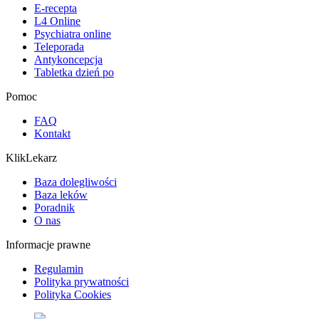
E-recepta
L4 Online
Psychiatra online
Teleporada
Antykoncepcja
Tabletka dzień po
Pomoc
FAQ
Kontakt
KlikLekarz
Baza dolegliwości
Baza leków
Poradnik
O nas
Informacje prawne
Regulamin
Polityka prywatności
Polityka Cookies