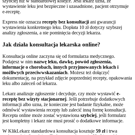
szybciej niż w standardowej kolejce. Jeśli lekarz uzna, że
wystawienie leku jest bezpieczne i uzasadnione, pacjent otrzymuje
e-receptę.
Express nie oznacza
recepty bez konsultacji
ani gwarancji
wystawienia konkretnego leku. Dopłata 10 zł dotyczy szybszej
analizy zgłoszenia, a nie pominięcia decyzji lekarza.
Jak działa konsultacja lekarska online?
Konsultacja online zaczyna się od formularza medycznego.
Podajesz w nim
nazwę leku, dawkę, powód zgłoszenia,
informacje o chorobach, innych przyjmowanych lekach i
możliwych przeciwwskazaniach
. Możesz też dołączyć
dokumentację, na przykład zdjęcie poprzedniej recepty, opakowania
leku albo zaleceń od lekarza.
Lekarz analizuje zgłoszenie i decyduje, czy może wystawić
e-
receptę bez wizyty stacjonarnej
. Jeśli potrzebuje dodatkowych
informacji albo uzna, że konieczne jest badanie fizykalne, może
odmówić wystawienia recepty lub zalecić inną formę konsultacji.
Recepta online może zostać wystawiona
szybciej
, jeśli formularz
jest kompletny i lekarz nie musi prosić o dodatkowe informacje.
W KlikLekarz standardowa konsultacja kosztuje
59 zł
i trwa