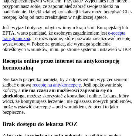
najbezpieczniejszym wyjściem. Przykład? Wyjechałeś nad morze i
przypominasz sobie, że zapomniałeś zabrać swoje tabletki na
nadciśnienie. Dzięki zdalnej konsultacji lekarz może przepisać Ci e-
receptę, którą od razu zrealizujesz w najbliższej aptece.
Jeśli wyjazd dotyczy pobytu w innym kraju Unii Europejskiej lub
EFTA, warto pamiętać, że osobnym zagadnieniem jest
e-recepta
transgraniczna
. To rozwiązanie, które pozwala zrealizować receptę
wystawioną w Polsce za granicą, ale wymaga spełnienia
określonych warunków, m.in. po stronie systemu i ustawień w IKP.
Recepta online przez internet na antykoncepcję
hormonalną
Nie każda pacjentka pamięta, by z odpowiednim wyprzedzeniem
zadbać o nową
receptę na antykoncepcję
. Jeśli opakowanie się
kończy, a
nie ma czasu ani możliwości zapisania się do
ginekologa
, możesz skorzystać z konsultacji online. Lekarz, który
widzi, że kontynuujesz leczenie i nie zgłaszasz nowych problemów,
może wystawić e-receptę – pod warunkiem, że oceni to jako
bezpieczne.
Brak dostępu do lekarza POZ
Zdarza się, że
rejestracja jest zamknięta
, a najbliższy wolny