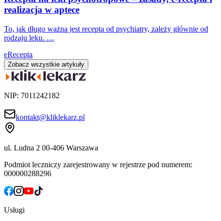
realizacja w aptece
To, jak długo ważna jest recepta od psychiatry, zależy głównie od
rodzaju leku. …
eRecepta
Zobacz wszystkie artykuły
NIP: 7011242182
kontakt@kliklekarz.pl
ul. Ludna 2
00-406 Warszawa
Podmiot leczniczy zarejestrowany w rejestrze pod numerem:
000000288296
Usługi