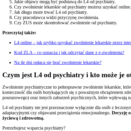
Jakie objawy mogą być podstawą do L4 od psychiatry.
Czy zwolnienie lekarskie od psychiatry możesz uzyskać online
Jak długo może trwać L4 od psychiatry.
Czy pracodawca widzi przyczynę zwolnienia.
Czy ZUS może skontrolować zwolnienie od psychiatry.
Przeczytaj także:
L4 online – jak szybko uzyskać zwolnienie lekarskie przez inte
Kod ZLA – co oznacza i jak odczytać dane z e-zwolnienia?
Na ile dni opłaca się brać zwolnienie lekarskie?
Czym jest L4 od psychiatry i kto może je 
Zwolnienie psychiatryczne to pełnoprawne zwolnienie lekarskie, kt
konieczność dla osób borykających się z poważnym obciążeniem zd
pourazowego) oraz innych zaburzeń psychicznych, które wpływaj
L4 od psychiatry nie jest przeznaczone wyłącznie dla osób z leczony
adaptacyjnymi czy objawami przeciążenia emocjonalnego.
Decyzję o
życiową i zdrowotną.
Potrzebujesz wsparcia psychiatry?