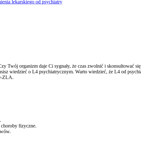
ienia lekarskiego od psychiatry
wój organizm daje Ci sygnały, że czas zwolnić i skonsultować się z
sisz wiedzieć o L4 psychiatrycznym. Warto wiedzieć, że L4 od psychiat
 e-ZLA.
.
 choroby fizyczne.
jawów.