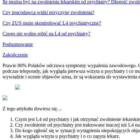
Ile można być na zwolnieniu lekarskim od psychiatry? Długość zwoln
Czy pracodawca widzi przyczynę zwolnienia?
Czy ZUS może skontrolować L4 psychiatryczne?
Czego nie wolno robić na L4 od psychiatry?
Podsumowanie
Zakończenie
Prawie 80% Polaków odczuwa symptomy wypalenia zawodowego. Czy T
podczas teleporady, jak wygląda pierwsza wizyta u psychiatry i co mu
wywiadzie i ocenie objawów uzna, że są wskazania do wystawienia
Z tego artykułu dowiesz się…
Czym jest L4 od psychiatry i jak otrzymać zwolnienie lekarskie
Czy zwolnienie od psychiatry jest traktowane inaczej niż L4 na
Do kogo zgłosić się w sytuacji wystąpienia niepokojących ob
Jak wygląda wizyta u psychiatry i o co zapyta lekarz.