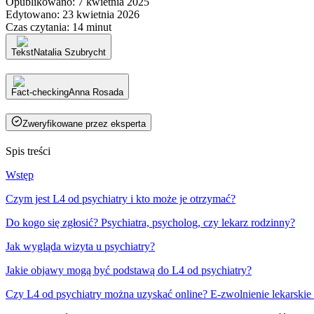
Opublikowano
:
7 kwietnia 2025
Edytowano
:
23 kwietnia 2026
Czas czytania
:
14 minut
Tekst
Natalia Szubrycht
Fact-checking
Anna Rosada
Zweryfikowane przez eksperta
Spis treści
Wstęp
Czym jest L4 od psychiatry i kto może je otrzymać?
Do kogo się zgłosić? Psychiatra, psycholog, czy lekarz rodzinny?
Jak wygląda wizyta u psychiatry?
Jakie objawy mogą być podstawą do L4 od psychiatry?
Czy L4 od psychiatry można uzyskać online? E-zwolnienie lekarskie 