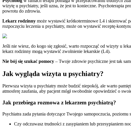
Psycholog
w ramach terapii pomaga w przepracowaniu trudnych zdarz
wizytę u psychiatry, jeśli uzna, że jest to konieczne. Psychoterap
powrotu do zdrowia.
Lekarz rodzinny
może wystawić krótkoterminowe L4 i skierować pacj
rozpoczęciu leczenia u psychiatry, może on wystawić receptę-kontynua
Jeśli nie wiesz, do kogo się zgłosić, warto rozpocząć od wizyty u lek
lekarz rodzinny mogą wystawić zwolnienie lekarskie (L4).
Nie bój się szukać pomocy
– Twoje zdrowie psychiczne jest tak sa
Jak wygląda wizyta u psychiatry?
Pierwsza wizyta u psychiatry może budzić niepokój, ale warto pamięt
atmosferę zaufania, aby pacjent mógł swobodnie opowiedzieć o swoi
Jak przebiega rozmowa z lekarzem psychiatrą?
Psychiatra zada pytania dotyczące Twojego samopoczucia, poziomu st
Czy odczuwasz trudności z zasypianiem lub przesypianiem noc