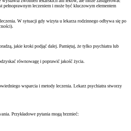
e wystawia zwolnień lekarskich ani leków, ale może zasugerować
m, jest pełnoprawnym leczeniem i może być kluczowym elementem
leczenia. W sytuacji gdy wizyta u lekarza rodzinnego odbywa się po
ności).
adzą, jakie kroki podjąć dalej. Pamiętaj, że tylko psychiatra lub
odzyskać równowagę i poprawić jakość życia.
owiedniego wsparcia i metody leczenia. Lekarz psychiatra stworzy
owania. Przykładowe pytania mogą brzmieć: