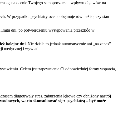
opiera się na ocenie Twojego samopoczucia i wpływu objawów na
nych. W przypadku psychiatry ocena obejmuje również to, czy stan
 limitu dni, po potwierdzeniu występowania przeszkód w
eż kolejne dni.
Nie działa to jednak automatycznie ani „na zapas”.
cji medycznej i wywiadu.
wystawieniu. Celem jest zapewnienie Ci odpowiedniej formy wsparcia,
mczasem długotrwały stres, zaburzenia lękowe czy obniżony nastrój
odowych, warto skonsultować się z psychiatrą – być może