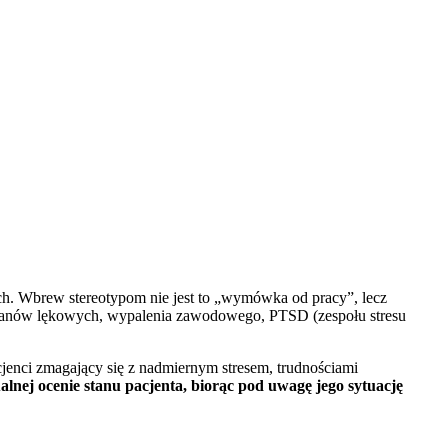
ch. Wbrew stereotypom nie jest to „wymówka od pracy”, lecz
stanów lękowych, wypalenia zawodowego, PTSD (zespołu stresu
cjenci zmagający się z nadmiernym stresem, trudnościami
lnej ocenie stanu pacjenta, biorąc pod uwagę jego sytuację