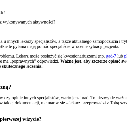
h?​
 z wykonywanych aktywności?​
ia u innych lekarzy specjalistów, a także aktualnego samopoczucia i t
kie te pytania mają pomóc specjaliście w ocenie sytuacji pacjenta.
problemu. Lekarz może posłużyć się kwestionariuszami (np.
gad-7
lub
p
y nie ma „poprawnych” odpowiedzi.
Ważne jest, aby szczerze opisać swo
 skutecznego leczenia.
czną?
 czy opinie innych specjalistów, warto je zabrać. To niezwykle ważne s
masz takiej dokumentacji, nie martw się – lekarz przeprowadzi z Tobą 
pierwszej wizycie?