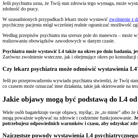
Jeśli psychiatra uzna, że Twój stan zdrowia tego wymaga, może wyst
zdolność do pracy.
W uzasadnionych przypadkach lekarz może wystawić
zwolnienie z d
psychiczny pacjenta mógł wcześniej realnie ograniczać możliwość zg
Według przepisów psychiatra ma szersze pole do manewru – może wyd
realizowaniu obowiązków zawodowych w danym czasie.
Psychiatra może wystawić L4 także na okres po dniu badania, jeś
Zarówno zwolnienie wsteczne, jak i obejmujące okres po konsultacji
Czy lekarz psychiatra może odmówić wystawienia L4
Jeśli po przeprowadzeniu wywiadu psychiatra stwierdzi, że Twój sta
co czasem może oznaczać inne działania, takie jak skierowanie na tera
Jakie objawy mogą być podstawą do L4 od
Wiele osób bagatelizuje swoje objawy, myśląc, że „to minie” albo że
mogą poważnie wpływać na zdrowie i codzienne funkcjonowanie.
J
potrzebujesz odpowiednich warunków i czasu, aby odzyskać zdr
Najczęstsze powody wystawienia L4 psychiatrycznego