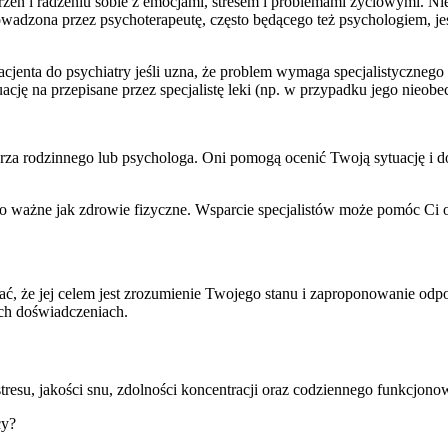
eń i radzeniu sobie z emocjami, stresem i problemami życiowymi. Ni
ia prowadzona przez psychoterapeutę, często będącego też psychologie
enta do psychiatry jeśli uzna, że problem wymaga specjalistycznego 
cję na przepisane przez specjalistę leki (np. w przypadku jego nieobec
arza rodzinnego lub psychologa. Oni pomogą ocenić Twoją sytuację i dor
mo ważne jak zdrowie fizyczne. Wsparcie specjalistów może pomóc Ci 
ać, że jej celem jest zrozumienie Twojego stanu i zaproponowanie odp
ch doświadczeniach.
resu, jakości snu, zdolności koncentracji oraz codziennego funkcjon
y?​