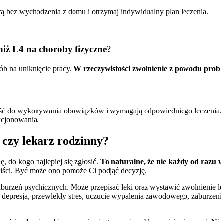
trą bez wychodzenia z domu i otrzymaj indywidualny plan leczenia.
 niż L4 na choroby fizyczne?
ób na uniknięcie pracy.
W rzeczywistości zwolnienie z powodu prob
ść do wykonywania obowiązków i wymagają odpowiedniego leczenia. L
kcjonowania.
, czy lekarz rodzinny?
, do kogo najlepiej się zgłosić.
To naturalne, że nie każdy od razu w
aliści. Być może ono pomoże Ci podjąć decyzję.
zaburzeń psychicznych. Może przepisać leki oraz wystawić zwolnienie l
depresja, przewlekły stres, uczucie wypalenia zawodowego, zaburzenia