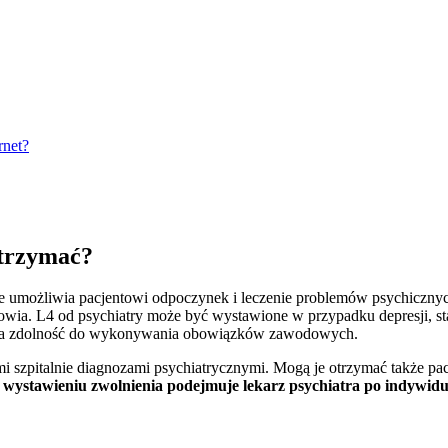
.
rnet?
otrzymać?
óre umożliwia pacjentowi odpoczynek i leczenie problemów psychiczny
rowia. L4 od psychiatry może być wystawione w przypadku depresji, 
ą na zdolność do wykonywania obowiązków zawodowych.
mi szpitalnie diagnozami psychiatrycznymi. Mogą je otrzymać także pa
 wystawieniu zwolnienia podejmuje lekarz psychiatra po indywidua