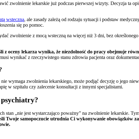
awić zwolnienie lekarskie już podczas pierwszej wizyty. Decyzja ta 
atą wsteczną
, ale zasady zależą od rodzaju sytuacji i podstaw medycz
łoszenia się po pomoc.
ać zwolnienie z mocą wsteczną na więcej niż 3 dni, bez określonego
li z oceny lekarza wynika, że niezdolność do pracy obejmuje równi
 musi wynikać z rzeczywistego stanu zdrowia pacjenta oraz dokumenta
?
n nie wymaga zwolnienia lekarskiego, może podjąć decyzję o jego nie
pię w szpitalu czy zalecenie konsultacji z innymi specjalistami.
 psychiatry?
 ich stan „nie jest wystarczająco poważny” na zwolnienie lekarskie. Ty
eśli Twoje samopoczucie utrudnia Ci wykonywanie obowiązków zaw
owie.