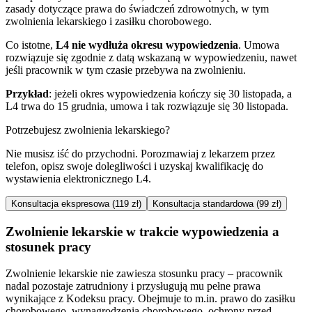
zasady dotyczące prawa do świadczeń zdrowotnych, w tym
zwolnienia lekarskiego i zasiłku chorobowego.
Co istotne,
L4 nie wydłuża okresu wypowiedzenia
. Umowa
rozwiązuje się zgodnie z datą wskazaną w wypowiedzeniu, nawet
jeśli pracownik w tym czasie przebywa na zwolnieniu.
Przykład
: jeżeli okres wypowiedzenia kończy się 30 listopada, a
L4 trwa do 15 grudnia, umowa i tak rozwiązuje się 30 listopada.
Potrzebujesz zwolnienia lekarskiego?
Nie musisz iść do przychodni. Porozmawiaj z lekarzem przez
telefon, opisz swoje dolegliwości i uzyskaj kwalifikację do
wystawienia elektronicznego L4.
Konsultacja ekspresowa (119 zł)
Konsultacja standardowa (99 zł)
Zwolnienie lekarskie w trakcie wypowiedzenia a
stosunek pracy
Zwolnienie lekarskie nie zawiesza stosunku pracy – pracownik
nadal pozostaje zatrudniony i przysługują mu pełne prawa
wynikające z Kodeksu pracy. Obejmuje to m.in. prawo do zasiłku
chorobowego, wynagrodzenia chorobowego, ochrony przed