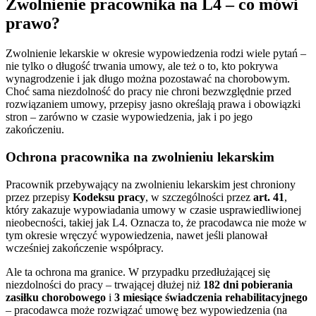
Zwolnienie pracownika na L4 – co mówi
prawo?
Zwolnienie lekarskie w okresie wypowiedzenia rodzi wiele pytań –
nie tylko o długość trwania umowy, ale też o to, kto pokrywa
wynagrodzenie i jak długo można pozostawać na chorobowym.
Choć sama niezdolność do pracy nie chroni bezwzględnie przed
rozwiązaniem umowy, przepisy jasno określają prawa i obowiązki
stron – zarówno w czasie wypowiedzenia, jak i po jego
zakończeniu.
Ochrona pracownika na zwolnieniu lekarskim
Pracownik przebywający na zwolnieniu lekarskim jest chroniony
przez przepisy
Kodeksu pracy
, w szczególności przez
art. 41
,
który zakazuje wypowiadania umowy w czasie usprawiedliwionej
nieobecności, takiej jak L4. Oznacza to, że pracodawca nie może w
tym okresie wręczyć wypowiedzenia, nawet jeśli planował
wcześniej zakończenie współpracy.
Ale ta ochrona ma granice. W przypadku przedłużającej się
niezdolności do pracy – trwającej dłużej niż
182 dni pobierania
zasiłku chorobowego
i
3 miesiące świadczenia rehabilitacyjnego
– pracodawca może rozwiązać umowę bez wypowiedzenia (na