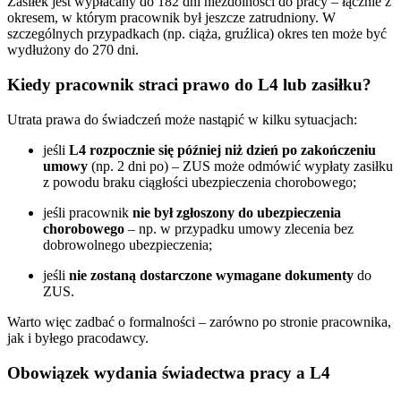
Zasiłek jest wypłacany do 182 dni niezdolności do pracy – łącznie z
okresem, w którym pracownik był jeszcze zatrudniony. W
szczególnych przypadkach (np. ciąża, gruźlica) okres ten może być
wydłużony do 270 dni.
Kiedy pracownik straci prawo do L4 lub zasiłku?
Utrata prawa do świadczeń może nastąpić w kilku sytuacjach:
jeśli
L4 rozpocznie się później niż dzień po zakończeniu
umowy
(np. 2 dni po) – ZUS może odmówić wypłaty zasiłku
z powodu braku ciągłości ubezpieczenia chorobowego;
jeśli pracownik
nie był zgłoszony do ubezpieczenia
chorobowego
– np. w przypadku umowy zlecenia bez
dobrowolnego ubezpieczenia;
jeśli
nie zostaną dostarczone wymagane dokumenty
do
ZUS.
Warto więc zadbać o formalności – zarówno po stronie pracownika,
jak i byłego pracodawcy.
Obowiązek wydania świadectwa pracy a L4