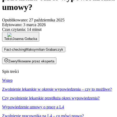
umowy?
Opublikowano
:
27 października 2025
Edytowano
:
3 marca 2026
Czas czytania
:
14 minut
Tekst
Joanna Gołacka
Fact-checking
Maksymilian Grabarczyk
Zweryfikowane przez eksperta
Spis treści
Wstęp
Zwolnienie lekarskie w okresie wypowiedzenia – czy to możliwe?
Czy zwolnienie lekarskie przedłuża okres wypowiedzenia?
Wypowiedzenie umowy o pracę a L4
Zwolnienie pracownika na L4 – co mówi prawo?