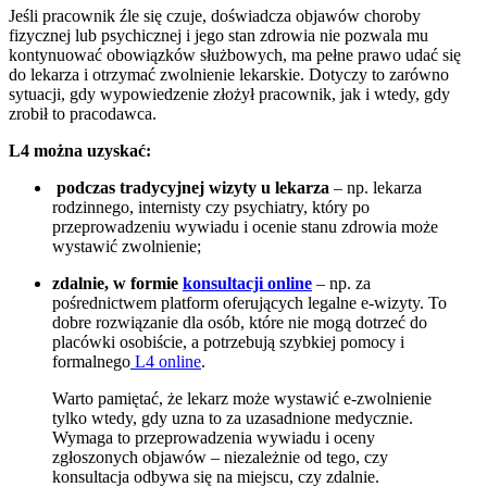
Jeśli pracownik źle się czuje, doświadcza objawów choroby
fizycznej lub psychicznej i jego stan zdrowia nie pozwala mu
kontynuować obowiązków służbowych, ma pełne prawo udać się
do lekarza i otrzymać zwolnienie lekarskie. Dotyczy to zarówno
sytuacji, gdy wypowiedzenie złożył pracownik, jak i wtedy, gdy
zrobił to pracodawca.
L4 można uzyskać:
podczas tradycyjnej wizyty u lekarza
– np. lekarza
rodzinnego, internisty czy psychiatry, który po
przeprowadzeniu wywiadu i ocenie stanu zdrowia może
wystawić zwolnienie;
zdalnie, w formie
konsultacji online
– np. za
pośrednictwem platform oferujących legalne e‑wizyty. To
dobre rozwiązanie dla osób, które nie mogą dotrzeć do
placówki osobiście, a potrzebują szybkiej pomocy i
formalnego
L4 online
.
Warto pamiętać, że lekarz może wystawić e‑zwolnienie
tylko wtedy, gdy uzna to za uzasadnione medycznie.
Wymaga to przeprowadzenia wywiadu i oceny
zgłoszonych objawów – niezależnie od tego, czy
konsultacja odbywa się na miejscu, czy zdalnie.