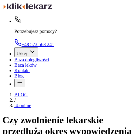
Potrzebujesz pomocy?
+48 573 568 241
Usługi
Baza dolegliwości
Baza leków
Kontakt
Blog
BLOG
/
l4-online
Czy zwolnienie lekarskie
przedłuża okres wypowiedzenia