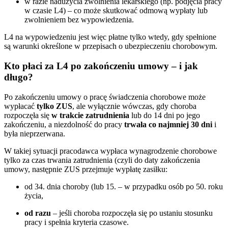
w razie nadużycia zwolnienia lekarskiego (np. podjęcia pracy
w czasie L4) – co może skutkować odmową wypłaty lub
zwolnieniem bez wypowiedzenia.
L4 na wypowiedzeniu jest więc płatne tylko wtedy, gdy spełnione
są warunki określone w przepisach o ubezpieczeniu chorobowym.
Kto płaci za L4 po zakończeniu umowy – i jak
długo?
Po zakończeniu umowy o pracę świadczenia chorobowe może
wypłacać
tylko ZUS
, ale wyłącznie wówczas, gdy choroba
rozpoczęła się
w trakcie zatrudnienia
lub do 14 dni po jego
zakończeniu, a niezdolność do pracy
trwała co najmniej 30 dni
i
była nieprzerwana.
W takiej sytuacji pracodawca wypłaca wynagrodzenie chorobowe
tylko za czas trwania zatrudnienia (czyli do daty zakończenia
umowy, następnie ZUS przejmuje wypłatę zasiłku:
od 34. dnia choroby (lub 15. – w przypadku osób po 50. roku
życia,
od razu
– jeśli choroba rozpoczęła się po ustaniu stosunku
pracy i spełnia kryteria czasowe.