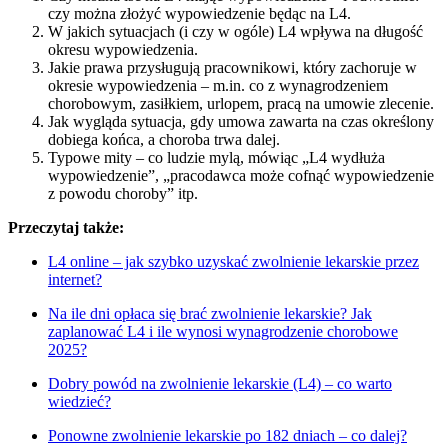
czy można złożyć wypowiedzenie będąc na L4.
W jakich sytuacjach (i czy w ogóle) L4 wpływa na długość
okresu wypowiedzenia.
Jakie prawa przysługują pracownikowi, który zachoruje w
okresie wypowiedzenia – m.in. co z wynagrodzeniem
chorobowym, zasiłkiem, urlopem, pracą na umowie zlecenie.
Jak wygląda sytuacja, gdy umowa zawarta na czas określony
dobiega końca, a choroba trwa dalej.
Typowe mity – co ludzie mylą, mówiąc „L4 wydłuża
wypowiedzenie”, „pracodawca może cofnąć wypowiedzenie
z powodu choroby” itp.
Przeczytaj także:
L4 online – jak szybko uzyskać zwolnienie lekarskie przez
internet?
Na ile dni opłaca się brać zwolnienie lekarskie? Jak
zaplanować L4 i ile wynosi wynagrodzenie chorobowe
2025?
Dobry powód na zwolnienie lekarskie (L4) – co warto
wiedzieć?
Ponowne zwolnienie lekarskie po 182 dniach – co dalej?