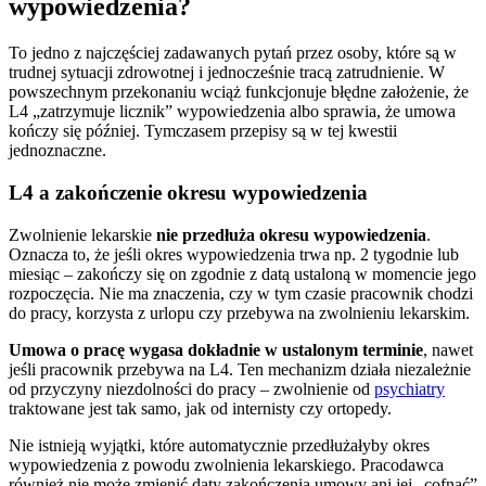
wypowiedzenia?
To jedno z najczęściej zadawanych pytań przez osoby, które są w
trudnej sytuacji zdrowotnej i jednocześnie tracą zatrudnienie. W
powszechnym przekonaniu wciąż funkcjonuje błędne założenie, że
L4 „zatrzymuje licznik” wypowiedzenia albo sprawia, że umowa
kończy się później. Tymczasem przepisy są w tej kwestii
jednoznaczne.
L4 a zakończenie okresu wypowiedzenia
Zwolnienie lekarskie
nie przedłuża okresu wypowiedzenia
.
Oznacza to, że jeśli okres wypowiedzenia trwa np. 2 tygodnie lub
miesiąc – zakończy się on zgodnie z datą ustaloną w momencie jego
rozpoczęcia. Nie ma znaczenia, czy w tym czasie pracownik chodzi
do pracy, korzysta z urlopu czy przebywa na zwolnieniu lekarskim.
Umowa o pracę wygasa dokładnie w ustalonym terminie
, nawet
jeśli pracownik przebywa na L4. Ten mechanizm działa niezależnie
od przyczyny niezdolności do pracy – zwolnienie od
psychiatry
traktowane jest tak samo, jak od internisty czy ortopedy.
Nie istnieją wyjątki, które automatycznie przedłużałyby okres
wypowiedzenia z powodu zwolnienia lekarskiego. Pracodawca
również nie może zmienić daty zakończenia umowy ani jej „cofnąć”