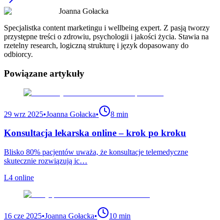
Joanna Gołacka
Specjalistka content marketingu i wellbeing expert. Z pasją tworzy
przystępne treści o zdrowiu, psychologii i jakości życia. Stawia na
rzetelny research, logiczną strukturę i język dopasowany do
odbiorcy.
Powiązane
artykuły
29 wrz 2025
•
Joanna Gołacka
•
8 min
Konsultacja lekarska online – krok po kroku
Blisko 80% pacjentów uważa, że konsultacje telemedyczne
skutecznie rozwiązują ic…
L4 online
16 cze 2025
•
Joanna Gołacka
•
10 min