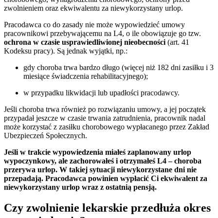
zwolnieniem oraz ekwiwalentu za niewykorzystany urlop.
Pracodawca co do zasady nie może wypowiedzieć umowy
pracownikowi przebywającemu na L4, o ile obowiązuje go tzw.
ochrona w czasie usprawiedliwionej nieobecności
(art. 41
Kodeksu pracy). Są jednak wyjątki, np.:
gdy choroba trwa bardzo długo (więcej niż 182 dni zasiłku i 3
miesiące świadczenia rehabilitacyjnego);
w przypadku likwidacji lub upadłości pracodawcy.
Jeśli choroba trwa również po rozwiązaniu umowy, a jej początek
przypadał jeszcze w czasie trwania zatrudnienia, pracownik nadal
może korzystać z zasiłku chorobowego wypłacanego przez Zakład
Ubezpieczeń Społecznych.
Jeśli w trakcie wypowiedzenia miałeś zaplanowany urlop
wypoczynkowy, ale zachorowałeś i otrzymałeś L4 – choroba
przerywa urlop. W takiej sytuacji niewykorzystane dni nie
przepadają. Pracodawca powinien wypłacić Ci ekwiwalent za
niewykorzystany urlop wraz z ostatnią pensją.
Czy zwolnienie lekarskie przedłuża okres