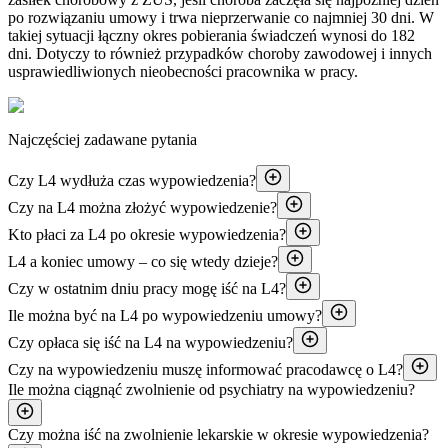
po rozwiązaniu umowy i trwa nieprzerwanie co najmniej 30 dni. W
takiej sytuacji łączny okres pobierania świadczeń wynosi do 182
dni. Dotyczy to również przypadków choroby zawodowej i innych
usprawiedliwionych nieobecności pracownika w pracy.
Najczęściej zadawane pytania
Czy L4 wydłuża czas wypowiedzenia?
Czy na L4 można złożyć wypowiedzenie?
Kto płaci za L4 po okresie wypowiedzenia?
L4 a koniec umowy – co się wtedy dzieje?
Czy w ostatnim dniu pracy mogę iść na L4?
Ile można być na L4 po wypowiedzeniu umowy?
Czy opłaca się iść na L4 na wypowiedzeniu?
Czy na wypowiedzeniu muszę informować pracodawcę o L4?
Ile można ciągnąć zwolnienie od psychiatry na wypowiedzeniu?
Czy można iść na zwolnienie lekarskie w okresie wypowiedzenia?