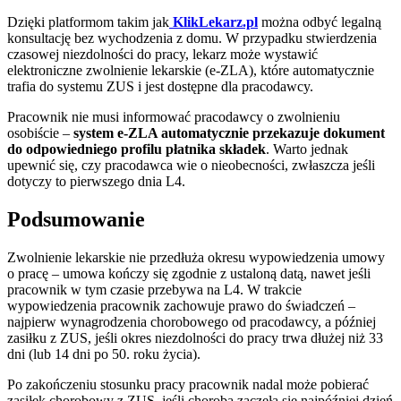
Dzięki platformom takim jak
KlikLekarz.pl
można odbyć legalną
konsultację bez wychodzenia z domu. W przypadku stwierdzenia
czasowej niezdolności do pracy, lekarz może wystawić
elektroniczne zwolnienie lekarskie (e‑ZLA), które automatycznie
trafia do systemu ZUS i jest dostępne dla pracodawcy.
Pracownik nie musi informować pracodawcy o zwolnieniu
osobiście –
system e‑ZLA automatycznie przekazuje dokument
do odpowiedniego profilu płatnika składek
. Warto jednak
upewnić się, czy pracodawca wie o nieobecności, zwłaszcza jeśli
dotyczy to pierwszego dnia L4.
Podsumowanie
Zwolnienie lekarskie nie przedłuża okresu wypowiedzenia umowy
o pracę – umowa kończy się zgodnie z ustaloną datą, nawet jeśli
pracownik w tym czasie przebywa na L4. W trakcie
wypowiedzenia pracownik zachowuje prawo do świadczeń –
najpierw wynagrodzenia chorobowego od pracodawcy, a później
zasiłku z ZUS, jeśli okres niezdolności do pracy trwa dłużej niż 33
dni (lub 14 dni po 50. roku życia).
Po zakończeniu stosunku pracy pracownik nadal może pobierać
zasiłek chorobowy z ZUS, jeśli choroba zaczęła się najpóźniej dzień