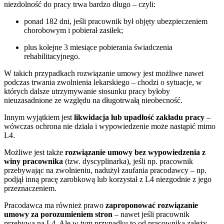
niezdolność do pracy trwa bardzo długo – czyli:
ponad 182 dni, jeśli pracownik był objęty ubezpieczeniem
chorobowym i pobierał zasiłek;
plus kolejne 3 miesiące pobierania świadczenia
rehabilitacyjnego.
W takich przypadkach rozwiązanie umowy jest możliwe nawet
podczas trwania zwolnienia lekarskiego – chodzi o sytuacje, w
których dalsze utrzymywanie stosunku pracy byłoby
nieuzasadnione ze względu na długotrwałą nieobecność.
Innym wyjątkiem jest
likwidacja lub upadłość zakładu pracy
–
wówczas ochrona nie działa i wypowiedzenie może nastąpić mimo
L4.
Możliwe jest także
rozwiązanie umowy bez wypowiedzenia z
winy pracownika
(tzw. dyscyplinarka), jeśli np. pracownik
przebywając na zwolnieniu, nadużył zaufania pracodawcy – np.
podjął inną pracę zarobkową lub korzystał z L4 niezgodnie z jego
przeznaczeniem.
Pracodawca ma również prawo
zaproponować rozwiązanie
umowy za porozumieniem stron
– nawet jeśli pracownik
przebywa na L4. Ale w tym przypadku to od pracownika zależy,