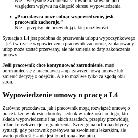
Nie – wszystkie zwolnienia są równo traktowane pod
względem wpływu na długość okresu wypowiedzenia.
„Pracodawca może cofnąć wypowiedzenie, jeśli
pracownik zachoruje.”
Nie – przepisy nie przewidują takiej możliwości.
Sytuacja z L4 jest podobna do przerwania urlopu wypoczynkowego
– jeśli w czasie wypowiedzenia pracownik zachoruje, zaplanowany
urlop może zostać przerwany, ale nie zmienia to daty zakończenia
umowy.
Jeśli pracownik chce kontynuować zatrudnienie
, musi
porozumieć się z pracodawcą – np. zawrzeć nową umowę lub
zmienić decyzję o odejściu. Ale to możliwe tylko za zgodą obu
stron.
Wypowiedzenie umowy o pracę a L4
Zarówno pracodawca, jak i pracownik mogą rozwiązać umowę o
pracę także w okresie choroby. Jednak w zależności od tego, kto
składa wypowiedzenie i na jakich zasadach, przepisy przewidują
różne konsekwencje i ograniczenia. Szczególna ochrona dotyczy
sytuacji, gdy pracownik przebywa na zwolnieniu lekarskim, ale
warto podkreślić – nie jest to ochrona absolutna.