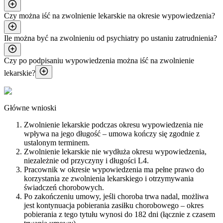
Czy można iść na zwolnienie lekarskie na okresie wypowiedzenia?
Ile można być na zwolnieniu od psychiatry po ustaniu zatrudnienia?
Czy po podpisaniu wypowiedzenia można iść na zwolnienie
lekarskie?
Główne wnioski
Zwolnienie lekarskie podczas okresu wypowiedzenia nie
wpływa na jego długość – umowa kończy się zgodnie z
ustalonym terminem.
Zwolnienie lekarskie nie wydłuża okresu wypowiedzenia,
niezależnie od przyczyny i długości L4.
Pracownik w okresie wypowiedzenia ma pełne prawo do
korzystania ze zwolnienia lekarskiego i otrzymywania
świadczeń chorobowych.
Po zakończeniu umowy, jeśli choroba trwa nadal, możliwa
jest kontynuacja pobierania zasiłku chorobowego – okres
pobierania z tego tytułu wynosi do 182 dni (łącznie z czasem