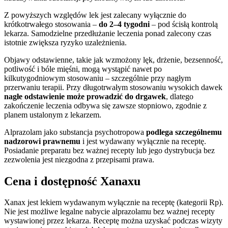
Z powyższych względów lek jest zalecany wyłącznie do
krótkotrwałego stosowania –
do 2–4 tygodni
– pod ścisłą kontrolą
lekarza. Samodzielne przedłużanie leczenia ponad zalecony czas
istotnie zwiększa ryzyko uzależnienia.
Objawy odstawienne, takie jak wzmożony lęk, drżenie, bezsenność,
potliwość i bóle mięśni, mogą wystąpić nawet po
kilkutygodniowym stosowaniu – szczególnie przy nagłym
przerwaniu terapii. Przy długotrwałym stosowaniu wysokich dawek
nagłe odstawienie może prowadzić do drgawek
, dlatego
zakończenie leczenia odbywa się zawsze stopniowo, zgodnie z
planem ustalonym z lekarzem.
Alprazolam jako substancja psychotropowa
podlega szczególnemu
nadzorowi prawnemu
i jest wydawany wyłącznie na receptę.
Posiadanie preparatu bez ważnej recepty lub jego dystrybucja bez
zezwolenia jest niezgodna z przepisami prawa.
Cena i dostępność Xanaxu
Xanax jest lekiem wydawanym wyłącznie na receptę (kategorii Rp).
Nie jest możliwe legalne nabycie alprazolamu bez ważnej recepty
wystawionej przez lekarza. Receptę można uzyskać podczas wizyty