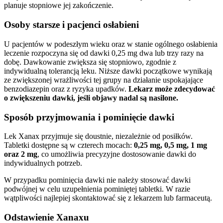
planuje stopniowe jej zakończenie.
Osoby starsze i pacjenci osłabieni
U pacjentów w podeszłym wieku oraz w stanie ogólnego osłabienia
leczenie rozpoczyna się od dawki 0,25 mg dwa lub trzy razy na
dobę. Dawkowanie zwiększa się stopniowo, zgodnie z
indywidualną tolerancją leku. Niższe dawki początkowe wynikają
ze zwiększonej wrażliwości tej grupy na działanie uspokajające
benzodiazepin oraz z ryzyka upadków.
Lekarz może zdecydować
o zwiększeniu dawki, jeśli objawy nadal są nasilone.
Sposób przyjmowania i pominięcie dawki
Lek Xanax przyjmuje się doustnie, niezależnie od posiłków.
Tabletki dostępne są w czterech mocach:
0,25 mg, 0,5 mg, 1 mg
oraz 2 mg
, co umożliwia precyzyjne dostosowanie dawki do
indywidualnych potrzeb.
W przypadku pominięcia dawki nie należy stosować dawki
podwójnej w celu uzupełnienia pominiętej tabletki. W razie
wątpliwości najlepiej skontaktować się z lekarzem lub farmaceutą.
Odstawienie Xanaxu