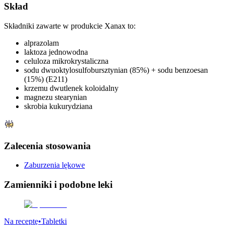
Skład
Składniki zawarte w produkcie Xanax to:
alprazolam
laktoza jednowodna
celuloza mikrokrystaliczna
sodu dwuoktylosulfobursztynian (85%) + sodu benzoesan
(15%) (E211)
krzemu dwutlenek koloidalny
magnezu stearynian
skrobia kukurydziana
Zalecenia stosowania
Zaburzenia lękowe
Zamienniki
i podobne leki
Na receptę
•
Tabletki