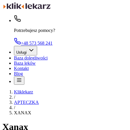
Potrzebujesz pomocy?
+48 573 568 241
Usługi
Baza dolegliwości
Baza leków
Kontakt
Blog
Kliklekarz
/
APTECZKA
/
XANAX
Xanax