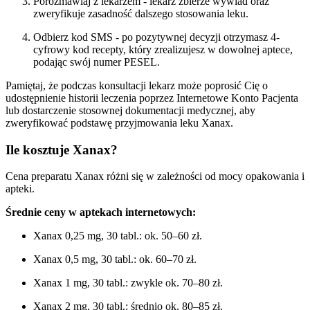
Porozmawiaj z lekarzem - lekarz zbierze wywiad oraz
zweryfikuje zasadność dalszego stosowania leku.
Odbierz kod SMS - po pozytywnej decyzji otrzymasz 4-
cyfrowy kod recepty, który zrealizujesz w dowolnej aptece,
podając swój numer PESEL.
Pamiętaj, że podczas konsultacji lekarz może poprosić Cię o
udostępnienie historii leczenia poprzez Internetowe Konto Pacjenta
lub dostarczenie stosownej dokumentacji medycznej, aby
zweryfikować podstawę przyjmowania leku Xanax.
Ile kosztuje Xanax?
Cena preparatu Xanax różni się w zależności od mocy opakowania i
apteki.
Średnie ceny w aptekach internetowych:
Xanax 0,25 mg, 30 tabl.: ok. 50–60 zł.
Xanax 0,5 mg, 30 tabl.: ok. 60–70 zł.
Xanax 1 mg, 30 tabl.: zwykle ok. 70–80 zł.
Xanax 2 mg, 30 tabl.: średnio ok. 80–85 zł.