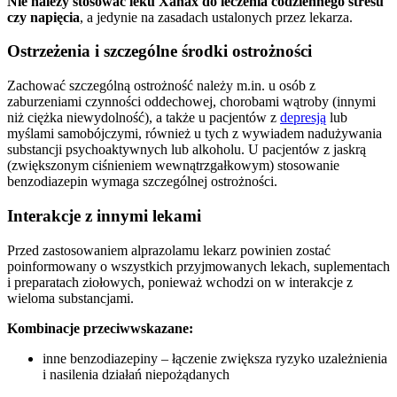
Nie należy stosować leku Xanax
do leczenia codziennego stresu
czy napięcia
, a jedynie na zasadach ustalonych przez lekarza.
Ostrzeżenia i szczególne środki ostrożności
Zachować szczególną ostrożność należy m.in. u osób z
zaburzeniami czynności oddechowej, chorobami wątroby (innymi
niż ciężka niewydolność), a także u pacjentów z
depresją
lub
myślami samobójczymi, również u tych z wywiadem nadużywania
substancji psychoaktywnych lub alkoholu. U pacjentów z jaskrą
(zwiększonym ciśnieniem wewnątrzgałkowym) stosowanie
benzodiazepin wymaga szczególnej ostrożności.
Interakcje z innymi lekami
Przed zastosowaniem alprazolamu lekarz powinien zostać
poinformowany o wszystkich przyjmowanych lekach, suplementach
i preparatach ziołowych, ponieważ wchodzi on w interakcje z
wieloma substancjami.
Kombinacje przeciwwskazane:
inne benzodiazepiny – łączenie zwiększa ryzyko uzależnienia
i nasilenia działań niepożądanych