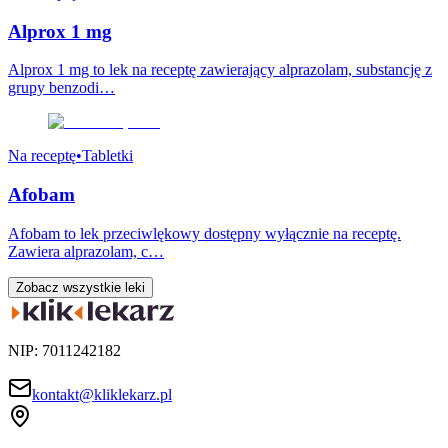
Alprox 1 mg
Alprox 1 mg to lek na receptę zawierający alprazolam, substancję z
grupy benzodi…
Na receptę
•
Tabletki
Afobam
Afobam to lek przeciwlękowy dostępny wyłącznie na receptę.
Zawiera alprazolam, c…
Zobacz wszystkie leki
NIP: 7011242182
kontakt@kliklekarz.pl