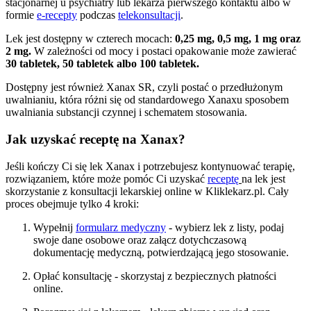
stacjonarnej u psychiatry lub lekarza pierwszego kontaktu albo w
formie
e-recepty
podczas
telekonsultacji
.
Lek jest dostępny w czterech mocach:
0,25 mg, 0,5 mg, 1 mg oraz
2 mg.
W zależności od mocy i postaci opakowanie może zawierać
30 tabletek, 50 tabletek albo 100 tabletek.
Dostępny jest również Xanax SR, czyli postać o przedłużonym
uwalnianiu, która różni się od standardowego Xanaxu sposobem
uwalniania substancji czynnej i schematem stosowania.
Jak uzyskać receptę na Xanax?
Jeśli kończy Ci się lek Xanax i potrzebujesz kontynuować terapię,
rozwiązaniem, które może pomóc Ci uzyskać
receptę
na lek jest
skorzystanie z konsultacji lekarskiej online w Kliklekarz.pl. Cały
proces obejmuje tylko 4 kroki:
Wypełnij
formularz medyczny
- wybierz lek z listy, podaj
swoje dane osobowe oraz załącz dotychczasową
dokumentację medyczną, potwierdzającą jego stosowanie.
Opłać konsultację - skorzystaj z bezpiecznych płatności
online.