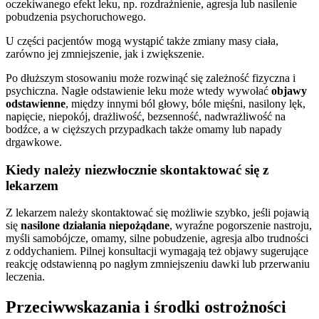
oczekiwanego efekt leku, np. rozdrażnienie, agresja lub nasilenie
pobudzenia psychoruchowego.
U części pacjentów mogą wystąpić także zmiany masy ciała,
zarówno jej zmniejszenie, jak i zwiększenie.
Po dłuższym stosowaniu może rozwinąć się zależność fizyczna i
psychiczna. Nagłe odstawienie leku może wtedy wywołać
objawy
odstawienne
, między innymi ból głowy, bóle mięśni, nasilony lęk,
napięcie, niepokój, drażliwość, bezsenność, nadwrażliwość na
bodźce, a w cięższych przypadkach także omamy lub napady
drgawkowe.
Kiedy należy niezwłocznie skontaktować się z
lekarzem
Z lekarzem należy skontaktować się możliwie szybko, jeśli pojawią
się
nasilone działania niepożądane
, wyraźne pogorszenie nastroju,
myśli samobójcze, omamy, silne pobudzenie, agresja albo trudności
z oddychaniem. Pilnej konsultacji wymagają też objawy sugerujące
reakcję odstawienną po nagłym zmniejszeniu dawki lub przerwaniu
leczenia.
Przeciwwskazania i środki ostrożności