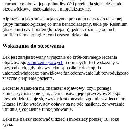
neuronu, co obniża jego pobudliwość i przekłada się na działanie
przeciwlękowe, uspokajające i miorelaksacyjne.
Alprazolam jako substancja czynna preparatu należy do tej samej
grupy farmakologicznej co inne benzodiazepiny, takie jak Relanium
(diazepam) czy Lorafen (lorazepam), jednak różni się od nich
profilem farmakologicznym i czasem działania.
Wskazania do stosowania
Lek jest zarejestrowany wyłącznie do krótkotrwałego leczenia
objawowego
zaburzeń lękowych
u dorosłych. Jest wskazany w
przypadkach, gdy objawy lęku są nasilone do stopnia
uniemożliwiającego prawidłowe funkcjonowanie lub powodującego
znaczne cierpienie pacjenta.
Leczenie Xanaxem ma charakter
objawowy
, czyli pomaga
zmniejszyć nasilenie lęku, ale nie usuwa jego przyczyny. Z tego
powodu lek stosuje się zwykle krótkotrwale, zgodnie z zaleceniem
lekarza i tylko wtedy, gdy objawy są na tyle nasilone, że wyraźnie
utrudniają codzienne funkcjonowanie.
Leku nie należy stosować u dzieci i młodzieży poniżej 18. roku
życia.