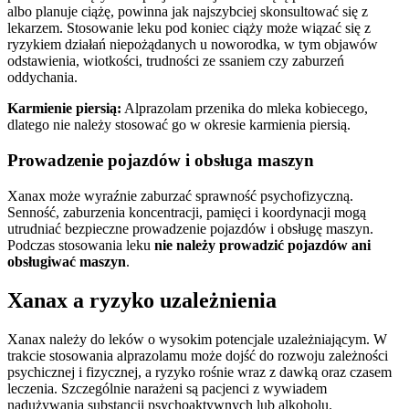
albo planuje ciążę, powinna jak najszybciej skonsultować się z
lekarzem. Stosowanie leku pod koniec ciąży może wiązać się z
ryzykiem działań niepożądanych u noworodka, w tym objawów
odstawienia, wiotkości, trudności ze ssaniem czy zaburzeń
oddychania.
Karmienie piersią:
Alprazolam przenika do mleka kobiecego,
dlatego nie należy stosować go w okresie karmienia piersią.
Prowadzenie pojazdów i obsługa maszyn
Xanax może wyraźnie zaburzać sprawność psychofizyczną.
Senność, zaburzenia koncentracji, pamięci i koordynacji mogą
utrudniać bezpieczne prowadzenie pojazdów i obsługę maszyn.
Podczas stosowania leku
nie należy prowadzić pojazdów ani
obsługiwać maszyn
.
Xanax a ryzyko uzależnienia
Xanax należy do leków o wysokim potencjale uzależniającym. W
trakcie stosowania alprazolamu może dojść do rozwoju zależności
psychicznej i fizycznej, a ryzyko rośnie wraz z dawką oraz czasem
leczenia. Szczególnie narażeni są pacjenci z wywiadem
nadużywania substancji psychoaktywnych lub alkoholu.