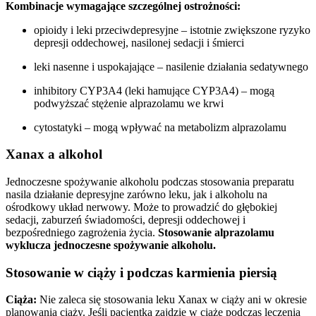
Kombinacje wymagające szczególnej ostrożności:
opioidy i leki przeciwdepresyjne – istotnie zwiększone ryzyko
depresji oddechowej, nasilonej sedacji i śmierci
leki nasenne i uspokajające – nasilenie działania sedatywnego
inhibitory CYP3A4 (leki hamujące CYP3A4) – mogą
podwyższać stężenie alprazolamu we krwi
cytostatyki – mogą wpływać na metabolizm alprazolamu
Xanax a alkohol
Jednoczesne spożywanie alkoholu podczas stosowania preparatu
nasila działanie depresyjne zarówno leku, jak i alkoholu na
ośrodkowy układ nerwowy. Może to prowadzić do głębokiej
sedacji, zaburzeń świadomości, depresji oddechowej i
bezpośredniego zagrożenia życia.
Stosowanie alprazolamu
wyklucza jednoczesne spożywanie alkoholu.
Stosowanie w ciąży i podczas karmienia piersią
Ciąża:
Nie zaleca się stosowania leku Xanax w ciąży ani w okresie
planowania ciąży. Jeśli pacjentka zajdzie w ciążę podczas leczenia