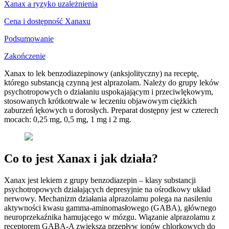
Xanax a ryzyko uzależnienia
Cena i dostępność Xanaxu
Podsumowanie
Zakończenie
Xanax to lek benzodiazepinowy (anksjolityczny) na receptę,
którego substancją czynną jest alprazolam. Należy do grupy leków
psychotropowych o działaniu uspokajającym i przeciwlękowym,
stosowanych krótkotrwale w leczeniu objawowym ciężkich
zaburzeń lękowych u dorosłych. Preparat dostępny jest w czterech
mocach: 0,25 mg, 0,5 mg, 1 mg i 2 mg.
Co to jest Xanax i jak działa?
Xanax jest lekiem z grupy benzodiazepin – klasy substancji
psychotropowych działających depresyjnie na ośrodkowy układ
nerwowy. Mechanizm działania alprazolamu polega na nasileniu
aktywności kwasu gamma-aminomasłowego (GABA), głównego
neuroprzekaźnika hamującego w mózgu. Wiązanie alprazolamu z
receptorem GABA-A zwiększa przepływ jonów chlorkowych do