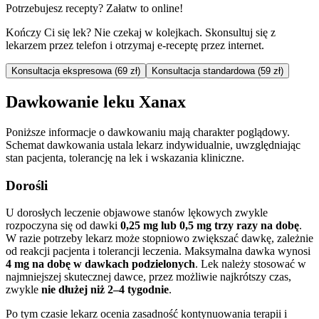
Potrzebujesz recepty? Załatw to online!
Kończy Ci się lek? Nie czekaj w kolejkach. Skonsultuj się z
lekarzem przez telefon i otrzymaj e-receptę przez internet.
Konsultacja ekspresowa (69 zł)
Konsultacja standardowa (59 zł)
Dawkowanie leku Xanax
Poniższe informacje o dawkowaniu mają charakter poglądowy.
Schemat dawkowania ustala lekarz indywidualnie, uwzględniając
stan pacjenta, tolerancję na lek i wskazania kliniczne.
Dorośli
U dorosłych leczenie objawowe stanów lękowych zwykle
rozpoczyna się od dawki
0,25 mg lub 0,5 mg trzy razy na dobę
.
W razie potrzeby lekarz może stopniowo zwiększać dawkę, zależnie
od reakcji pacjenta i tolerancji leczenia. Maksymalna dawka wynosi
4 mg na dobę w dawkach podzielonych
. Lek należy stosować w
najmniejszej skutecznej dawce, przez możliwie najkrótszy czas,
zwykle
nie dłużej niż 2–4 tygodnie
.
Po tym czasie lekarz ocenia zasadność kontynuowania terapii i