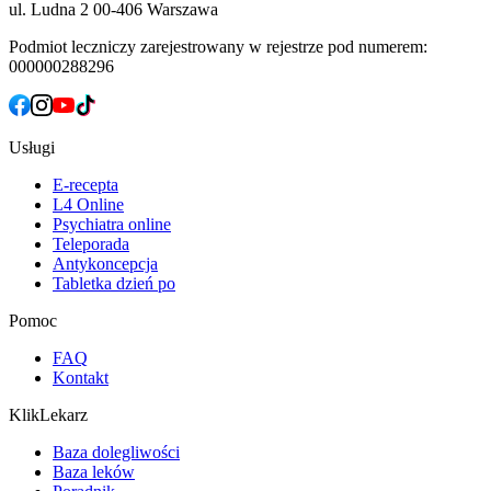
ul. Ludna 2
00-406 Warszawa
Podmiot leczniczy zarejestrowany w rejestrze pod numerem:
000000288296
Usługi
E-recepta
L4 Online
Psychiatra online
Teleporada
Antykoncepcja
Tabletka dzień po
Pomoc
FAQ
Kontakt
KlikLekarz
Baza dolegliwości
Baza leków