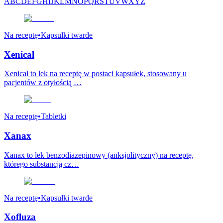
A
B
C
D
E
F
G
H
I
J
K
L
M
N
O
P
Q
R
S
T
U
V
W
X
Y
Z
Na receptę
•
Kapsułki twarde
Xenical
Xenical to lek na receptę w postaci kapsułek, stosowany u
pacjentów z otyłością …
Na receptę
•
Tabletki
Xanax
Xanax to lek benzodiazepinowy (anksjolityczny) na receptę,
którego substancją cz…
Na receptę
•
Kapsułki twarde
Xofluza