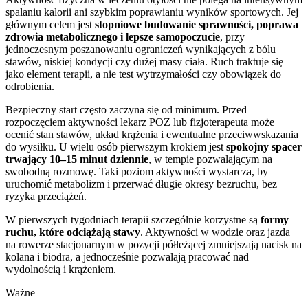
spalaniu kalorii ani szybkim poprawianiu wyników sportowych. Jej
głównym celem jest
stopniowe budowanie sprawności, poprawa
zdrowia metabolicznego i lepsze samopoczucie
, przy
jednoczesnym poszanowaniu ograniczeń wynikających z bólu
stawów, niskiej kondycji czy dużej masy ciała. Ruch traktuje się
jako element terapii, a nie test wytrzymałości czy obowiązek do
odrobienia.
Bezpieczny start często zaczyna się od minimum. Przed
rozpoczęciem aktywności lekarz POZ lub fizjoterapeuta może
ocenić stan stawów, układ krążenia i ewentualne przeciwwskazania
do wysiłku. U wielu osób pierwszym krokiem jest
spokojny spacer
trwający 10–15 minut dziennie
, w tempie pozwalającym na
swobodną rozmowę. Taki poziom aktywności wystarcza, by
uruchomić metabolizm i przerwać długie okresy bezruchu, bez
ryzyka przeciążeń.
W pierwszych tygodniach terapii szczególnie korzystne są
formy
ruchu, które odciążają stawy
. Aktywności w wodzie oraz jazda
na rowerze stacjonarnym w pozycji półleżącej zmniejszają nacisk na
kolana i biodra, a jednocześnie pozwalają pracować nad
wydolnością i krążeniem.
Ważne