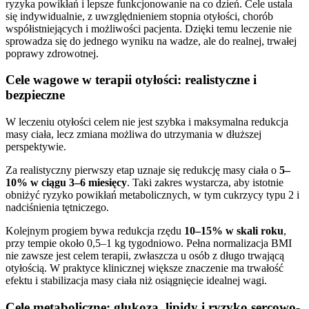
ryzyka powikłań i lepsze funkcjonowanie na co dzień. Cele ustala
się indywidualnie, z uwzględnieniem stopnia otyłości, chorób
współistniejących i możliwości pacjenta. Dzięki temu leczenie nie
sprowadza się do jednego wyniku na wadze, ale do realnej, trwałej
poprawy zdrowotnej.
Cele wagowe w terapii otyłości: realistyczne i
bezpieczne
W leczeniu otyłości celem nie jest szybka i maksymalna redukcja
masy ciała, lecz zmiana możliwa do utrzymania w dłuższej
perspektywie.
Za realistyczny pierwszy etap uznaje się redukcję masy ciała o
5–
10% w ciągu 3–6 miesięcy
. Taki zakres wystarcza, aby istotnie
obniżyć ryzyko powikłań metabolicznych, w tym cukrzycy typu 2 i
nadciśnienia tętniczego.
Kolejnym progiem bywa redukcja rzędu
10–15% w skali roku
,
przy tempie około 0,5–1 kg tygodniowo. Pełna normalizacja BMI
nie zawsze jest celem terapii, zwłaszcza u osób z długo trwającą
otyłością. W praktyce klinicznej większe znaczenie ma trwałość
efektu i stabilizacja masy ciała niż osiągnięcie idealnej wagi.
Cele metaboliczne: glukoza, lipidy i ryzyko sercowo-