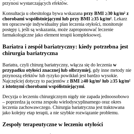
przynosi wystarczających efektów.
Konsultacja u obesitologa bywa wskazana
przy BMI ≥30 kg/m²
z
chorobami współistniejącymi lub przy BMI ≥35 kg/m²
. Lekarz
ten opracowuje indywidualny plan leczenia otyłości, monitoruje
postępy i, jeśli są wskazania, może zaproponować leczenie
farmakologiczne jako element terapii kompleksowej.
Bariatra i zespół bariatryczny: kiedy potrzebna jest
chirurgia bariatryczna
Bariatra, czyli chirurg bariatryczny, włącza się do leczenia
w
przypadku otyłości znacznej lub olbrzymiej
, gdy inne metody nie
przynoszą efektów lub ryzyko powikłań jest bardzo wysokie.
Najczęściej dotyczy to pacjentów z
BMI ≥40 kg/m² lub ≥35 kg/m²
z istotnymi chorobami współistniejącymi
.
Decyzja o leczeniu chirurgicznym nigdy nie zapada jednoosobowo
– poprzedza ją ocena zespołu wielodyscyplinarnego oraz okres
leczenia zachowawczego. Chirurgia bariatryczna jest traktowana
jako kolejny etap terapii, a nie szybkie rozwiązanie problemu.
Zespoły terapeutyczne w leczeniu otyłości