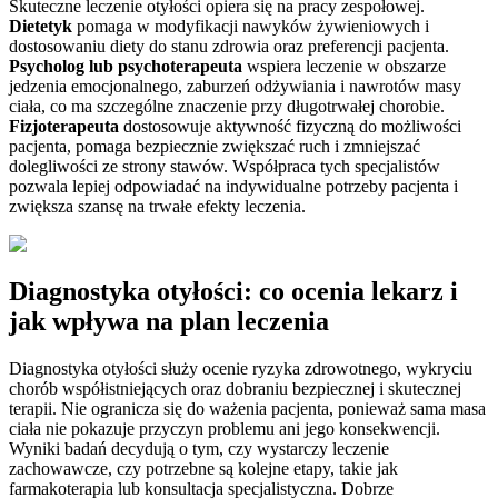
Skuteczne leczenie otyłości opiera się na pracy zespołowej.
Dietetyk
pomaga w modyfikacji nawyków żywieniowych i
dostosowaniu diety do stanu zdrowia oraz preferencji pacjenta.
Psycholog lub psychoterapeuta
wspiera leczenie w obszarze
jedzenia emocjonalnego, zaburzeń odżywiania i nawrotów masy
ciała, co ma szczególne znaczenie przy długotrwałej chorobie.
Fizjoterapeuta
dostosowuje aktywność fizyczną do możliwości
pacjenta, pomaga bezpiecznie zwiększać ruch i zmniejszać
dolegliwości ze strony stawów. Współpraca tych specjalistów
pozwala lepiej odpowiadać na indywidualne potrzeby pacjenta i
zwiększa szansę na trwałe efekty leczenia.
Diagnostyka otyłości: co ocenia lekarz i
jak wpływa na plan leczenia
Diagnostyka otyłości służy ocenie ryzyka zdrowotnego, wykryciu
chorób współistniejących oraz dobraniu bezpiecznej i skutecznej
terapii. Nie ogranicza się do ważenia pacjenta, ponieważ sama masa
ciała nie pokazuje przyczyn problemu ani jego konsekwencji.
Wyniki badań decydują o tym, czy wystarczy leczenie
zachowawcze, czy potrzebne są kolejne etapy, takie jak
farmakoterapia lub konsultacja specjalistyczna. Dobrze