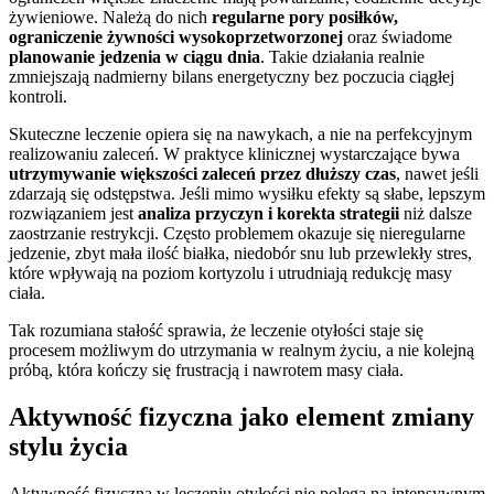
żywieniowe. Należą do nich
regularne pory posiłków,
ograniczenie żywności wysokoprzetworzonej
oraz świadome
planowanie jedzenia w ciągu dnia
. Takie działania realnie
zmniejszają nadmierny bilans energetyczny bez poczucia ciągłej
kontroli.
Skuteczne leczenie opiera się na nawykach, a nie na perfekcyjnym
realizowaniu zaleceń. W praktyce klinicznej wystarczające bywa
utrzymywanie większości zaleceń przez dłuższy czas
, nawet jeśli
zdarzają się odstępstwa. Jeśli mimo wysiłku efekty są słabe, lepszym
rozwiązaniem jest
analiza przyczyn i korekta strategii
niż dalsze
zaostrzanie restrykcji. Często problemem okazuje się nieregularne
jedzenie, zbyt mała ilość białka, niedobór snu lub przewlekły stres,
które wpływają na poziom kortyzolu i utrudniają redukcję masy
ciała.
Tak rozumiana stałość sprawia, że leczenie otyłości staje się
procesem możliwym do utrzymania w realnym życiu, a nie kolejną
próbą, która kończy się frustracją i nawrotem masy ciała.
Aktywność fizyczna jako element zmiany
stylu życia
Aktywność fizyczna w leczeniu otyłości nie polega na intensywnym