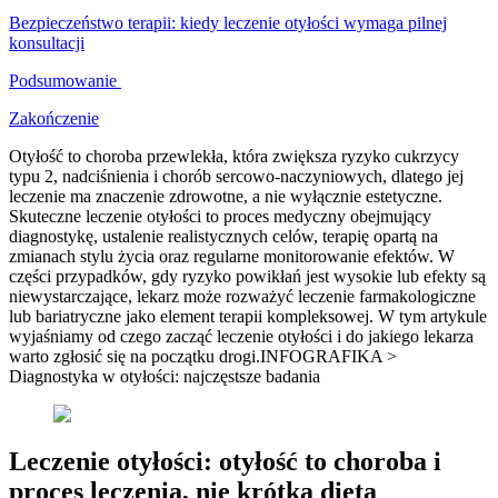
Bezpieczeństwo terapii: kiedy leczenie otyłości wymaga pilnej
konsultacji
Podsumowanie
Zakończenie
Otyłość to choroba przewlekła, która zwiększa ryzyko cukrzycy
typu 2, nadciśnienia i chorób sercowo-naczyniowych, dlatego jej
leczenie ma znaczenie zdrowotne, a nie wyłącznie estetyczne.
Skuteczne leczenie otyłości to proces medyczny obejmujący
diagnostykę, ustalenie realistycznych celów, terapię opartą na
zmianach stylu życia oraz regularne monitorowanie efektów. W
części przypadków, gdy ryzyko powikłań jest wysokie lub efekty są
niewystarczające, lekarz może rozważyć leczenie farmakologiczne
lub bariatryczne jako element terapii kompleksowej. W tym artykule
wyjaśniamy od czego zacząć leczenie otyłości i do jakiego lekarza
warto zgłosić się na początku drogi.INFOGRAFIKA >
Diagnostyka w otyłości: najczęstsze badania
Leczenie otyłości: otyłość to choroba i
proces leczenia, nie krótka dieta