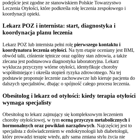
podejście jest zgodne ze stanowiskiem Polskie Towarzystwo
Leczenia Otyłości, które podkreśla rolę leczenia zespołowego i
koordynacji opieki.
Lekarz POZ i internista: start, diagnostyka i
koordynacja planu leczenia
Lekarz POZ lub internista pełni rolę
pierwszego kontaktu i
koordynatora leczenia otyłości
. Na tym etapie oceniany jest BMI,
obwód talii, ciśnienie tętnicze oraz ogólny stan zdrowia, a także
zlecana jest podstawowa diagnostyka laboratoryjna. Lekarz
wyklucza przyczyny wtórne otyłości, identyfikuje choroby
współistniejące i określa stopień ryzyka zdrowotnego. Na tej
podstawie proponuje leczenie zachowawcze lub kieruje pacjenta do
dalszych specjalistów, dbając o spójność całego procesu leczenia.
Obesitolog i lekarz od otyłości: kiedy terapia otyłości
wymaga specjalisty
Obesitolog to lekarz zajmujący się kompleksowym leczeniem
choroby otyłościowej, w tym
oceną przyczyn metabolicznych i
hormonalnych oraz powikłań narządowych
. Najczęściej jest to
specjalista z doświadczeniem w endokrynologii lub diabetologii,
który prowadzi terapię wtedy, gdy sama zmiana stylu życia nie