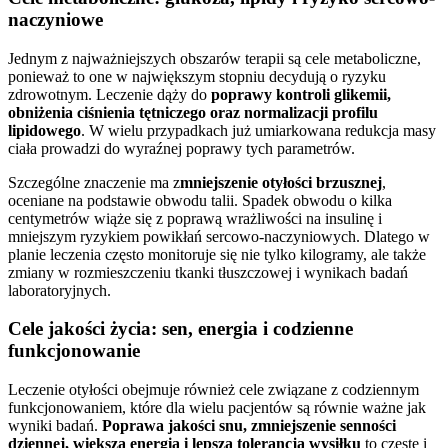
naczyniowe
Jednym z najważniejszych obszarów terapii są cele metaboliczne,
ponieważ to one w największym stopniu decydują o ryzyku
zdrowotnym. Leczenie dąży do
poprawy kontroli glikemii,
obniżenia ciśnienia tętniczego oraz normalizacji profilu
lipidowego
. W wielu przypadkach już umiarkowana redukcja masy
ciała prowadzi do wyraźnej poprawy tych parametrów.
Szczególne znaczenie ma z
mniejszenie otyłości brzusznej
,
oceniane na podstawie obwodu talii. Spadek obwodu o kilka
centymetrów wiąże się z poprawą wrażliwości na insulinę i
mniejszym ryzykiem powikłań sercowo-naczyniowych. Dlatego w
planie leczenia często monitoruje się nie tylko kilogramy, ale także
zmiany w rozmieszczeniu tkanki tłuszczowej i wynikach badań
laboratoryjnych.
Cele jakości życia: sen, energia i codzienne
funkcjonowanie
Leczenie otyłości obejmuje również cele związane z codziennym
funkcjonowaniem, które dla wielu pacjentów są równie ważne jak
wyniki badań.
Poprawa jakości snu, zmniejszenie senności
dziennej, większa energia i lepsza tolerancja wysiłku
to częste i