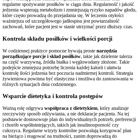
regularne spożywanie posiłków w ciągu dnia. Regularność i jakość
jedzenia wspierają metabolizm i zmniejszają ryzyko napadów głodu,
które często prowadzą do przejadania się. W leczeniu otyłości
ważniejsza od szczegółowego jadłospisu jest powtarzalność
zachowań, które pacjent jest w stanie utrzymać przez dłuższy czas.
Kontrola składu posiłków i wielkości porcji
W codziennej praktyce pomocne bywają proste
narzędzia
porządkujące porcje i skład posiłków
, takie jak dzielenie talerza
na część warzywną, źródła białka i węglowodany złożone. Takie
podejście zmniejsza potrzebę liczenia każdej kalorii i ułatwia
kontrolę ilości jedzenia bez poczucia nadmiernej kontroli. Strategia
żywieniowa powinna być elastyczna i możliwa do zastosowania w
różnych sytuacjach dnia codziennego.
Wsparcie dietetyka i kontrola postępów
Ważną rolę odgrywa
współpraca z dietetykiem
, który analizuje
rzeczywisty sposób odżywiania, a nie deklaracje pacjenta. Na tej
podstawie dostosowuje plan do indywidualnych potrzeb, preferencji
i chorób współistniejących, takich jak insulinooporność czy
cukrzyca. Regularne wizyty kontrolne pozwalają korygować plan
na bieżąco i reagować na trudności, zanim doprowadzą do