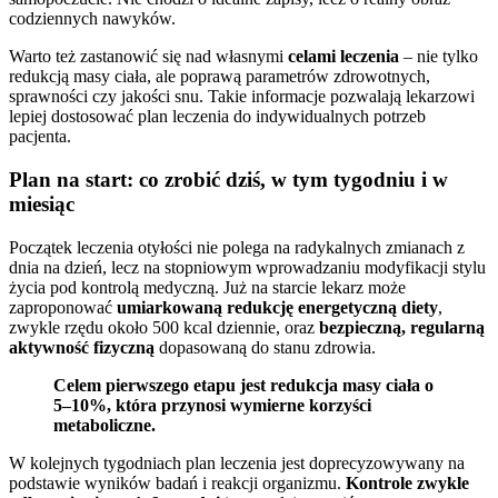
codziennych nawyków.
Warto też zastanowić się nad własnymi
celami leczenia
– nie tylko
redukcją masy ciała, ale poprawą parametrów zdrowotnych,
sprawności czy jakości snu. Takie informacje pozwalają lekarzowi
lepiej dostosować plan leczenia do indywidualnych potrzeb
pacjenta.
Plan na start: co zrobić dziś, w tym tygodniu i w
miesiąc
Początek leczenia otyłości nie polega na radykalnych zmianach z
dnia na dzień, lecz na stopniowym wprowadzaniu modyfikacji stylu
życia pod kontrolą medyczną. Już na starcie lekarz może
zaproponować
umiarkowaną redukcję energetyczną diety
,
zwykle rzędu około 500 kcal dziennie, oraz
bezpieczną, regularną
aktywność fizyczną
dopasowaną do stanu zdrowia.
Celem pierwszego etapu jest redukcja masy ciała o
5–10%, która przynosi wymierne korzyści
metaboliczne.
W kolejnych tygodniach plan leczenia jest doprecyzowywany na
podstawie wyników badań i reakcji organizmu.
Kontrole zwykle