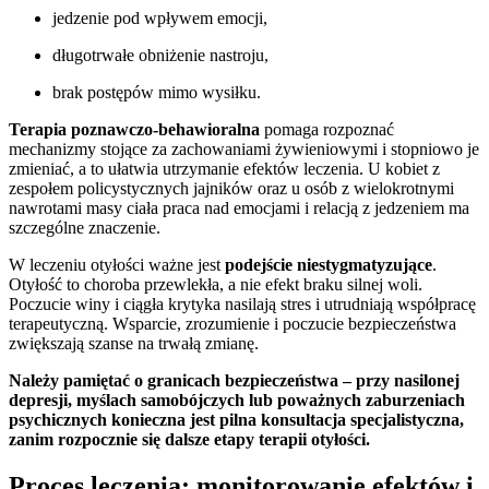
jedzenie pod wpływem emocji,
długotrwałe obniżenie nastroju,
brak postępów mimo wysiłku.
Terapia poznawczo-behawioralna
pomaga rozpoznać
mechanizmy stojące za zachowaniami żywieniowymi i stopniowo je
zmieniać, a to ułatwia utrzymanie efektów leczenia. U kobiet z
zespołem policystycznych jajników oraz u osób z wielokrotnymi
nawrotami masy ciała praca nad emocjami i relacją z jedzeniem ma
szczególne znaczenie.
W leczeniu otyłości ważne jest
podejście niestygmatyzujące
.
Otyłość to choroba przewlekła, a nie efekt braku silnej woli.
Poczucie winy i ciągła krytyka nasilają stres i utrudniają współpracę
terapeutyczną. Wsparcie, zrozumienie i poczucie bezpieczeństwa
zwiększają szanse na trwałą zmianę.
Należy pamiętać o granicach bezpieczeństwa – przy nasilonej
depresji, myślach samobójczych lub poważnych zaburzeniach
psychicznych konieczna jest pilna konsultacja specjalistyczna,
zanim rozpocznie się dalsze etapy terapii otyłości.
Proces leczenia: monitorowanie efektów i