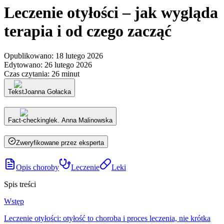
Leczenie otyłości – jak wygląda
terapia i od czego zacząć
Opublikowano
:
18 lutego 2026
Edytowano
:
26 lutego 2026
Czas czytania
:
26 minut
Tekst
Joanna Gołacka
Fact-checking
lek. Anna Malinowska
Zweryfikowane przez eksperta
Opis choroby
Leczenie
Leki
Spis treści
Wstęp
Leczenie otyłości: otyłość to choroba i proces leczenia, nie krótka