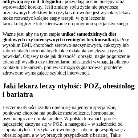
odbywają się co 4–6 tygodni
i pozwalają ocenić postępy oraz
wprowadzić korekty. Jeśli zmiany stylu życia nie przynoszą
oczekiwanych efektów lub ryzyko zdrowotne jest wysokie, lekarz
może rozważyć kolejne etapy terapii, w tym leczenie
farmakologiczne lub skierowanie do programu specjalistycznego.
Ważne jest, aby na tym etapie
unikać samodzielnych diet
głodowych czy intensywnych treningów bez konsultacji.
Przy
wysokim BMI, chorobach sercowo-naczyniowych, cukrzycy lub
zaburzeniach hormonalnych takie działania zwiększają ryzyko
powikłań. Objawy takie jak duszność, obrzęki, nagłe pogorszenie
tolerancji wysiłku czy nieregularne miesiączki wymagają pilnego
kontaktu z lekarzem, ponieważ mogą sygnalizować problemy
zdrowotne wymagające szybkiej interwencji.
Jaki lekarz leczy otyłość: POZ, obesitolog
i bariatra
Leczenie otyłości rzadko opiera się na jednym specjaliście,
ponieważ choroba ma podłoże metaboliczne, hormonalne,
psychologiczne i funkcjonalne. W polskich realiach proces
najczęściej zaczyna się w POZ, a następnie – w zależności od
stopnia otyłości i ryzyka zdrowotnego – obejmuje współpracę z
obesitologiem, a w wybranych przypadkach z bariatrą. Takie