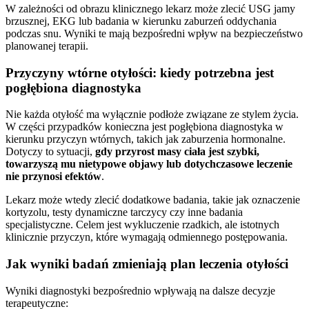
W zależności od obrazu klinicznego lekarz może zlecić USG jamy
brzusznej, EKG lub badania w kierunku zaburzeń oddychania
podczas snu. Wyniki te mają bezpośredni wpływ na bezpieczeństwo
planowanej terapii.
Przyczyny wtórne otyłości: kiedy potrzebna jest
pogłębiona diagnostyka
Nie każda otyłość ma wyłącznie podłoże związane ze stylem życia.
W części przypadków konieczna jest pogłębiona diagnostyka w
kierunku przyczyn wtórnych, takich jak zaburzenia hormonalne.
Dotyczy to sytuacji,
gdy przyrost masy ciała jest szybki,
towarzyszą mu nietypowe objawy lub dotychczasowe leczenie
nie przynosi efektów
.
Lekarz może wtedy zlecić dodatkowe badania, takie jak oznaczenie
kortyzolu, testy dynamiczne tarczycy czy inne badania
specjalistyczne. Celem jest wykluczenie rzadkich, ale istotnych
klinicznie przyczyn, które wymagają odmiennego postępowania.
Jak wyniki badań zmieniają plan leczenia otyłości
Wyniki diagnostyki bezpośrednio wpływają na dalsze decyzje
terapeutyczne: