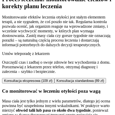
korekty planu leczenia
Monitorowanie efektów leczenia otyłości jest stałym elementem
terapii, a nie sygnałem, że coś poszło nie tak. Regularna kontrola
pozwala ocenić, jak organizm reaguje na wprowadzone zmiany, i
wcześnie wychwycić momenty, w których plan wymaga
dostosowania. Zastój masy ciała czy gorsze tygodnie nie oznaczają
porażki – są naturalną częścią procesu leczenia i dostarczają
informacji potrzebnych do dalszych decyzji terapeutycznych.
Umów teleporadę z lekarzem
Oszczędź czas i zadbaj o swoje zdrowie bez wychodzenia z domu.
Porozmawiaj z lekarzem przez telefon, otrzymaj diagnozę i
zalecenia – szybko i bezpiecznie.
Konsultacja ekspresowa (109 zł)
Konsultacja standardowa (89 zł)
Co monitorować w leczeniu otyłości poza wagą
Masa ciała jest tylko jednym z wielu parametrów, dlatego jej ocena
powinna być uzupełniona innymi wskaźnikami. W praktyce warto
mierzyć
obwód talii lub pasa co około dwa tygodnie
, ponieważ
zmiany w tkance tłuszczowej trzewnej często pojawiają się