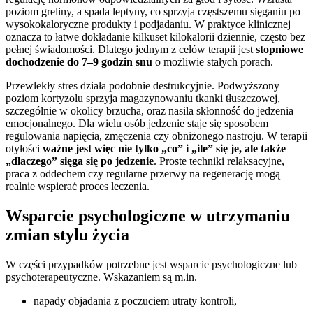
poziom greliny, a spada leptyny, co sprzyja częstszemu sięganiu po
wysokokaloryczne produkty i podjadaniu. W praktyce klinicznej
oznacza to łatwe dokładanie kilkuset kilokalorii dziennie, często bez
pełnej świadomości. Dlatego jednym z celów terapii jest
stopniowe
dochodzenie do 7–9 godzin snu
o możliwie stałych porach.
Przewlekły stres działa podobnie destrukcyjnie. Podwyższony
poziom kortyzolu sprzyja magazynowaniu tkanki tłuszczowej,
szczególnie w okolicy brzucha, oraz nasila skłonność do jedzenia
emocjonalnego. Dla wielu osób jedzenie staje się sposobem
regulowania napięcia, zmęczenia czy obniżonego nastroju. W terapii
otyłości
ważne jest więc nie tylko „co” i „ile” się je, ale także
„dlaczego” sięga się po jedzenie
. Proste techniki relaksacyjne,
praca z oddechem czy regularne przerwy na regenerację mogą
realnie wspierać proces leczenia.
Wsparcie psychologiczne w utrzymaniu
zmian stylu życia
W części przypadków potrzebne jest wsparcie psychologiczne lub
psychoterapeutyczne. Wskazaniem są m.in.
napady objadania z poczuciem utraty kontroli,