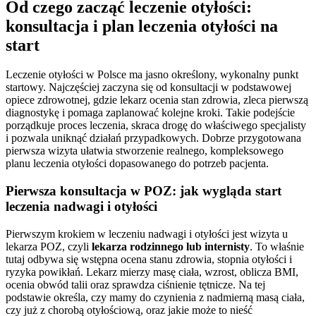
Od czego zacząć leczenie otyłości:
konsultacja i plan leczenia otyłości na
start
Leczenie otyłości w Polsce ma jasno określony, wykonalny punkt
startowy. Najczęściej zaczyna się od konsultacji w podstawowej
opiece zdrowotnej, gdzie lekarz ocenia stan zdrowia, zleca pierwszą
diagnostykę i pomaga zaplanować kolejne kroki. Takie podejście
porządkuje proces leczenia, skraca drogę do właściwego specjalisty
i pozwala uniknąć działań przypadkowych. Dobrze przygotowana
pierwsza wizyta ułatwia stworzenie realnego, kompleksowego
planu leczenia otyłości dopasowanego do potrzeb pacjenta.
Pierwsza konsultacja w POZ: jak wygląda start
leczenia nadwagi i otyłości
Pierwszym krokiem w leczeniu nadwagi i otyłości jest wizyta u
lekarza POZ, czyli
lekarza rodzinnego lub internisty
. To właśnie
tutaj odbywa się wstępna ocena stanu zdrowia, stopnia otyłości i
ryzyka powikłań. Lekarz mierzy masę ciała, wzrost, oblicza BMI,
ocenia obwód talii oraz sprawdza ciśnienie tętnicze. Na tej
podstawie określa, czy mamy do czynienia z nadmierną masą ciała,
czy już z chorobą otyłościową, oraz jakie może to nieść