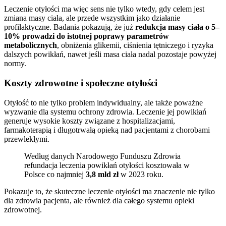
Leczenie otyłości ma więc sens nie tylko wtedy, gdy celem jest
zmiana masy ciała, ale przede wszystkim jako działanie
profilaktyczne. Badania pokazują, że już
redukcja masy ciała o 5–
10% prowadzi do istotnej poprawy parametrów
metabolicznych
, obniżenia glikemii, ciśnienia tętniczego i ryzyka
dalszych powikłań, nawet jeśli masa ciała nadal pozostaje powyżej
normy.
Koszty zdrowotne i społeczne otyłości
Otyłość to nie tylko problem indywidualny, ale także poważne
wyzwanie dla systemu ochrony zdrowia. Leczenie jej powikłań
generuje wysokie koszty związane z hospitalizacjami,
farmakoterapią i długotrwałą opieką nad pacjentami z chorobami
przewlekłymi.
Według danych Narodowego Funduszu Zdrowia
refundacja leczenia powikłań otyłości kosztowała w
Polsce co najmniej
3,8 mld zł
w 2023 roku.
Pokazuje to, że skuteczne leczenie otyłości ma znaczenie nie tylko
dla zdrowia pacjenta, ale również dla całego systemu opieki
zdrowotnej.