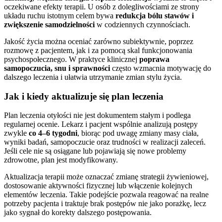
oczekiwane efekty terapii. U osób z dolegliwościami ze strony
układu ruchu istotnym celem bywa
redukcja bólu stawów i
zwiększenie samodzielności
w codziennych czynnościach.
Jakość życia można oceniać zarówno subiektywnie, poprzez
rozmowę z pacjentem, jak i za pomocą skal funkcjonowania
psychospołecznego. W praktyce klinicznej
poprawa
samopoczucia, snu i sprawności
często wzmacnia motywację do
dalszego leczenia i ułatwia utrzymanie zmian stylu życia.
Jak i kiedy aktualizuje się plan leczenia
Plan leczenia otyłości nie jest dokumentem stałym i podlega
regularnej ocenie. Lekarz i pacjent wspólnie analizują postępy
zwykle
co 4–6 tygodni
, biorąc pod uwagę zmiany masy ciała,
wyniki badań, samopoczucie oraz trudności w realizacji zaleceń.
Jeśli cele nie są osiągane lub pojawiają się nowe problemy
zdrowotne, plan jest modyfikowany.
Aktualizacja terapii może oznaczać zmianę strategii żywieniowej,
dostosowanie aktywności fizycznej lub włączenie kolejnych
elementów leczenia. Takie podejście pozwala reagować na realne
potrzeby pacjenta i traktuje brak postępów nie jako porażkę, lecz
jako sygnał do korekty dalszego postępowania.