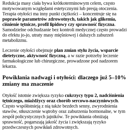
Redukcja masy ciała bywa krótkoterminowym celem, często
motywowanym względami estetycznymi lub presją otoczenia.
Terapia otyłości ma inny punkt ciężkości – koncentruje się na
poprawie parametrów zdrowotnych, takich jak glikemia,
ciśnienie tętnicze, profil lipidowy czy sprawność fizyczna
.
Samodzielne odchudzanie bez kontroli medycznej często prowadzi
do efektu jo-jo, utraty masy mięśniowej i dalszych zaburzeń
metabolizmu.
Leczenie otyłości obejmuje
plan zmian stylu życia, wsparcie
dietetyczne, aktywność fizyczną
, a w razie potrzeby leczenie
farmakologiczne lub chirurgiczne, prowadzone pod nadzorem
lekarza.
Powikłania nadwagi i otyłości: dlaczego już 5–10%
zmiany ma znaczenie
Otyłość istotnie zwiększa ryzyko
cukrzycy typu 2, nadciśnienia
tętniczego, miażdżycy oraz chorób sercowo-naczyniowych
.
Często współistnieją z nią także bezdech senny, zwyrodnienia
stawów, stłuszczenie wątroby oraz zaburzenia hormonalne, w tym
zespół policystycznych jajników. Te powikłania obniżają
sprawność, pogarszają jakość życia i zwiększają ryzyko
przedwczesnych powikłań zdrowotnych.