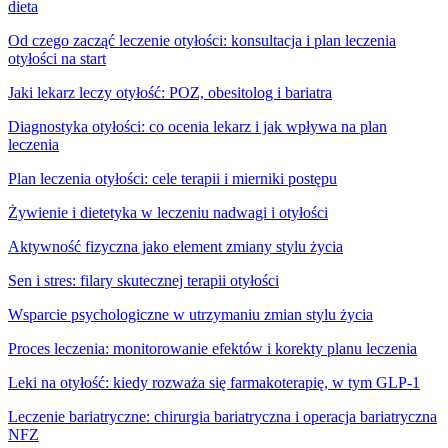
dieta
Od czego zacząć leczenie otyłości: konsultacja i plan leczenia
otyłości na start
Jaki lekarz leczy otyłość: POZ, obesitolog i bariatra
Diagnostyka otyłości: co ocenia lekarz i jak wpływa na plan
leczenia
Plan leczenia otyłości: cele terapii i mierniki postępu
Żywienie i dietetyka w leczeniu nadwagi i otyłości
Aktywność fizyczna jako element zmiany stylu życia
Sen i stres: filary skutecznej terapii otyłości
Wsparcie psychologiczne w utrzymaniu zmian stylu życia
Proces leczenia: monitorowanie efektów i korekty planu leczenia
Leki na otyłość: kiedy rozważa się farmakoterapię, w tym GLP-1
Leczenie bariatryczne: chirurgia bariatryczna i operacja bariatryczna
NFZ