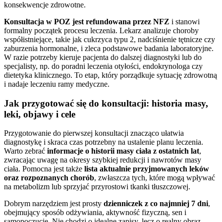
konsekwencje zdrowotne.
Konsultacja w POZ jest refundowana przez NFZ
i stanowi
formalny początek procesu leczenia. Lekarz analizuje choroby
współistniejące, takie jak cukrzyca typu 2, nadciśnienie tętnicze czy
zaburzenia hormonalne, i zleca podstawowe badania laboratoryjne.
W razie potrzeby kieruje pacjenta do dalszej diagnostyki lub do
specjalisty, np. do poradni leczenia otyłości, endokrynologa czy
dietetyka klinicznego. To etap, który porządkuje sytuację zdrowotną
i nadaje leczeniu ramy medyczne.
Jak przygotować się do konsultacji: historia masy,
leki, objawy i cele
Przygotowanie do pierwszej konsultacji znacząco ułatwia
diagnostykę i skraca czas potrzebny na ustalenie planu leczenia.
Warto zebrać
informacje o historii masy ciała z ostatnich lat
,
zwracając uwagę na okresy szybkiej redukcji i nawrotów masy
ciała. Pomocna jest także
lista aktualnie przyjmowanych leków
oraz rozpoznanych chorób
, zwłaszcza tych, które mogą wpływać
na metabolizm lub sprzyjać przyrostowi tkanki tłuszczowej.
Dobrym narzędziem jest prosty
dzienniczek z co najmniej 7 dni
,
obejmujący sposób odżywiania, aktywność fizyczną, sen i
samopoczucie. Nie chodzi o idealne zapisy, lecz o realny obraz