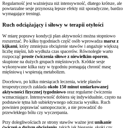
Regularność jest ważniejsza niż intensywność, dlatego krótsze, ale
powtarzalne sesje przynoszą lepsze efekty niż sporadyczne, bardzo
wymagające treningi.
Ruch odciążający i siłowy w terapii otyłości
W miarę poprawy kondycji plan aktywności można stopniowo
rozszerzać. Po kilku tygodniach część osób wprowadza
marsz z
kijkami
, który zmniejsza obciążenie stawów i angażuje większą
liczbę mięśni, lub wydłuża czas spacerów. Równolegle warto
rozpocząć
proste ćwiczenia siłowe z niewielkim oporem
,
skupione na dużych grupach mięśniowych. Krótkie sesje
wykonywane kilka razy w tygodniu pomagają chronić masę
mięśniową i wspierają metabolizm.
Docelowo, po kilku miesiącach leczenia, wiele planów
terapeutycznych zakłada
około 150 minut umiarkowanej
aktywności fizycznej tygodniowo
oraz regularne ćwiczenia
wzmacniające. Intensywność dobiera się indywidualnie, często na
podstawie tętna lub subiektywnego odczucia wysiłku. Ruch
powinien poprawiać samopoczucie, a nie prowadzić do
przewlekłego bólu czy wyczerpania.
Przy dolegliwościach ze strony stawów ważne jest
unikanie
ćwiczeń o dużym obciążeniu
, takich jak bieganie, skoki czy