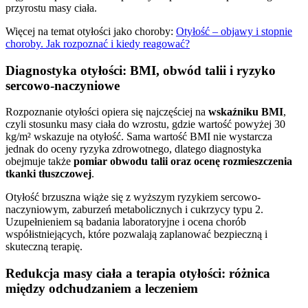
przyrostu masy ciała.
Więcej na temat otyłości jako choroby:
Otyłość – objawy i stopnie
choroby. Jak rozpoznać i kiedy reagować?
Diagnostyka otyłości: BMI, obwód talii i ryzyko
sercowo-naczyniowe
Rozpoznanie otyłości opiera się najczęściej na
wskaźniku BMI
,
czyli stosunku masy ciała do wzrostu, gdzie wartość powyżej 30
kg/m² wskazuje na otyłość. Sama wartość BMI nie wystarcza
jednak do oceny ryzyka zdrowotnego, dlatego diagnostyka
obejmuje także
pomiar obwodu talii oraz ocenę rozmieszczenia
tkanki tłuszczowej
.
Otyłość brzuszna wiąże się z wyższym ryzykiem sercowo-
naczyniowym, zaburzeń metabolicznych i cukrzycy typu 2.
Uzupełnieniem są badania laboratoryjne i ocena chorób
współistniejących, które pozwalają zaplanować bezpieczną i
skuteczną terapię.
Redukcja masy ciała a terapia otyłości: różnica
między odchudzaniem a leczeniem