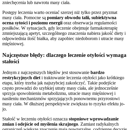
zniechęcenia lub nawrotu masy ciała.
Postępy leczenia warto oceniać szerzej niż tylko przez pryzmat
masy ciała. Pomocne są
pomiary obwodu talii, subiektywna
ocena sytości i poziomu energii
oraz obserwacja regularności
posiłków. W sytuacjach, gdy leczenie obejmuje farmakoterapię
zmniejszającą apetyt, szczególnego znaczenia nabiera jakość diety i
odpowiednia ilość białka, aby zapobiec niedoborom i utracie masy
mięśniowej.
Najczęstsze błędy: dlaczego leczenie otyłości wymaga
stałości
Jednym z najczęstszych błędów jest stosowanie
bardzo
restrykcyjnych diet
i traktowanie leczenia otyłości jako krótkiego
etapu, który trzeba jak najszybciej zakończyć. Takie podejście
często prowadzi do szybkiej utraty masy ciała, ale jednocześnie
sprzyja spowolnieniu metabolizmu, utracie masy mięśniowej i
nasileniu mechanizmów sprzyjających ponownemu przyrostowi
masy ciała. W dłuższej perspektywie zwiększa to ryzyko efektu jo-
jo.
Stałość w leczeniu otyłości oznacza
stopniowe wprowadzanie
zmian i odejście od myślenia skrajnego
. Zamiast radykalnych
ograniczeń większe znaczenie mają powtarzalne, codzienne decyzje