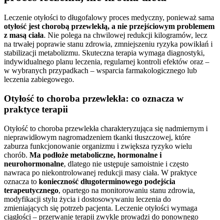
Leczenie otyłości to długofalowy proces medyczny, ponieważ sama
otyłość jest chorobą przewlekłą, a nie przejściowym problemem
z masą ciała
. Nie polega na chwilowej redukcji kilogramów, lecz
na trwałej poprawie stanu zdrowia, zmniejszeniu ryzyka powikłań i
stabilizacji metabolizmu. Skuteczna terapia wymaga diagnostyki,
indywidualnego planu leczenia, regularnej kontroli efektów oraz –
w wybranych przypadkach – wsparcia farmakologicznego lub
leczenia zabiegowego.
Otyłość to choroba przewlekła: co oznacza w
praktyce terapii
Otyłość to choroba przewlekła charakteryzująca się nadmiernym i
nieprawidłowym nagromadzeniem tkanki tłuszczowej, które
zaburza funkcjonowanie organizmu i zwiększa ryzyko wielu
chorób.
Ma podłoże metaboliczne, hormonalne i
neurohormonalne
, dlatego nie ustępuje samoistnie i często
nawraca po niekontrolowanej redukcji masy ciała. W praktyce
oznacza to
konieczność długoterminowego podejścia
terapeutycznego
, opartego na monitorowaniu stanu zdrowia,
modyfikacji stylu życia i dostosowywaniu leczenia do
zmieniających się potrzeb pacjenta. Leczenie otyłości wymaga
ciągłości – przerwanie terapii zwykle prowadzi do ponownego