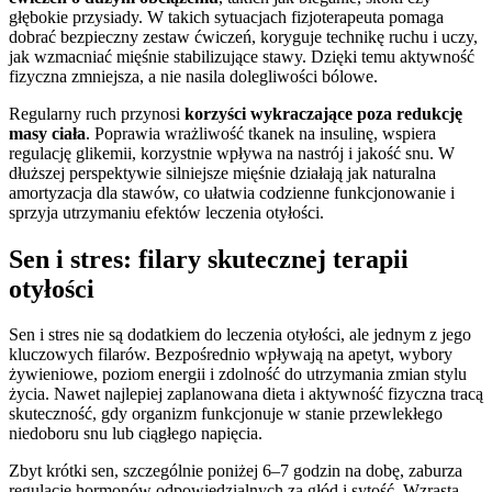
głębokie przysiady. W takich sytuacjach fizjoterapeuta pomaga
dobrać bezpieczny zestaw ćwiczeń, koryguje technikę ruchu i uczy,
jak wzmacniać mięśnie stabilizujące stawy. Dzięki temu aktywność
fizyczna zmniejsza, a nie nasila dolegliwości bólowe.
Regularny ruch przynosi
korzyści wykraczające poza redukcję
masy ciała
. Poprawia wrażliwość tkanek na insulinę, wspiera
regulację glikemii, korzystnie wpływa na nastrój i jakość snu. W
dłuższej perspektywie silniejsze mięśnie działają jak naturalna
amortyzacja dla stawów, co ułatwia codzienne funkcjonowanie i
sprzyja utrzymaniu efektów leczenia otyłości.
Sen i stres: filary skutecznej terapii
otyłości
Sen i stres nie są dodatkiem do leczenia otyłości, ale jednym z jego
kluczowych filarów. Bezpośrednio wpływają na apetyt, wybory
żywieniowe, poziom energii i zdolność do utrzymania zmian stylu
życia. Nawet najlepiej zaplanowana dieta i aktywność fizyczna tracą
skuteczność, gdy organizm funkcjonuje w stanie przewlekłego
niedoboru snu lub ciągłego napięcia.
Zbyt krótki sen, szczególnie poniżej 6–7 godzin na dobę, zaburza
regulację hormonów odpowiedzialnych za głód i sytość. Wzrasta