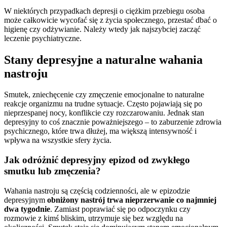
W niektórych przypadkach depresji o ciężkim przebiegu osoba
może całkowicie wycofać się z życia społecznego, przestać dbać o
higienę czy odżywianie. Należy wtedy jak najszybciej zacząć
leczenie psychiatryczne.
Stany depresyjne a naturalne wahania
nastroju
Smutek, zniechęcenie czy zmęczenie emocjonalne to naturalne
reakcje organizmu na trudne sytuacje. Często pojawiają się po
nieprzespanej nocy, konflikcie czy rozczarowaniu. Jednak stan
depresyjny to coś znacznie poważniejszego – to zaburzenie zdrowia
psychicznego, które trwa dłużej, ma większą intensywność i
wpływa na wszystkie sfery życia.
Jak odróżnić depresyjny epizod od zwykłego
smutku lub zmęczenia?
Wahania nastroju są częścią codzienności, ale w epizodzie
depresyjnym
obniżony nastrój trwa nieprzerwanie co najmniej
dwa tygodnie
. Zamiast poprawiać się po odpoczynku czy
rozmowie z kimś bliskim, utrzymuje się bez względu na