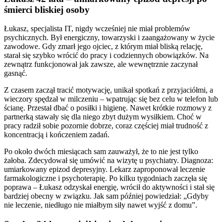
śmierci bliskiej osoby
Łukasz, specjalista IT, nigdy wcześniej nie miał problemów
psychicznych. Był energiczny, towarzyski i zaangażowany w życie
zawodowe. Gdy zmarł jego ojciec, z którym miał bliską relację,
starał się szybko wrócić do pracy i codziennych obowiązków. Na
zewnątrz funkcjonował jak zawsze, ale wewnętrznie zaczynał
gasnąć.
Z czasem zaczął tracić motywację, unikał spotkań z przyjaciółmi, a
wieczory spędzał w milczeniu – wpatrując się bez celu w telefon lub
ścianę. Przestał dbać o posiłki i higienę. Nawet krótkie rozmowy z
partnerką stawały się dla niego zbyt dużym wysiłkiem. Choć w
pracy radził sobie pozornie dobrze, coraz częściej miał trudność z
koncentracją i kończeniem zadań.
Po około dwóch miesiącach sam zauważył, że to nie jest tylko
żałoba. Zdecydował się umówić na wizytę u psychiatry. Diagnoza:
umiarkowany epizod depresyjny. Lekarz zaproponował leczenie
farmakologiczne i psychoterapię. Po kilku tygodniach zaczęła się
poprawa – Łukasz odzyskał energię, wrócił do aktywności i stał się
bardziej obecny w związku. Jak sam później powiedział: „Gdyby
nie leczenie, niedługo nie miałbym siły nawet wyjść z domu”.