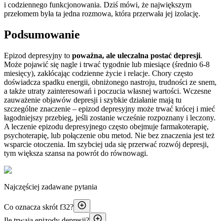
i codziennego funkcjonowania. Dziś mówi, że największym
przełomem była ta jedna rozmowa, która przerwała jej izolację.
Podsumowanie
Epizod depresyjny to
poważna, ale uleczalna postać depresji
.
Może pojawić się nagle i trwać tygodnie lub miesiące (średnio 6-8
miesięcy), zakłócając codzienne życie i relacje. Chory często
doświadcza spadku energii, obniżonego nastroju, trudności ze snem,
a także utraty zainteresowań i poczucia własnej wartości. Wczesne
zauważenie objawów depresji i szybkie działanie mają tu
szczególne znaczenie – epizod depresyjny może trwać krócej i mieć
łagodniejszy przebieg, jeśli zostanie wcześnie rozpoznany i leczony.
A leczenie epizodu depresyjnego często obejmuje farmakoterapię,
psychoterapię, lub połączenie obu metod. Nie bez znaczenia jest też
wsparcie otoczenia. Im szybciej uda się przerwać rozwój depresji,
tym większa szansa na powrót do równowagi.
Najczęściej zadawane pytania
Co oznacza skrót f32?
Ile trwają epizody depresji?