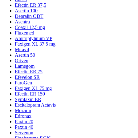
Efectin ER 37,5
Asertin 100
Depralin ODT
Asentra
Coaxil 12,5 mg
Fluxemed
Amitriptylinum VP
Faxigen XL 37,5 mg
Miravil
Asertin 50
Oriven
Lamegom
Efectin ER 75
Efevelon SR
ParoGen
Faxigen XL 75 mg
Efectin ER 150
Symfaxin ER
Escitalopram Actavis
Mozarin
Edronax
Paxtin 20
Paxtin 40
Servenon