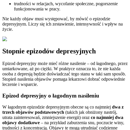
trudności w relacjach, wycofanie społeczne, pogorszenie
funkcjonowania w pracy.
Nie każdy objaw musi występować, by mówić o epizodzie
depresyjnym. Liczy się ich zestawienie, intensywność i wpływ na
życie.
Stopnie epizodów depresyjnych
Epizod depresyjny może mieć różne nasilenie – od łagodnego, przez
umiarkowane, aż po ciężki. W praktyce oznacza to, że nie każda
osoba z depresją będzie doświadczać tego stanu w taki sam sposób.
Stopień nasilenia objawów pomaga lekarzowi dobrać odpowiednie
leczenie i wsparcie.
Epizod depresyjny o łagodnym nasileniu
W łagodnym epizodzie depresyjnym obecne są co najmniej
dwa z
trzech objawów podstawowych
(takich jak obniżony nastrój,
utrata zainteresowań, zmniejszenie energii) oraz
co najmniej dwa
objawy dodatkowe
– na przykład zaburzenia snu, poczucie winy,
trudności z koncentracją. Objawy te mogą utrudniać codzienne