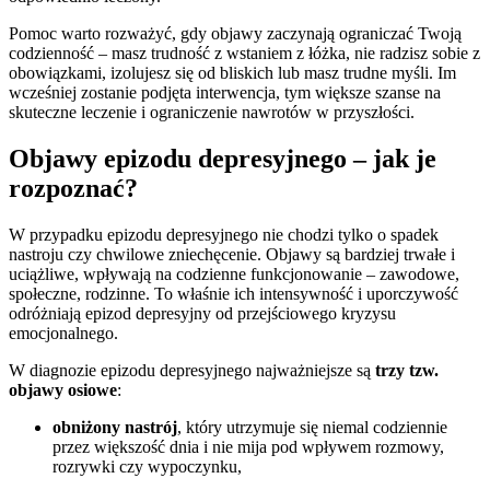
Pomoc warto rozważyć, gdy objawy zaczynają ograniczać Twoją
codzienność – masz trudność z wstaniem z łóżka, nie radzisz sobie z
obowiązkami, izolujesz się od bliskich lub masz trudne myśli. Im
wcześniej zostanie podjęta interwencja, tym większe szanse na
skuteczne leczenie i ograniczenie nawrotów w przyszłości.
Objawy epizodu depresyjnego – jak je
rozpoznać?
W przypadku epizodu depresyjnego nie chodzi tylko o spadek
nastroju czy chwilowe zniechęcenie. Objawy są bardziej trwałe i
uciążliwe, wpływają na codzienne funkcjonowanie – zawodowe,
społeczne, rodzinne. To właśnie ich intensywność i uporczywość
odróżniają epizod depresyjny od przejściowego kryzysu
emocjonalnego.
W diagnozie epizodu depresyjnego najważniejsze są
trzy tzw.
objawy osiowe
:
obniżony nastrój
, który utrzymuje się niemal codziennie
przez większość dnia i nie mija pod wpływem rozmowy,
rozrywki czy wypoczynku,