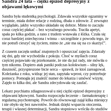
Sandra 24 lata – ciężki epizod depresyjny z
objawami lękowymi
Sandra była studentką psychologii. Zdawała wszystkie egzaminy w
terminie, miała dobre relacje z rodziną, dbała o zdrowie. Z zewnątrz
wyglądało, jakby wszystko układało się dobrze. Mimo to zaczęła
coraz częściej płakać – bez wyraźnego powodu. Traciła apetyt,
spała po kilka godzin, a rano z trudem wstawała z łóżka. Czuła się
coraz bardziej zniechęcona i winna – szczególnie z powodu tego, że
nie potrafi cieszyć się życiem, mimo że „nie ma się na co skarżyć”.
Z czasem zaczęła unikać znajomych i opuszczać zajęcia. Zdarzały
się dni, gdy nie wychodziła z pokoju. Choć w myślach coraz
częściej pojawiało się przekonanie, że nie da już rady, nie mówiła o
tym nikomu. Dopiero atak paniki podczas kolokwium – silny lęk,
duszność, przyspieszone bicie serca – sprawił, że ktoś zareagował.
Koleżanka z roku, widząc jej stan, zapytała wprost, czy potrzebuje
pomocy. Pomogła jej znaleźć numer do lekarza i umówić wizytę.
Zajęło to kilka dni, ale Sandra zdecydowała się zaufać.
Lekarz psychiatra zdiagnozował u niej ciężki epizod depresyjny z
objawami lękowymi. Sandra rozpoczęła leczenie – farmakoterapię i
regularną psychoterapię. Powrót do równowagi zajął kilka miesięcy
i nie obyło się bez nawrotów. Jednak dzięki wsparciu otoczenia,
terapii i własnej determinacji, Sandra stopniowo wróciła do studiów