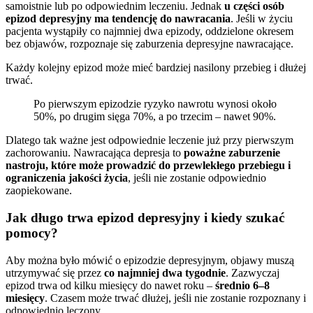
samoistnie lub po odpowiednim leczeniu. Jednak
u części osób
epizod depresyjny ma tendencję do nawracania
. Jeśli w życiu
pacjenta wystąpiły co najmniej dwa epizody, oddzielone okresem
bez objawów, rozpoznaje się zaburzenia depresyjne nawracające.
Każdy kolejny epizod może mieć bardziej nasilony przebieg i dłużej
trwać.
Po pierwszym epizodzie ryzyko nawrotu wynosi około
50%, po drugim sięga 70%, a po trzecim – nawet 90%.
Dlatego tak ważne jest odpowiednie leczenie już przy pierwszym
zachorowaniu. Nawracająca depresja to
poważne zaburzenie
nastroju, które może prowadzić do przewlekłego przebiegu i
ograniczenia jakości życia
, jeśli nie zostanie odpowiednio
zaopiekowane.
Jak długo trwa epizod depresyjny i kiedy szukać
pomocy?
Aby można było mówić o epizodzie depresyjnym, objawy muszą
utrzymywać się przez
co najmniej dwa tygodnie
. Zazwyczaj
epizod trwa od kilku miesięcy do nawet roku –
średnio 6–8
miesięcy
. Czasem może trwać dłużej, jeśli nie zostanie rozpoznany i
odpowiednio leczony.