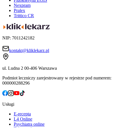
Fluoksetyna EGIS
Nexpram
Pralex
Trittico CR
NIP: 7011242182
kontakt@kliklekarz.pl
ul. Ludna 2
00-406 Warszawa
Podmiot leczniczy zarejestrowany w rejestrze pod numerem:
000000288296
Usługi
E-recepta
L4 Online
Psychiatra online