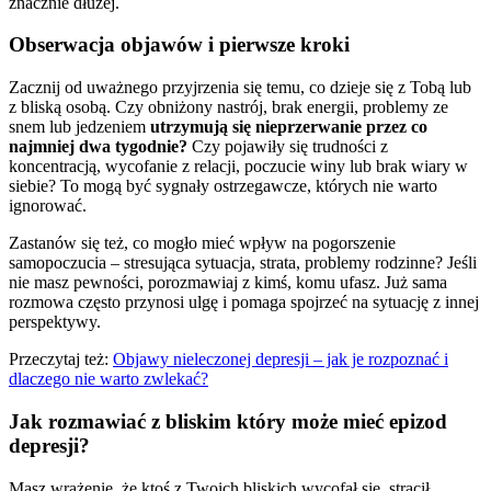
znacznie dłużej.
Obserwacja objawów i pierwsze kroki
Zacznij od uważnego przyjrzenia się temu, co dzieje się z Tobą lub
z bliską osobą. Czy obniżony nastrój, brak energii, problemy ze
snem lub jedzeniem
utrzymują się nieprzerwanie przez co
najmniej dwa tygodnie?
Czy pojawiły się trudności z
koncentracją, wycofanie z relacji, poczucie winy lub brak wiary w
siebie? To mogą być sygnały ostrzegawcze, których nie warto
ignorować.
Zastanów się też, co mogło mieć wpływ na pogorszenie
samopoczucia – stresująca sytuacja, strata, problemy rodzinne? Jeśli
nie masz pewności, porozmawiaj z kimś, komu ufasz. Już sama
rozmowa często przynosi ulgę i pomaga spojrzeć na sytuację z innej
perspektywy.
Przeczytaj też:
Objawy nieleczonej depresji – jak je rozpoznać i
dlaczego nie warto zwlekać?
Jak rozmawiać z bliskim który może mieć epizod
depresji?
Masz wrażenie, że ktoś z Twoich bliskich wycofał się, stracił