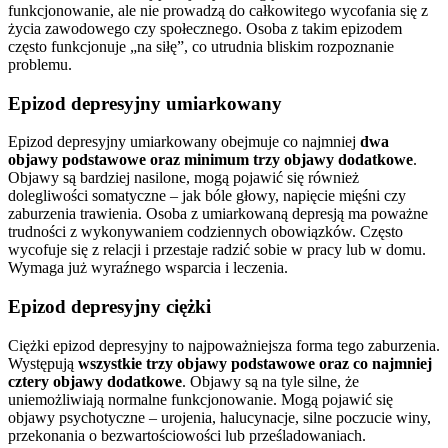
funkcjonowanie, ale nie prowadzą do całkowitego wycofania się z
życia zawodowego czy społecznego. Osoba z takim epizodem
często funkcjonuje „na siłę”, co utrudnia bliskim rozpoznanie
problemu.
Epizod depresyjny umiarkowany
Epizod depresyjny umiarkowany obejmuje co najmniej
dwa
objawy podstawowe oraz minimum trzy objawy dodatkowe
.
Objawy są bardziej nasilone, mogą pojawić się również
dolegliwości somatyczne – jak bóle głowy, napięcie mięśni czy
zaburzenia trawienia. Osoba z umiarkowaną depresją ma poważne
trudności z wykonywaniem codziennych obowiązków. Często
wycofuje się z relacji i przestaje radzić sobie w pracy lub w domu.
Wymaga już wyraźnego wsparcia i leczenia.
Epizod depresyjny ciężki
Ciężki epizod depresyjny to najpoważniejsza forma tego zaburzenia.
Występują
wszystkie trzy objawy podstawowe oraz co najmniej
cztery objawy dodatkowe
. Objawy są na tyle silne, że
uniemożliwiają normalne funkcjonowanie. Mogą pojawić się
objawy psychotyczne – urojenia, halucynacje, silne poczucie winy,
przekonania o bezwartościowości lub prześladowaniach.