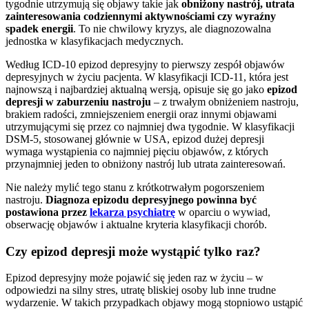
tygodnie utrzymują się objawy takie jak
obniżony nastrój, utrata
zainteresowania codziennymi aktywnościami czy wyraźny
spadek energii
. To nie chwilowy kryzys, ale diagnozowalna
jednostka w klasyfikacjach medycznych.
Według ICD-10 epizod depresyjny to pierwszy zespół objawów
depresyjnych w życiu pacjenta. W klasyfikacji ICD-11, która jest
najnowszą i najbardziej aktualną wersją, opisuje się go jako
epizod
depresji w zaburzeniu nastroju
– z trwałym obniżeniem nastroju,
brakiem radości, zmniejszeniem energii oraz innymi objawami
utrzymującymi się przez co najmniej dwa tygodnie. W klasyfikacji
DSM-5, stosowanej głównie w USA, epizod dużej depresji
wymaga wystąpienia co najmniej pięciu objawów, z których
przynajmniej jeden to obniżony nastrój lub utrata zainteresowań.
Nie należy mylić tego stanu z krótkotrwałym pogorszeniem
nastroju.
Diagnoza epizodu depresyjnego powinna być
postawiona przez
lekarza psychiatrę
w oparciu o wywiad,
obserwację objawów i aktualne kryteria klasyfikacji chorób.
Czy epizod depresji może wystąpić tylko raz?
Epizod depresyjny może pojawić się jeden raz w życiu – w
odpowiedzi na silny stres, utratę bliskiej osoby lub inne trudne
wydarzenie. W takich przypadkach objawy mogą stopniowo ustąpić