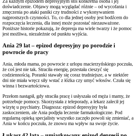
Za każdym epizodem depresyjnym stoi konkretna osoba i jej
doświadczenie. Objawy mogą wyglądać różnie – od wycofania i
zmęczenia po ataki paniki czy trudności z wykonywaniem
najprostszych czynności. To, co dla jednej osoby jest bodźcem do
rozpoczęcia leczenia, dla innej może pozostać niezauważone.
Poniższe historie pokazują, że depresja ma wiele twarzy i że pomoc
jest możliwa, niezależnie od punktu wyjścia.
Ania 29 lat – epizod depresyjny po porodzie i
powrocie do pracy
Ania, młoda mama, po powrocie z urlopu macierzyńskiego poczuła,
że coś jest nie tak. Straciła energię, przestała cieszyć się
codziennością. Poranki stawały się coraz trudniejsze, a w niektóre
dni nie miała wręcz siły wstać z łóżka czy umyć włosów. Czuła się
winna i bezwartościowa.
Przełom nastąpił, gdy straciła pracę i usłyszała od męża i mamy, że
potrzebuje pomocy. Skorzystała z teleporady, a lekarz zalecił jej
wizytę u psychiatry. Diagnoza: epizod depresyjny była
zaskoczeniem, ale Ania podjęła leczenie farmakologiczne. Pod
regularną opieką specjalisty wszystko zaczęło powoli się zmieniać, a
Ania w końcu poczuła, że znowu ma wpływ na swoje życie.
Łukasz 42 lata – umiarkowany epizod depresji po