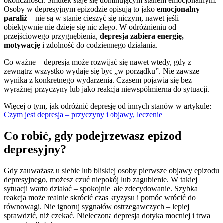
okoliczności. Smutek staje się dominującym stanem emocjonalnym.
Osoby w depresyjnym epizodzie opisują to jako
emocjonalny
paraliż
– nie są w stanie cieszyć się niczym, nawet jeśli
obiektywnie nie dzieje się nic złego. W odróżnieniu od
przejściowego przygnębienia,
depresja zabiera energię,
motywację
i zdolność do codziennego działania.
Co ważne – depresja może rozwijać się nawet wtedy, gdy z
zewnątrz wszystko wydaje się być „w porządku”. Nie zawsze
wynika z konkretnego wydarzenia. Czasem pojawia się bez
wyraźnej przyczyny lub jako reakcja niewspółmierna do sytuacji.
Więcej o tym, jak odróżnić depresję od innych stanów w artykule:
Czym jest depresja – przyczyny i objawy, leczenie
Co robić, gdy podejrzewasz epizod
depresyjny?
Gdy zauważasz u siebie lub bliskiej osoby pierwsze objawy epizodu
depresyjnego, możesz czuć niepokój lub zagubienie. W takiej
sytuacji warto działać – spokojnie, ale zdecydowanie. Szybka
reakcja może realnie skrócić czas kryzysu i pomóc wrócić do
równowagi. Nie ignoruj sygnałów ostrzegawczych – lepiej
sprawdzić, niż czekać. Nieleczona depresja dotyka mocniej i trwa