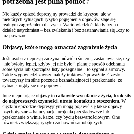
potrzebna jest pilna pomoc?
Nie każdy epizod depresyjny prowadzi do kryzysu, ale w
niektórych sytuacjach ryzyko pogłębienia objawów staje się
realnym zagrożeniem dla życia. Warto wiedzieć, kiedy trzeba
działać natychmiast – bez zwlekania i bez zastanawiania się „czy to
już poważne”.
Objawy, które mogą oznaczać zagrożenie życia
Jeśli osoba z depresją zaczyna mówić o śmierci, zastanawia się, czy
„nie byłoby lepiej, gdyby jej nie było”, planuje sposób odebrania
sobie życia lub sporządza listy pożegnalne – to sygnał alarmowy.
Takie wypowiedzi zawsze należy traktować poważnie. Często
towarzyszy im silne poczucie beznadziejności i przekonanie, że
sytuacja nigdy się nie poprawi.
Inne niepokojące objawy to
całkowite wycofanie z życia, brak siły
do najprostszych czynności, utrata kontaktu z otoczeniem
. W
ciężkim epizodzie depresyjnym mogą pojawić się także objawy
psychotyczne – halucynacje, urojenia prześladowcze lub
przekonanie o winie, karze, czy byciu bezwartościowym. One
również zwiększają ryzyko zachowań samobójczych.