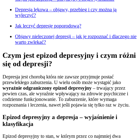
Depresja lękowa – objawy, przebieg i czy można ją
wyleczyć?
Jak leczyć depresję poporodową?
Objawy nieleczonej depresji – jak je rozpoznać i dlaczego nie
warto zwlekać?
Czym jest epizod depresyjny i czym różni
się od depresji?
Depresja jest chorobą która nie zawsze przyjmuje postać
przewlekłego zaburzenia. U wielu osób może wystąpić jako
wyraźnie odgraniczony epizod depresyjny
– trwający przez
pewien czas, ale wyraźnie wpływający na zdrowie psychiczne i
codzienne funkcjonowanie. To zaburzenie, które wymaga
rozpoznania i leczenia, nawet jeśli pojawia się tylko raz w życiu.
Epizod depresyjny a depresja – wyjaśnienie i
klasyfikacja
Epizod depresyjny to stan, w którym przez co najmniej dwa