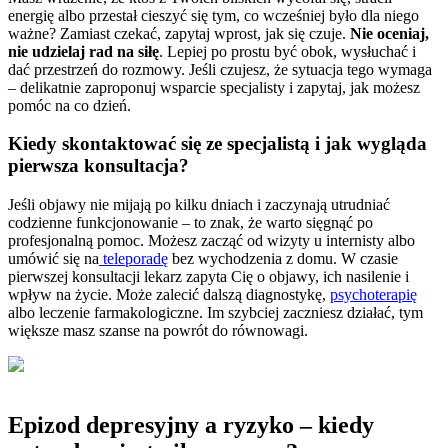
energię albo przestał cieszyć się tym, co wcześniej było dla niego
ważne? Zamiast czekać, zapytaj wprost, jak się czuje.
Nie oceniaj,
nie udzielaj rad na siłę
. Lepiej po prostu być obok, wysłuchać i
dać przestrzeń do rozmowy. Jeśli czujesz, że sytuacja tego wymaga
– delikatnie zaproponuj wsparcie specjalisty i zapytaj, jak możesz
pomóc na co dzień.
Kiedy skontaktować się ze specjalistą i jak wygląda
pierwsza konsultacja?
Jeśli objawy nie mijają po kilku dniach i zaczynają utrudniać
codzienne funkcjonowanie – to znak, że warto sięgnąć po
profesjonalną pomoc. Możesz zacząć od wizyty u internisty albo
umówić się na
teleporadę
bez wychodzenia z domu. W czasie
pierwszej konsultacji lekarz zapyta Cię o objawy, ich nasilenie i
wpływ na życie. Może zalecić dalszą diagnostykę,
psychoterapię
albo leczenie farmakologiczne. Im szybciej zaczniesz działać, tym
większe masz szanse na powrót do równowagi.
Epizod depresyjny a ryzyko – kiedy