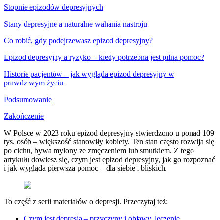
Stopnie epizodów depresyjnych
Stany depresyjne a naturalne wahania nastroju
Co robić, gdy podejrzewasz epizod depresyjny?
Epizod depresyjny a ryzyko – kiedy potrzebna jest pilna pomoc?
Historie pacjentów – jak wygląda epizod depresyjny w
prawdziwym życiu
Podsumowanie
Zakończenie
W Polsce w 2023 roku epizod depresyjny stwierdzono u ponad 109
tys. osób – większość stanowiły kobiety. Ten stan często rozwija się
po cichu, bywa mylony ze zmęczeniem lub smutkiem. Z tego
artykułu dowiesz się, czym jest epizod depresyjny, jak go rozpoznać
i jak wygląda pierwsza pomoc – dla siebie i bliskich.
To część z serii materiałów o depresji. Przeczytaj też:
Czym jest depresja – przyczyny i objawy, leczenie