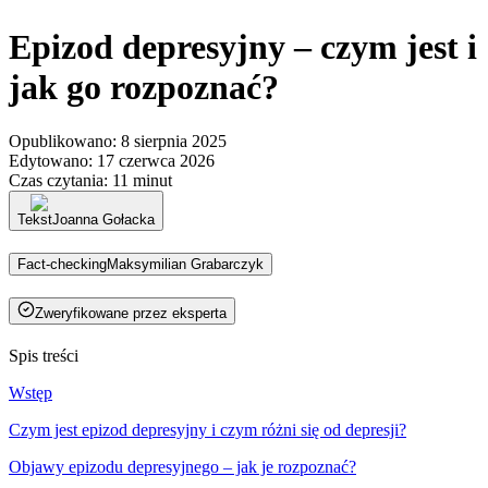
Epizod depresyjny – czym jest i
jak go rozpoznać?
Opublikowano
:
8 sierpnia 2025
Edytowano
:
17 czerwca 2026
Czas czytania
:
11 minut
Tekst
Joanna Gołacka
Fact-checking
Maksymilian Grabarczyk
Zweryfikowane przez eksperta
Spis treści
Wstęp
Czym jest epizod depresyjny i czym różni się od depresji?
Objawy epizodu depresyjnego – jak je rozpoznać?