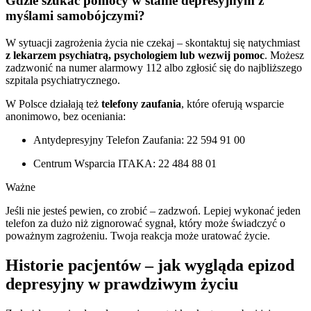
Gdzie szukać pomocy w stanie depresyjnym z
myślami samobójczymi?
W sytuacji zagrożenia życia nie czekaj – skontaktuj się natychmiast
z lekarzem psychiatrą, psychologiem lub wezwij pomoc
. Możesz
zadzwonić na numer alarmowy 112 albo zgłosić się do najbliższego
szpitala psychiatrycznego.
W Polsce działają też
telefony zaufania
, które oferują wsparcie
anonimowo, bez oceniania:
Antydepresyjny Telefon Zaufania: 22 594 91 00
Centrum Wsparcia ITAKA: 22 484 88 01
Ważne
Jeśli nie jesteś pewien, co zrobić – zadzwoń. Lepiej wykonać jeden
telefon za dużo niż zignorować sygnał, który może świadczyć o
poważnym zagrożeniu. Twoja reakcja może uratować życie.
Historie pacjentów – jak wygląda epizod
depresyjny w prawdziwym życiu