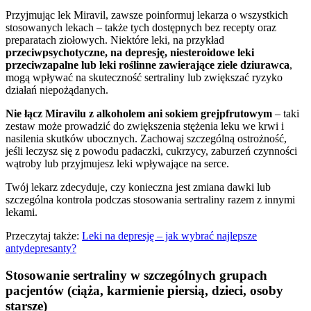
Przyjmując lek Miravil, zawsze poinformuj lekarza o wszystkich
stosowanych lekach – także tych dostępnych bez recepty oraz
preparatach ziołowych. Niektóre leki, na przykład
przeciwpsychotyczne, na depresję, niesteroidowe leki
przeciwzapalne lub leki roślinne zawierające ziele dziurawca
,
mogą wpływać na skuteczność sertraliny lub zwiększać ryzyko
działań niepożądanych.
Nie łącz Miravilu z alkoholem ani sokiem grejpfrutowym
– taki
zestaw może prowadzić do zwiększenia stężenia leku we krwi i
nasilenia skutków ubocznych. Zachowaj szczególną ostrożność,
jeśli leczysz się z powodu padaczki, cukrzycy, zaburzeń czynności
wątroby lub przyjmujesz leki wpływające na serce.
Twój lekarz zdecyduje, czy konieczna jest zmiana dawki lub
szczególna kontrola podczas stosowania sertraliny razem z innymi
lekami.
Przeczytaj także:
Leki na depresję – jak wybrać najlepsze
antydepresanty?
Stosowanie sertraliny w szczególnych grupach
pacjentów (ciąża, karmienie piersią, dzieci, osoby
starsze)