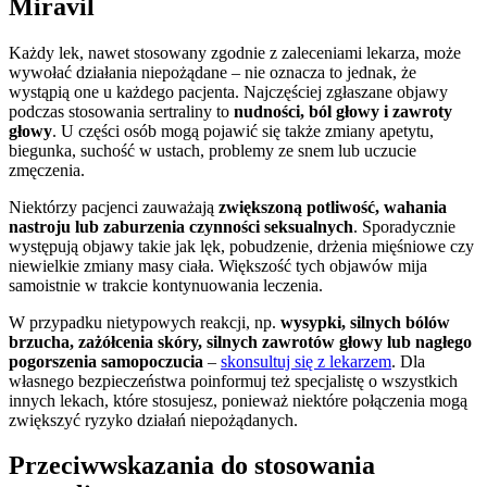
Miravil
Każdy lek, nawet stosowany zgodnie z zaleceniami lekarza, może
wywołać działania niepożądane – nie oznacza to jednak, że
wystąpią one u każdego pacjenta. Najczęściej zgłaszane objawy
podczas stosowania sertraliny to
nudności, ból głowy i zawroty
głowy
. U części osób mogą pojawić się także zmiany apetytu,
biegunka, suchość w ustach, problemy ze snem lub uczucie
zmęczenia.
Niektórzy pacjenci zauważają
zwiększoną potliwość, wahania
nastroju lub zaburzenia czynności seksualnych
. Sporadycznie
występują objawy takie jak lęk, pobudzenie, drżenia mięśniowe czy
niewielkie zmiany masy ciała. Większość tych objawów mija
samoistnie w trakcie kontynuowania leczenia.
W przypadku nietypowych reakcji, np.
wysypki, silnych bólów
brzucha, zażółcenia skóry, silnych zawrotów głowy lub nagłego
pogorszenia samopoczucia
–
skonsultuj się z lekarzem
. Dla
własnego bezpieczeństwa poinformuj też specjalistę o wszystkich
innych lekach, które stosujesz, ponieważ niektóre połączenia mogą
zwiększyć ryzyko działań niepożądanych.
Przeciwwskazania do stosowania