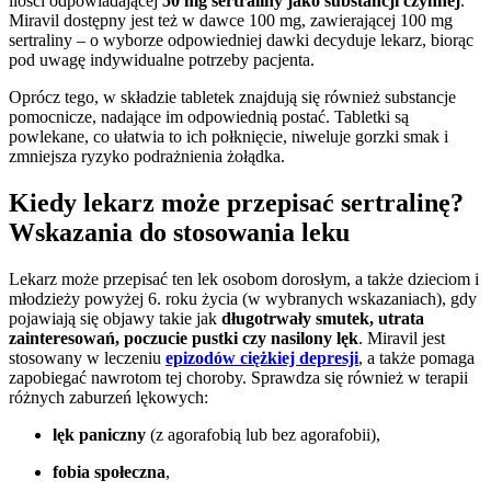
ilości odpowiadającej
50 mg sertraliny jako substancji czynnej
.
Miravil dostępny jest też w dawce 100 mg, zawierającej 100 mg
sertraliny – o wyborze odpowiedniej dawki decyduje lekarz, biorąc
pod uwagę indywidualne potrzeby pacjenta.
Oprócz tego, w składzie tabletek znajdują się również substancje
pomocnicze, nadające im odpowiednią postać. Tabletki są
powlekane, co ułatwia to ich połknięcie, niweluje gorzki smak i
zmniejsza ryzyko podrażnienia żołądka.
Kiedy lekarz może przepisać sertralinę?
Wskazania do stosowania leku
Lekarz może przepisać ten lek osobom dorosłym, a także dzieciom i
młodzieży powyżej 6. roku życia (w wybranych wskazaniach), gdy
pojawiają się objawy takie jak
długotrwały smutek, utrata
zainteresowań, poczucie pustki czy nasilony lęk
. Miravil jest
stosowany w leczeniu
epizodów ciężkiej depresji
, a także pomaga
zapobiegać nawrotom tej choroby. Sprawdza się również w terapii
różnych zaburzeń lękowych:
lęk paniczny
(z agorafobią lub bez agorafobii),
fobia społeczna
,