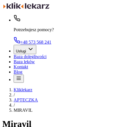
Potrzebujesz pomocy?
+48 573 568 241
Usługi
Baza dolegliwości
Baza leków
Kontakt
Blog
Kliklekarz
/
APTECZKA
/
MIRAVIL
Miravil