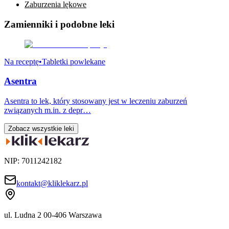
Zaburzenia lękowe
Zamienniki
i podobne leki
Na receptę
•
Tabletki powlekane
Asentra
Asentra to lek, który stosowany jest w leczeniu zaburzeń
związanych m.in. z depr…
Zobacz wszystkie leki
NIP: 7011242182
kontakt@kliklekarz.pl
ul. Ludna 2
00-406 Warszawa