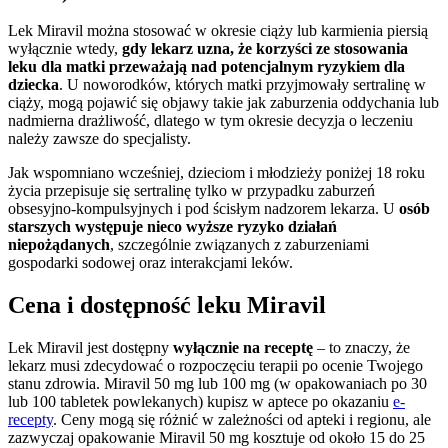
Lek Miravil można stosować w okresie ciąży lub karmienia piersią
wyłącznie wtedy,
gdy lekarz uzna, że korzyści ze stosowania
leku dla matki przeważają nad potencjalnym ryzykiem dla
dziecka
. U noworodków, których matki przyjmowały sertralinę w
ciąży, mogą pojawić się objawy takie jak zaburzenia oddychania lub
nadmierna drażliwość, dlatego w tym okresie decyzja o leczeniu
należy zawsze do specjalisty.
Jak wspomniano wcześniej, dzieciom i młodzieży poniżej 18 roku
życia przepisuje się sertralinę tylko w przypadku zaburzeń
obsesyjno-kompulsyjnych i pod ścisłym nadzorem lekarza. U
osób
starszych występuje nieco wyższe ryzyko działań
niepożądanych
, szczególnie związanych z zaburzeniami
gospodarki sodowej oraz interakcjami leków.
Cena i dostępność leku Miravil
Lek Miravil jest dostępny
wyłącznie na receptę
– to znaczy, że
lekarz musi zdecydować o rozpoczęciu terapii po ocenie Twojego
stanu zdrowia. Miravil 50 mg lub 100 mg (w opakowaniach po 30
lub 100 tabletek powlekanych) kupisz w aptece po okazaniu
e-
recepty
. Ceny mogą się różnić w zależności od apteki i regionu, ale
zazwyczaj opakowanie Miravil 50 mg kosztuje od około 15 do 25