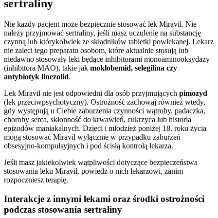
sertraliny
Nie każdy pacjent może bezpiecznie stosować lek Miravil. Nie
należy przyjmować sertraliny, jeśli masz uczulenie na substancję
czynną lub którykolwiek ze składników tabletki powlekanej. Lekarz
nie zaleci tego preparatu osobom, które aktualnie stosują lub
niedawno stosowały leki będące inhibitorami monoaminooksydazy
(inhibitora MAO), takie jak
moklobemid, selegilina czy
antybiotyk linezolid
.
Lek Miravil nie jest odpowiedni dla osób przyjmujących
pimozyd
(lek przeciwpsychotyczny). Ostrożność zachowaj również wtedy,
gdy występują u Ciebie zaburzenia czynności wątroby, padaczka,
choroby serca, skłonność do krwawień, cukrzyca lub historia
epizodów maniakalnych. Dzieci i młodzież poniżej 18. roku życia
mogą stosować Miravil wyłącznie w przypadku zaburzeń
obsesyjno-kompulsyjnych i pod ścisłą kontrolą lekarza.
Jeśli masz jakiekolwiek wątpliwości dotyczące bezpieczeństwa
stosowania leku Miravil, powiedz o nich lekarzowi, zanim
rozpoczniesz terapię.
Interakcje z innymi lekami oraz środki ostrożności
podczas stosowania sertraliny