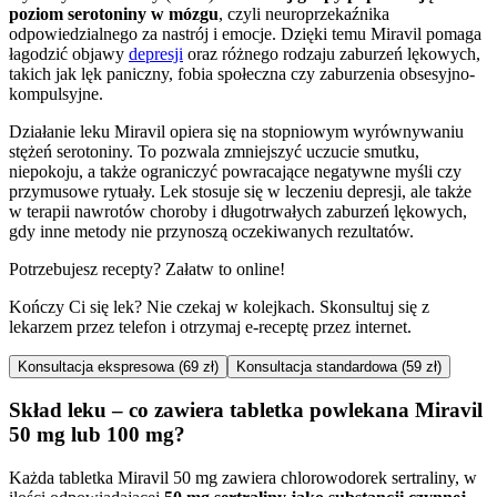
poziom serotoniny w mózgu
, czyli neuroprzekaźnika
odpowiedzialnego za nastrój i emocje. Dzięki temu Miravil pomaga
łagodzić objawy
depresji
oraz różnego rodzaju zaburzeń lękowych,
takich jak lęk paniczny, fobia społeczna czy zaburzenia obsesyjno-
kompulsyjne.
Działanie leku Miravil opiera się na stopniowym wyrównywaniu
stężeń serotoniny. To pozwala zmniejszyć uczucie smutku,
niepokoju, a także ograniczyć powracające negatywne myśli czy
przymusowe rytuały. Lek stosuje się w leczeniu depresji, ale także
w terapii nawrotów choroby i długotrwałych zaburzeń lękowych,
gdy inne metody nie przynoszą oczekiwanych rezultatów.
Potrzebujesz recepty? Załatw to online!
Kończy Ci się lek? Nie czekaj w kolejkach. Skonsultuj się z
lekarzem przez telefon i otrzymaj e-receptę przez internet.
Konsultacja ekspresowa (69 zł)
Konsultacja standardowa (59 zł)
Skład leku – co zawiera tabletka powlekana Miravil
50 mg lub 100 mg?
Każda tabletka Miravil 50 mg zawiera chlorowodorek sertraliny, w