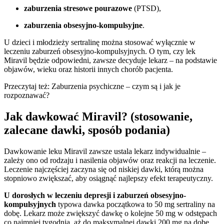
zaburzenia stresowe pourazowe
(PTSD),
zaburzenia obsesyjno-kompulsyjne
.
U dzieci i młodzieży sertralinę można stosować wyłącznie w
leczeniu zaburzeń obsesyjno-kompulsyjnych. O tym, czy lek
Miravil będzie odpowiedni, zawsze decyduje lekarz – na podstawie
objawów, wieku oraz historii innych chorób pacjenta.
Przeczytaj też: Zaburzenia psychiczne – czym są i jak je
rozpoznawać?
Jak dawkować Miravil? (stosowanie,
zalecane dawki, sposób podania)
Dawkowanie leku Miravil zawsze ustala lekarz indywidualnie –
zależy ono od rodzaju i nasilenia objawów oraz reakcji na leczenie.
Leczenie najczęściej zaczyna się od niskiej dawki, którą można
stopniowo zwiększać, aby osiągnąć najlepszy efekt terapeutyczny.
U dorosłych w leczeniu depresji i zaburzeń obsesyjno-
kompulsyjnych
typowa dawka początkowa to 50 mg sertraliny na
dobę. Lekarz może zwiększyć dawkę o kolejne 50 mg w odstępach
co najmniej tygodnia, aż do maksymalnej dawki 200 mg na dobę.