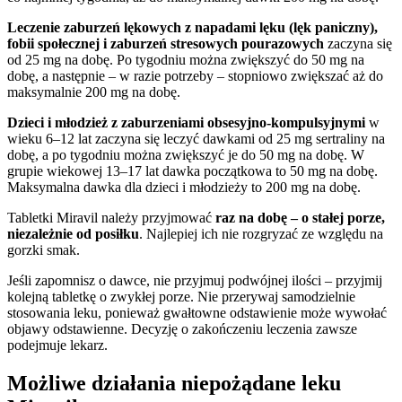
Leczenie zaburzeń lękowych z napadami lęku (lęk paniczny),
fobii społecznej i zaburzeń stresowych pourazowych
zaczyna się
od 25 mg na dobę. Po tygodniu można zwiększyć do 50 mg na
dobę, a następnie – w razie potrzeby – stopniowo zwiększać aż do
maksymalnie 200 mg na dobę.
Dzieci i młodzież z zaburzeniami obsesyjno-kompulsyjnymi
w
wieku 6–12 lat zaczyna się leczyć dawkami od 25 mg sertraliny na
dobę, a po tygodniu można zwiększyć je do 50 mg na dobę. W
grupie wiekowej 13–17 lat dawka początkowa to 50 mg na dobę.
Maksymalna dawka dla dzieci i młodzieży to 200 mg na dobę.
Tabletki Miravil należy przyjmować
raz na dobę – o stałej porze,
niezależnie od posiłku
. Najlepiej ich nie rozgryzać ze względu na
gorzki smak.
Jeśli zapomnisz o dawce, nie przyjmuj podwójnej ilości – przyjmij
kolejną tabletkę o zwykłej porze. Nie przerywaj samodzielnie
stosowania leku, ponieważ gwałtowne odstawienie może wywołać
objawy odstawienne. Decyzję o zakończeniu leczenia zawsze
podejmuje lekarz.
Możliwe działania niepożądane leku