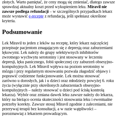
złotych. Warto pamiętać, że ceny mogą się zmieniać, dlatego zawsze
sprawdzaj aktualny koszt przed wykupieniem leku.
Miravil nie
zawsze podlega refundacji
– w szczególnych przypadkach lekarz
może wystawić
e-receptę
z refundacją, jeśli spełniasz określone
kryteria.
Podsumowanie
Lek Miravil to jeden z leków na receptę, który lekarz najczęściej
przepisuje pacjentom zmagającym się z depresją oraz zaburzeniami
lękowymi. Lek należy do grupy selektywnych inhibitorów
zwrotnego wychwytu serotoniny i jest stosowany w leczeniu
depresji, lęku panicznego, fobii społecznej czy zaburzeń obsesyjno-
kompulsyjnych. Lek Miravil wpływa na poziom serotoniny w
mózgu i przy regularnym stosowaniu pozwala złagodzić objawy i
poprawić codzienne funkcjonowanie. Lek można stosować
zarówno u dorosłych, jak i u dzieci oraz młodzieży powyżej 6. roku
życia (wyłącznie przy określonych zaburzeniach obsesyjno-
kompulsyjnych – należy stosować u dzieci pod ścisłą kontrolą
lekarza). Wybór oraz zmiana dawek leku zawsze należy do lekarza,
który na bieżąco ocenia skuteczności stosowania leku i ewentualne
potrzeby korekty. Zawsze stosuj Miravil zgodnie z zaleceniami, nie
przerywaj terapii bez konsultacji, a w razie wątpliwości –
porozmawiaj z lekarzem prowadzącym.