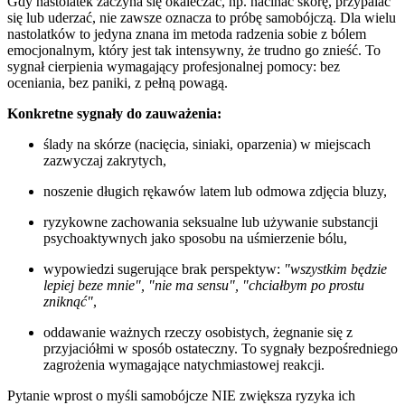
Gdy nastolatek zaczyna się okaleczać, np. nacinać skórę, przypalać
się lub uderzać, nie zawsze oznacza to próbę samobójczą. Dla wielu
nastolatków to jedyna znana im metoda radzenia sobie z bólem
emocjonalnym, który jest tak intensywny, że trudno go znieść. To
sygnał cierpienia wymagający profesjonalnej pomocy: bez
oceniania, bez paniki, z pełną powagą.
Konkretne sygnały do zauważenia:
ślady na skórze (nacięcia, siniaki, oparzenia) w miejscach
zazwyczaj zakrytych,
noszenie długich rękawów latem lub odmowa zdjęcia bluzy,
ryzykowne zachowania seksualne lub używanie substancji
psychoaktywnych jako sposobu na uśmierzenie bólu,
wypowiedzi sugerujące brak perspektyw:
"wszystkim będzie
lepiej beze mnie", "nie ma sensu", "chciałbym po prostu
zniknąć"
,
oddawanie ważnych rzeczy osobistych, żegnanie się z
przyjaciółmi w sposób ostateczny. To sygnały bezpośredniego
zagrożenia wymagające natychmiastowej reakcji.
Pytanie wprost o myśli samobójcze NIE zwiększa ryzyka ich