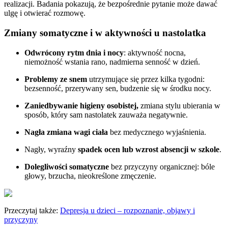
realizacji. Badania pokazują, że bezpośrednie pytanie może dawać
ulgę i otwierać rozmowę.
Zmiany somatyczne i w aktywności u nastolatka
Odwrócony rytm dnia i nocy
: aktywność nocna,
niemożność wstania rano, nadmierna senność w dzień.
Problemy ze snem
utrzymujące się przez kilka tygodni:
bezsenność, przerywany sen, budzenie się w środku nocy.
Zaniedbywanie higieny osobistej,
zmiana stylu ubierania w
sposób, który sam nastolatek zauważa negatywnie.
Nagła zmiana wagi ciała
bez medycznego wyjaśnienia.
Nagły, wyraźny
spadek ocen lub wzrost absencji w szkole
.
Dolegliwości somatyczne
bez przyczyny organicznej: bóle
głowy, brzucha, nieokreślone zmęczenie.
Przeczytaj także:
Depresja u dzieci – rozpoznanie, objawy i
przyczyny