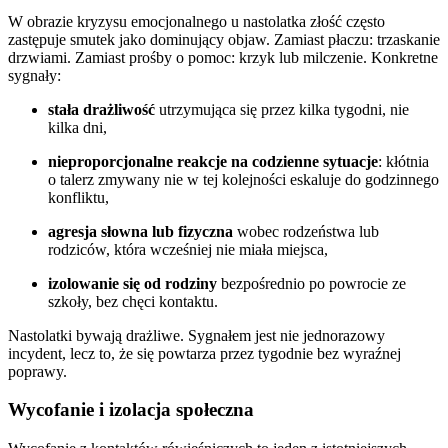
W obrazie kryzysu emocjonalnego u nastolatka złość często
zastępuje smutek jako dominujący objaw. Zamiast płaczu: trzaskanie
drzwiami. Zamiast prośby o pomoc: krzyk lub milczenie. Konkretne
sygnały:
stała drażliwość
utrzymująca się przez kilka tygodni, nie
kilka dni,
nieproporcjonalne reakcje na codzienne sytuacje
: kłótnia
o talerz zmywany nie w tej kolejności eskaluje do godzinnego
konfliktu,
agresja słowna lub fizyczna
wobec rodzeństwa lub
rodziców, która wcześniej nie miała miejsca,
izolowanie się od rodziny
bezpośrednio po powrocie ze
szkoły, bez chęci kontaktu.
Nastolatki bywają drażliwe. Sygnałem jest nie jednorazowy
incydent, lecz to, że się powtarza przez tygodnie bez wyraźnej
poprawy.
Wycofanie i izolacja społeczna