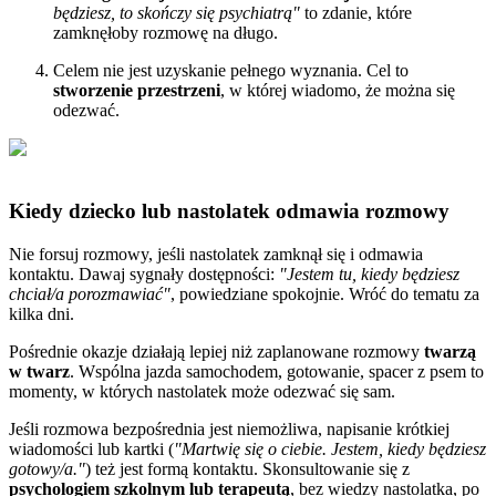
będziesz, to skończy się psychiatrą"
to zdanie, które
zamknęłoby rozmowę na długo.
Celem nie jest uzyskanie pełnego wyznania. Cel to
stworzenie przestrzeni
, w której wiadomo, że można się
odezwać.
Kiedy dziecko lub nastolatek odmawia rozmowy
Nie forsuj rozmowy, jeśli nastolatek zamknął się i odmawia
kontaktu. Dawaj sygnały dostępności:
"Jestem tu, kiedy będziesz
chciał/a porozmawiać"
, powiedziane spokojnie. Wróć do tematu za
kilka dni.
Pośrednie okazje działają lepiej niż zaplanowane rozmowy
twarzą
w twarz
. Wspólna jazda samochodem, gotowanie, spacer z psem to
momenty, w których nastolatek może odezwać się sam.
Jeśli rozmowa bezpośrednia jest niemożliwa, napisanie krótkiej
wiadomości lub kartki (
"Martwię się o ciebie. Jestem, kiedy będziesz
gotowy/a."
) też jest formą kontaktu. Skonsultowanie się z
psychologiem szkolnym lub terapeutą
, bez wiedzy nastolatka, po