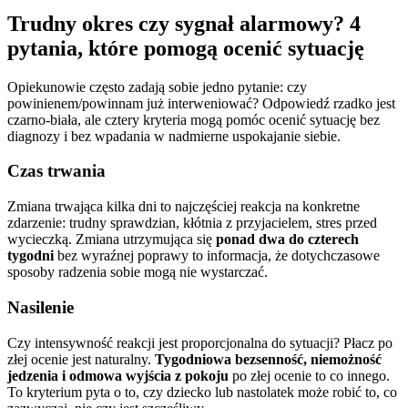
Trudny okres czy sygnał alarmowy? 4
pytania, które pomogą ocenić sytuację
Opiekunowie często zadają sobie jedno pytanie: czy
powinienem/powinnam już interweniować? Odpowiedź rzadko jest
czarno-biała, ale cztery kryteria mogą pomóc ocenić sytuację bez
diagnozy i bez wpadania w nadmierne uspokajanie siebie.
Czas trwania
Zmiana trwająca kilka dni to najczęściej reakcja na konkretne
zdarzenie: trudny sprawdzian, kłótnia z przyjacielem, stres przed
wycieczką. Zmiana utrzymująca się
ponad dwa do czterech
tygodni
bez wyraźnej poprawy to informacja, że dotychczasowe
sposoby radzenia sobie mogą nie wystarczać.
Nasilenie
Czy intensywność reakcji jest proporcjonalna do sytuacji? Płacz po
złej ocenie jest naturalny.
Tygodniowa bezsenność, niemożność
jedzenia i odmowa wyjścia z pokoju
po złej ocenie to co innego.
To kryterium pyta o to, czy dziecko lub nastolatek może robić to, co