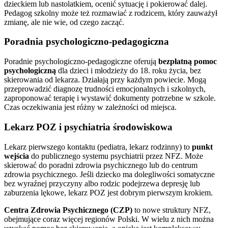
dzieckiem lub nastolatkiem, ocenić sytuację i pokierować dalej.
Pedagog szkolny może też rozmawiać z rodzicem, który zauważył
zmianę, ale nie wie, od czego zacząć.
Poradnia psychologiczno-pedagogiczna
Poradnie psychologiczno-pedagogiczne oferują
bezpłatną pomoc
psychologiczną
dla dzieci i młodzieży do 18. roku życia, bez
skierowania od lekarza. Działają przy każdym powiecie. Mogą
przeprowadzić diagnozę trudności emocjonalnych i szkolnych,
zaproponować terapię i wystawić dokumenty potrzebne w szkole.
Czas oczekiwania jest różny w zależności od miejsca.
Lekarz POZ i psychiatria środowiskowa
Lekarz pierwszego kontaktu (pediatra, lekarz rodzinny) to
punkt
wejścia
do publicznego systemu psychiatrii przez NFZ. Może
skierować do poradni zdrowia psychicznego lub do centrum
zdrowia psychicznego. Jeśli dziecko ma dolegliwości somatyczne
bez wyraźnej przyczyny albo rodzic podejrzewa depresję lub
zaburzenia lękowe, lekarz POZ jest dobrym pierwszym krokiem.
Centra Zdrowia Psychicznego (CZP)
to nowe struktury NFZ,
obejmujące coraz więcej regionów Polski. W wielu z nich można