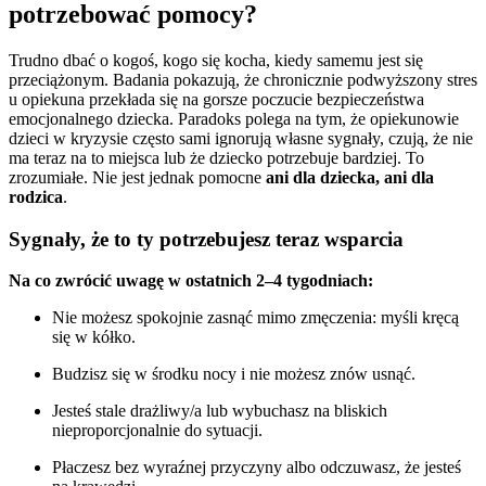
potrzebować pomocy?
Trudno dbać o kogoś, kogo się kocha, kiedy samemu jest się
przeciążonym. Badania pokazują, że chronicznie podwyższony stres
u opiekuna przekłada się na gorsze poczucie bezpieczeństwa
emocjonalnego dziecka. Paradoks polega na tym, że opiekunowie
dzieci w kryzysie często sami ignorują własne sygnały, czują, że nie
ma teraz na to miejsca lub że dziecko potrzebuje bardziej. To
zrozumiałe. Nie jest jednak pomocne
ani dla dziecka, ani dla
rodzica
.
Sygnały, że to ty potrzebujesz teraz wsparcia
Na co zwrócić uwagę w ostatnich 2–4 tygodniach:
Nie możesz spokojnie zasnąć mimo zmęczenia: myśli kręcą
się w kółko.
Budzisz się w środku nocy i nie możesz znów usnąć.
Jesteś stale drażliwy/a lub wybuchasz na bliskich
nieproporcjonalnie do sytuacji.
Płaczesz bez wyraźnej przyczyny albo odczuwasz, że jesteś