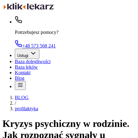
Potrzebujesz pomocy?
+48 573 568 241
Usługi
Baza dolegliwości
Baza leków
Kontakt
Blog
BLOG
/
profilaktyka
Kryzys psychiczny w rodzinie.
Jak rozpoznać sygnały u