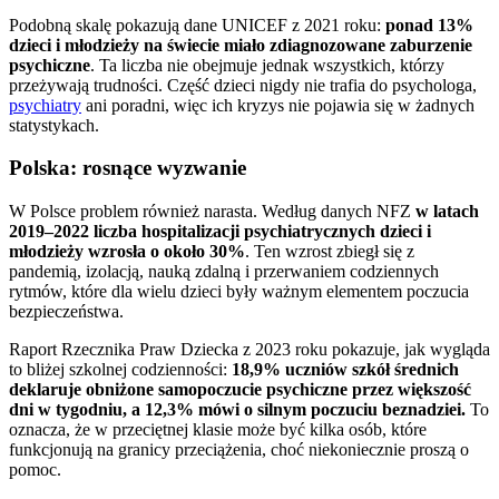
Podobną skalę pokazują dane UNICEF z 2021 roku:
ponad 13%
dzieci i młodzieży na świecie miało zdiagnozowane zaburzenie
psychiczne
. Ta liczba nie obejmuje jednak wszystkich, którzy
przeżywają trudności. Część dzieci nigdy nie trafia do psychologa,
psychiatry
ani poradni, więc ich kryzys nie pojawia się w żadnych
statystykach.
Polska: rosnące wyzwanie
W Polsce problem również narasta. Według danych NFZ
w latach
2019–2022 liczba hospitalizacji psychiatrycznych dzieci i
młodzieży wzrosła o około 30%
. Ten wzrost zbiegł się z
pandemią, izolacją, nauką zdalną i przerwaniem codziennych
rytmów, które dla wielu dzieci były ważnym elementem poczucia
bezpieczeństwa.
Raport Rzecznika Praw Dziecka z 2023 roku pokazuje, jak wygląda
to bliżej szkolnej codzienności:
18,9% uczniów szkół średnich
deklaruje obniżone samopoczucie psychiczne przez większość
dni w tygodniu, a 12,3% mówi o silnym poczuciu beznadziei.
To
oznacza, że w przeciętnej klasie może być kilka osób, które
funkcjonują na granicy przeciążenia, choć niekoniecznie proszą o
pomoc.