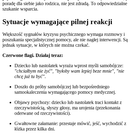
poradę dla siebie jako rodzica, nie jest zdradą. To odpowiedzialne
szukanie wsparcia.
Sytuacje wymagające pilnej reakcji
Większość sygnałów kryzysu psychicznego wymaga rozmowy i
poszukania specjalistycznej pomocy, ale nie nagłej interwencji. Są
jednak sytuacje, w których nie można czekać.
Czerwone flagi. Działaj teraz:
Dziecko lub nastolatek wyraża wprost myśli samobójcze:
"chciałbym nie żyć", "byłoby wam lepiej beze mnie", "nie
chcę już tu być"
.
Doszło do próby samobójczej lub bezpośredniego
samookaleczenia wymagającego pomocy medycznej.
Objawy psychozy: dziecko lub nastolatek traci kontakt z
rzeczywistością, słyszy głosy, ma urojenia (przekonania
oderwane od rzeczywistości).
Gwałtowne załamanie: przestaje mówić, jeść, wychodzić z
łóżka przez kilka dni.