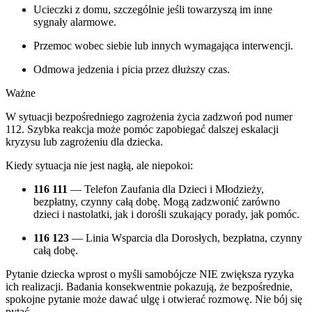
Ucieczki z domu, szczególnie jeśli towarzyszą im inne
sygnały alarmowe.
Przemoc wobec siebie lub innych wymagająca interwencji.
Odmowa jedzenia i picia przez dłuższy czas.
Ważne
W sytuacji bezpośredniego zagrożenia życia zadzwoń pod numer
112. Szybka reakcja może pomóc zapobiegać dalszej eskalacji
kryzysu lub zagrożeniu dla dziecka.
Kiedy sytuacja nie jest nagłą, ale niepokoi:
116 111
— Telefon Zaufania dla Dzieci i Młodzieży,
bezpłatny, czynny całą dobę. Mogą zadzwonić zarówno
dzieci i nastolatki, jak i dorośli szukający porady, jak pomóc.
116 123
— Linia Wsparcia dla Dorosłych, bezpłatna, czynny
całą dobę.
Pytanie dziecka wprost o myśli samobójcze NIE zwiększa ryzyka
ich realizacji. Badania konsekwentnie pokazują, że bezpośrednie,
spokojne pytanie może dawać ulgę i otwierać rozmowę. Nie bój się
pytać.