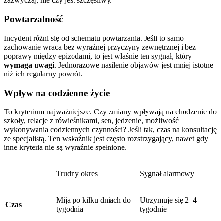
zazwyczaj, nie czy jest szczęśliwy.
Powtarzalność
Incydent różni się od schematu powtarzania. Jeśli to samo
zachowanie wraca bez wyraźnej przyczyny zewnętrznej i bez
poprawy między epizodami, to jest właśnie ten sygnał, który
wymaga uwagi
. Jednorazowe nasilenie objawów jest mniej istotne
niż ich regularny powrót.
Wpływ na codzienne życie
To kryterium najważniejsze. Czy zmiany wpływają na chodzenie do
szkoły, relacje z rówieśnikami, sen, jedzenie, możliwość
wykonywania codziennych czynności? Jeśli tak, czas na konsultację
ze specjalistą. Ten wskaźnik jest często rozstrzygający, nawet gdy
inne kryteria nie są wyraźnie spełnione.
Trudny okres
Sygnał alarmowy
Mija po kilku dniach do
Utrzymuje się 2–4+
Czas
tygodnia
tygodnie