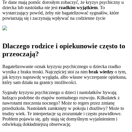
Te dane mają pomóc dorosłym zobaczyć, że kryzys psychiczny u
dziecka lub nastolatka nie jest
rzadkim wyjątkiem
. To
wystarczający powód, żeby nie bagatelizować sygnałów, które
powtarzają się i zaczynają wpływać na codzienne życie
Dlaczego rodzice i opiekunowie często to
przeoczają?
Bagatelizowanie oznak kryzysu psychicznego u dziecka rzadko
wynika z braku troski. Najczęściej stoi za nim
brak wiedzy
o tym,
jak kryzys naprawdę wygląda, albo własne wyczerpanie opiekuna,
który sam działa na granicy możliwości.
Sygnały kryzysu psychicznego u dzieci i nastolatków bywają
łudząco podobne do etapów normalnego rozwoju. Kilkulatek z
nawrotami moczenia nocnego? Może to regres przez zmianę
przedszkola. Nastolatek zamknięty w pokoju i drażliwy? Może to
trudny wiek. Te interpretacje są zrozumiałe i często prawidłowe.
Problem pojawia się, gdy stają się domyślnym wyjaśnieniem i
odwlekają dokładniejszą obserwację.