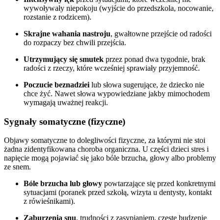
wywoływały niepokoju (wyjście do przedszkola, nocowanie,
rozstanie z rodzicem).
Skrajne wahania nastroju
, gwałtowne przejście od radości
do rozpaczy bez chwili przejścia.
Utrzymujący się smutek
przez ponad dwa tygodnie, brak
radości z rzeczy, które wcześniej sprawiały przyjemność.
Poczucie beznadziei
lub słowa sugerujące, że dziecko nie
chce żyć. Nawet słowa wypowiedziane jakby mimochodem
wymagają uważnej reakcji.
Sygnały somatyczne (fizyczne)
Objawy somatyczne to dolegliwości fizyczne, za którymi nie stoi
żadna zidentyfikowana choroba organiczna. U części dzieci stres i
napięcie mogą pojawiać się jako bóle brzucha, głowy albo problemy
ze snem.
Bóle brzucha lub głowy
powtarzające się przed konkretnymi
sytuacjami (poranek przed szkołą, wizyta u dentysty, kontakt
z rówieśnikami).
Zaburzenia snu
, trudności z zasypianiem, częste budzenie