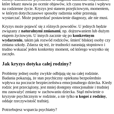
które lekarz stawia po ocenie objawów, ich czasu trwania i wpływu
na codzienne życie. Kryzys jest stanem przejściowym, momentem,
w którym dotychczasowe sposoby radzenia sobie przestają
wystarczać. Może poprzedzać postawienie diagnozy, ale nie musi.
Kryzys może pojawić się z różnych powodów. U jednych będzie
związany z
naturalnymi zmianami
, np. dojrzewaniem lub dużym
etapem życiowym. U innych zacznie się po
konkretnym
wydarzeniu
, takim jak rozwód rodziców, śmierć bliskiej osoby czy
zmiana szkoły. Zdarza się też, że trudności narastają stopniowo i
trudno wskazać jeden konkretny moment, od którego wszystko się
zaczęło.
Jak kryzys dotyka całej rodziny?
Problemy jednej osoby zwykle odbijają się na całej rodzinie.
Badania pokazują, że stan psychiczny opiekuna bezpośrednio
wpływa na poczucie bezpieczeństwa emocjonalnego dziecka. Kiedy
rodzic jest przeciążony, jest mniej dostępny emocjonalnie i trudniej
mu zauważyć zmiany w zachowaniu dziecka. Stąd mówienie o
kryzysie psychicznym w rodzinie, a nie tylko
u kogoś z rodziny
,
oddaje rzeczywistość trafniej.
Potrzebujesz wsparcia psychiatry?