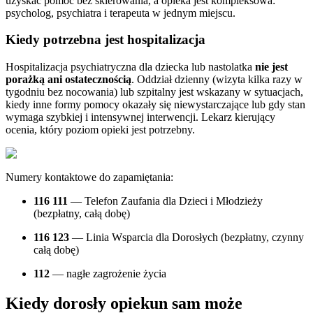
uzyskać pomoc bez skierowania, a opieka jest kompleksowa:
psycholog, psychiatra i terapeuta w jednym miejscu.
Kiedy potrzebna jest hospitalizacja
Hospitalizacja psychiatryczna dla dziecka lub nastolatka
nie jest
porażką ani ostatecznością
. Oddział dzienny (wizyta kilka razy w
tygodniu bez nocowania) lub szpitalny jest wskazany w sytuacjach,
kiedy inne formy pomocy okazały się niewystarczające lub gdy stan
wymaga szybkiej i intensywnej interwencji. Lekarz kierujący
ocenia, który poziom opieki jest potrzebny.
Numery kontaktowe do zapamiętania:
116 111
— Telefon Zaufania dla Dzieci i Młodzieży
(bezpłatny, całą dobę)
116 123
— Linia Wsparcia dla Dorosłych (bezpłatny, czynny
całą dobę)
112
— nagłe zagrożenie życia
Kiedy dorosły opiekun sam może