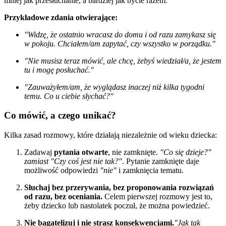
mniej jak przesłuchanie, a bardziej jak bycie razem.
Przykładowe zdania otwierające:
"Widzę, że ostatnio wracasz do domu i od razu zamykasz się
w pokoju. Chciałem/am zapytać, czy wszystko w porządku."
"Nie musisz teraz mówić, ale chcę, żebyś wiedział/a, że jestem
tu i mogę posłuchać."
"Zauważyłem/am, że wyglądasz inaczej niż kilka tygodni
temu. Co u ciebie słychać?"
Co mówić, a czego unikać?
Kilka zasad rozmowy, które działają niezależnie od wieku dziecka:
Zadawaj
pytania otwarte
, nie zamknięte.
"Co się dzieje?"
zamiast "Czy coś jest nie tak?"
. Pytanie zamknięte daje
możliwość odpowiedzi
"nie"
i zamknięcia tematu.
Słuchaj bez przerywania, bez proponowania rozwiązań
od razu, bez oceniania.
Celem pierwszej rozmowy jest to,
żeby dziecko lub nastolatek poczuł, że można powiedzieć.
Nie bagatelizuj i nie strasz konsekwencjami.
"Jak tak