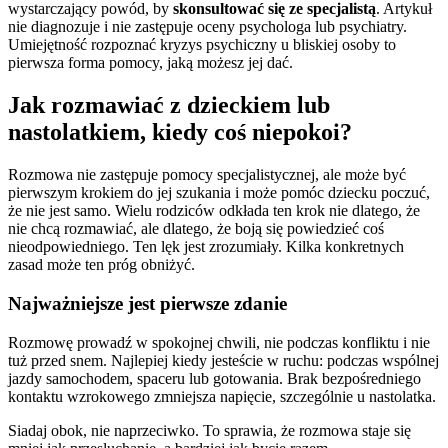
wystarczający powód, by
skonsultować się ze specjalistą
. Artykuł
nie diagnozuje i nie zastępuje oceny psychologa lub psychiatry.
Umiejętność rozpoznać kryzys psychiczny u bliskiej osoby to
pierwsza forma pomocy, jaką możesz jej dać.
Jak rozmawiać z dzieckiem lub
nastolatkiem, kiedy coś niepokoi?
Rozmowa nie zastępuje pomocy specjalistycznej, ale może być
pierwszym krokiem do jej szukania i może pomóc dziecku poczuć,
że nie jest samo. Wielu rodziców odkłada ten krok nie dlatego, że
nie chcą rozmawiać, ale dlatego, że boją się powiedzieć coś
nieodpowiedniego. Ten lęk jest zrozumiały. Kilka konkretnych
zasad może ten próg obniżyć.
Najważniejsze jest pierwsze zdanie
Rozmowę prowadź w spokojnej chwili, nie podczas konfliktu i nie
tuż przed snem. Najlepiej kiedy jesteście w ruchu: podczas wspólnej
jazdy samochodem, spaceru lub gotowania. Brak bezpośredniego
kontaktu wzrokowego zmniejsza napięcie, szczególnie u nastolatka.
Siadaj obok, nie naprzeciwko. To sprawia, że rozmowa staje się