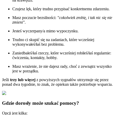
na krawędzi.
Czujesz lęk, który trudno przypisać konkretnemu zdarzeniu.
Masz poczucie bezsilności:
"cokolwiek zrobię, i tak nic się nie
zmieni"
.
Jesteś wyczerpany/a mimo wypoczynku.
Trudno ci skupić się na zadaniach, które wcześniej
wykonywałeś/łaś bez problemu.
Zaniedbałeś/łaś rzeczy, które wcześniej robiłeś/łaś regularnie:
ćwiczenia, kontakty, hobby.
Masz wrażenie, że nie dajesz rady, choć z zewnątrz wszystko
jest w porządku.
Jeśli
trzy lub więcej
z powyższych sygnałów utrzymuje się przez
ponad dwa tygodnie, to znak, że opiekun także potrzebuje wsparcia.
Gdzie dorosły może szukać pomocy?
Opcji jest kilka: