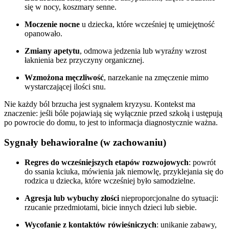
się w nocy, koszmary senne.
Moczenie nocne
u dziecka, które wcześniej tę umiejętność
opanowało.
Zmiany apetytu
, odmowa jedzenia lub wyraźny wzrost
łaknienia bez przyczyny organicznej.
Wzmożona męczliwość
, narzekanie na zmęczenie mimo
wystarczającej ilości snu.
Nie każdy ból brzucha jest sygnałem kryzysu. Kontekst ma
znaczenie: jeśli bóle pojawiają się wyłącznie przed szkołą i ustępują
po powrocie do domu, to jest to informacja diagnostycznie ważna.
Sygnały behawioralne (w zachowaniu)
Regres do wcześniejszych etapów rozwojowych
: powrót
do ssania kciuka, mówienia jak niemowlę, przyklejania się do
rodzica u dziecka, które wcześniej było samodzielne.
Agresja lub wybuchy złości
nieproporcjonalne do sytuacji:
rzucanie przedmiotami, bicie innych dzieci lub siebie.
Wycofanie z kontaktów rówieśniczych
: unikanie zabawy,