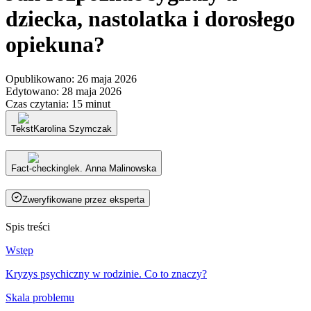
dziecka, nastolatka i dorosłego
opiekuna?
Opublikowano
:
26 maja 2026
Edytowano
:
28 maja 2026
Czas czytania
:
15 minut
Tekst
Karolina Szymczak
Fact-checking
lek. Anna Malinowska
Zweryfikowane przez eksperta
Spis treści
Wstęp
Kryzys psychiczny w rodzinie. Co to znaczy?
Skala problemu