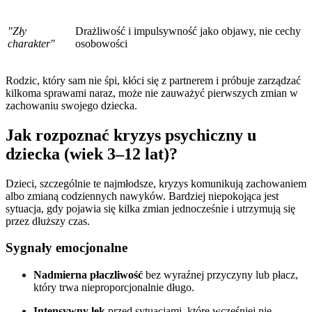
"Zły
Drażliwość i impulsywność jako objawy, nie cechy
charakter"
osobowości
Rodzic, który sam nie śpi, kłóci się z partnerem i próbuje zarządzać
kilkoma sprawami naraz, może nie zauważyć pierwszych zmian w
zachowaniu swojego dziecka.
Jak rozpoznać kryzys psychiczny u
dziecka (wiek 3–12 lat)?
Dzieci, szczególnie te najmłodsze, kryzys komunikują zachowaniem
albo zmianą codziennych nawyków. Bardziej niepokojąca jest
sytuacja, gdy pojawia się kilka zmian jednocześnie i utrzymują się
przez dłuższy czas.
Sygnały emocjonalne
Nadmierna płaczliwość
bez wyraźnej przyczyny lub płacz,
który trwa nieproporcjonalnie długo.
Intensywny lęk
przed sytuacjami, które wcześniej nie