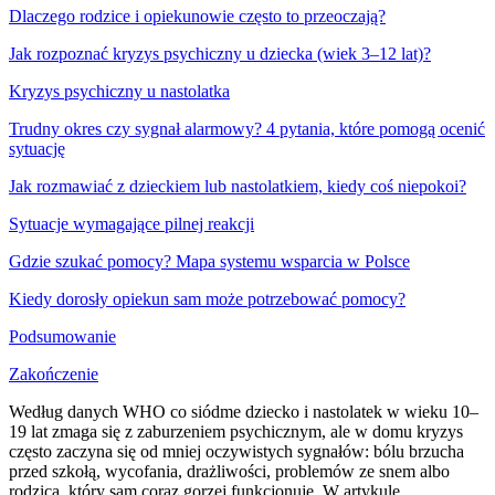
Dlaczego rodzice i opiekunowie często to przeoczają?
Jak rozpoznać kryzys psychiczny u dziecka (wiek 3–12 lat)?
Kryzys psychiczny u nastolatka
Trudny okres czy sygnał alarmowy? 4 pytania, które pomogą ocenić
sytuację
Jak rozmawiać z dzieckiem lub nastolatkiem, kiedy coś niepokoi?
Sytuacje wymagające pilnej reakcji
Gdzie szukać pomocy? Mapa systemu wsparcia w Polsce
Kiedy dorosły opiekun sam może potrzebować pomocy?
Podsumowanie
Zakończenie
Według danych WHO co siódme dziecko i nastolatek w wieku 10–
19 lat zmaga się z zaburzeniem psychicznym, ale w domu kryzys
często zaczyna się od mniej oczywistych sygnałów: bólu brzucha
przed szkołą, wycofania, drażliwości, problemów ze snem albo
rodzica, który sam coraz gorzej funkcjonuje. W artykule