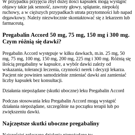
W przypadku przyjęcia zbyt dużej ilości kapsułek mogą wystąpić
objawy takie jak senność, zawroty głowy, splątanie, niepokój
ruchowy, a w cięższych przypadkach utrata przytomności lub napad
drgawkowy. Należy niezwłocznie skontaktować się z lekarzem lub
farmaceutą.
Pregabalin Accord 50 mg, 75 mg, 150 mg i 300 mg.
Czym różnią się dawki?
Pregabalin Accord występuje w kilku dawkach, m.in. 25 mg, 50
mg, 75 mg, 100 mg, 150 mg, 200 mg, 225 mg i 300 mg. Różnią się
ilością pregabaliny w kapsułce, a wybór dawki zależy od
wskazania, tolerancji leczenia, czynności nerek i decyzji lekarza.
Pacjent nie powinien samodzielnie zmieniać dawki ani zamieniać
liczby kapsułek bez konsultacji.
Działania niepożądane (skutki uboczne) leku Pregabalin Accord
Podczas stosowania leku Pregabalin Accord mogą wystąpić
działania niepożądane, szczególnie na początku terapii lub po
zwiększeniu dawki.
Najczęstsze skutki uboczne pregabaliny
Najczęściej zgłaszane działania niepożądane to: