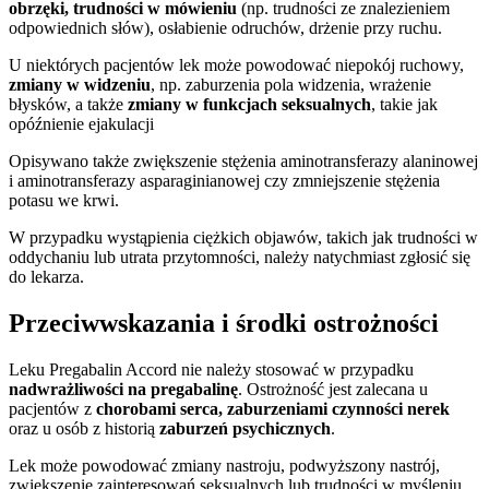
obrzęki, trudności w mówieniu
(np. trudności ze znalezieniem
odpowiednich słów),
osłabienie odruchów, drżenie przy ruchu.
U niektórych pacjentów lek może powodować niepokój ruchowy,
zmiany w widzeniu
, np. zaburzenia pola widzenia, wrażenie
błysków, a także
zmiany w funkcjach seksualnych
, takie jak
opóźnienie ejakulacji
Opisywano także zwiększenie stężenia aminotransferazy alaninowej
i aminotransferazy asparaginianowej czy zmniejszenie stężenia
potasu we krwi.
W przypadku wystąpienia ciężkich objawów, takich jak trudności w
oddychaniu lub utrata przytomności, należy natychmiast zgłosić się
do lekarza.
Przeciwwskazania i środki ostrożności
Leku Pregabalin Accord nie należy stosować w przypadku
nadwrażliwości na pregabalinę
. Ostrożność jest zalecana u
pacjentów z
chorobami serca, zaburzeniami czynności nerek
oraz u osób z historią
zaburzeń psychicznych
.
Lek może powodować zmiany nastroju, podwyższony nastrój,
zwiększenie zainteresowań seksualnych lub trudności w myśleniu.