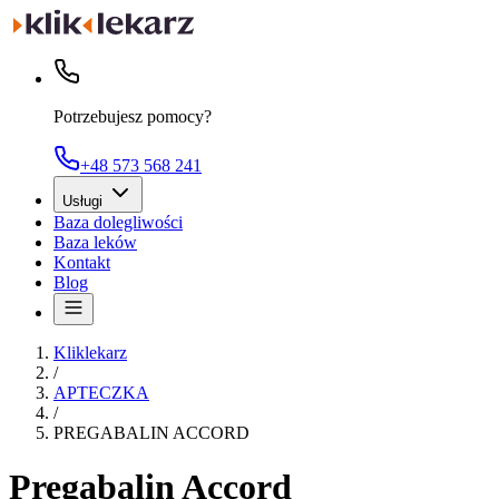
Potrzebujesz pomocy?
+48 573 568 241
Usługi
Baza dolegliwości
Baza leków
Kontakt
Blog
Kliklekarz
/
APTECZKA
/
PREGABALIN ACCORD
Pregabalin Accord