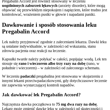
Pregabalin Accord jest również stosowany w leczeniu
uogólnionych zaburzeń lękowych
(anxiety disorder), które mogą
objawiać się przewlekłym niepokojem i napięciem, które trudno jest
kontrolować, wrażeniem pustki w głowie i napadami paniki.
Dawkowanie i sposób stosowania leku
Pregabalin Accord
Lek należy przyjmować zgodnie z zaleceniami lekarza. Dawki leku
są ustalane indywidualnie, w zależności od wskazania, stanu
zdrowia pacjenta oraz reakcji na leczenie.
Kapsułki twarde należy połykać w całości, popijając wodą. Lek ten
stosuje się
rano i wieczorem albo trzy razy na dobę
(rano, w
południe i wieczorem) – w zależności od zaleconego schematu.
W leczeniu
padaczki
pregabalina jest stosowana w skojarzeniu z
innymi lekami przeciwpadaczkowymi, gdy dotychczasowe leczenie
nie zapewnia wystarczającej kontroli napadów.
Jak dawkować lek Pregabalin Accord?
Najczęstsza dawka początkowa to
75 mg dwa razy na dobę
.
Lekarz może zmienić dawkę leku w zależności od skuteczności i