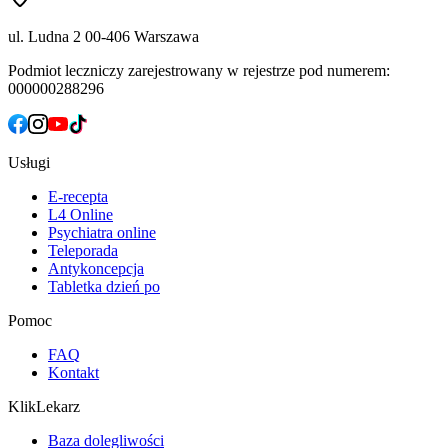
ul. Ludna 2
00-406 Warszawa
Podmiot leczniczy zarejestrowany w rejestrze pod numerem:
000000288296
Usługi
E-recepta
L4 Online
Psychiatra online
Teleporada
Antykoncepcja
Tabletka dzień po
Pomoc
FAQ
Kontakt
KlikLekarz
Baza dolegliwości