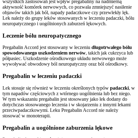
wszystkich zastosowań jest wpływ pregabaliny na nadmierną
aktywność komórek nerwowych, co pozwala zmniejszyć nasilenie
objawów takich jak ból, napady padaczkowe czy przewlekły lęk.
Lek należy do grupy leków stosowanych w leczeniu padaczki, bólu
neuropatycznego i uogólnionych zaburzeń lękowych.
Leczenie bólu neuropatycznego
Pregabalin Accord jest stosowany w leczeniu
długotrwałego bólu
spowodowanego uszkodzeniem nerwów
, takich jak cukrzyca lub
półpasiec. Uszkodzenie ośrodkowego układu nerwowego może
wywoływać obwodowy ból neuropatyczny oraz ból ośrodkowy.
Pregabalin w leczeniu padaczki
Lek stosuje się również w leczeniu określonych typów
padaczki
, w
tym napadów częściowych z wtórnego uogólnienia lub bez niego.
W tym wskazaniu pregabalin jest stosowany jako lek dodany do
dotychczas stosowanego leczenia i w skojarzeniu z innymi lekami
przeciwpadaczkowymi. Leku Pregabalin Accord nie należy
stosować w monoterapii.
Pregabalin a uogólnione zaburzenia lękowe