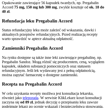
Opakowanie zawierające 56 kapsułek twardych, np. Pregabalin
Accord
75 mg, 150 mg lub 300 mg
, zwykle kosztuje od
ok. 18 do
40 zł
.
Refundacja leku Pregabalin Accord
Status refundacyjny leku może zależeć od wskazania, dawki i
aktualnych przepisów refundacyjnych. Przed realizacją recepty
warto sprawdzić w aptece aktualną odpłatność.
Zamienniki Pregabalin Accord
Na rynku dostępne są także inne leki zawierające pregabalinę, np.
Pregabalin Sandoz. Mogą różnić się producentem, ceną, wyglądem
kapsułek, składem substancji pomocniczych oraz statusem
refundacyjnym. Jeśli lek wydawany jest z pełną odpłatnością,
można zapytać farmaceutę o dostępne zamienniki.
Recepta na Pregabalin Accord
W celu uzyskania recepty możliwa jest konsultacja lekarska,
również jako
teleporada
. W serwisie KlikLekarz koszt konsultacji
zaczyna się
od
89 zł
, jednak decyzję o przepisaniu leku zawsze
podejmuje lekarz po ocenie wskazań i bezpieczeństwa stosowania.