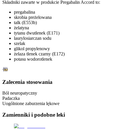
Składniki zawarte w produkcie Pregabalin Accord to:
pregabalina
skrobia preżelowana
talk (E553b)
żelatyna
tytanu dwutlenek (E171)
laurylosiarczan sodu
szelak
glikol propylenowy
żelaza tlenek czarny (E172)
potasu wodorotlenek
Zalecenia stosowania
Ból neuropatyczny
Padaczka
Uogólnione zaburzenia lękowe
Zamienniki
i podobne leki