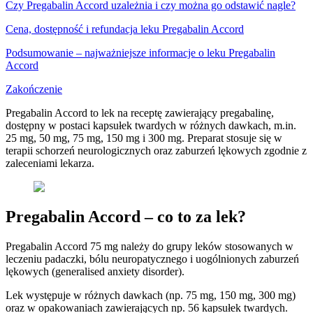
Czy Pregabalin Accord uzależnia i czy można go odstawić nagle?
Cena, dostępność i refundacja leku Pregabalin Accord
Podsumowanie – najważniejsze informacje o leku Pregabalin
Accord
Zakończenie
Pregabalin Accord to lek na receptę zawierający pregabalinę,
dostępny w postaci kapsułek twardych w różnych dawkach, m.in.
25 mg, 50 mg, 75 mg, 150 mg i 300 mg. Preparat stosuje się w
terapii schorzeń neurologicznych oraz zaburzeń lękowych zgodnie z
zaleceniami lekarza.
Pregabalin Accord – co to za lek?
Pregabalin Accord 75 mg należy do grupy leków stosowanych w
leczeniu padaczki, bólu neuropatycznego i uogólnionych zaburzeń
lękowych (generalised anxiety disorder).
Lek występuje w różnych dawkach (np. 75 mg, 150 mg, 300 mg)
oraz w opakowaniach zawierających np. 56 kapsułek twardych.