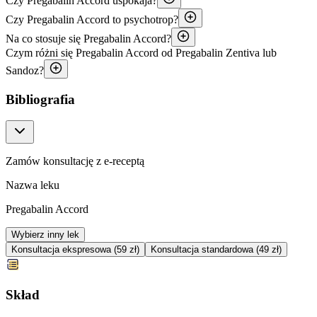
Czy Pregabalin Accord uspokaja?
Czy Pregabalin Accord to psychotrop?
Na co stosuje się Pregabalin Accord?
Czym różni się Pregabalin Accord od Pregabalin Zentiva lub
Sandoz?
Bibliografia
Zamów konsultację z e-receptą
Nazwa leku
Pregabalin Accord
Wybierz inny lek
Konsultacja ekspresowa (59 zł)
Konsultacja standardowa (49 zł)
Skład