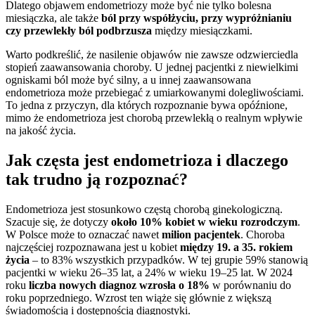
Dlatego objawem endometriozy może być nie tylko bolesna
miesiączka, ale także
ból przy współżyciu, przy wypróżnianiu
czy przewlekły ból podbrzusza
między miesiączkami.
Warto podkreślić, że nasilenie objawów nie zawsze odzwierciedla
stopień zaawansowania choroby. U jednej pacjentki z niewielkimi
ogniskami ból może być silny, a u innej zaawansowana
endometrioza może przebiegać z umiarkowanymi dolegliwościami.
To jedna z przyczyn, dla których rozpoznanie bywa opóźnione,
mimo że endometrioza jest chorobą przewlekłą o realnym wpływie
na jakość życia.
Jak częsta jest endometrioza i dlaczego
tak trudno ją rozpoznać?
Endometrioza jest stosunkowo częstą chorobą ginekologiczną.
Szacuje się, że dotyczy
około 10% kobiet w wieku rozrodczym
.
W Polsce może to oznaczać nawet
milion pacjentek
. Choroba
najczęściej rozpoznawana jest u kobiet
między 19. a 35. rokiem
życia
– to 83% wszystkich przypadków. W tej grupie 59% stanowią
pacjentki w wieku 26–35 lat, a 24% w wieku 19–25 lat. W 2024
roku
liczba nowych diagnoz wzrosła o 18%
w porównaniu do
roku poprzedniego. Wzrost ten wiąże się głównie z większą
świadomością i dostępnością diagnostyki.