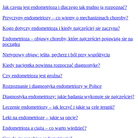
Jak częsta jest endometrioza i dlaczego tak trudno ją rozpoznać?
Przyczyny endometriozy – co wiemy o mechanizmach choroby?
Kogo dotyczy endometrioza i kiedy najczęściej się zaczyna?
Endometrioza – objawy choroby, które najczęściej pojawiają się na
początku
Nietypowy objaw: jelita, pęcherz i ból przy współżyciu
Kiedy pacjentka powinna rozpocząć diagnostykę?
Czy endometrioza jest groźna?
Rozpoznanie i diagnostyka endometriozy w Polsce
Diagnostyka endometriozy: jakie badania wykonuje się najczęściej?
Leczenie endometriozy – jak leczyć i jakie są cele terapii?
Leki na endometriozę – jakie są opcje?
Endometrioza a ciąża – co warto wiedzieć?