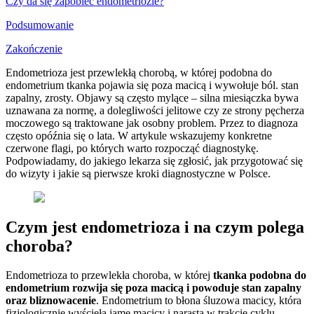
Czy da się zapobiec endometriozie?
Podsumowanie
Zakończenie
Endometrioza jest przewlekłą chorobą, w której podobna do
endometrium tkanka pojawia się poza macicą i wywołuje ból. stan
zapalny, zrosty. Objawy są często mylące – silna miesiączka bywa
uznawana za normę, a dolegliwości jelitowe czy ze strony pęcherza
moczowego są traktowane jak osobny problem. Przez to diagnoza
często opóźnia się o lata. W artykule wskazujemy konkretne
czerwone flagi, po których warto rozpocząć diagnostykę.
Podpowiadamy, do jakiego lekarza się zgłosić, jak przygotować się
do wizyty i jakie są pierwsze kroki diagnostyczne w Polsce.
Czym jest endometrioza i na czym polega
choroba?
Endometrioza to przewlekła choroba, w której
tkanka podobna do
endometrium rozwija się poza macicą i powoduje stan zapalny
oraz bliznowacenie
. Endometrium to błona śluzowa macicy, która
fizjologicznie wyścieła jamę macicy i narasta w trakcie cyklu