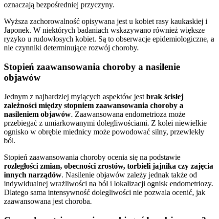
oznaczają bezpośredniej przyczyny.
Wyższa zachorowalność opisywana jest u kobiet rasy kaukaskiej i
Japonek. W niektórych badaniach wskazywano również większe
ryzyko u rudowłosych kobiet. Są to obserwacje epidemiologiczne, a
nie czynniki determinujące rozwój choroby.
Stopień zaawansowania choroby a nasilenie
objawów
Jednym z najbardziej mylących aspektów jest
brak ścisłej
zależności między stopniem zaawansowania choroby a
nasileniem objawów
. Zaawansowana endometrioza może
przebiegać z umiarkowanymi dolegliwościami. Z kolei niewielkie
ognisko w obrębie miednicy może powodować silny, przewlekły
ból.
Stopień zaawansowania choroby ocenia się na podstawie
rozległości zmian, obecności zrostów, torbieli jajnika
czy zajęcia
innych narządów
. Nasilenie objawów zależy jednak także od
indywidualnej wrażliwości na ból i lokalizacji ognisk endometriozy.
Dlatego sama intensywność dolegliwości nie pozwala ocenić, jak
zaawansowana jest choroba.