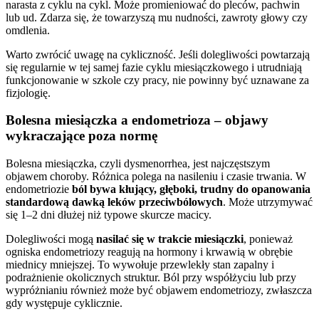
narasta z cyklu na cykl. Może promieniować do pleców, pachwin
lub ud. Zdarza się, że towarzyszą mu nudności, zawroty głowy czy
omdlenia.
Warto zwrócić uwagę na cykliczność. Jeśli dolegliwości powtarzają
się regularnie w tej samej fazie cyklu miesiączkowego i utrudniają
funkcjonowanie w szkole czy pracy, nie powinny być uznawane za
fizjologię.
Bolesna miesiączka a endometrioza – objawy
wykraczające poza normę
Bolesna miesiączka, czyli dysmenorrhea, jest najczęstszym
objawem choroby. Różnica polega na nasileniu i czasie trwania. W
endometriozie
ból bywa kłujący, głęboki, trudny do opanowania
standardową dawką leków przeciwbólowych
. Może utrzymywać
się 1–2 dni dłużej niż typowe skurcze macicy.
Dolegliwości mogą
nasilać się w trakcie miesiączki
, ponieważ
ogniska endometriozy reagują na hormony i krwawią w obrębie
miednicy mniejszej. To wywołuje przewlekły stan zapalny i
podrażnienie okolicznych struktur. Ból przy współżyciu lub przy
wypróżnianiu również może być objawem endometriozy, zwłaszcza
gdy występuje cyklicznie.