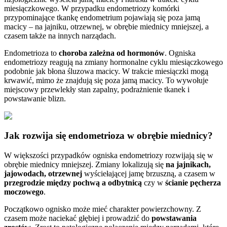
miesiączkowego. W przypadku endometriozy komórki
przypominające tkankę endometrium pojawiają się poza jamą
macicy – na jajniku, otrzewnej, w obrębie miednicy mniejszej, a
czasem także na innych narządach.
Endometrioza to
choroba zależna od hormonów
. Ogniska
endometriozy reagują na zmiany hormonalne cyklu miesiączkowego
podobnie jak błona śluzowa macicy. W trakcie miesiączki mogą
krwawić, mimo że znajdują się poza jamą macicy. To wywołuje
miejscowy przewlekły stan zapalny, podrażnienie tkanek i
powstawanie blizn.
Jak rozwija się endometrioza w obrębie miednicy?
W większości przypadków ogniska endometriozy rozwijają się w
obrębie miednicy mniejszej. Zmiany lokalizują się
na jajnikach,
jajowodach, otrzewnej
wyściełającej jamę brzuszną, a czasem w
przegrodzie między pochwą a odbytnicą
czy w
ścianie pęcherza
moczowego
.
Początkowo ognisko może mieć charakter powierzchowny. Z
czasem może naciekać głębiej i prowadzić do
powstawania