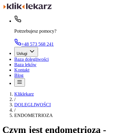
Potrzebujesz pomocy?
+48 573 568 241
Usługi
Baza dolegliwości
Baza leków
Kontakt
Blog
Kliklekarz
/
DOLEGLIWOŚCI
/
ENDOMETRIOZA
Czym jest endometrioza -