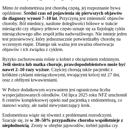
Mimo że endometrioza jest chorobą częstą, jej rozpoznanie bywa
opóźnione.
Średni czas od pojawienia się pierwszych objawów
do diagnozy wynosi 7–10 lat
. Przyczyną jest zmienność objawów
choroby. Ból miednicy, nasilone dolegliwości bólowe w trakcie
miesiączki czy objawy jelitowe często uznaje się za fizjologię cyklu
miesiączkowego albo zespół jelita nadwrażliwego. Nie istnieje jeden
test przesiewowy, który jednoznacznie potwierdzałby chorobę na
wczesnym etapie. Dlatego tak ważna jest uważna obserwacja
objawów i ich związku z cyklem.
Ryzyko zachorowania rośnie u kobiet z obciążeniem rodzinnym.
Jeśli siostra lub matka choruje, prawdopodobieństwo może być
nawet 2–10 razy wyższe
. Częściej chorują także pacjentki z
krótkimi cyklami miesiączkowymi, trwającymi krócej niż 27 dni,
oraz z obfitymi krwawieniami.
W Polsce dodatkowym wyzwaniem jest ograniczona liczba
wyspecjalizowanych ośrodków. Od lipca 2025 roku NFZ uruchomił
8 centrów kompleksowej opieki nad pacjentką z endometriozą, co
stanowi ważny, ale nadal niewystarczający krok.
Endometrioza wiąże się również z problemami rozrodczymi.
Szacuje się, że
w 30–50% przypadków choroba współistnieje z
niepłodnością
. Zrosty w obrębie jajowodów, torbiel jajnika czy