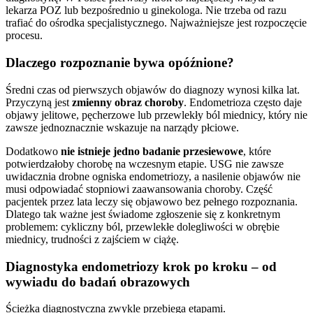
lekarza POZ lub bezpośrednio u ginekologa. Nie trzeba od razu
trafiać do ośrodka specjalistycznego. Najważniejsze jest rozpoczęcie
procesu.
Dlaczego rozpoznanie bywa opóźnione?
Średni czas od pierwszych objawów do diagnozy wynosi kilka lat.
Przyczyną jest
zmienny obraz choroby
. Endometrioza często daje
objawy jelitowe, pęcherzowe lub przewlekły ból miednicy, który nie
zawsze jednoznacznie wskazuje na narządy płciowe.
Dodatkowo
nie istnieje jedno badanie przesiewowe
, które
potwierdzałoby chorobę na wczesnym etapie. USG nie zawsze
uwidacznia drobne ogniska endometriozy, a nasilenie objawów nie
musi odpowiadać stopniowi zaawansowania choroby. Część
pacjentek przez lata leczy się objawowo bez pełnego rozpoznania.
Dlatego tak ważne jest świadome zgłoszenie się z konkretnym
problemem: cykliczny ból, przewlekłe dolegliwości w obrębie
miednicy, trudności z zajściem w ciążę.
Diagnostyka endometriozy krok po kroku – od
wywiadu do badań obrazowych
Ścieżka diagnostyczna zwykle przebiega etapami.