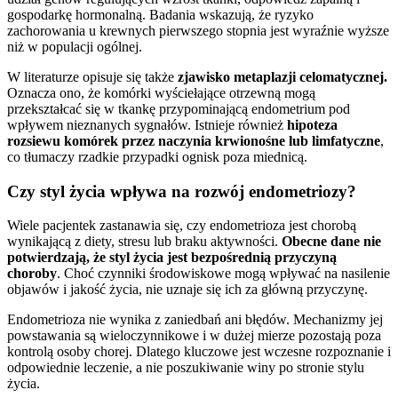
gospodarkę hormonalną. Badania wskazują, że ryzyko
zachorowania u krewnych pierwszego stopnia jest wyraźnie wyższe
niż w populacji ogólnej.
W literaturze opisuje się także
zjawisko metaplazji celomatycznej.
Oznacza ono, że komórki wyściełające otrzewną mogą
przekształcać się w tkankę przypominającą endometrium pod
wpływem nieznanych sygnałów. Istnieje również
hipoteza
rozsiewu komórek przez naczynia krwionośne lub limfatyczne
,
co tłumaczy rzadkie przypadki ognisk poza miednicą.
Czy styl życia wpływa na rozwój endometriozy?
Wiele pacjentek zastanawia się, czy endometrioza jest chorobą
wynikającą z diety, stresu lub braku aktywności.
Obecne dane nie
potwierdzają, że styl życia jest bezpośrednią przyczyną
choroby
. Choć czynniki środowiskowe mogą wpływać na nasilenie
objawów i jakość życia, nie uznaje się ich za główną przyczynę.
Endometrioza nie wynika z zaniedbań ani błędów. Mechanizmy jej
powstawania są wieloczynnikowe i w dużej mierze pozostają poza
kontrolą osoby chorej. Dlatego kluczowe jest wczesne rozpoznanie i
odpowiednie leczenie, a nie poszukiwanie winy po stronie stylu
życia.