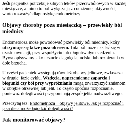
Jeśli pacjentka potrzebuje silnych leków przeciwbólowych w każdej
miesiączce, a mimo to ból wyłącza ją z codziennej aktywności,
warto rozważyć diagnostykę endometriozy.
Objawy choroby poza miesiączką – przewlekły ból
miednicy
Endometrioza może powodować przewlekły ból miednicy, który
utrzymuje się także poza okresem
. Taki ból może nasilać się w
czasie owulacji, przy współżyciu lub długotrwałym siedzeniu.
Bywa opisywany jako uczucie ciągnięcia, ucisku lub rozpierania w
dole brzucha.
U części pacjentek występują również objawy jelitowe, zwłaszcza
w drugiej fazie cyklu.
Wzdęcia, naprzemienne zaparcia i
biegunki czy ból przy wypróżnianiu
mogą towarzyszyć zmianom
w obrębie otrzewnej lub jelit. To często opóźnia rozpoznanie,
ponieważ dolegliwości przypominają zespół jelita nadwrażliwego.
Przeczytaj też:
Endometrioza – objawy jelitowe. Jak je rozpoznać i
jaka dieta może łagodzić dolegliwości?
Jak monitorować objawy?