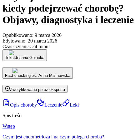
kiedy podejrzewać chorobę?
Objawy, diagnostyka i leczenie
Opublikowano
:
9 marca 2026
Edytowano
:
20 marca 2026
Czas czytania
:
24 minut
Tekst
Joanna Gołacka
Fact-checking
lek. Anna Malinowska
Zweryfikowane przez eksperta
Opis choroby
Leczenie
Leki
Spis treści
Wstęp
Czym jest endometrioza i na czym polega choroba?