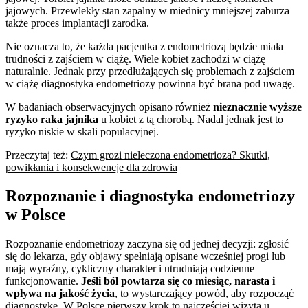
jajowych. Przewlekły stan zapalny w miednicy mniejszej zaburza
także proces implantacji zarodka.
Nie oznacza to, że każda pacjentka z endometriozą będzie miała
trudności z zajściem w ciążę. Wiele kobiet zachodzi w ciążę
naturalnie. Jednak przy przedłużających się problemach z zajściem
w ciążę diagnostyka endometriozy powinna być brana pod uwagę.
W badaniach obserwacyjnych opisano również
nieznacznie wyższe
ryzyko raka jajnika
u kobiet z tą chorobą. Nadal jednak jest to
ryzyko niskie w skali populacyjnej.
Przeczytaj też:
Czym grozi nieleczona endometrioza? Skutki,
powikłania i konsekwencje dla zdrowia
Rozpoznanie i diagnostyka endometriozy
w Polsce
Rozpoznanie endometriozy zaczyna się od jednej decyzji: zgłosić
się do lekarza, gdy objawy spełniają opisane wcześniej progi lub
mają wyraźny, cykliczny charakter i utrudniają codzienne
funkcjonowanie.
Jeśli ból powtarza się co miesiąc, narasta i
wpływa na jakość życia
, to wystarczający powód, aby rozpocząć
diagnostykę. W Polsce pierwszy krok to najczęściej wizyta u