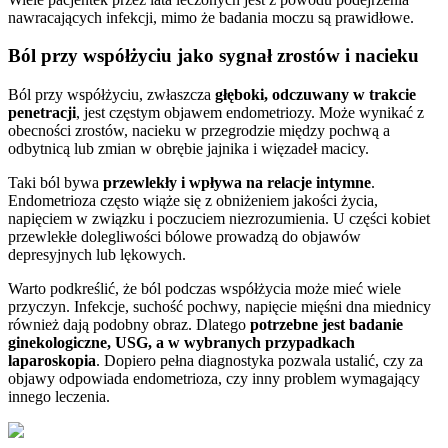
nawracających infekcji, mimo że badania moczu są prawidłowe.
Ból przy współżyciu jako sygnał zrostów i nacieku
Ból przy współżyciu, zwłaszcza
głęboki, odczuwany w trakcie
penetracji
, jest częstym objawem endometriozy. Może wynikać z
obecności zrostów, nacieku w przegrodzie między pochwą a
odbytnicą lub zmian w obrębie jajnika i więzadeł macicy.
Taki ból bywa
przewlekły i wpływa na relacje intymne
.
Endometrioza często wiąże się z obniżeniem jakości życia,
napięciem w związku i poczuciem niezrozumienia. U części kobiet
przewlekłe dolegliwości bólowe prowadzą do objawów
depresyjnych lub lękowych.
Warto podkreślić, że ból podczas współżycia może mieć wiele
przyczyn. Infekcje, suchość pochwy, napięcie mięśni dna miednicy
również dają podobny obraz. Dlatego
potrzebne jest badanie
ginekologiczne, USG, a w wybranych przypadkach
laparoskopia
. Dopiero pełna diagnostyka pozwala ustalić, czy za
objawy odpowiada endometrioza, czy inny problem wymagający
innego leczenia.