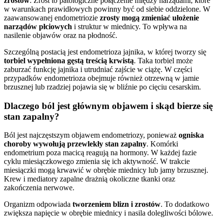
zrostów
. Zrost to patologiczne połączenie między narządami, które
w warunkach prawidłowych powinny być od siebie oddzielone. W
zaawansowanej endometriozie
zrosty mogą zmieniać ułożenie
narządów płciowych
i struktur w miednicy. To wpływa na
nasilenie objawów oraz na płodność.
Szczególną postacią jest endometrioza jajnika, w której tworzy się
torbiel wypełniona gęstą treścią krwistą
. Taka torbiel może
zaburzać funkcję jajnika i utrudniać zajście w ciążę. W części
przypadków endometrioza obejmuje również otrzewną w jamie
brzusznej lub rzadziej pojawia się w bliźnie po cięciu cesarskim.
Dlaczego ból jest głównym objawem i skąd bierze się
stan zapalny?
Ból jest najczęstszym objawem endometriozy, ponieważ
ogniska
choroby wywołują przewlekły stan zapalny
. Komórki
endometrium poza macicą reagują na hormony. W każdej fazie
cyklu miesiączkowego zmienia się ich aktywność. W trakcie
miesiączki mogą krwawić w obrębie miednicy lub jamy brzusznej.
Krew i mediatory zapalne drażnią okoliczne tkanki oraz
zakończenia nerwowe.
Organizm odpowiada
tworzeniem blizn i zrostów
. To dodatkowo
zwiększa napięcie w obrębie miednicy i nasila dolegliwości bólowe.