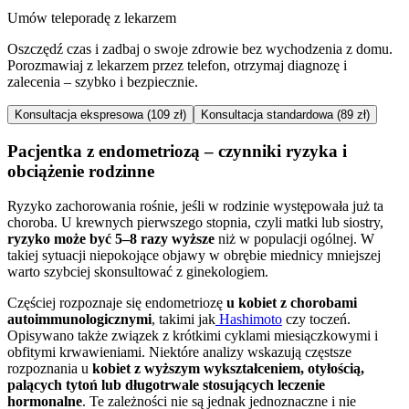
Umów teleporadę z lekarzem
Oszczędź czas i zadbaj o swoje zdrowie bez wychodzenia z domu.
Porozmawiaj z lekarzem przez telefon, otrzymaj diagnozę i
zalecenia – szybko i bezpiecznie.
Konsultacja ekspresowa (109 zł)
Konsultacja standardowa (89 zł)
Pacjentka z endometriozą – czynniki ryzyka i
obciążenie rodzinne
Ryzyko zachorowania rośnie, jeśli w rodzinie występowała już ta
choroba. U krewnych pierwszego stopnia, czyli matki lub siostry,
ryzyko może być 5–8 razy wyższe
niż w populacji ogólnej. W
takiej sytuacji niepokojące objawy w obrębie miednicy mniejszej
warto szybciej skonsultować z ginekologiem.
Częściej rozpoznaje się endometriozę
u kobiet z chorobami
autoimmunologicznymi
, takimi jak
Hashimoto
czy toczeń.
Opisywano także związek z krótkimi cyklami miesiączkowymi i
obfitymi krwawieniami. Niektóre analizy wskazują częstsze
rozpoznania u
kobiet z wyższym wykształceniem, otyłością,
palących tytoń lub długotrwale stosujących leczenie
hormonalne
. Te zależności nie są jednak jednoznaczne i nie