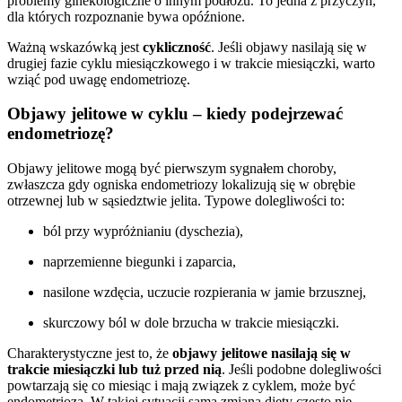
problemy ginekologiczne o innym podłożu. To jedna z przyczyn,
dla których rozpoznanie bywa opóźnione.
Ważną wskazówką jest
cykliczność
. Jeśli objawy nasilają się w
drugiej fazie cyklu miesiączkowego i w trakcie miesiączki, warto
wziąć pod uwagę endometriozę.
Objawy jelitowe w cyklu – kiedy podejrzewać
endometriozę?
Objawy jelitowe mogą być pierwszym sygnałem choroby,
zwłaszcza gdy ogniska endometriozy lokalizują się w obrębie
otrzewnej lub w sąsiedztwie jelita. Typowe dolegliwości to:
ból przy wypróżnianiu (dyschezia),
naprzemienne biegunki i zaparcia,
nasilone wzdęcia, uczucie rozpierania w jamie brzusznej,
skurczowy ból w dole brzucha w trakcie miesiączki.
Charakterystyczne jest to, że
objawy jelitowe nasilają się w
trakcie miesiączki lub tuż przed nią
. Jeśli podobne dolegliwości
powtarzają się co miesiąc i mają związek z cyklem, może być
endometrioza. W takiej sytuacji sama zmiana diety często nie