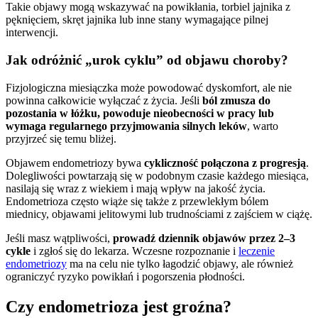
Takie objawy mogą wskazywać na powikłania, torbiel jajnika z
pęknięciem, skręt jajnika lub inne stany wymagające pilnej
interwencji.
Jak odróżnić „urok cyklu” od objawu choroby?
Fizjologiczna miesiączka może powodować dyskomfort, ale nie
powinna całkowicie wyłączać z życia. Jeśli
ból zmusza do
pozostania w łóżku, powoduje nieobecności w pracy lub
wymaga regularnego przyjmowania silnych leków
, warto
przyjrzeć się temu bliżej.
Objawem endometriozy bywa
cykliczność połączona z progresją
.
Dolegliwości powtarzają się w podobnym czasie każdego miesiąca,
nasilają się wraz z wiekiem i mają wpływ na jakość życia.
Endometrioza często wiąże się także z przewlekłym bólem
miednicy, objawami jelitowymi lub trudnościami z zajściem w ciążę.
Jeśli masz wątpliwości,
prowadź dziennik objawów przez 2–3
cykle
i zgłoś się do lekarza. Wczesne rozpoznanie i
leczenie
endometriozy
ma na celu nie tylko łagodzić objawy, ale również
ograniczyć ryzyko powikłań i pogorszenia płodności.
Czy endometrioza jest groźna?