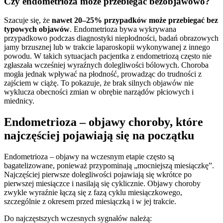
Czy endometrioza może przebiegać bezobjawowo?
Szacuje się, że
nawet 20–25% przypadków może przebiegać bez
typowych objawów
. Endometrioza bywa wykrywana
przypadkowo podczas diagnostyki niepłodności, badań obrazowych
jamy brzusznej lub w trakcie laparoskopii wykonywanej z innego
powodu. W takich sytuacjach pacjentka z endometriozą często nie
zgłaszała wcześniej wyraźnych dolegliwości bólowych. Choroba
mogła jednak wpływać na płodność, prowadząc do trudności z
zajściem w ciążę. To pokazuje, że brak silnych objawów nie
wyklucza obecności zmian w obrębie narządów płciowych i
miednicy.
Endometrioza – objawy choroby, które
najczęściej pojawiają się na początku
Endometrioza – objawy na wczesnym etapie często są
bagatelizowane, ponieważ przypominają „mocniejszą miesiączkę”.
Najczęściej pierwsze dolegliwości pojawiają się wkrótce po
pierwszej miesiączce i nasilają się cyklicznie. Objawy choroby
zwykle wyraźnie łączą się z fazą cyklu miesiączkowego,
szczególnie z okresem przed miesiączką i w jej trakcie.
Do najczęstszych wczesnych sygnałów należą: