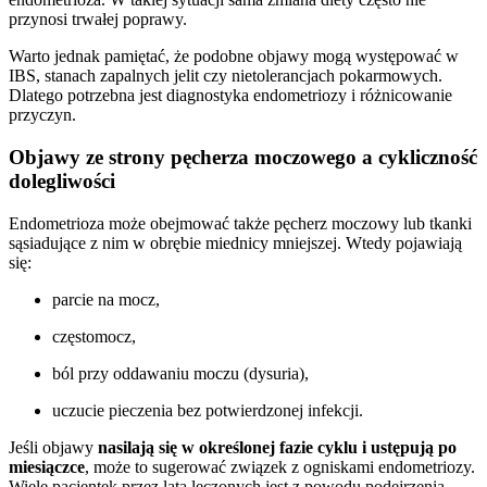
przynosi trwałej poprawy.
Warto jednak pamiętać, że podobne objawy mogą występować w
IBS, stanach zapalnych jelit czy nietolerancjach pokarmowych.
Dlatego potrzebna jest diagnostyka endometriozy i różnicowanie
przyczyn.
Objawy ze strony pęcherza moczowego a cykliczność
dolegliwości
Endometrioza może obejmować także pęcherz moczowy lub tkanki
sąsiadujące z nim w obrębie miednicy mniejszej. Wtedy pojawiają
się:
parcie na mocz,
częstomocz,
ból przy oddawaniu moczu (dysuria),
uczucie pieczenia bez potwierdzonej infekcji.
Jeśli objawy
nasilają się w określonej fazie cyklu i ustępują po
miesiączce
, może to sugerować związek z ogniskami endometriozy.
Wiele pacjentek przez lata leczonych jest z powodu podejrzenia