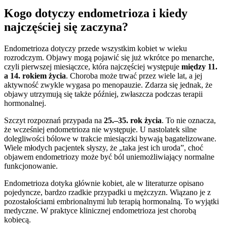
Kogo dotyczy endometrioza i kiedy
najczęściej się zaczyna?
Endometrioza dotyczy przede wszystkim kobiet w wieku
rozrodczym. Objawy mogą pojawić się już wkrótce po menarche,
czyli pierwszej miesiączce, która najczęściej występuje
między 11.
a 14. rokiem życia
. Choroba może trwać przez wiele lat, a jej
aktywność zwykle wygasa po menopauzie. Zdarza się jednak, że
objawy utrzymują się także później, zwłaszcza podczas terapii
hormonalnej.
Szczyt rozpoznań przypada na
25.–35. rok życia
. To nie oznacza,
że wcześniej endometrioza nie występuje. U nastolatek silne
dolegliwości bólowe w trakcie miesiączki bywają bagatelizowane.
Wiele młodych pacjentek słyszy, że „taka jest ich uroda”, choć
objawem endometriozy może być ból uniemożliwiający normalne
funkcjonowanie.
Endometrioza dotyka głównie kobiet, ale w literaturze opisano
pojedyncze, bardzo rzadkie przypadki u mężczyzn. Wiązano je z
pozostałościami embrionalnymi lub terapią hormonalną. To wyjątki
medyczne. W praktyce klinicznej endometrioza jest chorobą
kobiecą.