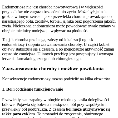
Endometrioza nie jest chorobą nowotworową i w większości
przypadków nie zagraża bezpośrednio życiu. Może być jednak
groźna w innym sensie – jako przewlekła choroba prowadząca do
narastającego bólu, zrostów, torbieli jajnika oraz pogorszenia jakości
życia. Nieleczona endometrioza może powodować trwałe zmiany w
obrębie miednicy mniejszej i wpływać na płodność.
To, jak choroba przebiega, zależy od lokalizacji ognisk
endometriozy i stopnia zaawansowania choroby. U części kobiet
objawy stabilizują się z czasem, a po menopauzie aktywność zmian
często się zmniejsza. U innych przebieg jest postępujący i wymaga
leczenia farmakologicznego lub chirurgicznego.
Zaawansowania choroby i możliwe powikłania
Konsekwencje endometriozy można podzielić na kilka obszarów.
1. Ból i codzienne funkcjonowanie
Przewlekły stan zapalny w obrębie miednicy nasila dolegliwości
bólowe. Pojawia się bolesna miesiączka, ból przy współżyciu i
przewlekły ból podbrzusza. Z czasem
ból może utrzymywać się
także poza cyklem
. To prowadzi do zmęczenia, obniżonego