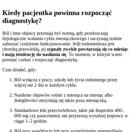
Kiedy pacjentka powinna rozpocząć
diagnostykę?
Ból i inne objawy przestają być normą, gdy przekraczają
fizjologiczne wahania cyklu miesiączkowego i zaczynają realnie
zaburzać codzienne funkcjonowanie. Jeśli endometrioza jest
chorobą przewlekłą, jej
sygnały zwykle powtarzają się co miesiąc
i mają tendencję do nasilania się
. To moment, w którym warto
przestać czekać i rozpocząć diagnostykę.
Czas działać, gdy:
Ból wyłącza z pracy, szkoły lub życia rodzinnego przez
więcej niż 2 dni w każdym cyklu.
Nasilenie objawów rośnie z miesiąca na miesiąc albo
dolegliwości utrzymują się także poza miesiączką.
Standardowe leki przeciwbólowe, takie jak ibuprofen 400–
600 mg czy paracetamol, nie przynoszą wyraźnej poprawy w
ciągu 1–2 godzin.
Ból przy współżyciu lub przy wypróżnianiu uniemożliwia