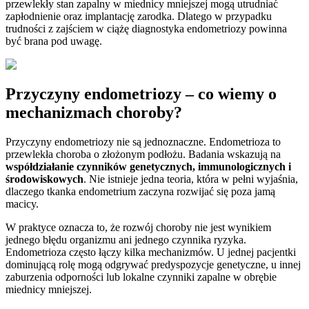
przewlekły stan zapalny w miednicy mniejszej mogą utrudniać
zapłodnienie oraz implantację zarodka. Dlatego w przypadku
trudności z zajściem w ciążę diagnostyka endometriozy powinna
być brana pod uwagę.
Przyczyny endometriozy – co wiemy o
mechanizmach choroby?
Przyczyny endometriozy nie są jednoznaczne. Endometrioza to
przewlekła choroba o złożonym podłożu. Badania wskazują na
współdziałanie czynników genetycznych, immunologicznych i
środowiskowych
. Nie istnieje jedna teoria, która w pełni wyjaśnia,
dlaczego tkanka endometrium zaczyna rozwijać się poza jamą
macicy.
W praktyce oznacza to, że rozwój choroby nie jest wynikiem
jednego błędu organizmu ani jednego czynnika ryzyka.
Endometrioza często łączy kilka mechanizmów. U jednej pacjentki
dominującą rolę mogą odgrywać predyspozycje genetyczne, u innej
zaburzenia odporności lub lokalne czynniki zapalne w obrębie
miednicy mniejszej.