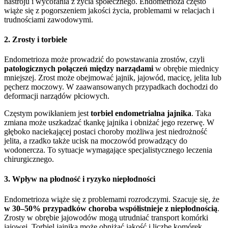
nastroju i wycofania z życia społecznego. Endometrioza często
wiąże się z pogorszeniem jakości życia, problemami w relacjach i
trudnościami zawodowymi.
2. Zrosty i torbiele
Endometrioza może prowadzić do powstawania zrostów, czyli
patologicznych połączeń między narządami
w obrębie miednicy
mniejszej. Zrost może obejmować jajnik, jajowód, macicę, jelita lub
pęcherz moczowy. W zaawansowanych przypadkach dochodzi do
deformacji narządów płciowych.
Częstym powikłaniem jest
torbiel endometrialna jajnika
. Taka
zmiana może uszkadzać tkankę jajnika i obniżać jego rezerwę. W
głęboko naciekającej postaci choroby możliwa jest niedrożność
jelita, a rzadko także ucisk na moczowód prowadzący do
wodonercza. To sytuacje wymagające specjalistycznego leczenia
chirurgicznego.
3. Wpływ na płodność i ryzyko niepłodności
Endometrioza wiąże się z problemami rozrodczymi. Szacuje się, że
w 30–50% przypadków choroba współistnieje z niepłodnością
.
Zrosty w obrębie jajowodów mogą utrudniać transport komórki
jajowej. Torbiel jajnika może obniżać jakość i liczbę komórek