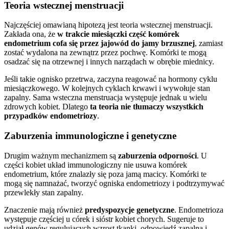
Teoria wstecznej menstruacji
Najczęściej omawianą hipotezą jest teoria wstecznej menstruacji.
Zakłada ona, że
w trakcie miesiączki część komórek
endometrium cofa się przez jajowód do jamy brzusznej
, zamiast
zostać wydalona na zewnątrz przez pochwę. Komórki te mogą
osadzać się na otrzewnej i innych narządach w obrębie miednicy.
Jeśli takie ognisko przetrwa, zaczyna reagować na hormony cyklu
miesiączkowego. W kolejnych cyklach krwawi i wywołuje stan
zapalny. Sama wsteczna menstruacja występuje jednak u wielu
zdrowych kobiet. Dlatego
ta teoria nie tłumaczy wszystkich
przypadków endometriozy
.
Zaburzenia immunologiczne i genetyczne
Drugim ważnym mechanizmem są
zaburzenia odporności
. U
części kobiet układ immunologiczny nie usuwa komórek
endometrium, które znalazły się poza jamą macicy. Komórki te
mogą się namnażać, tworzyć ogniska endometriozy i podtrzymywać
przewlekły stan zapalny.
Znaczenie mają również
predyspozycje genetyczne
. Endometrioza
występuje częściej u córek i sióstr kobiet chorych. Sugeruje to
udział genów regulujących wzrost tkanki, odpowiedź zapalną i