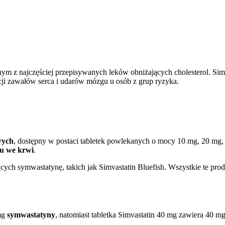
ym z najczęściej przepisywanych leków obniżających cholesterol. Simv
ji zawałów serca i udarów mózgu u osób z grup ryzyka.
wych
, dostępny w postaci tabletek powlekanych o mocy 10 mg, 20 mg, 
lu we krwi
.
cych symwastatynę, takich jak Simvastatin Bluefish. Wszystkie te pro
 mg
symwastatyny
, natomiast tabletka Simvastatin 40 mg zawiera 40 m