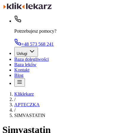
Potrzebujesz pomocy?
+48 573 568 241
Usługi
Baza dolegliwości
Baza leków
Kontakt
Blog
Kliklekarz
/
APTECZKA
/
SIMVASTATIN
Simvastatin