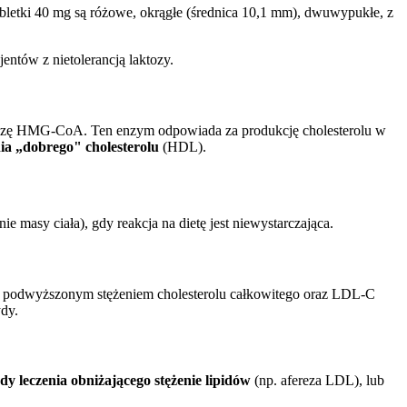
abletki 40 mg są różowe, okrągłe (średnica 10,1 mm), dwuwypukłe, z
entów z nietolerancją laktozy.
ktazę HMG-CoA. Ten enzym odpowiada za produkcję cholesterolu w
nia „dobrego" cholesterolu
(HDL).
e masy ciała), gdy reakcja na dietę jest niewystarczająca.
w z podwyższonym stężeniem cholesterolu całkowitego oraz LDL-C
ydy.
dy leczenia obniżającego stężenie lipidów
(np. afereza LDL), lub