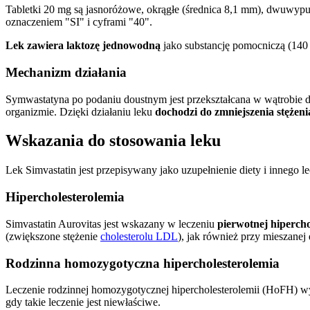
Tabletki 20 mg są jasnoróżowe, okrągłe (średnica 8,1 mm), dwuwypuk
oznaczeniem "SI" i cyframi "40".
Lek zawiera laktozę jednowodną
jako substancję pomocniczą (140 m
Mechanizm działania
Symwastatyna po podaniu doustnym jest przekształcana w wątrobie
organizmie. Dzięki działaniu leku
dochodzi do zmniejszenia stężeni
Wskazania do stosowania leku
Lek Simvastatin jest przepisywany jako uzupełnienie diety i innego le
Hipercholesterolemia
Simvastatin Aurovitas jest wskazany w leczeniu
pierwotnej hipercho
(zwiększone stężenie
cholesterolu LDL
), jak również przy mieszanej 
Rodzinna homozygotyczna hipercholesterolemia
Leczenie rodzinnej homozygotycznej hipercholesterolemii (HoFH) 
gdy takie leczenie jest niewłaściwe.