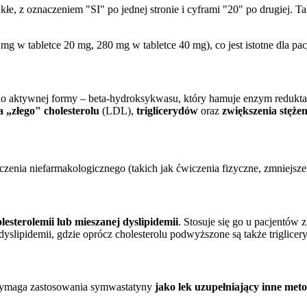
łe, z oznaczeniem "SI" po jednej stronie i cyframi "20" po drugiej. T
g w tabletce 20 mg, 280 mg w tabletce 40 mg), co jest istotne dla pacj
 do aktywnej formy – beta-hydroksykwasu, który hamuje enzym redu
a „złego" cholesterolu
(LDL),
triglicerydów
oraz
zwiększenia stęże
czenia niefarmakologicznego (takich jak ćwiczenia fizyczne, zmniejszeni
lesterolemii lub mieszanej dyslipidemii
. Stosuje się go u pacjentó
dyslipidemii, gdzie oprócz cholesterolu podwyższone są także triglicer
wymaga zastosowania symwastatyny
jako lek uzupełniający inne meto