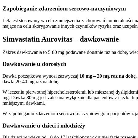
Zapobieganie zdarzeniom sercowo-naczyniowym
Lek jest stosowany w celu zmniejszenia zachorowań i umieralności
mające na celu skorygowanie innych czynników ryzyka oraz uzupełnie
Simvastatin Aurovitas – dawkowanie
Zakres dawkowania to 5-80 mg podawane doustnie raz na dobę, wiec
Dawkowanie u dorosłych
Dawka początkowa wynosi zazwyczaj
10 mg – 20 mg raz na dobę
,
dawki 20-40 mg raz na dobę.
W leczeniu pierwotnej hipercholesterolemii lub mieszanej dyslipide
mg. Dawka 80 mg jest zalecana wyłącznie dla pacjentów z ciężką hi
mniejszymi dawkami.
W zapobieganiu zdarzeniom sercowo-naczyniowego u pacjentów z ja
Dawkowanie u dzieci i młodzieży
Dla dzieci w wieku od 10 do 17 lat (chłopcy w drugiej fazie rozwoju