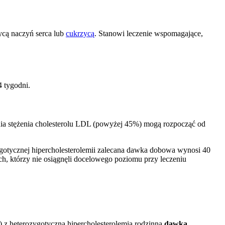
ycą naczyń serca lub
cukrzycą
. Stanowi leczenie wspomagające,
 tygodni.
ia stężenia cholesterolu LDL (powyżej 45%) mogą rozpocząć od
zygotycznej hipercholesterolemii zalecana dawka dobowa wynosi 40
h, którzy nie osiągnęli docelowego poziomu przy leczeniu
e) z heterozygotyczną hipercholesterolemią rodzinną
dawka