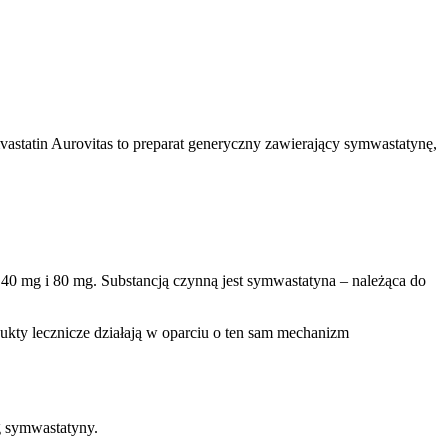
astatin Aurovitas to preparat generyczny zawierający symwastatynę,
40 mg i 80 mg. Substancją czynną jest symwastatyna – należąca do
dukty lecznicze działają w oparciu o ten sam mechanizm
g symwastatyny.