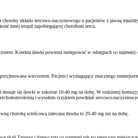
 na choroby układu sercowo-naczyniowego u pacjentów z jawną miażdż
nie innej terapii zapobiegającej chorobom serca.
zorem. Korekta dawki powinna następować w odstępach co najmniej 4
 przyjmowana wieczorem. Pacjenci wymagający znacznego zmniejszen
mii stosuje się dawki w zakresie 10-40 mg na dobę. W rodzinnej homo
percholesterolemią i wysokim ryzykiem powikłań sercowo-naczyniowyc
wną chorobą wieńcową zalecana dawka to 20-40 mg raz na dobę.
 wg skali Tannera i dziewczęta co najmniej rok po pierwszej miesiączc