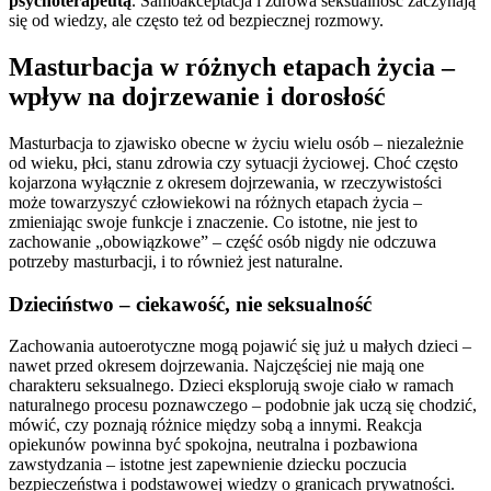
psychoterapeutą
. Samoakceptacja i zdrowa seksualność zaczynają
się od wiedzy, ale często też od bezpiecznej rozmowy.
Masturbacja w różnych etapach życia –
wpływ na dojrzewanie i dorosłość
Masturbacja to zjawisko obecne w życiu wielu osób – niezależnie
od wieku, płci, stanu zdrowia czy sytuacji życiowej. Choć często
kojarzona wyłącznie z okresem dojrzewania, w rzeczywistości
może towarzyszyć człowiekowi na różnych etapach życia –
zmieniając swoje funkcje i znaczenie. Co istotne, nie jest to
zachowanie „obowiązkowe” – część osób nigdy nie odczuwa
potrzeby masturbacji, i to również jest naturalne.
Dzieciństwo – ciekawość, nie seksualność
Zachowania autoerotyczne mogą pojawić się już u małych dzieci –
nawet przed okresem dojrzewania. Najczęściej nie mają one
charakteru seksualnego. Dzieci eksplorują swoje ciało w ramach
naturalnego procesu poznawczego – podobnie jak uczą się chodzić,
mówić, czy poznają różnice między sobą a innymi. Reakcja
opiekunów powinna być spokojna, neutralna i pozbawiona
zawstydzania – istotne jest zapewnienie dziecku poczucia
bezpieczeństwa i podstawowej wiedzy o granicach prywatności.