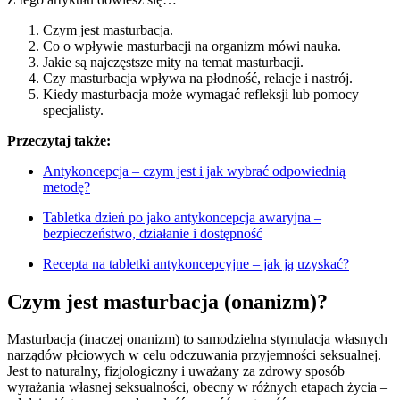
Czym jest masturbacja.
Co o wpływie masturbacji na organizm mówi nauka.
Jakie są najczęstsze mity na temat masturbacji.
Czy masturbacja wpływa na płodność, relacje i nastrój.
Kiedy masturbacja może wymagać refleksji lub pomocy
specjalisty.
Przeczytaj także:
Antykoncepcja – czym jest i jak wybrać odpowiednią
metodę?
Tabletka dzień po jako antykoncepcja awaryjna –
bezpieczeństwo, działanie i dostępność
Recepta na tabletki antykoncepcyjne – jak ją uzyskać?
Czym jest masturbacja (onanizm)?
Masturbacja (inaczej onanizm) to samodzielna stymulacja własnych
narządów płciowych w celu odczuwania przyjemności seksualnej.
Jest to naturalny, fizjologiczny i uważany za zdrowy sposób
wyrażania własnej seksualności, obecny w różnych etapach życia –