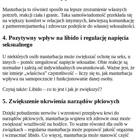
Masturbacja to również sposób na lepsze zrozumienie własnych
potrzeb, reakcji ciała i granic. Taka samoświadomość przekłada się
na większy komfort w relacjach intymnych, łatwiejszą komunikację
z partnerem/partnerką i zdrowsze podejście do własnej seksualności.
4. Pozytywny wpływ na libido i regulację napięcia
seksualnego
U niektórych osób masturbacja może zwiększać ochotę na seks, u
innych – pomóc uregulować napięcie seksualne. Obie reakcje są
normalne i zależą od indywidualnych uwarunkowań. Ważne jest, że
nie istnieje „właściwa” częstotliwość – liczy się to, jak masturbacja
wpływa na samopoczucie i funkcjonowanie danej osoby.
Czytaj także: Libido – co to jest i jak je zwiększyć?
5. Zwiększenie ukrwienia narządów płciowych
Dzięki pobudzeniu nerwów i wzrostowi przepływu krwi do
narządów płciowych, masturbacja wspiera ich zdrowie oraz może
zwiększać wrażliwość na bodźce. To ważne również dla osób w
związkach – regularna masturbacja może poprawić jakość orgazmu
i wzmacniać libido. Co więcej, masturbacja może stanowić część