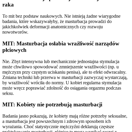
raka
To mit bez podstaw naukowych. Nie istnieją żadne wiarygodne
badania, które wskazywałyby, że masturbacja prowadzi do
jakichkolwiek deformacji anatomicznych czy rozwoju
nowotworów.
MIT: Masturbacja osłabia wrażliwość narządów
płciowych
Nie. Zbyt intensywna lub mechanicznie jednostajna stymulacja
może chwilowo spowodować zmniejszenie wrażliwości (np. u
mężczyzn przy częstym uciskaniu penisa), ale to efekt odwracalny.
Zmiana techniki lub przerwa w masturbacji zazwyczaj wystarczają,
by wrażliwość wróciła do normy. U kobiet regularna stymulacja
może wręcz poprawiać zdolność do osiągania orgazmu podczas
seksu.
MIT: Kobiety nie potrzebują masturbacji
Badania jasno pokazują, że kobiety mają różne potrzeby seksualne,
a masturbacja jest powszechnym i zdrowym sposobem ich
wyrażania. Choć statystycznie mężczyźni deklarują częstsze
praktykowanie masturbacji, różnice te mogą wynikać raczej z