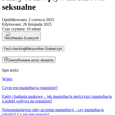
seksualne
Opublikowano
:
2 czerwca 2025
Edytowano
:
26 listopada 2025
Czas czytania
:
10 minut
Tekst
Natalia Szubrycht
Fact-checking
Maksymilian Grabarczyk
Zweryfikowane przez eksperta
Spis treści
Wstęp
Czym jest masturbacja (onanizm)?
Fakty i badania naukowe – jak masturbacja mężczyzn i masturbacja
u kobiet wpływa na organizm?
Najpopularniejsze mity na temat masturbacji – czy masturbacja
szkodzi? Co nie jest prawdą?