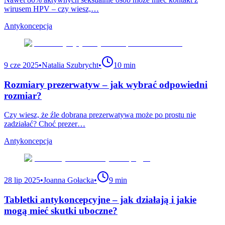
wirusem HPV – czy wiesz,…
Antykoncepcja
9 cze 2025
•
Natalia Szubrycht
•
10 min
Rozmiary prezerwatyw – jak wybrać odpowiedni
rozmiar?
Czy wiesz, że źle dobrana prezerwatywa może po prostu nie
zadziałać? Choć prezer…
Antykoncepcja
28 lip 2025
•
Joanna Gołacka
•
9 min
Tabletki antykoncepcyjne – jak działają i jakie
mogą mieć skutki uboczne?