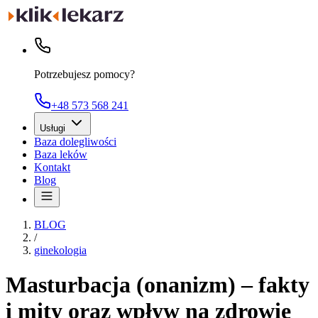
Potrzebujesz pomocy?
+48 573 568 241
Usługi
Baza dolegliwości
Baza leków
Kontakt
Blog
BLOG
/
ginekologia
Masturbacja (onanizm) – fakty
i mity oraz wpływ na zdrowie