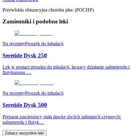
Przewlekła obturacyjna choroba płuc (POCHP)
Zamienniki
i podobne leki
Na receptę
•
Proszek do inhalacji
Seretide Dysk 250
Lek w postaci proszku do inhalacji, łączący działanie salmeterolu i
flutykazonu …
Na receptę
•
Proszek do inhalacji
Seretide Dysk 500
Preparat zawierający stałą dawkę dwóch substancji czynnych:
salmeterolu i flutyk…
Zobacz wszystkie leki