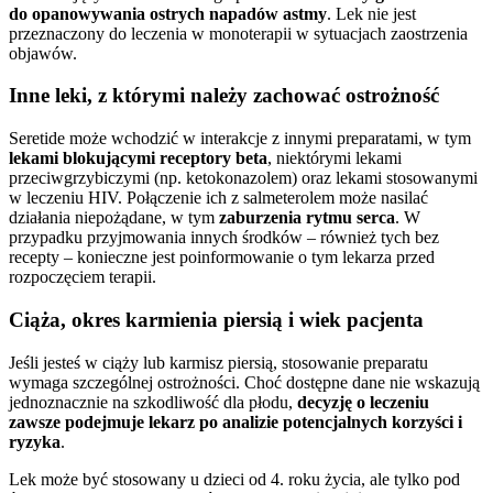
do opanowywania ostrych napadów astmy
. Lek nie jest
przeznaczony do leczenia w monoterapii w sytuacjach zaostrzenia
objawów.
Inne leki, z którymi należy zachować ostrożność
Seretide może wchodzić w interakcje z innymi preparatami, w tym
lekami blokującymi receptory beta
, niektórymi lekami
przeciwgrzybiczymi (np. ketokonazolem) oraz lekami stosowanymi
w leczeniu HIV. Połączenie ich z salmeterolem może nasilać
działania niepożądane, w tym
zaburzenia rytmu serca
. W
przypadku przyjmowania innych środków – również tych bez
recepty – konieczne jest poinformowanie o tym lekarza przed
rozpoczęciem terapii.
Ciąża, okres karmienia piersią i wiek pacjenta
Jeśli jesteś w ciąży lub karmisz piersią, stosowanie preparatu
wymaga szczególnej ostrożności. Choć dostępne dane nie wskazują
jednoznacznie na szkodliwość dla płodu,
decyzję o leczeniu
zawsze podejmuje lekarz po analizie potencjalnych korzyści i
ryzyka
.
Lek może być stosowany u dzieci od 4. roku życia, ale tylko pod