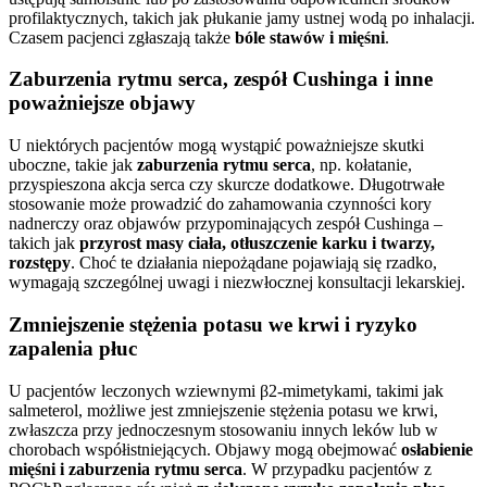
profilaktycznych, takich jak płukanie jamy ustnej wodą po inhalacji.
Czasem pacjenci zgłaszają także
bóle stawów i mięśni
.
Zaburzenia rytmu serca, zespół Cushinga i inne
poważniejsze objawy
U niektórych pacjentów mogą wystąpić poważniejsze skutki
uboczne, takie jak
zaburzenia rytmu serca
, np. kołatanie,
przyspieszona akcja serca czy skurcze dodatkowe. Długotrwałe
stosowanie może prowadzić do zahamowania czynności kory
nadnerczy oraz objawów przypominających zespół Cushinga –
takich jak
przyrost masy ciała, otłuszczenie karku i twarzy,
rozstępy
. Choć te działania niepożądane pojawiają się rzadko,
wymagają szczególnej uwagi i niezwłocznej konsultacji lekarskiej.
Zmniejszenie stężenia potasu we krwi i ryzyko
zapalenia płuc
U pacjentów leczonych wziewnymi β2-mimetykami, takimi jak
salmeterol, możliwe jest zmniejszenie stężenia potasu we krwi,
zwłaszcza przy jednoczesnym stosowaniu innych leków lub w
chorobach współistniejących. Objawy mogą obejmować
osłabienie
mięśni i zaburzenia rytmu serca
. W przypadku pacjentów z