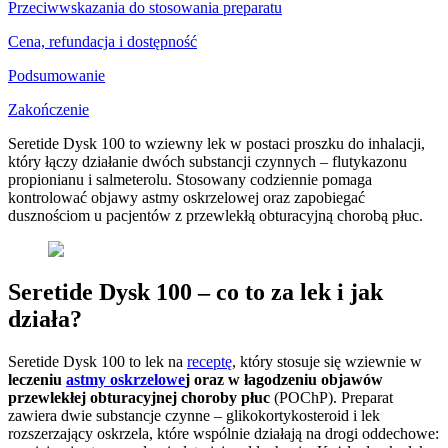
Przeciwwskazania do stosowania preparatu
Cena, refundacja i dostępność
Podsumowanie
Zakończenie
Seretide Dysk 100 to wziewny lek w postaci proszku do inhalacji,
który łączy działanie dwóch substancji czynnych – flutykazonu
propionianu i salmeterolu. Stosowany codziennie pomaga
kontrolować objawy astmy oskrzelowej oraz zapobiegać
dusznościom u pacjentów z przewlekłą obturacyjną chorobą płuc.
Seretide Dysk 100 – co to za lek i jak
działa?
Seretide Dysk 100 to lek na
receptę
, który stosuje się wziewnie w
leczeniu
astmy oskrzelowe
j
oraz w łagodzeniu objawów
przewlekłej obturacyjnej choroby płuc
(POChP). Preparat
zawiera dwie substancje czynne – glikokortykosteroid i lek
rozszerzający oskrzela, które wspólnie działają na drogi oddechowe: