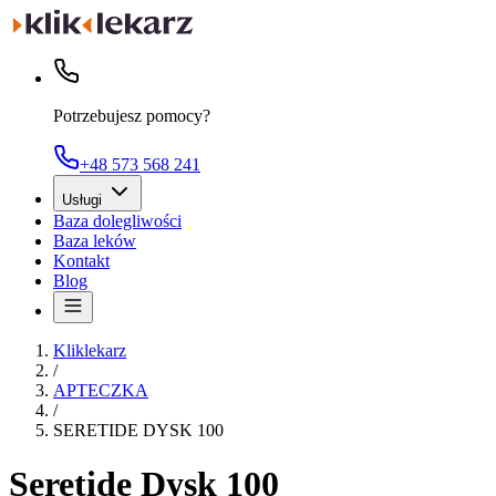
Potrzebujesz pomocy?
+48 573 568 241
Usługi
Baza dolegliwości
Baza leków
Kontakt
Blog
Kliklekarz
/
APTECZKA
/
SERETIDE DYSK 100
Seretide Dysk 100