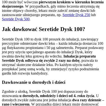
100 może być wówczas
pierwszym krokiem w kierunku leczenia
skojarzonego
. W przypadkach, gdy mimo leczenia utrzymują się
istotne objawy choroby, lekarz może zalecić zmianę dawki lub
zastosowanie silniejszego preparatu, np.
Seretide Dysk 250
lub
Seretide Dysk 50
0
.
Jak dawkować Seretide Dysk 100?
Seretide Dysk 100 to dysk 100 proszek do inhalacji, zawierający
precyzyjnie odmierzane dawki leku – każda inhalacja dostarcza 100
µg flutykazonu propionianu i 50 µg salmeterolu. Preparat podawany
jest przy użyciu specjalnego aparatu do inhalacji Dysk, który
uwalnia dawkę leku gotową do wdechu.
Inhalacja preparatu
Seretide Dysk odbywa się zwykle 2 razy na dobę
, pozwala to
utrzymać skuteczne działanie leku. Po każdym użyciu należy
przepłukać jamę ustną wodą, by zmniejszyć ryzyko podrażnienia
gardła lub rozwoju kandydozy.
Dawkowanie u dorosłych i dzieci
Zgodnie z ulotką, Seretide Dysk 100 jest dopuszczony do
stosowania
u dorosłych, młodzieży i dzieci od 4. roku życia
. U
dorosłych zwykle zalecana jest jedna inhalacja
dwa razy dziennie –
rano i wieczorem
. W przypadku dzieci lekarz może dostosować