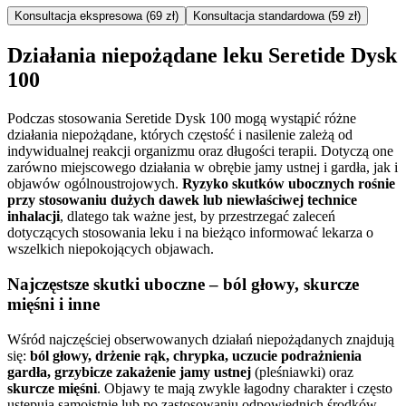
Konsultacja ekspresowa (69 zł)
Konsultacja standardowa (59 zł)
Działania niepożądane leku Seretide Dysk
100
Podczas stosowania Seretide Dysk 100 mogą wystąpić różne
działania niepożądane, których częstość i nasilenie zależą od
indywidualnej reakcji organizmu oraz długości terapii. Dotyczą one
zarówno miejscowego działania w obrębie jamy ustnej i gardła, jak i
objawów ogólnoustrojowych.
Ryzyko skutków ubocznych rośnie
przy stosowaniu dużych dawek lub niewłaściwej technice
inhalacji
, dlatego tak ważne jest, by przestrzegać zaleceń
dotyczących stosowania leku i na bieżąco informować lekarza o
wszelkich niepokojących objawach.
Najczęstsze skutki uboczne – ból głowy, skurcze
mięśni i inne
Wśród najczęściej obserwowanych działań niepożądanych znajdują
się:
ból głowy, drżenie rąk, chrypka, uczucie podrażnienia
gardła, grzybicze zakażenie jamy ustnej
(pleśniawki) oraz
skurcze mięśni
. Objawy te mają zwykle łagodny charakter i często
ustępują samoistnie lub po zastosowaniu odpowiednich środków