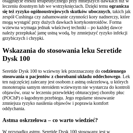
osiągnięcie efektu terapeutycznego przy mniejszych dawkach niż w
leczeniu doustnym lub we wstrzyknięciach. Dzięki temu
ogranicza
się też ryzyko ogólnoustrojowych skutków ubocznych
, takich jak
zespół Cushinga czy zahamowanie czynności kory nadnerczy, które
mogą wystąpić przy dużych dawkach kortykosteroidów. Forma
wziewna wymaga jednak właściwej techniki – po każdej dawce
należy przepłukać jamę ustną wodą, by zmniejszyć ryzyko infekcji
grzybiczych i chrypki.
Wskazania do stosowania leku Seretide
Dysk 100
Seretide Dysk 100 to wziewny lek przeznaczony do
codziennego
stosowania u pacjentów z chorobami układu oddechowego
. Lek
ten najczęściej zalecany jest osobom z astmą oskrzelową, u których
monoterapia samym steroidem wziewnym nie wystarcza do kontroli
objawów, oraz w leczeniu przewlekłej obturacyjnej choroby płuc
(POChP) o łagodnym przebiegu. Jego regularne stosowanie
zmniejsza ryzyko nasilenia objawów i poprawia komfort
oddychania.
Astma oskrzelowa – co warto wiedzieć?
W przypadku astmy, Seretide Dysk 100 stosowany jest w