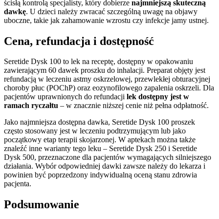
ścisłą kontrolą specjalisty, który dobierze
najmniejszą skuteczną
dawkę
. U dzieci należy zwracać szczególną uwagę na objawy
uboczne, takie jak zahamowanie wzrostu czy infekcje jamy ustnej.
Cena, refundacja i dostępność
Seretide Dysk 100 to lek na receptę, dostępny w opakowaniu
zawierającym 60 dawek proszku do inhalacji. Preparat objęty jest
refundacją w leczeniu astmy oskrzelowej, przewlekłej obturacyjnej
choroby płuc (POChP) oraz eozynofilowego zapalenia oskrzeli. Dla
pacjentów uprawnionych do refundacji
lek dostępny jest w
ramach ryczałtu
– w znacznie niższej cenie niż pełna odpłatność.
Jako najmniejsza dostępna dawka, Seretide Dysk 100 proszek
często stosowany jest w leczeniu podtrzymującym lub jako
początkowy etap terapii skojarzonej. W aptekach można także
znaleźć inne warianty tego leku – Seretide Dysk 250 i Seretide
Dysk 500, przeznaczone dla pacjentów wymagających silniejszego
działania. Wybór odpowiedniej dawki zawsze należy do lekarza i
powinien być poprzedzony indywidualną oceną stanu zdrowia
pacjenta.
Podsumowanie