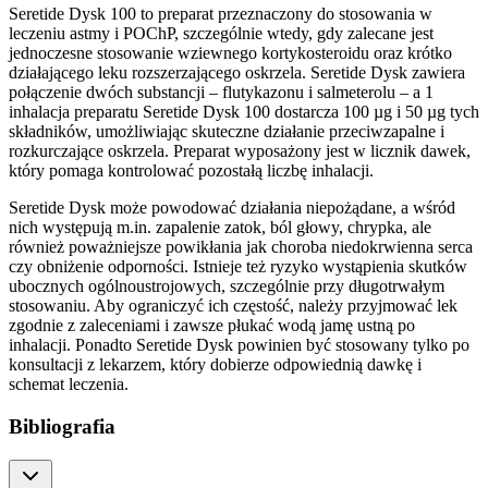
Seretide Dysk 100 to preparat przeznaczony do stosowania w
leczeniu astmy i POChP, szczególnie wtedy, gdy zalecane jest
jednoczesne stosowanie wziewnego kortykosteroidu oraz krótko
działającego leku rozszerzającego oskrzela. Seretide Dysk zawiera
połączenie dwóch substancji – flutykazonu i salmeterolu – a 1
inhalacja preparatu Seretide Dysk 100 dostarcza 100 µg i 50 µg tych
składników, umożliwiając skuteczne działanie przeciwzapalne i
rozkurczające oskrzela. Preparat wyposażony jest w licznik dawek,
który pomaga kontrolować pozostałą liczbę inhalacji.
Seretide Dysk może powodować działania niepożądane, a wśród
nich występują m.in. zapalenie zatok, ból głowy, chrypka, ale
również poważniejsze powikłania jak choroba niedokrwienna serca
czy obniżenie odporności. Istnieje też ryzyko wystąpienia skutków
ubocznych ogólnoustrojowych, szczególnie przy długotrwałym
stosowaniu. Aby ograniczyć ich częstość, należy przyjmować lek
zgodnie z zaleceniami i zawsze płukać wodą jamę ustną po
inhalacji. Ponadto Seretide Dysk powinien być stosowany tylko po
konsultacji z lekarzem, który dobierze odpowiednią dawkę i
schemat leczenia.
Bibliografia