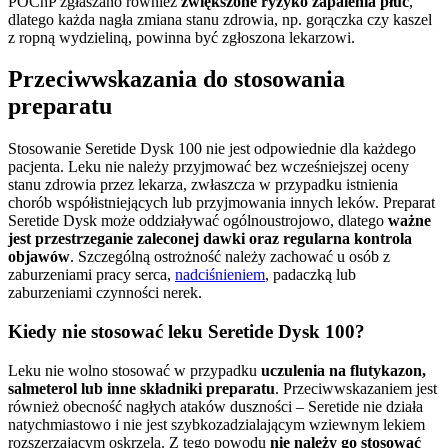
POChP zgłaszano również
zwiększone ryzyko zapalenia płuc
,
dlatego każda nagła zmiana stanu zdrowia, np. gorączka czy kaszel
z ropną wydzieliną, powinna być zgłoszona lekarzowi.
Przeciwwskazania do stosowania
preparatu
Stosowanie Seretide Dysk 100 nie jest odpowiednie dla każdego
pacjenta. Leku nie należy przyjmować bez wcześniejszej oceny
stanu zdrowia przez lekarza, zwłaszcza w przypadku istnienia
chorób współistniejących lub przyjmowania innych leków. Preparat
Seretide Dysk może oddziaływać ogólnoustrojowo, dlatego
ważne
jest przestrzeganie zaleconej dawki oraz regularna kontrola
objawów
. Szczególną ostrożność należy zachować u osób z
zaburzeniami pracy serca,
nadciśnieniem
, padaczką lub
zaburzeniami czynności nerek.
Kiedy nie stosować leku Seretide Dysk 100?
Leku nie wolno stosować w przypadku
uczulenia na flutykazon,
salmeterol lub inne składniki preparatu
. Przeciwwskazaniem jest
również obecność nagłych ataków duszności – Seretide nie działa
natychmiastowo i nie jest szybkozadzialającym wziewnym lekiem
rozszerzającym oskrzela. Z tego powodu
nie należy go stosować