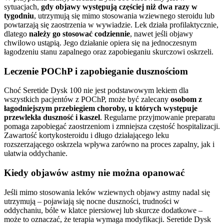
sytuacjach,
gdy objawy występują częściej niż dwa razy w
tygodniu
, utrzymują się mimo stosowania wziewnego steroidu lub
powtarzają się zaostrzenia w wywiadzie. Lek działa profilaktycznie,
dlatego
należy go stosować codziennie
, nawet jeśli objawy
chwilowo ustąpią. Jego działanie opiera się na jednoczesnym
łagodzeniu stanu zapalnego oraz zapobieganiu skurczowi oskrzeli.
Leczenie POChP i zapobieganie dusznościom
Choć Seretide Dysk 100 nie jest podstawowym lekiem dla
wszystkich pacjentów z POChP, może być zalecany
osobom z
łagodniejszym przebiegiem choroby, u których występuje
przewlekła duszność i kaszel
. Regularne przyjmowanie preparatu
pomaga zapobiegać zaostrzeniom i zmniejsza częstość hospitalizacji.
Zawartość kortykosteroidu i długo działającego leku
rozszerzającego oskrzela wpływa zarówno na proces zapalny, jak i
ułatwia oddychanie.
Kiedy objawów astmy nie można opanować
Jeśli mimo stosowania leków wziewnych objawy astmy nadal się
utrzymują – pojawiają się nocne duszności, trudności w
oddychaniu, bóle w klatce piersiowej lub skurcze dodatkowe –
może to oznaczać, że terapia wymaga modyfikacji. Seretide Dysk