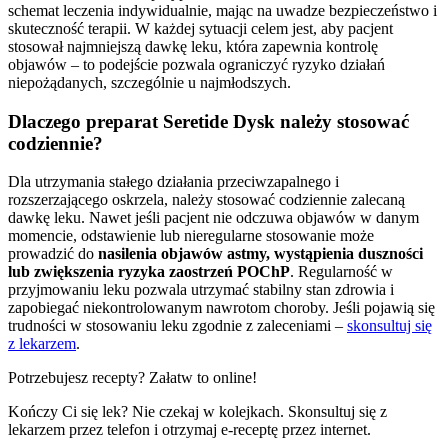
schemat leczenia indywidualnie, mając na uwadze bezpieczeństwo i
skuteczność terapii. W każdej sytuacji celem jest, aby pacjent
stosował najmniejszą dawkę leku, która zapewnia kontrolę
objawów – to podejście pozwala ograniczyć ryzyko działań
niepożądanych, szczególnie u najmłodszych.
Dlaczego preparat Seretide Dysk należy stosować
codziennie?
Dla utrzymania stałego działania przeciwzapalnego i
rozszerzającego oskrzela, należy stosować codziennie zalecaną
dawkę leku. Nawet jeśli pacjent nie odczuwa objawów w danym
momencie, odstawienie lub nieregularne stosowanie może
prowadzić do
nasilenia objawów astmy, wystąpienia duszności
lub zwiększenia ryzyka zaostrzeń POChP
. Regularność w
przyjmowaniu leku pozwala utrzymać stabilny stan zdrowia i
zapobiegać niekontrolowanym nawrotom choroby. Jeśli pojawią się
trudności w stosowaniu leku zgodnie z zaleceniami –
skonsultuj się
z lekarzem
.
Potrzebujesz recepty? Załatw to online!
Kończy Ci się lek? Nie czekaj w kolejkach. Skonsultuj się z
lekarzem przez telefon i otrzymaj e-receptę przez internet.