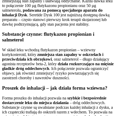
zmniejszają stan zapalny i ułatwiają oddychanie. Każda dawka leku
to połączenie 100 µg flutykazonu propionianu oraz 50 µg
salmeterolu,
podawana za pomocą specjalnego aparatu do
inhalacji Dysk
. Seretide Dysk 100 jest najniższą dostępną dawką
preparatu – często stanowi pierwszy krok terapii skojarzonej lub
dawkę podtrzymującą, gdy stan pacjenta jest stabilny.
Substancje czynne: flutykazon propionian i
salmeterol
W skład leku wchodzą flutykazon propionian – wziewny
kortykosteroid, który
zmniejsza stan zapalny w oskrzelach i
przeciwdziała ich obrzękowi
, oraz salmeterol – długo działający
agonista receptorów beta-2, który
działa rozkurczająco na mięśnie
gładkie dróg oddechowych
. Ich połączenie pozwala ograniczyć
objawy, jak również zmniejszyć ryzyko powtarzających się
zaostrzeń choroby i nawrotów duszności.
Proszek do inhalacji – jak działa forma wziewna?
Forma proszku do inhalacji pozwala na
szybkie i bezpośrednie
dostarczenie leku do miejsca działania
– dróg oddechowych.
Substancje czynne są uwalniane podczas każdej inhalacji z dysku, a
ich cząsteczki trafiają do oskrzeli razem z wdechem. To pozwala na