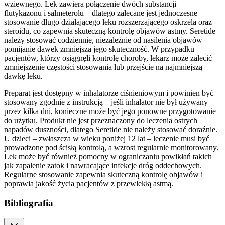
wziewnego. Lek zawiera połączenie dwóch substancji –
flutykazonu i salmeterolu – dlatego zalecane jest jednoczesne
stosowanie długo działającego leku rozszerzającego oskrzela oraz
steroidu, co zapewnia skuteczną kontrolę objawów astmy. Seretide
należy stosować codziennie, niezależnie od nasilenia objawów –
pomijanie dawek zmniejsza jego skuteczność. W przypadku
pacjentów, którzy osiągnęli kontrolę choroby, lekarz może zalecić
zmniejszenie częstości stosowania lub przejście na najmniejszą
dawkę leku.
Preparat jest dostępny w inhalatorze ciśnieniowym i powinien być
stosowany zgodnie z instrukcją – jeśli inhalator nie był używany
przez kilka dni, konieczne może być jego ponowne przygotowanie
do użytku. Produkt nie jest przeznaczony do leczenia ostrych
napadów duszności, dlatego Seretide nie należy stosować doraźnie.
U dzieci – zwłaszcza w wieku poniżej 12 lat – leczenie musi być
prowadzone pod ścisłą kontrolą, a wzrost regularnie monitorowany.
Lek może być również pomocny w ograniczaniu powikłań takich
jak zapalenie zatok i nawracające infekcje dróg oddechowych.
Regularne stosowanie zapewnia skuteczną kontrolę objawów i
poprawia jakość życia pacjentów z przewlekłą astmą.
Bibliografia