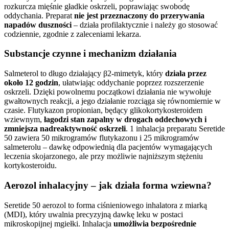
rozkurcza mięśnie gładkie oskrzeli, poprawiając swobodę
oddychania. Preparat
nie jest przeznaczony do przerywania
napadów duszności
– działa profilaktycznie i należy go stosować
codziennie, zgodnie z zaleceniami lekarza.
Substancje czynne i mechanizm działania
Salmeterol to długo działający β2-mimetyk, który
działa przez
około 12 godzin
, ułatwiając oddychanie poprzez rozszerzenie
oskrzeli. Dzięki powolnemu początkowi działania nie wywołuje
gwałtownych reakcji, a jego działanie rozciąga się równomiernie w
czasie. Flutykazon propionian, będący glikokortykosteroidem
wziewnym,
łagodzi stan zapalny w drogach oddechowych i
zmniejsza nadreaktywność oskrzeli
. 1 inhalacja preparatu Seretide
50 zawiera 50 mikrogramów flutykazonu i 25 mikrogramów
salmeterolu – dawkę odpowiednią dla pacjentów wymagających
leczenia skojarzonego, ale przy możliwie najniższym stężeniu
kortykosteroidu.
Aerozol inhalacyjny – jak działa forma wziewna?
Seretide 50 aerozol to forma ciśnieniowego inhalatora z miarką
(MDI), który uwalnia precyzyjną dawkę leku w postaci
mikroskopijnej mgiełki. Inhalacja
umożliwia bezpośrednie