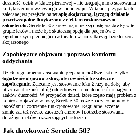
duszność, ucisk w klatce piersiowej – nie ustępują mimo stosowania
kortykosteroidu wziewnego w monoterapii. W takich przypadkach
zalecane jest przejście na
terapię skojarzoną, łączącą działanie
przeciwzapalne flutykazonu z efektem rozkurczowym
salmeterolu
. Seretide 50 stanowi najmniejszą dostępną dawkę w tej
grupie leków i może być skuteczną opcją dla pacjentów z
łagodniejszym przebiegiem astmy lub w początkowej fazie leczenia
skojarzonego.
Zapobieganie objawom i poprawa komfortu
oddychania
Dzięki regularnemu stosowaniu preparatu możliwe jest nie tylko
łagodzenie objawów astmy, ale również ich skuteczne
zapobieganie
. Zalecane jest stosowanie leku 2 razy na dobę, aby
utrzymać drożności dróg oddechowych i nie dopuścić do nagłych
ataków duszności. W przypadku dzieci, które często mają problem z
kontrolą objawów w nocy, Seretide 50 może znacząco poprawić
jakość snu i codzienne funkcjonowanie. Regularne leczenie
zmniejsza też ryzyko zaostrzeń choroby i potrzebę stosowania
doraźnych leków rozszerzających oskrzela.
Jak dawkować Seretide 50?