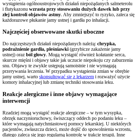
wystąpienia ogólnoustrojowych działań niepożądanych salmeterolu
i flutykazonu
wzrasta przy stosowaniu dużych dawek lub przy
złej kontroli objawów astmy
. Aby zmniejszyć to ryzyko, zaleca się
każdorazowe płukanie jamy ustnej i gardła po inhalacji.
Najczęściej obserwowane skutki uboczne
Do najczęstszych działań niepożądanych należą:
chrypka,
podrażnienie gardła, pleśniawki
(grzybicze zakażenie jamy
ustnej) oraz
ból głowy
. Mogą wystąpić również kołatanie serca,
skurcze mięśni i objawy takie jak uczucie niepokoju czy zaburzenia
snu. Objawy te zwykle ustępują samoistnie i nie wymagają
przerywania leczenia. W przypadku wystąpienia zmian w obrębie
jamy ustnej, warto
skonsultować się z lekarzem
i rozważyć użycie
komory inhalacyjnej lub zmianę techniki stosowania leku.
Reakcje alergiczne i inne objawy wymagające
interwencji
Rzadziej mogą wystąpić reakcje alergiczne – w tym wysypka,
obrzęk naczynioruchowy, świszczący oddech po podaniu leku –
które wymagają natychmiastowej pomocy lekarskiej. U niektórych
pacjentów, zwłaszcza dzieci, może dojść do spowolnienia wzrostu,
dlatego zaleca się jego regularną kontrolę w trakcie terapii. Inne