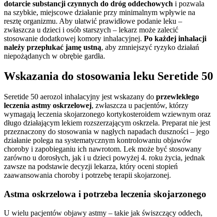
dotarcie substancji czynnych do dróg oddechowych
i pozwala
na szybkie, miejscowe działanie przy minimalnym wpływie na
resztę organizmu. Aby ułatwić prawidłowe podanie leku –
zwłaszcza u dzieci i osób starszych – lekarz może zalecić
stosowanie dodatkowej komory inhalacyjnej.
Po każdej inhalacji
należy przepłukać jamę ustną
, aby zmniejszyć ryzyko działań
niepożądanych w obrębie gardła.
Wskazania do stosowania leku Seretide 50
Seretide 50 aerozol inhalacyjny jest wskazany do
przewlekłego
leczenia astmy oskrzelowej
, zwłaszcza u pacjentów, którzy
wymagają leczenia skojarzonego kortykosteroidem wziewnym oraz
długo działającym lekiem rozszerzającym oskrzela. Preparat nie jest
przeznaczony do stosowania w nagłych napadach duszności – jego
działanie polega na systematycznym kontrolowaniu objawów
choroby i zapobieganiu ich nawrotom. Lek może być stosowany
zarówno u dorosłych, jak i u dzieci powyżej 4. roku życia, jednak
zawsze na podstawie decyzji lekarza, który oceni stopień
zaawansowania choroby i potrzebę terapii skojarzonej.
Astma oskrzelowa i potrzeba leczenia skojarzonego
U wielu pacjentów objawy astmy – takie jak świszczący oddech,