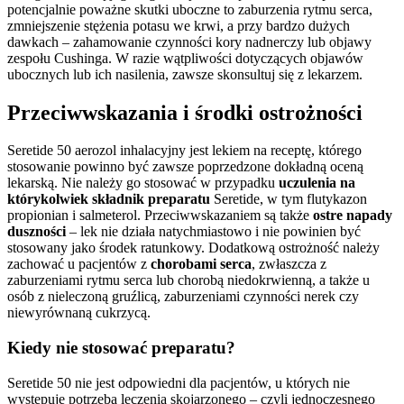
potencjalnie poważne skutki uboczne to zaburzenia rytmu serca,
zmniejszenie stężenia potasu we krwi, a przy bardzo dużych
dawkach – zahamowanie czynności kory nadnerczy lub objawy
zespołu Cushinga. W razie wątpliwości dotyczących objawów
ubocznych lub ich nasilenia, zawsze skonsultuj się z lekarzem.
Przeciwwskazania i środki ostrożności
Seretide 50 aerozol inhalacyjny jest lekiem na receptę, którego
stosowanie powinno być zawsze poprzedzone dokładną oceną
lekarską. Nie należy go stosować w przypadku
uczulenia na
którykolwiek składnik preparatu
Seretide, w tym flutykazon
propionian i salmeterol. Przeciwwskazaniem są także
ostre napady
duszności
– lek nie działa natychmiastowo i nie powinien być
stosowany jako środek ratunkowy. Dodatkową ostrożność należy
zachować u pacjentów z
chorobami serca
, zwłaszcza z
zaburzeniami rytmu serca lub chorobą niedokrwienną, a także u
osób z nieleczoną gruźlicą, zaburzeniami czynności nerek czy
niewyrównaną cukrzycą.
Kiedy nie stosować preparatu?
Seretide 50 nie jest odpowiedni dla pacjentów, u których nie
występuje potrzeba leczenia skojarzonego – czyli jednoczesnego