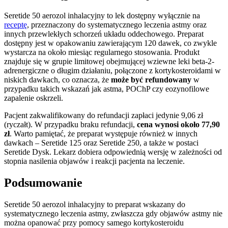
Seretide 50 aerozol inhalacyjny to lek dostępny wyłącznie na
receptę
, przeznaczony do systematycznego leczenia astmy oraz
innych przewlekłych schorzeń układu oddechowego. Preparat
dostępny jest w opakowaniu zawierającym 120 dawek, co zwykle
wystarcza na około miesiąc regularnego stosowania. Produkt
znajduje się w grupie limitowej obejmującej wziewne leki beta-2-
adrenergiczne o długim działaniu, połączone z kortykosteroidami w
niskich dawkach, co oznacza, że
może być refundowany
w
przypadku takich wskazań jak astma, POChP czy eozynofilowe
zapalenie oskrzeli.
Pacjent zakwalifikowany do refundacji zapłaci jedynie 9,06 zł
(ryczałt). W przypadku braku refundacji,
cena wynosi około 77,90
zł
. Warto pamiętać, że preparat występuje również w innych
dawkach – Seretide 125 oraz Seretide 250, a także w postaci
Seretide Dysk. Lekarz dobiera odpowiednią wersję w zależności od
stopnia nasilenia objawów i reakcji pacjenta na leczenie.
Podsumowanie
Seretide 50 aerozol inhalacyjny to preparat wskazany do
systematycznego leczenia astmy, zwłaszcza gdy objawów astmy nie
można opanować przy pomocy samego kortykosteroidu