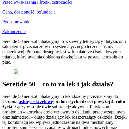
Przeciwwskazania i środki ostrożności
Cena, dostępność, refundacja
Podsumowanie
Zakończenie
Seretide 50 aerozol inhalacyjny to wziewny lek łączący flutykazon i
salmeterol, przeznaczony do systematycznego leczenia astmy
oskrzelowej. Preparat dostępny jest w inhalatorze ciśnieniowym z
miarką, który uwalnia dokładną dawkę leku w postaci aerozolu do
płuc.
Seretide 50 – co to za lek i jak działa?
Seretide 50 aerozol inhalacyjny to lek złożony przeznaczony do
leczenia
astmy oskrzelowej
u dorosłych i dzieci powyżej 4. roku
życia
. Łączy w sobie dwie substancje aktywne: flutykazon
propionian – kortykosteroid wziewny o działaniu przeciwzapalnym
oraz salmeterol – długo działający lek rozszerzający oskrzela. Dzięki
tej kombinacji lek wpływa jednocześnie na dwa mechanizmy
choroby: zmniejsza stan zapalny w drogach oddechowych oraz