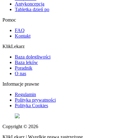
Antykoncepcja
Tabletka dzień po
Pomoc
FAQ
Kontakt
KlikLekarz
Baza dolegliwości
Baza leków
Poradnik
O nas
Informacje prawne
Regulamin
Polityka prywatności
Polityka Cookies
Copyright © 2026
KlikLekarz | Wszelkie prawa zastrzeżone