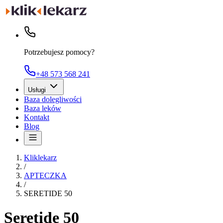
Potrzebujesz pomocy?
+48 573 568 241
Usługi
Baza dolegliwości
Baza leków
Kontakt
Blog
Kliklekarz
/
APTECZKA
/
SERETIDE 50
Seretide 50