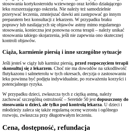
stosowania kortykosteroidu wziewnego oraz krótko działającego
leku rozszerzającego oskrzela. Nie należy też samodzielnie
przerywać leczenia, zmniejszać dawki ani zastępować go innym
preparatem bez konsultacji z lekarzem. W przypadku braku
poprawy lub nasilających się objawów astmy mimo regularnego
stosowania, konieczna jest ponowna ocena terapii – należy unikać
stosowania takiego skojarzenia, jeśli nie zapewnia ono skutecznej
kontroli objawów.
Ciąża, karmienie piersią i inne szczególne sytuacje
Jeśli jesteś w ciąży lub karmisz piersią,
przed rozpoczęciem terapii
skonsultuj się z lekarzem
. Choć nie ma dowodów na szkodliwość
flutykazonu i salmeterolu w tych okresach, decyzja o zastosowaniu
leku powinna być podjęta indywidualnie, po rozważeniu korzyści i
potencjalnego ryzyka.
W przypadku dzieci, zwłaszcza tych z ciężką astmą, należy
zachować szczególną ostrożność – Seretide 50 jest
dopuszczony do
stosowania u dzieci, ale tylko pod kontrolą lekarza
. U dzieci i
młodzieży zaleca się także regularną ocenę wzrostu i ogólnego
rozwoju, zwłaszcza przy długotrwałym leczeniu.
Cena, dostępność, refundacja