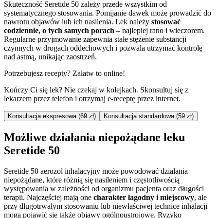
Skuteczność Seretide 50 zależy przede wszystkim od
systematycznego stosowania. Pomijanie dawek może prowadzić do
nawrotu objawów lub ich nasilenia. Lek należy
stosować
codziennie, o tych samych porach
– najlepiej rano i wieczorem.
Regularne przyjmowanie zapewnia stałe stężenie substancji
czynnych w drogach oddechowych i pozwala utrzymać kontrolę
nad astmą, unikając zaostrzeń.
Potrzebujesz recepty? Załatw to online!
Kończy Ci się lek? Nie czekaj w kolejkach. Skonsultuj się z
lekarzem przez telefon i otrzymaj e-receptę przez internet.
Konsultacja ekspresowa (69 zł)
Konsultacja standardowa (59 zł)
Możliwe działania niepożądane leku
Seretide 50
Seretide 50 aerozol inhalacyjny może powodować działania
niepożądane, które różnią się nasileniem i częstotliwością
występowania w zależności od organizmu pacjenta oraz długości
terapii. Najczęściej mają one
charakter łagodny i miejscowy
, ale
przy długotrwałym stosowaniu lub niewłaściwej technice inhalacji
mogą pojawić się także objawy ogólnoustrojowe. Ryzyko