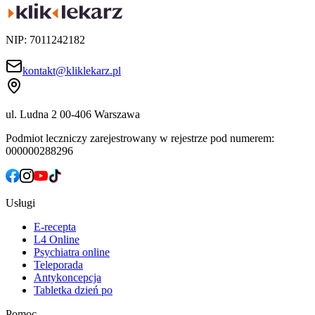
NIP: 7011242182
kontakt@kliklekarz.pl
ul. Ludna 2
00-406 Warszawa
Podmiot leczniczy zarejestrowany w rejestrze pod numerem:
000000288296
Usługi
E-recepta
L4 Online
Psychiatra online
Teleporada
Antykoncepcja
Tabletka dzień po
Pomoc