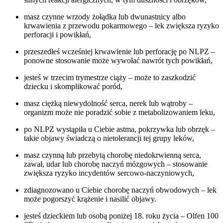
masz czynne wrzody żołądka lub dwunastnicy albo
krwawienia z przewodu pokarmowego – lek zwiększa ryzyko
perforacji i powikłań,
przeszedłeś wcześniej krwawienie lub perforację po NLPZ –
ponowne stosowanie może wywołać nawrót tych powikłań,
jesteś w trzecim trymestrze ciąży – może to zaszkodzić
dziecku i skomplikować poród,
masz ciężką niewydolność serca, nerek lub wątroby –
organizm może nie poradzić sobie z metabolizowaniem leku,
po NLPZ wystąpiła u Ciebie astma, pokrzywka lub obrzęk –
takie objawy świadczą o nietolerancji tej grupy leków,
masz czynną lub przebytą chorobę niedokrwienną serca,
zawał, udar lub chorobę naczyń mózgowych – stosowanie
zwiększa ryzyko incydentów sercowo-naczyniowych,
zdiagnozowano u Ciebie chorobę naczyń obwodowych – lek
może pogorszyć krążenie i nasilić objawy.
jesteś dzieckiem lub osobą poniżej 18. roku życia – Olfen 100