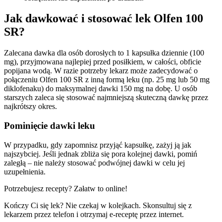
Jak dawkować i stosować lek Olfen 100
SR?
Zalecana dawka dla osób dorosłych to 1 kapsułka dziennie (100
mg), przyjmowana najlepiej przed posiłkiem, w całości, obficie
popijana wodą. W razie potrzeby lekarz może zadecydować o
połączeniu Olfen 100 SR z inną formą leku (np. 25 mg lub 50 mg
diklofenaku) do maksymalnej dawki 150 mg na dobę. U osób
starszych zaleca się stosować najmniejszą skuteczną dawkę przez
najkrótszy okres.
Pominięcie dawki leku
W przypadku, gdy zapomnisz przyjąć kapsułkę, zażyj ją jak
najszybciej. Jeśli jednak zbliża się pora kolejnej dawki, pomiń
zaległą – nie należy stosować podwójnej dawki w celu jej
uzupełnienia.
Potrzebujesz recepty? Załatw to online!
Kończy Ci się lek? Nie czekaj w kolejkach. Skonsultuj się z
lekarzem przez telefon i otrzymaj e-receptę przez internet.