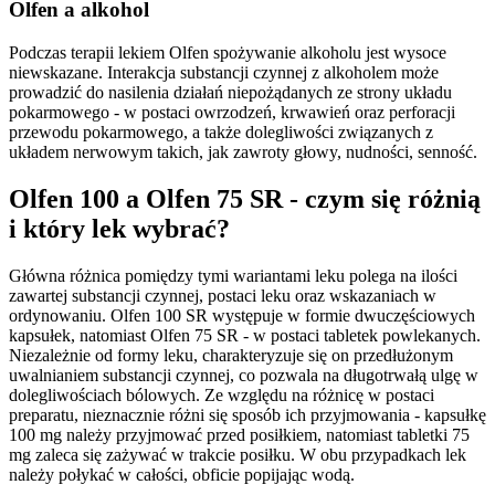
Olfen a alkohol
Podczas terapii lekiem Olfen spożywanie alkoholu jest wysoce
niewskazane. Interakcja substancji czynnej z alkoholem może
prowadzić do nasilenia działań niepożądanych ze strony układu
pokarmowego - w postaci owrzodzeń, krwawień oraz perforacji
przewodu pokarmowego, a także dolegliwości związanych z
układem nerwowym takich, jak zawroty głowy, nudności, senność.
Olfen 100 a Olfen 75 SR - czym się różnią
i który lek wybrać?
Główna różnica pomiędzy tymi wariantami leku polega na ilości
zawartej substancji czynnej, postaci leku oraz wskazaniach w
ordynowaniu. Olfen 100 SR występuje w formie dwuczęściowych
kapsułek, natomiast Olfen 75 SR - w postaci tabletek powlekanych.
Niezależnie od formy leku, charakteryzuje się on przedłużonym
uwalnianiem substancji czynnej, co pozwala na długotrwałą ulgę w
dolegliwościach bólowych. Ze względu na różnicę w postaci
preparatu, nieznacznie różni się sposób ich przyjmowania - kapsułkę
100 mg należy przyjmować przed posiłkiem, natomiast tabletki 75
mg zaleca się zażywać w trakcie posiłku. W obu przypadkach lek
należy połykać w całości, obficie popijając wodą.