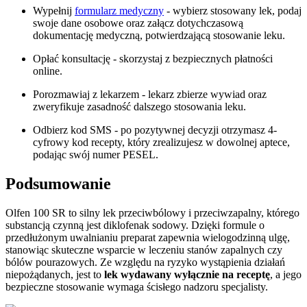
Wypełnij
formularz medyczny
- wybierz stosowany lek, podaj
swoje dane osobowe oraz załącz dotychczasową
dokumentację medyczną, potwierdzającą stosowanie leku.
Opłać konsultację - skorzystaj z bezpiecznych płatności
online.
Porozmawiaj z lekarzem - lekarz zbierze wywiad oraz
zweryfikuje zasadność dalszego stosowania leku.
Odbierz kod SMS - po pozytywnej decyzji otrzymasz 4-
cyfrowy kod recepty, który zrealizujesz w dowolnej aptece,
podając swój numer PESEL.
Podsumowanie
Olfen 100 SR to silny lek przeciwbólowy i przeciwzapalny, którego
substancją czynną jest diklofenak sodowy. Dzięki formule o
przedłużonym uwalnianiu preparat zapewnia wielogodzinną ulgę,
stanowiąc skuteczne wsparcie w leczeniu stanów zapalnych czy
bólów pourazowych. Ze względu na ryzyko wystąpienia działań
niepożądanych, jest to
lek wydawany wyłącznie na receptę
, a jego
bezpieczne stosowanie wymaga ścisłego nadzoru specjalisty.