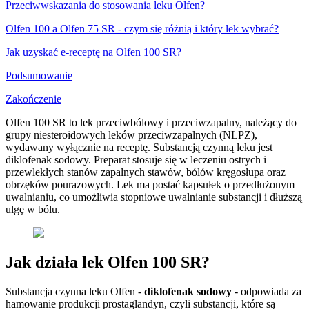
Przeciwwskazania do stosowania leku Olfen?
Olfen 100 a Olfen 75 SR - czym się różnią i który lek wybrać?
Jak uzyskać e-receptę na Olfen 100 SR?
Podsumowanie
Zakończenie
Olfen 100 SR to lek przeciwbólowy i przeciwzapalny, należący do
grupy niesteroidowych leków przeciwzapalnych (NLPZ),
wydawany wyłącznie na receptę. Substancją czynną leku jest
diklofenak sodowy. Preparat stosuje się w leczeniu ostrych i
przewlekłych stanów zapalnych stawów, bólów kręgosłupa oraz
obrzęków pourazowych. Lek ma postać kapsułek o przedłużonym
uwalnianiu, co umożliwia stopniowe uwalnianie substancji i dłuższą
ulgę w bólu.
Jak działa lek Olfen 100 SR?
Substancja czynna leku Olfen -
diklofenak sodowy
- odpowiada za
hamowanie produkcji prostaglandyn, czyli substancji, które są