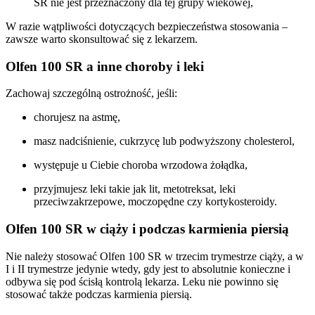
SR nie jest przeznaczony dla tej grupy wiekowej,
W razie wątpliwości dotyczących bezpieczeństwa stosowania –
zawsze warto skonsultować się z lekarzem.
Olfen 100 SR a inne choroby i leki
Zachowaj szczególną ostrożność, jeśli:
chorujesz na astmę,
masz nadciśnienie, cukrzycę lub podwyższony cholesterol,
występuje u Ciebie choroba wrzodowa żołądka,
przyjmujesz leki takie jak lit, metotreksat, leki
przeciwzakrzepowe, moczopędne czy kortykosteroidy.
Olfen 100 SR w ciąży i podczas karmienia piersią
Nie należy stosować Olfen 100 SR w trzecim trymestrze ciąży, a w
I i II trymestrze jedynie wtedy, gdy jest to absolutnie konieczne i
odbywa się pod ścisłą kontrolą lekarza. Leku nie powinno się
stosować także podczas karmienia piersią.