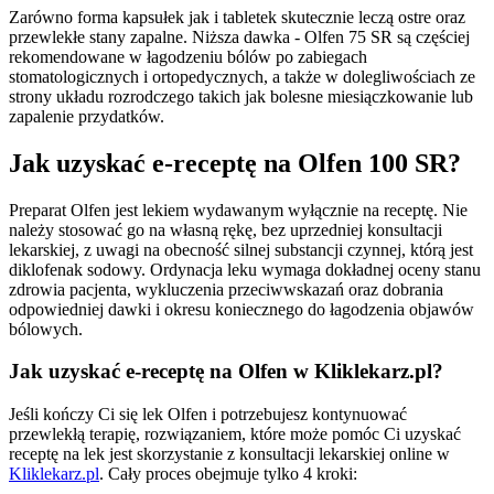
Zarówno forma kapsułek jak i tabletek skutecznie leczą ostre oraz
przewlekłe stany zapalne. Niższa dawka - Olfen 75 SR są częściej
rekomendowane w łagodzeniu bólów po zabiegach
stomatologicznych i ortopedycznych, a także w dolegliwościach ze
strony układu rozrodczego takich jak bolesne miesiączkowanie lub
zapalenie przydatków.
Jak uzyskać e-receptę na Olfen 100 SR?
Preparat Olfen jest lekiem wydawanym wyłącznie na receptę. Nie
należy stosować go na własną rękę, bez uprzedniej konsultacji
lekarskiej, z uwagi na obecność silnej substancji czynnej, którą jest
diklofenak sodowy. Ordynacja leku wymaga dokładnej oceny stanu
zdrowia pacjenta, wykluczenia przeciwwskazań oraz dobrania
odpowiedniej dawki i okresu koniecznego do łagodzenia objawów
bólowych.
Jak uzyskać e-receptę na Olfen w Kliklekarz.pl?
Jeśli kończy Ci się lek Olfen i potrzebujesz kontynuować
przewlekłą terapię, rozwiązaniem, które może pomóc Ci uzyskać
receptę na lek jest skorzystanie z konsultacji lekarskiej online w
Kliklekarz.pl
. Cały proces obejmuje tylko 4 kroki: