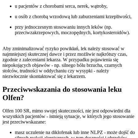
u pacjentów z chorobami serca, nerek, wątroby,
u osób z chorobą wrzodową lub zaburzeniami krzepliwości,
przy jednoczesnym stosowaniu innych leków (np.
przeciwzakrzepowych, moczopędnych, kortykosteroidów).
Aby zminimalizować ryzyko powikłań, lek należy stosować w
najmniejszej skutecznej dawce i przez możliwie najkrótszy czas,
zgodnie z zaleceniami lekarza. W przypadku pojawienia się
niepokojących objawów - np. silnego bólu brzucha, czarnych
stolców, trudności w oddychaniu czy wysypki - należy
niezwłocznie skontaktować się z lekarzem.
Przeciwwskazania do stosowania leku
Olfen?
Olfen 100 SR, mimo swojej skuteczności, nie jest odpowiedni dla
wszystkich pacjentów - istnieją sytuacje, w których jego stosowanie
jest przeciwwskazane:
masz uczulenie na diklofenak lub inne NLPZ - może dojść do
silnych reakcji alergicznych, w tym duszności i obrzęków,