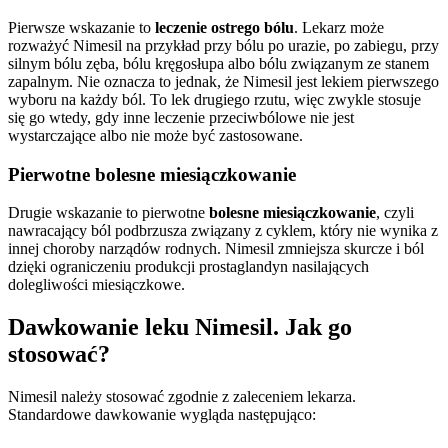
Pierwsze wskazanie to
leczenie ostrego bólu
. Lekarz może
rozważyć Nimesil na przykład przy bólu po urazie, po zabiegu, przy
silnym bólu zęba, bólu kręgosłupa albo bólu związanym ze stanem
zapalnym. Nie oznacza to jednak, że Nimesil jest lekiem pierwszego
wyboru na każdy ból. To lek drugiego rzutu, więc zwykle stosuje
się go wtedy, gdy inne leczenie przeciwbólowe nie jest
wystarczające albo nie może być zastosowane.
Pierwotne bolesne miesiączkowanie
Drugie wskazanie to pierwotne
bolesne miesiączkowanie
, czyli
nawracający ból podbrzusza związany z cyklem, który nie wynika z
innej choroby narządów rodnych. Nimesil zmniejsza skurcze i ból
dzięki ograniczeniu produkcji prostaglandyn nasilających
dolegliwości miesiączkowe.
Dawkowanie leku Nimesil. Jak go
stosować?
Nimesil należy stosować zgodnie z zaleceniem lekarza.
Standardowe dawkowanie wygląda następująco: