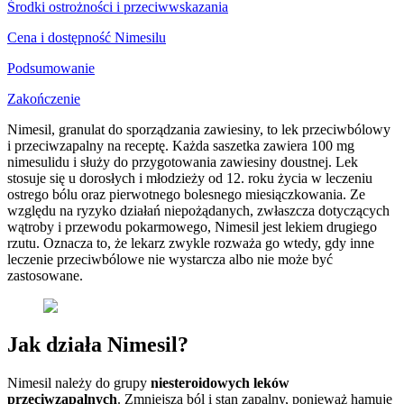
Środki ostrożności i przeciwwskazania
Cena i dostępność Nimesilu
Podsumowanie
Zakończenie
Nimesil, granulat do sporządzania zawiesiny, to lek przeciwbólowy
i przeciwzapalny na receptę. Każda saszetka zawiera 100 mg
nimesulidu i służy do przygotowania zawiesiny doustnej. Lek
stosuje się u dorosłych i młodzieży od 12. roku życia w leczeniu
ostrego bólu oraz pierwotnego bolesnego miesiączkowania. Ze
względu na ryzyko działań niepożądanych, zwłaszcza dotyczących
wątroby i przewodu pokarmowego, Nimesil jest lekiem drugiego
rzutu. Oznacza to, że lekarz zwykle rozważa go wtedy, gdy inne
leczenie przeciwbólowe nie wystarcza albo nie może być
zastosowane.
Jak działa Nimesil?
Nimesil należy do grupy
niesteroidowych leków
przeciwzapalnych
. Zmniejsza ból i stan zapalny, ponieważ hamuje