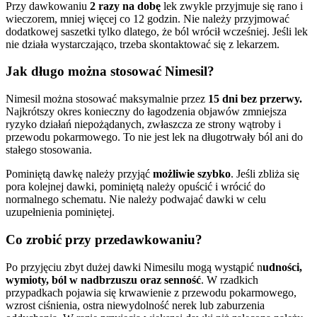
Przy dawkowaniu
2 razy na dobę
lek zwykle przyjmuje się rano i
wieczorem, mniej więcej co 12 godzin. Nie należy przyjmować
dodatkowej saszetki tylko dlatego, że ból wrócił wcześniej. Jeśli lek
nie działa wystarczająco, trzeba skontaktować się z lekarzem.
Jak długo można stosować Nimesil?
Nimesil można stosować maksymalnie przez
15 dni bez przerwy.
Najkrótszy okres konieczny do łagodzenia objawów zmniejsza
ryzyko działań niepożądanych, zwłaszcza ze strony wątroby i
przewodu pokarmowego. To nie jest lek na długotrwały ból ani do
stałego stosowania.
Pominiętą dawkę należy przyjąć
możliwie szybko
. Jeśli zbliża się
pora kolejnej dawki, pominiętą należy opuścić i wrócić do
normalnego schematu. Nie należy podwajać dawki w celu
uzupełnienia pominiętej.
Co zrobić przy przedawkowaniu?
Po przyjęciu zbyt dużej dawki Nimesilu mogą wystąpić n
udności,
wymioty, ból w nadbrzuszu oraz senność
. W rzadkich
przypadkach pojawia się krwawienie z przewodu pokarmowego,
wzrost ciśnienia, ostra niewydolność nerek lub zaburzenia