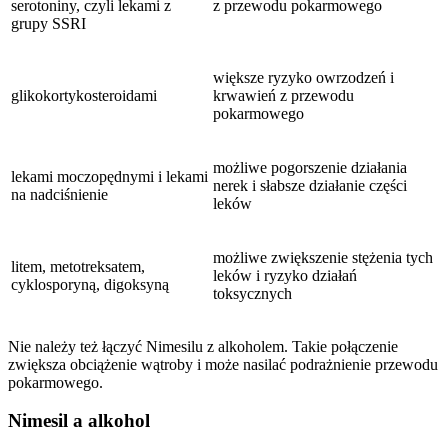
serotoniny, czyli lekami z
z przewodu pokarmowego
grupy SSRI
większe ryzyko owrzodzeń i
glikokortykosteroidami
krwawień z przewodu
pokarmowego
możliwe pogorszenie działania
lekami moczopędnymi i lekami
nerek i słabsze działanie części
na nadciśnienie
leków
możliwe zwiększenie stężenia tych
litem, metotreksatem,
leków i ryzyko działań
cyklosporyną, digoksyną
toksycznych
Nie należy też łączyć Nimesilu z alkoholem. Takie połączenie
zwiększa obciążenie wątroby i może nasilać podrażnienie przewodu
pokarmowego.
Nimesil a alkohol