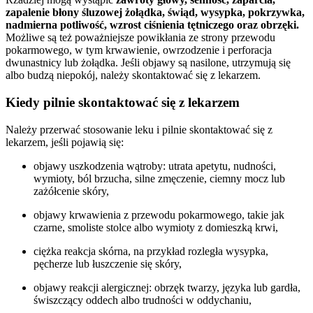
zapalenie błony śluzowej żołądka, świąd, wysypka, pokrzywka,
nadmierna potliwość, wzrost ciśnienia tętniczego oraz obrzęki.
Możliwe są też poważniejsze powikłania ze strony przewodu
pokarmowego, w tym krwawienie, owrzodzenie i perforacja
dwunastnicy lub żołądka. Jeśli objawy są nasilone, utrzymują się
albo budzą niepokój, należy skontaktować się z lekarzem.
Kiedy pilnie skontaktować się z lekarzem
Należy przerwać stosowanie leku i pilnie skontaktować się z
lekarzem, jeśli pojawią się:
objawy uszkodzenia wątroby: utrata apetytu, nudności,
wymioty, ból brzucha, silne zmęczenie, ciemny mocz lub
zażółcenie skóry,
objawy krwawienia z przewodu pokarmowego, takie jak
czarne, smoliste stolce albo wymioty z domieszką krwi,
ciężka reakcja skórna, na przykład rozległa wysypka,
pęcherze lub łuszczenie się skóry,
objawy reakcji alergicznej: obrzęk twarzy, języka lub gardła,
świszczący oddech albo trudności w oddychaniu,