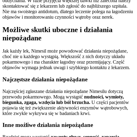
oddychania. W razie przyjęcia większej dawki niż zalecona należy
skontaktować się z lekarzem lub zgłosić do najbliższego szpitala.
Nie ma swoistego antidotum, dlatego leczenie polega na łagodzeniu
objawów i monitorowaniu czynności wątroby oraz nerek.
Możliwe skutki uboczne i działania
niepożądane
Jak każdy lek, Nimesil może powodować działania niepożądane,
choć nie u każdego wystąpią. Większość z nich dotyczy układu
pokarmowego i ma charakter łagodny oraz przemijający. Część
objawów wymaga jednak uwagi i szybkiego kontaktu z lekarzem.
Najczęstsze działania niepożądane
Najczęściej zgłaszane działania niepożądane Nimesilu dotyczą
przewodu pokarmowego. Mogą wystąpić
nudności, wymioty,
biegunka, zgaga, wzdęcia lub ból brzucha.
U części pacjentów
pojawia się też zwiększenie aktywności enzymów wątrobowych,
które zwykle wykrywa się w badaniach krwi.
Inne możliwe działania niepożądane
Rzadziej mogą wystąpić
zawroty głowy, senność, zaparcia,