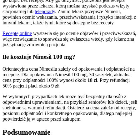
go kupić bez recepty. Aby go otrzymać, potrzebna jest recepta
wystawiona przez lekarza, którą można uzyskać podczas wizyty
stacjonarnej lub
teleporady
. Zanim lekarz przepisze Nimesil,
powinien ocenić wskazania, przeciwwskazania i ryzyko interakcji z
innymi lekami, także tymi, które są dostępne bez recepty.
Receptę online
wystawia się po ocenie objawów i przeciwwskazań,
więc rozwiązanie to sprawdza się zwłaszcza wtedy, gdy lekarz zna
już sytuację zdrowotną pacjenta.
Ile kosztuje Nimesil 100 mg?
Orientacyjna cena Nimesilu zależy od opakowania i odpłatności na
recepcie. Dla opakowania Nimesil 100 mg, 30 saszetek, aktualna
cena przy odpłatności 100% wynosi około
18 zł
. Przy refundacji
50% pacjent płaci około
9 zł.
W wybranych przypadkach lek może być bezpłatny dla osób z
odpowiednimi uprawnieniami, na przykład seniorów lub dzieci, jeśli
spełnione są warunki refundacji. Ostateczna cena zależy od recepty,
poziomu odpłatności i konkretnego opakowania, dlatego najlepiej
potwierdzić ją w aptece przed zakupem.
Podsumowanie