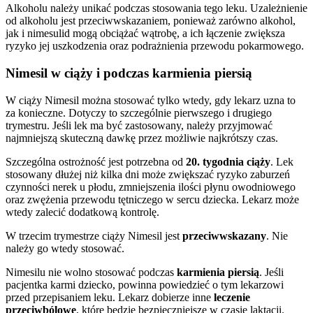
Alkoholu należy unikać podczas stosowania tego leku. Uzależnienie
od alkoholu jest przeciwwskazaniem, ponieważ zarówno alkohol,
jak i nimesulid mogą obciążać wątrobę, a ich łączenie zwiększa
ryzyko jej uszkodzenia oraz podrażnienia przewodu pokarmowego.
Nimesil w ciąży i podczas karmienia piersią
W ciąży Nimesil można stosować tylko wtedy, gdy lekarz uzna to
za konieczne. Dotyczy to szczególnie pierwszego i drugiego
trymestru. Jeśli lek ma być zastosowany, należy przyjmować
najmniejszą skuteczną dawkę przez możliwie najkrótszy czas.
Szczególna ostrożność jest potrzebna od
20. tygodnia ciąży
. Lek
stosowany dłużej niż kilka dni może zwiększać ryzyko zaburzeń
czynności nerek u płodu, zmniejszenia ilości płynu owodniowego
oraz zwężenia przewodu tętniczego w sercu dziecka. Lekarz może
wtedy zalecić dodatkową kontrolę.
W trzecim trymestrze ciąży Nimesil jest
przeciwwskazany
. Nie
należy go wtedy stosować.
Nimesilu nie wolno stosować podczas
karmienia piersią
. Jeśli
pacjentka karmi dziecko, powinna powiedzieć o tym lekarzowi
przed przepisaniem leku. Lekarz dobierze inne
leczenie
przeciwbólowe
, które będzie bezpieczniejsze w czasie laktacji.