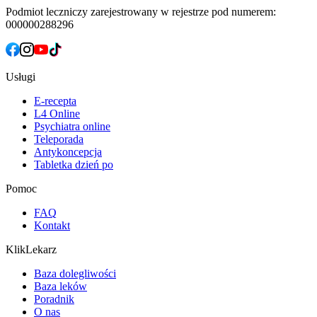
Podmiot leczniczy zarejestrowany w rejestrze pod numerem:
000000288296
Usługi
E-recepta
L4 Online
Psychiatra online
Teleporada
Antykoncepcja
Tabletka dzień po
Pomoc
FAQ
Kontakt
KlikLekarz
Baza dolegliwości
Baza leków
Poradnik
O nas