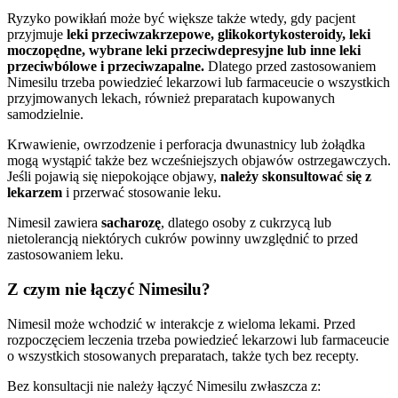
Ryzyko powikłań może być większe także wtedy, gdy pacjent
przyjmuje
leki przeciwzakrzepowe, glikokortykosteroidy, leki
moczopędne, wybrane leki przeciwdepresyjne lub inne leki
przeciwbólowe i przeciwzapalne.
Dlatego przed zastosowaniem
Nimesilu trzeba powiedzieć lekarzowi lub farmaceucie o wszystkich
przyjmowanych lekach, również preparatach kupowanych
samodzielnie.
Krwawienie, owrzodzenie i perforacja dwunastnicy lub żołądka
mogą wystąpić także bez wcześniejszych objawów ostrzegawczych.
Jeśli pojawią się niepokojące objawy,
należy skonsultować się z
lekarzem
i przerwać stosowanie leku.
Nimesil zawiera
sacharozę
, dlatego osoby z cukrzycą lub
nietolerancją niektórych cukrów powinny uwzględnić to przed
zastosowaniem leku.
Z czym nie łączyć Nimesilu?
Nimesil może wchodzić w interakcje z wieloma lekami. Przed
rozpoczęciem leczenia trzeba powiedzieć lekarzowi lub farmaceucie
o wszystkich stosowanych preparatach, także tych bez recepty.
Bez konsultacji nie należy łączyć Nimesilu zwłaszcza z: