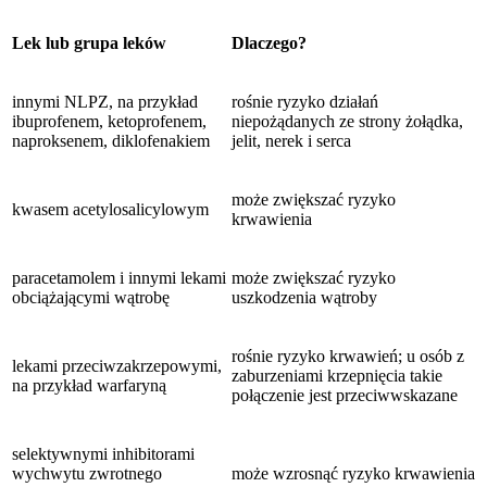
Lek lub grupa leków
Dlaczego?
innymi NLPZ, na przykład
rośnie ryzyko działań
ibuprofenem, ketoprofenem,
niepożądanych ze strony żołądka,
naproksenem, diklofenakiem
jelit, nerek i serca
może zwiększać ryzyko
kwasem acetylosalicylowym
krwawienia
paracetamolem i innymi lekami
może zwiększać ryzyko
obciążającymi wątrobę
uszkodzenia wątroby
rośnie ryzyko krwawień; u osób z
lekami przeciwzakrzepowymi,
zaburzeniami krzepnięcia takie
na przykład warfaryną
połączenie jest przeciwwskazane
selektywnymi inhibitorami
wychwytu zwrotnego
może wzrosnąć ryzyko krwawienia