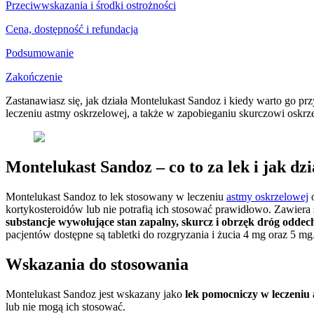
Przeciwwskazania i środki ostrożności
Cena, dostępność i refundacja
Podsumowanie
Zakończenie
Zastanawiasz się, jak działa Montelukast Sandoz i kiedy warto go p
leczeniu astmy oskrzelowej, a także w zapobieganiu skurczowi oskrze
Montelukast Sandoz – co to za lek i jak dzi
Montelukast Sandoz to lek stosowany w leczeniu
astmy oskrzelowej
o
kortykosteroidów lub nie potrafią ich stosować prawidłowo. Zawiera
substancje wywołujące stan zapalny, skurcz i obrzęk dróg odde
pacjentów dostępne są tabletki do rozgryzania i żucia 4 mg oraz 5 m
Wskazania do stosowania
Montelukast Sandoz jest wskazany jako
lek pomocniczy w leczeniu
lub nie mogą ich stosować.