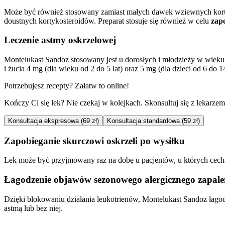
Może być również stosowany
zamiast małych dawek wziewnych kor
doustnych kortykosteroidów. Preparat stosuje się również w celu
zap
Leczenie astmy oskrzelowej
Montelukast Sandoz stosowany jest u dorosłych i młodzieży w wieku o
i żucia 4 mg (dla wieku od 2 do 5 lat) oraz 5 mg (dla dzieci od 6 do
Potrzebujesz recepty? Załatw to online!
Kończy Ci się lek? Nie czekaj w kolejkach. Skonsultuj się z lekarzem p
Konsultacja ekspresowa (69 zł)
Konsultacja standardowa (59 zł)
Zapobieganie skurczowi oskrzeli po wysiłku
Lek może być przyjmowany raz na dobę u pacjentów, u których cechą d
Łagodzenie objawów sezonowego alergicznego zapalen
Dzięki blokowaniu działania leukotrienów, Montelukast Sandoz łagodz
astmą lub bez niej.