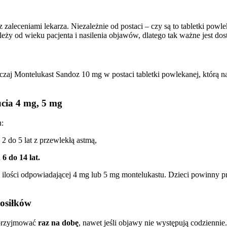
aleceniami lekarza. Niezależnie od postaci – czy są to
tabletki powle
leży od wieku pacjenta i nasilenia objawów, dlatego tak ważne jest do
czaj Montelukast Sandoz 10 mg w postaci tabletki powlekanej, którą n
żucia 4 mg, 5 mg
u:
 2 do 5 lat z przewlekłą astmą,
 6 do 14 lat.
w ilości odpowiadającej 4 mg lub 5 mg montelukastu. Dzieci powinny 
posiłków
 przyjmować
raz na dobę
, nawet jeśli objawy nie występują codzienn