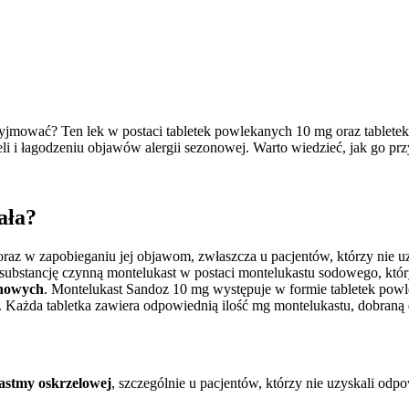
rzyjmować? Ten lek w postaci tabletek powlekanych 10 mg oraz tablete
li i łagodzeniu objawów alergii sezonowej. Warto wiedzieć, jak go pr
ała?
raz w zapobieganiu jej objawom, zwłaszcza u pacjentów, którzy nie 
 substancję czynną
montelukast w postaci montelukastu sodowego, który
chowych
. Montelukast Sandoz 10 mg występuje w formie tabletek powl
g. Każda tabletka zawiera odpowiednią ilość mg montelukastu, dobraną 
 astmy oskrzelowej
, szczególnie u pacjentów, którzy nie uzyskali o