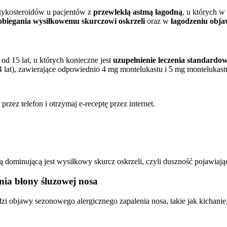
tykosteroidów u pacjentów z
przewlekłą astmą łagodną
, u których w
obiegania wysiłkowemu skurczowi oskrzeli
oraz w
łagodzeniu obja
d 15 lat, u których konieczne jest
uzupełnienie leczenia standardo
 14 lat), zawierające odpowiednio 4 mg montelukastu i 5 mg montelukast
rzez telefon i otrzymaj e-receptę przez internet.
ominującą jest wysiłkowy skurcz oskrzeli, czyli duszność pojawiająca
ia błony śluzowej nosa
i objawy sezonowego alergicznego zapalenia nosa, takie jak kichanie,