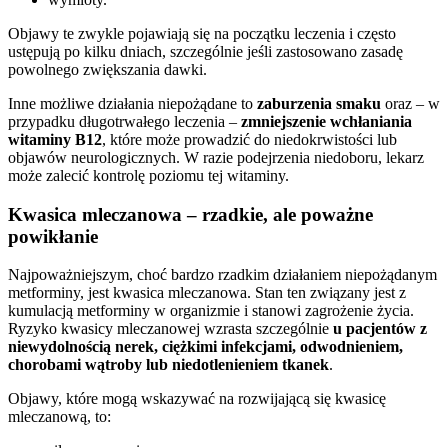
Objawy te zwykle pojawiają się na początku leczenia i często
ustępują po kilku dniach, szczególnie jeśli zastosowano zasadę
powolnego zwiększania dawki.
Inne możliwe działania niepożądane to
zaburzenia smaku
oraz – w
przypadku długotrwałego leczenia –
zmniejszenie wchłaniania
witaminy B12
, które może prowadzić do niedokrwistości lub
objawów neurologicznych. W razie podejrzenia niedoboru, lekarz
może zalecić kontrolę poziomu tej witaminy.
Kwasica mleczanowa – rzadkie, ale poważne
powikłanie
Najpoważniejszym, choć bardzo rzadkim działaniem niepożądanym
metforminy, jest kwasica mleczanowa. Stan ten związany jest z
kumulacją metforminy w organizmie i stanowi zagrożenie życia.
Ryzyko kwasicy mleczanowej wzrasta szczególnie
u pacjentów z
niewydolnością nerek, ciężkimi infekcjami, odwodnieniem,
chorobami wątroby lub niedotlenieniem tkanek
.
Objawy, które mogą wskazywać na rozwijającą się kwasicę
mleczanową, to: