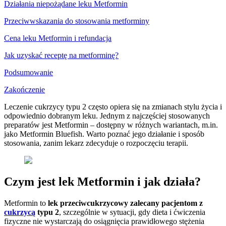
Działania niepożądane leku Metformin
Przeciwwskazania do stosowania metforminy
Cena leku Metformin i refundacja
Jak uzyskać receptę na metforminę?
Podsumowanie
Zakończenie
Leczenie cukrzycy typu 2 często opiera się na zmianach stylu życia i
odpowiednio dobranym leku. Jednym z najczęściej stosowanych
preparatów jest Metformin – dostępny w różnych wariantach, m.in.
jako Metformin Bluefish. Warto poznać jego działanie i sposób
stosowania, zanim lekarz zdecyduje o rozpoczęciu terapii.
Czym jest lek Metformin i jak działa?
Metformin to
lek przeciwcukrzycowy zalecany pacjentom z
cukrzycą
typu 2
, szczególnie w sytuacji, gdy dieta i ćwiczenia
fizyczne nie wystarczają do osiągnięcia prawidłowego stężenia