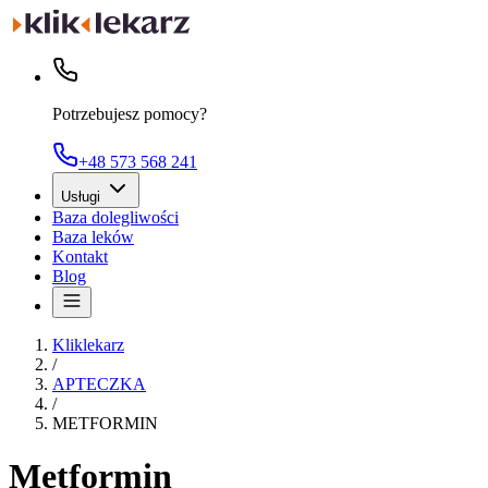
Potrzebujesz pomocy?
+48 573 568 241
Usługi
Baza dolegliwości
Baza leków
Kontakt
Blog
Kliklekarz
/
APTECZKA
/
METFORMIN
Metformin