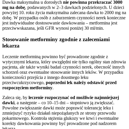
Dawka maksymalna u dorosłych
nie powinna przekraczać 3000
mg na dobę
, podawanych w 2–3 dawkach podzielonych. U dzieci
powyżej 10. roku życia maksymalna zalecana dawka to 2000 mg na
dobę. W przypadku osób z zaburzeniem czynności nerek konieczne
jest indywidualne dostosowanie dawkowania – metformina jest
przeciwwskazana, jeśli GFR wynosi poniżej 30 ml/min.
Stosowanie metforminy zgodnie z zaleceniami
lekarza
Leczenie metforminą powinno być prowadzone zgodnie z
wytycznymi lekarza, który uwzględni nie tylko ogólny stan zdrowia
pacjenta, ale także wyniki badań czynności nerek, obecność innych
schorzeń oraz ewentualne stosowanie innych leków. W przypadku
konieczności przejścia z innego doustnego leku
przeciwcukrzycowego,
poprzedni lek należy odstawić przed
rozpoczęciem metforminy
.
Zaleca się, by
leczenie rozpoczynać od możliwie najmniejszej
dawki
, a następnie – co 10–15 dni – stopniowo ją zwiększać.
Powolne zwiększanie dawki może poprawić tolerancję leku i
zmniejszyć ryzyko działań niepożądanych ze strony przewodu
pokarmowego. Kontrola stężenia glukozy we krwi i ewentualne
korekty dawkowania powinny być prowadzone pod nadzorem
lekarza.