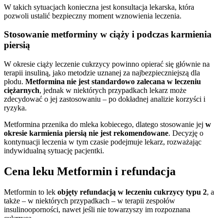
W takich sytuacjach konieczna jest konsultacja lekarska, która
pozwoli ustalić bezpieczny moment wznowienia leczenia.
Stosowanie metforminy w ciąży i podczas karmienia
piersią
W okresie ciąży leczenie cukrzycy powinno opierać się głównie na
terapii insuliną, jako metodzie uznanej za najbezpieczniejszą dla
płodu.
Metformina nie jest standardowo zalecana w leczeniu
ciężarnych
, jednak w niektórych przypadkach lekarz może
zdecydować o jej zastosowaniu – po dokładnej analizie korzyści i
ryzyka.
Metformina przenika do mleka kobiecego, dlatego stosowanie jej
w
okresie karmienia piersią nie jest rekomendowane
. Decyzję o
kontynuacji leczenia w tym czasie podejmuje lekarz, rozważając
indywidualną sytuację pacjentki.
Cena leku Metformin i refundacja
Metformin to lek
objęty refundacją w leczeniu cukrzycy typu 2
, a
także – w niektórych przypadkach – w terapii zespołów
insulinooporności, nawet jeśli nie towarzyszy im rozpoznana