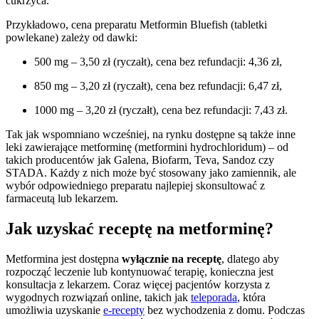
cukrzyca.
Przykładowo, cena preparatu Metformin Bluefish (tabletki
powlekane) zależy od dawki:
500 mg – 3,50 zł (ryczałt), cena bez refundacji: 4,36 zł,
850 mg – 3,20 zł (ryczałt), cena bez refundacji: 6,47 zł,
1000 mg – 3,20 zł (ryczałt), cena bez refundacji: 7,43 zł.
Tak jak wspomniano wcześniej, na rynku dostępne są także inne
leki zawierające metforminę (metformini hydrochloridum) – od
takich producentów jak Galena, Biofarm, Teva, Sandoz czy
STADA. Każdy z nich może być stosowany jako zamiennik, ale
wybór odpowiedniego preparatu najlepiej skonsultować z
farmaceutą lub lekarzem.
Jak uzyskać receptę na metforminę?
Metformina jest dostępna
wyłącznie na receptę
, dlatego aby
rozpocząć leczenie lub kontynuować terapię, konieczna jest
konsultacja z lekarzem. Coraz więcej pacjentów korzysta z
wygodnych rozwiązań online, takich jak
teleporada
, która
umożliwia uzyskanie
e-recepty
bez wychodzenia z domu. Podczas