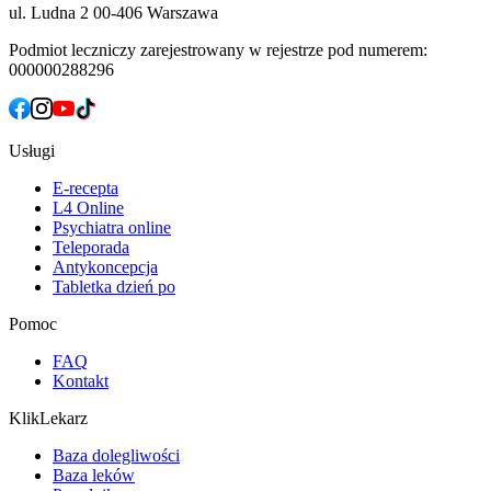
ul. Ludna 2
00-406 Warszawa
Podmiot leczniczy zarejestrowany w rejestrze pod numerem:
000000288296
Usługi
E-recepta
L4 Online
Psychiatra online
Teleporada
Antykoncepcja
Tabletka dzień po
Pomoc
FAQ
Kontakt
KlikLekarz
Baza dolegliwości
Baza leków