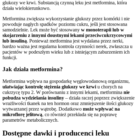
glukozy we krwi. Substancją czynną leku jest metformina, która
działa wielokierunkowo.
Metformina zwiększa wykorzystanie glukozy przez komórki i nie
powoduje nagłych spadków poziomu cukru, jeśli jest stosowana
samodzielnie. Lek może być stosowany
w monoterapii lub w
skojarzeniu z innymi doustnymi lekami przeciwcukrzycowymi
lub insuliną
. Ponieważ metformina jest wydalana przez nerki,
bardzo ważna jest regularna kontrola czynności nerek, zwłaszcza u
pacjentów w podeszłym wieku lub z istniejącym zaburzeniem ich
funkcji.
Jak działa metformina?
Metformina wpływa na gospodarkę węglowodanową organizmu,
ułatwiając kontrolę stężenia glukozy we krwi
u chorych na
cukrzycę typu 2. W porównaniu z innymi lekami, metformina
nie
pobudza wydzielania insuliny
– działa raczej poprzez zwiększenie
wrażliwości tkanek na ten hormon oraz zmniejszenie ilości glukozy
wytwarzanej przez wątrobę. Dodatkowo
może wpływać na
mikroflorę jelitową
, co również przekłada się na poprawę
parametrów metabolicznych.
Dostępne dawki i producenci leku