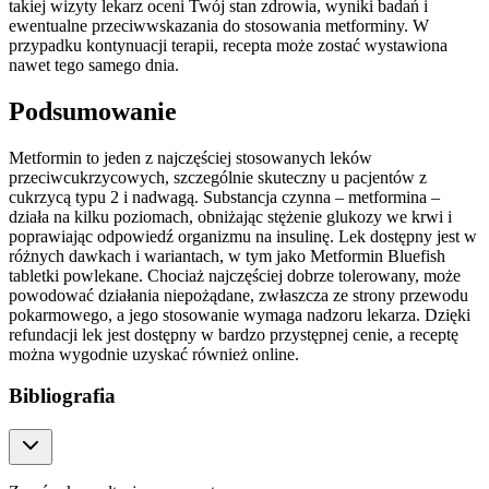
takiej wizyty lekarz oceni Twój stan zdrowia, wyniki badań i
ewentualne przeciwwskazania do stosowania metforminy. W
przypadku kontynuacji terapii, recepta może zostać wystawiona
nawet tego samego dnia.
Podsumowanie
Metformin to jeden z najczęściej stosowanych leków
przeciwcukrzycowych, szczególnie skuteczny u pacjentów z
cukrzycą typu 2 i nadwagą. Substancja czynna – metformina –
działa na kilku poziomach, obniżając stężenie glukozy we krwi i
poprawiając odpowiedź organizmu na insulinę. Lek dostępny jest w
różnych dawkach i wariantach, w tym jako Metformin Bluefish
tabletki powlekane. Chociaż najczęściej dobrze tolerowany, może
powodować działania niepożądane, zwłaszcza ze strony przewodu
pokarmowego, a jego stosowanie wymaga nadzoru lekarza. Dzięki
refundacji lek jest dostępny w bardzo przystępnej cenie, a receptę
można wygodnie uzyskać również online.
Bibliografia