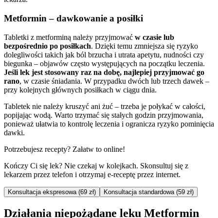
Metformin – dawkowanie a posiłki
Tabletki z metforminą należy przyjmować
w czasie lub
bezpośrednio po posiłkach
. Dzięki temu zmniejsza się ryzyko
dolegliwości takich jak ból brzucha i utrata apetytu, nudności czy
biegunka – objawów często występujących na początku leczenia.
Jeśli lek jest stosowany raz na dobę, najlepiej przyjmować go
rano
, w czasie śniadania. W przypadku dwóch lub trzech dawek –
przy kolejnych głównych posiłkach w ciągu dnia.
Tabletek nie należy kruszyć ani żuć – trzeba je połykać w całości,
popijając wodą. Warto trzymać się stałych godzin przyjmowania,
ponieważ ułatwia to kontrolę leczenia i ogranicza ryzyko pominięcia
dawki.
Potrzebujesz recepty? Załatw to online!
Kończy Ci się lek? Nie czekaj w kolejkach. Skonsultuj się z
lekarzem przez telefon i otrzymaj e-receptę przez internet.
Konsultacja ekspresowa (69 zł)
Konsultacja standardowa (59 zł)
Działania niepożądane leku Metformin