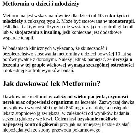
Metformin u dzieci i młodzieży
Metformina jest wskazana również dla dzieci
od 10. roku życia i
młodzieży
z cukrzycą typu 2. Może być stosowana
w monoterapii
,
jeśli dieta i aktywność fizyczna nie wystarczają do kontroli glikemii
lub
w skojarzeniu z insuliną
, jeśli konieczne jest dodatkowe
wsparcie terapii.
W badaniach klinicznych wykazano, że skuteczność i
bezpieczeństwo stosowania metforminy u dzieci powyżej 10 lat są
porównywalne z dorosłymi. Należy jednak pamiętać, że
decyzja o
leczeniu w tej grupie wiekowej wymaga szczególnej ostrożności
i dokładnej kontroli wyników badań.
Jak dawkować lek Metformin?
Dawkowanie metforminy
zależy od wieku pacjenta, czynności
nerek oraz odpowiedzi organizmu
na leczenie. Zazwyczaj dawka
początkowa wynosi 500 mg lub 850 mg raz na dobę, a następnie
lekarz stopniowo ją zwiększa, w zależności od wyników badania
stężenia glukozy we krwi.
Celem jest uzyskanie możliwie
najlepszej kontroli glikemii
przy jak najmniejszej liczbie działań
niepożądanych ze strony przewodu pokarmowego.