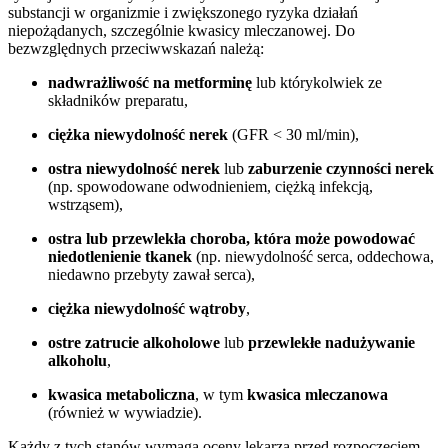
substancji w organizmie i zwiększonego ryzyka działań
niepożądanych, szczególnie kwasicy mleczanowej. Do
bezwzględnych przeciwwskazań należą:
nadwrażliwość na metforminę
lub którykolwiek ze
składników preparatu,
ciężka niewydolność nerek
(GFR < 30 ml/min),
ostra niewydolność nerek
lub
zaburzenie czynności nerek
(np. spowodowane odwodnieniem, ciężką infekcją,
wstrząsem),
ostra lub przewlekła choroba, która może powodować
niedotlenienie tkanek
(np. niewydolność serca, oddechowa,
niedawno przebyty zawał serca),
ciężka niewydolność wątroby
,
ostre zatrucie alkoholowe
lub
przewlekłe nadużywanie
alkoholu
,
kwasica metaboliczna
, w tym
kwasica mleczanowa
(również w wywiadzie).
Każdy z tych stanów wymaga oceny lekarza przed rozpoczęciem