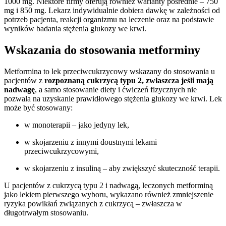
1000 mg. Niektóre firmy oferują również warianty pośrednie – 750
mg i 850 mg. Lekarz indywidualnie dobiera dawkę w zależności od
potrzeb pacjenta, reakcji organizmu na leczenie oraz na podstawie
wyników badania stężenia glukozy we krwi.
Wskazania do stosowania metforminy
Metformina to lek przeciwcukrzycowy wskazany do stosowania u
pacjentów z
rozpoznaną cukrzycą typu 2, zwłaszcza jeśli mają
nadwagę
, a samo stosowanie diety i ćwiczeń fizycznych nie
pozwala na uzyskanie prawidłowego stężenia glukozy we krwi. Lek
może być stosowany:
w monoterapii – jako jedyny lek,
w skojarzeniu z innymi doustnymi lekami
przeciwcukrzycowymi,
w skojarzeniu z insuliną – aby zwiększyć skuteczność terapii.
U pacjentów z cukrzycą typu 2 i nadwagą, leczonych metforminą
jako lekiem pierwszego wyboru, wykazano również zmniejszenie
ryzyka powikłań związanych z cukrzycą – zwłaszcza w
długotrwałym stosowaniu.