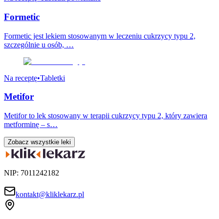
Formetic
Formetic jest lekiem stosowanym w leczeniu cukrzycy typu 2,
szczególnie u osób, …
Na receptę
•
Tabletki
Metifor
Metifor to lek stosowany w terapii cukrzycy typu 2, który zawiera
metforminę – s…
Zobacz wszystkie leki
NIP: 7011242182
kontakt@kliklekarz.pl