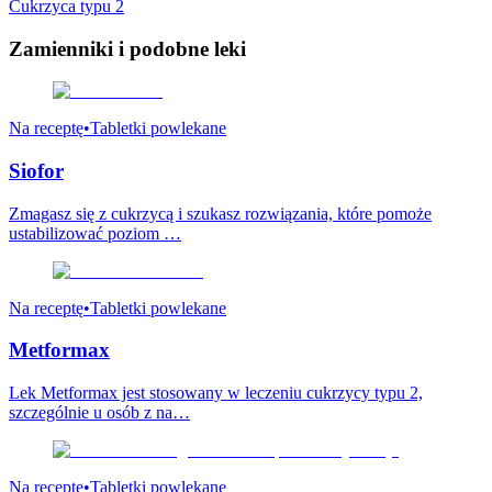
Cukrzyca typu 2
Zamienniki
i podobne leki
Na receptę
•
Tabletki powlekane
Siofor
Zmagasz się z cukrzycą i szukasz rozwiązania, które pomoże
ustabilizować poziom …
Na receptę
•
Tabletki powlekane
Metformax
Lek Metformax jest stosowany w leczeniu cukrzycy typu 2,
szczególnie u osób z na…
Na receptę
•
Tabletki powlekane